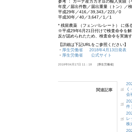
参考 ： ガーナ産カカオ豆の輸入実績（平
年度／届出件数／届出重量（トン）／検
平成29年／416／39,343／223／0
平成30年／40／3,647／1／1
* 残留農薬 （フェンバレレート） に係
※平成29年6月21日付けで検査命令
反が認められたため、検査命令を実施
【詳細は下記URLをご参照ください】
・
厚生労働省 2018年4月13日発表
・
厚生労働省 公式サイト
2018年04月17日 11：18
厚生労働省
2
く
関連記事
会社
2
件 
2
レッ
株式
2