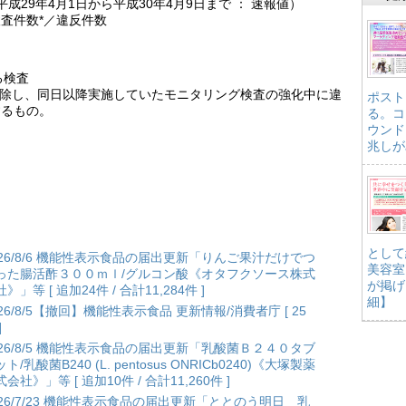
成29年4月1日から平成30年4月9日まで ： 速報値）
査件数*／違反件数
る検査
を解除し、同日以降実施していたモニタリング検査の強化中に違
ポスト
するもの。
る。コ
ウンド
兆しが
として
026/8/6 機能性表示食品の届出更新「りんご果汁だけでつ
美容室
った腸活酢３００ｍｌ/グルコン酸《オタフクソース株式
が掲げ
》」等 [ 追加24件 / 合計11,284件 ]
細】
026/8/5【撤回】機能性表示食品 更新情報/消費者庁 [ 25
]
026/8/5 機能性表示食品の届出更新「乳酸菌Ｂ２４０タブ
ト/乳酸菌B240 (L. pentosus ONRICb0240)《大塚製薬
会社》」等 [ 追加10件 / 合計11,260件 ]
026/7/23 機能性表示食品の届出更新「ととのう明日 乳