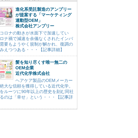
進化系受託製造のアンプリー
が提案する「マーケティング
連動型OEM」
株式会社アンプリー
コロナの動きが水面下で加速してい
ロナ禍で減速を余儀なくされたインバ
需要もようやく規制が解かれ、復調の
みえつつある・・・【記事詳細】
髪を知り尽くす唯一無二の
OEM企業
近代化学株式会社
ヘアケア製品のOEMメーカー
絶大な信頼を獲得している近代化学。
をルーツに90年以上の歴史を刻む同社
るのは「幸せ」という・・・【記事詳