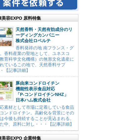
康美容EXPO 原料特集
天然香料・天然有効成分のリ
ーディングカンパニー
株式会社ロベルテ
香料発祥の地 南フランス・グ
。香料産業の聖地として、ユネスコ
教育科学文化機構）の無形文化遺産に
れているこの地で、天然香料サプ
・【記事詳細】
豚由来コンドロイチン
機能性表示食品対応
「P-コンドロイチンNHZ」
日本ハム株式会社
応素材として市場に定着している食品
コンドロイチン。高齢化を背景にその
は今後も持続することが見込まれる。
た中、原料に対し・・・【記事詳細】
康美容EXPO 企業特集