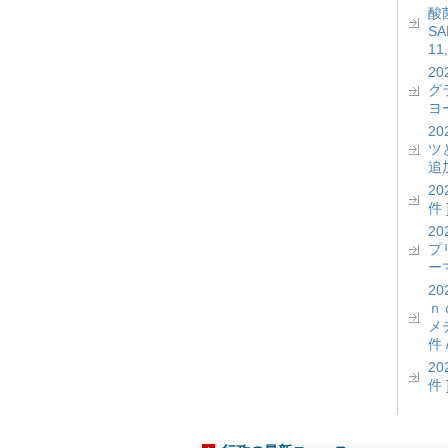
酸菌
S
11
2
グ
ヨー
2
ツ
追加
2
件 
2
プ
ーマ
2
ｎ
メ
件 
2
件 