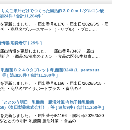
更新「りんご果汁だけでつくった腸活酢３００ｍｌ/グルコン酸
件 / 合計11,284件 ]
しました。 ・届出番号/L176 ・届出日/2026/5/5 ・届
会社 ・商品名/ブルースマート（トリプル）・プロ……
報/消費者庁 [ 25件 ]
出情報を更新しました。 ・届出番号/B467 ・届出
農業協同組合 ・商品名/清水のミカン ・食品の区分/生鮮食……
乳酸菌Ｂ２４０タブレット/乳酸菌B240 (L. pentosus
[ 追加10件 / 合計11,260件 ]
しました。 ・届出番号/L166 ・届出日/2026/5/15 ・
社 ・商品名/アイサポートプラス ・食品の区……
出更新「ととのう明日 乳酸菌 腸活対策/有胞子性乳酸菌
NK70258)《奥田製薬株式会社》」等 [ 追加9件 / 合計11,259件 ]
しました。 ・届出番号/K1166 ・届出日/2026/3/30
名/ととのう明日 乳酸菌 腸活対策 ・食品の……