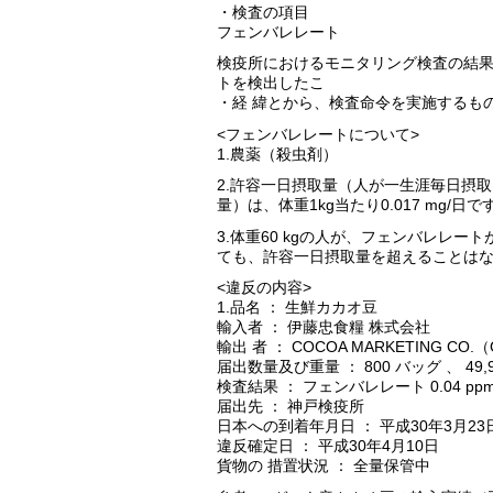
・検査の項目
フェンバレレート
検疫所におけるモニタリング検査の結
トを検出したこ
・経 緯とから、検査命令を実施するも
<フェンバレレートについて>
1.農薬（殺虫剤）
2.許容一日摂取量（人が一生涯毎日摂
量）は、体重1kg当たり0.017 mg/日で
3.体重60 kgの人が、フェンバレレートが
ても、許容一日摂取量を超えることは
<違反の内容>
1.品名 ： 生鮮カカオ豆
輸入者 ： 伊藤忠食糧 株式会社
輸出 者 ： COCOA MARKETING CO.（
届出数量及び重量 ： 800 バッグ 、 49,94
検査結果 ： フェンバレレート 0.04 ppm
届出先 ： 神戸検疫所
日本への到着年月日 ： 平成30年3月23
違反確定日 ： 平成30年4月10日
貨物の 措置状況 ： 全量保管中