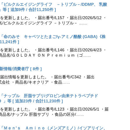
出更新「ピルクルエイジングライフ －トリプル－/DDMP、 乳酸
 追加9件 / 合計11,250件 ]
しました。 ・届出番号/L157 ・届出日/2026/5/12 ・
名/ピルクルエイジングライフ －トリプル－ ……
更新「命のみそ キャベツとたまご/γ-アミノ酪酸 (GABA)《株
,241件 ]
しました。 ・届出番号/L146 ・届出日/2026/4/23 ・
商品名/ＧＯＬＤＡＹ ＯＮ Ｐｒｅｍｉｕｍ（ゴ……
情報/消費者庁 [ 8件 ]
出情報を更新しました。 ・届出番号/C342 ・届出
薬株式会社 ・商品名/キオクリア ・食品……
出更新「ナップル 肝脂サプリ/グロビン由来テトラペプチド
[ 追加23件 / 合計11,230件 ]
しました。 ・届出番号/L123 ・届出日/2026/5/1 ・届
商品名/ナップル 肝脂サプリ ・食品の区分/……
出更新「Ｍｅｎ’ｓ Ａｍｉｎｏ（メンズアミノ）/イソアリイン、