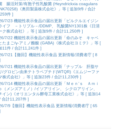
 腸活対策/有胞子性乳酸菌 (Heyndrickxia coagulans
ANK70258)《奥田製薬株式会社》」等 [ 追加9件 / 合計
,259件 ]
026/7/23 機能性表示食品の届出更新「ピルクルエイジン
ライフ －トリプル－/DDMP、 乳酸菌NY1301株《日清
ク株式会社》」等 [ 追加9件 / 合計11,250件 ]
026/7/22 機能性表示食品の届出更新「命のみそ キャベ
とたまご/γ-アミノ酪酸 (GABA)《株式会社ヨミテ》」等 [
11件 / 合計11,241件 ]
026/7/21【撤回】機能性表示食品 更新情報/消費者庁 [ 8
]
026/7/21 機能性表示食品の届出更新「ナップル 肝脂サ
リ/グロビン由来テトラペプチド(WTQR)《エムジーファ
株式会社》」等 [ 追加23件 / 合計11,230件 ]
026/7/14 機能性表示食品の届出更新「Ｍｅｎ’ｓ Ａｍｉ
ｏ（メンズアミノ）/イソアリイン、 シクロアリイン、
チイン)《オリエンタル酵母工業株式会社》」等 [ 追加14
/ 合計11,207件 ]
026/7/9【撤回】機能性表示食品 更新情報/消費者庁 [ 65
]