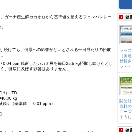
果、ガーナ産生鮮カカオ豆から基準値を超えるフェンバレレー
健
の。
取し続けても、健康への影響がないとされる一日当たりの摂取
ラース
す。
（国連
登録さ
 0.04 ppm残留したカカオ豆を毎日25.5 kg摂取し続けたとし
ラ・・
なく、健康に及ぼす影響はありません。
GH）LTD.
0.00 kg
関節対
検出 （基準値 ： 0.01 ppm）
原料の
ニーズ
日
そうし
健