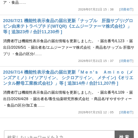
ア ・食品……
2026年07月21日 15：38
消費者庁
2026/7/21 機能性表示食品の届出更新「ナップル 肝脂サプリ/グロ
ビン由来テトラペプチド(WTQR)《エムジーファーマ株式会社》」
等 [ 追加23件 / 合計11,230件 ]
消費者庁は機能性表示食品の届出情報を更新しました。 ・届出番号/L123 ・届
出日/2026/5/1 ・届出者名/エムジーファーマ株式会社 ・商品名/ナップル 肝脂サ
プリ ・食品の区分/……
2026年07月21日 15：37
消費者庁
2026/7/14 機能性表示食品の届出更新「Ｍｅｎ’ｓ Ａｍｉｎｏ（メ
ンズアミノ）/イソアリイン、 シクロアリイン、 メチイン)《オリエ
ンタル酵母工業株式会社》」等 [ 追加14件 / 合計11,207件 ]
消費者庁は機能性表示食品の届出情報を更新しました。 ・届出番号/L109 ・届
出日/2026/4/28 ・届出者名/養生仙薬研究所株式会社 ・商品名/すやすやティー
・食品の区分/加工食……
2026年07月15日 12：05
消費者庁