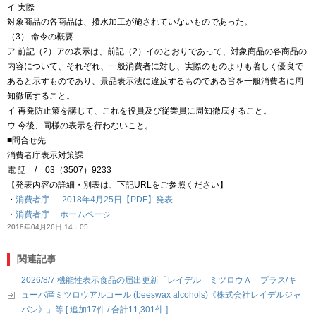
イ 実際
対象商品の各商品は、撥水加工が施されていないものであった。
（3） 命令の概要
ア 前記（2）アの表示は、前記（2）イのとおりであって、対象商品の各商品の
内容について、それぞれ、一般消費者に対し、実際のものよりも著しく優良で
あると示すものであり、景品表示法に違反するものである旨を一般消費者に周
知徹底すること。
イ 再発防止策を講じて、これを役員及び従業員に周知徹底すること。
ウ 今後、同様の表示を行わないこと。
■問合せ先
消費者庁表示対策課
電 話 / 03（3507）9233
【発表内容の詳細・別表は、下記URLをご参照ください】
・
消費者庁 2018年4月25日【PDF】発表
・
消費者庁 ホームページ
2018年04月26日 14：05
関連記事
2026/8/7 機能性表示食品の届出更新「レイデル ミツロウＡ プラス/キ
ューバ産ミツロウアルコール (beeswax alcohols)《株式会社レイデルジャ
パン》」等 [ 追加17件 / 合計11,301件 ]