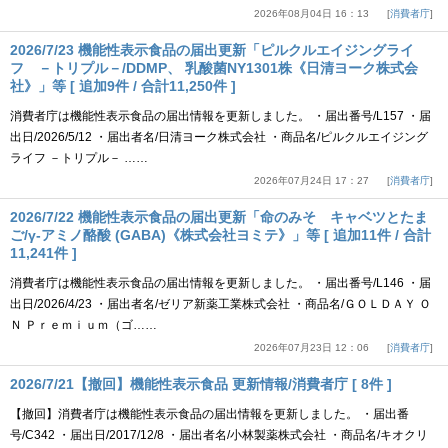
2026年08月04日 16：13
消費者庁
2026/7/23 機能性表示食品の届出更新「ピルクルエイジングライ
フ －トリプル－/DDMP、 乳酸菌NY1301株《日清ヨーク株式会
社》」等 [ 追加9件 / 合計11,250件 ]
消費者庁は機能性表示食品の届出情報を更新しました。 ・届出番号/L157 ・届
出日/2026/5/12 ・届出者名/日清ヨーク株式会社 ・商品名/ピルクルエイジング
ライフ －トリプル－ ……
2026年07月24日 17：27
消費者庁
2026/7/22 機能性表示食品の届出更新「命のみそ キャベツとたま
ご/γ-アミノ酪酸 (GABA)《株式会社ヨミテ》」等 [ 追加11件 / 合計
11,241件 ]
消費者庁は機能性表示食品の届出情報を更新しました。 ・届出番号/L146 ・届
出日/2026/4/23 ・届出者名/ゼリア新薬工業株式会社 ・商品名/ＧＯＬＤＡＹ Ｏ
Ｎ Ｐｒｅｍｉｕｍ（ゴ……
2026年07月23日 12：06
消費者庁
2026/7/21【撤回】機能性表示食品 更新情報/消費者庁 [ 8件 ]
【撤回】消費者庁は機能性表示食品の届出情報を更新しました。 ・届出番
号/C342 ・届出日/2017/12/8 ・届出者名/小林製薬株式会社 ・商品名/キオクリ