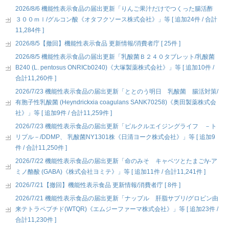
2026/8/6 機能性表示食品の届出更新「りんご果汁だけでつくった腸活酢
３００ｍｌ/グルコン酸《オタフクソース株式会社》」等 [ 追加24件 / 合計
11,284件 ]
2026/8/5【撤回】機能性表示食品 更新情報/消費者庁 [ 25件 ]
2026/8/5 機能性表示食品の届出更新「乳酸菌Ｂ２４０タブレット/乳酸菌
B240 (L. pentosus ONRICb0240)《大塚製薬株式会社》」等 [ 追加10件 /
合計11,260件 ]
2026/7/23 機能性表示食品の届出更新「ととのう明日 乳酸菌 腸活対策/
有胞子性乳酸菌 (Heyndrickxia coagulans SANK70258)《奥田製薬株式会
社》」等 [ 追加9件 / 合計11,259件 ]
2026/7/23 機能性表示食品の届出更新「ピルクルエイジングライフ －ト
リプル－/DDMP、 乳酸菌NY1301株《日清ヨーク株式会社》」等 [ 追加9
件 / 合計11,250件 ]
2026/7/22 機能性表示食品の届出更新「命のみそ キャベツとたまご/γ-ア
ミノ酪酸 (GABA)《株式会社ヨミテ》」等 [ 追加11件 / 合計11,241件 ]
2026/7/21【撤回】機能性表示食品 更新情報/消費者庁 [ 8件 ]
2026/7/21 機能性表示食品の届出更新「ナップル 肝脂サプリ/グロビン由
来テトラペプチド(WTQR)《エムジーファーマ株式会社》」等 [ 追加23件 /
合計11,230件 ]