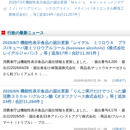
2026/7/14 機能性表示食品の届出更新「Ｍｅｎ’ｓ Ａｍｉｎｏ（メンズア
ミノ）/イソアリイン、 シクロアリイン、 メチイン)《オリエンタル酵母工
業株式会社》」等 [ 追加14件 / 合計11,207件 ]
行政の最新ニュース
2026/8/7 機能性表示食品の届出更新「レイデル ミツロウＡ プラ
ス/キューバ産ミツロウアルコール (beeswax alcohols)《株式会社
レイデルジャパン》」等 [ 追加17件 / 合計11,301件 ]
消費者庁は機能性表示食品の届出情報を更新しました。 ・届出番号/L200 ・届
出日/2026/04/28 ・届出者名/小林製薬株式会社 ・商品名/ナットウキナーゼさら
さら粒プレミアムＥＸ（……
2026年08月07日 19：39
消費者庁
2026/8/6 機能性表示食品の届出更新「りんご果汁だけでつくった腸
活酢３００ｍｌ/グルコン酸《オタフクソース株式会社》」等 [ 追加
24件 / 合計11,284件 ]
消費者庁は機能性表示食品の届出情報を更新しました。 ・届出番号/L176 ・届
出日/2026/5/5 ・届出者名/日本アドバンストアグリ株式会社 ・商品名/ブルース
マート（トリプル）・プロ……
2026年08月06日 17：08
消費者庁