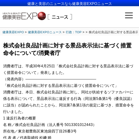
健康と美容のニュースなら健康美容EXPOニュース
健康美容EXPO
健康美容EXPOニュース
行政：TOP
株式会社良品計画に対する景品表示
株式会社良品計画に対する景品表示法に基づく措置
命令について/消費者庁
消費者庁は、平成30年4月25日「株式会社良品計画に対する景品表示法に基づ
く措置命令について」発表しました。
（発表内容）———————————————————
「株式会社良品計画に対する景品表示法に基づく措置命令について」
消費者庁は、本日、株式会社良品計画に対し、同社が供給するソファカバーに
係る表示について、景品表示法に違反する行為（同法第5条第1号（優良誤認）
に該当）が認められたことから、同法第7条第1項の規定に基づき、措置命令を
行いました。
1 違反行為者の概要
名 称／株式会社良品計画（法人番号 5013301012443）
所在地／東京都豊島区東池袋四丁目26番3号
代 表 者／代表取締役 松﨑 曉