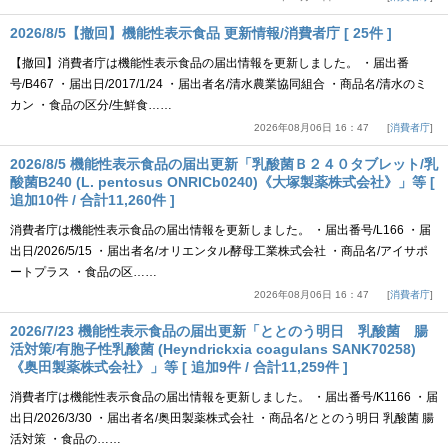
2026/8/5【撤回】機能性表示食品 更新情報/消費者庁 [ 25件 ]
【撤回】消費者庁は機能性表示食品の届出情報を更新しました。 ・届出番
号/B467 ・届出日/2017/1/24 ・届出者名/清水農業協同組合 ・商品名/清水のミ
カン ・食品の区分/生鮮食……
2026年08月06日 16：47
消費者庁
2026/8/5 機能性表示食品の届出更新「乳酸菌Ｂ２４０タブレット/乳
酸菌B240 (L. pentosus ONRICb0240)《大塚製薬株式会社》」等 [
追加10件 / 合計11,260件 ]
消費者庁は機能性表示食品の届出情報を更新しました。 ・届出番号/L166 ・届
出日/2026/5/15 ・届出者名/オリエンタル酵母工業株式会社 ・商品名/アイサポ
ートプラス ・食品の区……
2026年08月06日 16：47
消費者庁
2026/7/23 機能性表示食品の届出更新「ととのう明日 乳酸菌 腸
活対策/有胞子性乳酸菌 (Heyndrickxia coagulans SANK70258)
《奥田製薬株式会社》」等 [ 追加9件 / 合計11,259件 ]
消費者庁は機能性表示食品の届出情報を更新しました。 ・届出番号/K1166 ・届
出日/2026/3/30 ・届出者名/奥田製薬株式会社 ・商品名/ととのう明日 乳酸菌 腸
活対策 ・食品の……