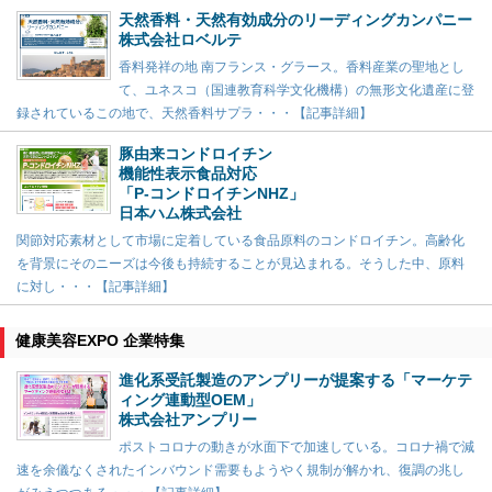
天然香料・天然有効成分のリーディングカンパニー
株式会社ロベルテ
香料発祥の地 南フランス・グラース。香料産業の聖地とし
て、ユネスコ（国連教育科学文化機構）の無形文化遺産に登
録されているこの地で、天然香料サプラ・・・【記事詳細】
豚由来コンドロイチン
機能性表示食品対応
「P-コンドロイチンNHZ」
日本ハム株式会社
関節対応素材として市場に定着している食品原料のコンドロイチン。高齢化
を背景にそのニーズは今後も持続することが見込まれる。そうした中、原料
に対し・・・【記事詳細】
健康美容EXPO 企業特集
進化系受託製造のアンプリーが提案する「マーケテ
ィング連動型OEM」
株式会社アンプリー
ポストコロナの動きが水面下で加速している。コロナ禍で減
速を余儀なくされたインバウンド需要もようやく規制が解かれ、復調の兆し