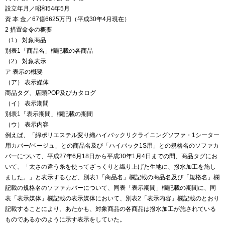
設立年月／昭和54年5月
資 本 金／67億6625万円（平成30年4月現在）
2 措置命令の概要
（1） 対象商品
別表1「商品名」欄記載の各商品
（2） 対象表示
ア 表示の概要
（ア） 表示媒体
商品タグ、店頭POP及びカタログ
（イ） 表示期間
別表1「表示期間」欄記載の期間
（ウ） 表示内容
例えば、「綿ポリエステル変り織ハイバックリクライニングソファ・1シーター
用カバー/ベージュ」との商品名及び「ハイバック1S用」との規格名のソファカ
バーについて、平成27年6月18日から平成30年1月4日までの間、商品タグにお
いて、「太さの違う糸を使ってざっくりと織り上げた生地に、撥水加工を施し
ました。」と表示するなど、別表1「商品名」欄記載の商品名及び「規格名」欄
記載の規格名のソファカバーについて、同表「表示期間」欄記載の期間に、同
表「表示媒体」欄記載の表示媒体において、別表2「表示内容」欄記載のとおり
記載することにより、あたかも、対象商品の各商品は撥水加工が施されている
ものであるかのように示す表示をしていた。