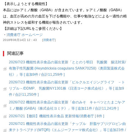
【表示しようとする機能性】
本品にはγ-アミノ酪酸（GABA）が含まれています。γ-アミノ酪酸（GABA）
は、血圧が高めの方の血圧を下げる機能や、仕事や勉強などによる一過性の精
神的ストレスを緩和する機能が報告されています。
【詳細は下記URLをご参照ください】
・
消費者庁 ホームページ
2018年06月14日 12：43
消費者庁
関連記事
2026/7/23 機能性表示食品の届出更新「ととのう明日 乳酸菌 腸活対策/
有胞子性乳酸菌 (Heyndrickxia coagulans SANK70258)《奥田製薬株式会
社》」等 [ 追加9件 / 合計11,259件 ]
2026/7/23 機能性表示食品の届出更新「ピルクルエイジングライフ －ト
リプル－/DDMP、 乳酸菌NY1301株《日清ヨーク株式会社》」等 [ 追加9
件 / 合計11,250件 ]
2026/7/22 機能性表示食品の届出更新「命のみそ キャベツとたまご/γ-ア
ミノ酪酸 (GABA)《株式会社ヨミテ》」等 [ 追加11件 / 合計11,241件 ]
2026/7/21【撤回】機能性表示食品 更新情報/消費者庁 [ 8件 ]
2026/7/21 機能性表示食品の届出更新「ナップル 肝脂サプリ/グロビン由
来テトラペプチド(WTQR)《エムジーファーマ株式会社》」等 [ 追加23件 /