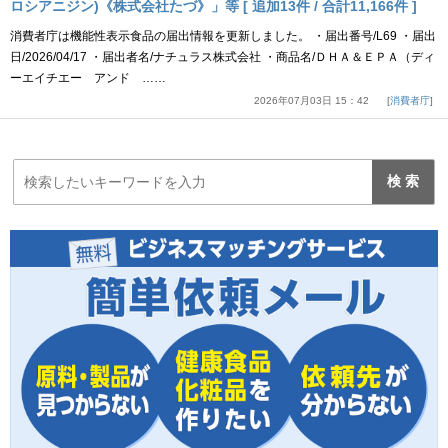
ロシアニジン)《株式会社たづ》」等 [ 追加13件 / 合計11,166件 ]
消費者庁は機能性表示食品の届出情報を更新しました。 ・届出番号/L69 ・届出
日/2026/04/17 ・届出者名/ナチュラス株式会社 ・商品名/ＤＨＡ＆ＥＰＡ（ディ
ーエイチエー アンド ……
2026年07月03日 15：42
消費者庁