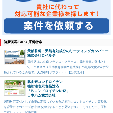
健康美容EXPO 原料特集
天然香料・天然有効成分のリーディングカンパニー
株式会社ロベルテ
香料発祥の地 南フランス・グラース。香料産業の聖地とし
て、ユネスコ（国連教育科学文化機構）の無形文化遺産に登
録されているこの地で、天然香料サプラ・・・【記事詳細】
豚由来コンドロイチン
機能性表示食品対応
「P-コンドロイチンNHZ」
日本ハム株式会社
関節対応素材として市場に定着している食品原料のコンドロイチン。高齢化
を背景にそのニーズは今後も持続することが見込まれる。そうした中、原料
に対し・・・【記事詳細】