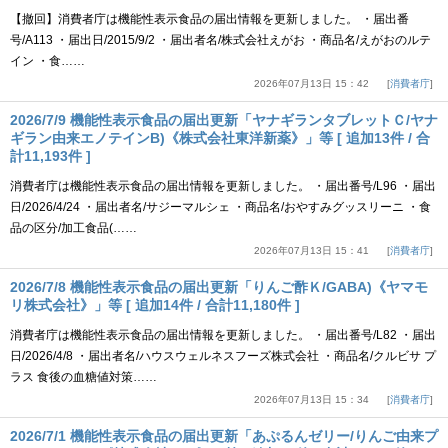
【撤回】消費者庁は機能性表示食品の届出情報を更新しました。 ・届出番
号/A113 ・届出日/2015/9/2 ・届出者名/株式会社えがお ・商品名/えがおのルテ
イン ・食……
2026年07月13日 15：42
消費者庁
2026/7/9 機能性表示食品の届出更新「ヤナギランタブレットＣ/ヤナ
ギラン由来エノテインB)《株式会社東洋新薬》」等 [ 追加13件 / 合
計11,193件 ]
消費者庁は機能性表示食品の届出情報を更新しました。 ・届出番号/L96 ・届出
日/2026/4/24 ・届出者名/サジーマルシェ ・商品名/おやすみグッスリーニ ・食
品の区分/加工食品(……
2026年07月13日 15：41
消費者庁
2026/7/8 機能性表示食品の届出更新「りんご酢Ｋ/GABA)《ヤマモ
リ株式会社》」等 [ 追加14件 / 合計11,180件 ]
消費者庁は機能性表示食品の届出情報を更新しました。 ・届出番号/L82 ・届出
日/2026/4/8 ・届出者名/ハウスウェルネスフーズ株式会社 ・商品名/クルビサ プ
ラス 食後の血糖値対策……
2026年07月13日 15：34
消費者庁
2026/7/1 機能性表示食品の届出更新「あぷるんゼリー/りんご由来プ