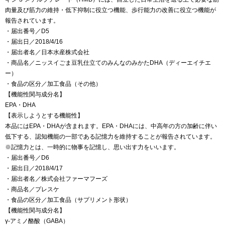
肉量及び筋力の維持・低下抑制に役立つ機能、歩行能力の改善に役立つ機能が
報告されています。
・届出番号／D5
・届出日／2018/4/16
・届出者名／日本水産株式会社
・商品名／ニッスイごま豆乳仕立てのみんなのみかたDHA（ディーエイチエ
ー）
・食品の区分／加工食品（その他）
【機能性関与成分名】
EPA・DHA
【表示しようとする機能性】
本品にはEPA・DHAが含まれます。EPA・DHAには、中高年の方の加齢に伴い
低下する、認知機能の一部である記憶力を維持することが報告されています。
※記憶力とは、一時的に物事を記憶し、思い出す力をいいます。
・届出番号／D6
・届出日／2018/4/17
・届出者名／株式会社ファーマフーズ
・商品名／プレスケ
・食品の区分／加工食品（サプリメント形状）
【機能性関与成分名】
γ-アミノ酪酸（GABA）