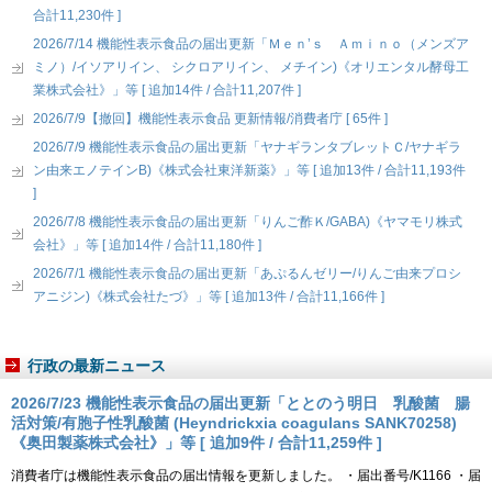
合計11,230件 ]
2026/7/14 機能性表示食品の届出更新「Ｍｅｎ’ｓ Ａｍｉｎｏ（メンズア
ミノ）/イソアリイン、 シクロアリイン、 メチイン)《オリエンタル酵母工
業株式会社》」等 [ 追加14件 / 合計11,207件 ]
2026/7/9【撤回】機能性表示食品 更新情報/消費者庁 [ 65件 ]
2026/7/9 機能性表示食品の届出更新「ヤナギランタブレットＣ/ヤナギラ
ン由来エノテインB)《株式会社東洋新薬》」等 [ 追加13件 / 合計11,193件
]
2026/7/8 機能性表示食品の届出更新「りんご酢Ｋ/GABA)《ヤマモリ株式
会社》」等 [ 追加14件 / 合計11,180件 ]
2026/7/1 機能性表示食品の届出更新「あぷるんゼリー/りんご由来プロシ
アニジン)《株式会社たづ》」等 [ 追加13件 / 合計11,166件 ]
行政の最新ニュース
2026/7/23 機能性表示食品の届出更新「ととのう明日 乳酸菌 腸
活対策/有胞子性乳酸菌 (Heyndrickxia coagulans SANK70258)
《奥田製薬株式会社》」等 [ 追加9件 / 合計11,259件 ]
消費者庁は機能性表示食品の届出情報を更新しました。 ・届出番号/K1166 ・届