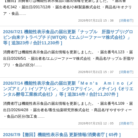
【撤回】消費者庁は機能性表示食品の届出情報を更新しました。 ・届出番
号/C342 ・届出日/2017/12/8 ・届出者名/小林製薬株式会社 ・商品名/キオクリ
ア ・食品……
2026年07月21日 15：38
消費者庁
2026/7/21 機能性表示食品の届出更新「ナップル 肝脂サプリ/グロ
ビン由来テトラペプチド(WTQR)《エムジーファーマ株式会社》」
等 [ 追加23件 / 合計11,230件 ]
消費者庁は機能性表示食品の届出情報を更新しました。 ・届出番号/L123 ・届
出日/2026/5/1 ・届出者名/エムジーファーマ株式会社 ・商品名/ナップル 肝脂サ
プリ ・食品の区分/……
2026年07月21日 15：37
消費者庁
2026/7/14 機能性表示食品の届出更新「Ｍｅｎ’ｓ Ａｍｉｎｏ（メ
ンズアミノ）/イソアリイン、 シクロアリイン、 メチイン)《オリエ
ンタル酵母工業株式会社》」等 [ 追加14件 / 合計11,207件 ]
消費者庁は機能性表示食品の届出情報を更新しました。 ・届出番号/L109 ・届
出日/2026/4/28 ・届出者名/養生仙薬研究所株式会社 ・商品名/すやすやティー
・食品の区分/加工食……
2026年07月15日 12：05
消費者庁
2026/7/9【撤回】機能性表示食品 更新情報/消費者庁 [ 65件 ]