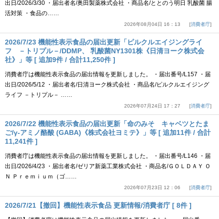
出日/2026/3/30 ・届出者名/奥田製薬株式会社 ・商品名/ととのう明日 乳酸菌 腸
活対策 ・食品の……
2026年08月04日 16：13
消費者庁
2026/7/23 機能性表示食品の届出更新「ピルクルエイジングライ
フ －トリプル－/DDMP、 乳酸菌NY1301株《日清ヨーク株式会
社》」等 [ 追加9件 / 合計11,250件 ]
消費者庁は機能性表示食品の届出情報を更新しました。 ・届出番号/L157 ・届
出日/2026/5/12 ・届出者名/日清ヨーク株式会社 ・商品名/ピルクルエイジング
ライフ －トリプル－ ……
2026年07月24日 17：27
消費者庁
2026/7/22 機能性表示食品の届出更新「命のみそ キャベツとたま
ご/γ-アミノ酪酸 (GABA)《株式会社ヨミテ》」等 [ 追加11件 / 合計
11,241件 ]
消費者庁は機能性表示食品の届出情報を更新しました。 ・届出番号/L146 ・届
出日/2026/4/23 ・届出者名/ゼリア新薬工業株式会社 ・商品名/ＧＯＬＤＡＹ Ｏ
Ｎ Ｐｒｅｍｉｕｍ（ゴ……
2026年07月23日 12：06
消費者庁
2026/7/21【撤回】機能性表示食品 更新情報/消費者庁 [ 8件 ]