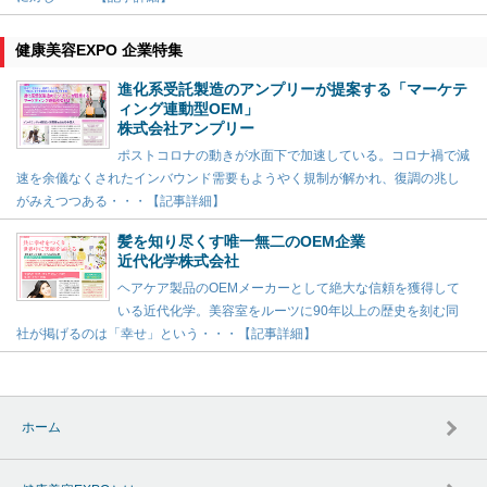
健康美容EXPO 企業特集
進化系受託製造のアンプリーが提案する「マーケテ
ィング連動型OEM」
株式会社アンプリー
ポストコロナの動きが水面下で加速している。コロナ禍で減
速を余儀なくされたインバウンド需要もようやく規制が解かれ、復調の兆し
がみえつつある・・・【記事詳細】
髪を知り尽くす唯一無二のOEM企業
近代化学株式会社
ヘアケア製品のOEMメーカーとして絶大な信頼を獲得して
いる近代化学。美容室をルーツに90年以上の歴史を刻む同
社が掲げるのは「幸せ」という・・・【記事詳細】
ホーム