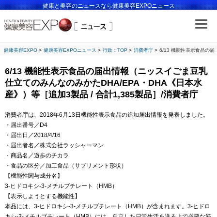
健康と美容のニュースなら健康美容EXPOニュース
健康美容EXPO
健康美容EXPOニュース
行政：TOP
消費者庁
6/13 機能性表示食品の
6/13 機能性表示食品の届出情報（ニッスイごま豆乳
仕立てのみんなのみかたDHA/EPA・DHA《日本水
産》）等［追加3製品 / 合計1,385製品］/消費者庁
消費者庁は、2018年6月13日機能性表示食品の追加届出情報を発表しました。
・届出番号／D4
・届出日／2018/4/16
・届出者名／株式会社ラッシャーマン
・商品名／遊歩のチカラ
・食品の区分／加工食品（サプリメント形状）
【機能性関与成分名】
3-ヒドロキシ-3-メチルブチレート（HMB）
【表示しようとする機能性】
本品には、3-ヒドロキシ-3-メチルブチレート（HMB）が含まれます。3-ヒドロ
キシ-3-メチルブチレート（HMB）には、自立した日常生活を送る上で必要な筋