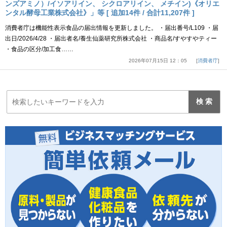
ンズアミノ）/イソアリイン、 シクロアリイン、 メチイン)《オリエ
ンタル酵母工業株式会社》」等 [ 追加14件 / 合計11,207件 ]
消費者庁は機能性表示食品の届出情報を更新しました。 ・届出番号/L109 ・届
出日/2026/4/28 ・届出者名/養生仙薬研究所株式会社 ・商品名/すやすやティー
・食品の区分/加工食……
2026年07月15日 12：05
消費者庁