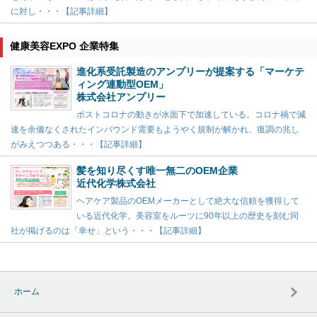
に対し・・・【記事詳細】
健康美容EXPO 企業特集
進化系受託製造のアンプリーが提案する「マーケテ
ィング連動型OEM」
株式会社アンプリー
ポストコロナの動きが水面下で加速している。コロナ禍で減
速を余儀なくされたインバウンド需要もようやく規制が解かれ、復調の兆し
がみえつつある・・・【記事詳細】
髪を知り尽くす唯一無二のOEM企業
近代化学株式会社
ヘアケア製品のOEMメーカーとして絶大な信頼を獲得して
いる近代化学。美容室をルーツに90年以上の歴史を刻む同
社が掲げるのは「幸せ」という・・・【記事詳細】
ホーム