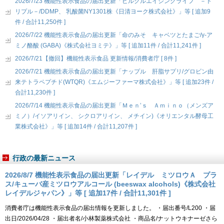
2026/7/23 機能性表示食品の届出更新「ピルクルエイジングライフ －ト
リプル－/DDMP、 乳酸菌NY1301株《日清ヨーク株式会社》」等 [ 追加9
件 / 合計11,250件 ]
2026/7/22 機能性表示食品の届出更新「命のみそ キャベツとたまご/γ-ア
ミノ酪酸 (GABA)《株式会社ヨミテ》」等 [ 追加11件 / 合計11,241件 ]
2026/7/21【撤回】機能性表示食品 更新情報/消費者庁 [ 8件 ]
2026/7/21 機能性表示食品の届出更新「ナップル 肝脂サプリ/グロビン由
来テトラペプチド(WTQR)《エムジーファーマ株式会社》」等 [ 追加23件 /
合計11,230件 ]
2026/7/14 機能性表示食品の届出更新「Ｍｅｎ’ｓ Ａｍｉｎｏ（メンズア
ミノ）/イソアリイン、 シクロアリイン、 メチイン)《オリエンタル酵母工
業株式会社》」等 [ 追加14件 / 合計11,207件 ]
行政の最新ニュース
2026/8/7 機能性表示食品の届出更新「レイデル ミツロウＡ プラ
ス/キューバ産ミツロウアルコール (beeswax alcohols)《株式会社
レイデルジャパン》」等 [ 追加17件 / 合計11,301件 ]
消費者庁は機能性表示食品の届出情報を更新しました。 ・届出番号/L200 ・届
出日/2026/04/28 ・届出者名/小林製薬株式会社 ・商品名/ナットウキナーゼさら