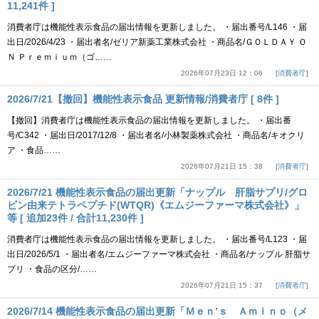
11,241件 ]
消費者庁は機能性表示食品の届出情報を更新しました。 ・届出番号/L146 ・届
出日/2026/4/23 ・届出者名/ゼリア新薬工業株式会社 ・商品名/ＧＯＬＤＡＹ Ｏ
Ｎ Ｐｒｅｍｉｕｍ（ゴ……
2026年07月23日 12：06
消費者庁
2026/7/21【撤回】機能性表示食品 更新情報/消費者庁 [ 8件 ]
【撤回】消費者庁は機能性表示食品の届出情報を更新しました。 ・届出番
号/C342 ・届出日/2017/12/8 ・届出者名/小林製薬株式会社 ・商品名/キオクリ
ア ・食品……
2026年07月21日 15：38
消費者庁
2026/7/21 機能性表示食品の届出更新「ナップル 肝脂サプリ/グロ
ビン由来テトラペプチド(WTQR)《エムジーファーマ株式会社》」
等 [ 追加23件 / 合計11,230件 ]
消費者庁は機能性表示食品の届出情報を更新しました。 ・届出番号/L123 ・届
出日/2026/5/1 ・届出者名/エムジーファーマ株式会社 ・商品名/ナップル 肝脂サ
プリ ・食品の区分/……
2026年07月21日 15：37
消費者庁
2026/7/14 機能性表示食品の届出更新「Ｍｅｎ’ｓ Ａｍｉｎｏ（メ