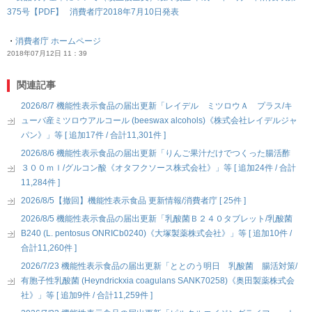
375号【PDF】 消費者庁2018年7月10日発表
・
消費者庁 ホームページ
2018年07月12日 11：39
関連記事
2026/8/7 機能性表示食品の届出更新「レイデル ミツロウＡ プラス/キ
ューバ産ミツロウアルコール (beeswax alcohols)《株式会社レイデルジャ
パン》」等 [ 追加17件 / 合計11,301件 ]
2026/8/6 機能性表示食品の届出更新「りんご果汁だけでつくった腸活酢
３００ｍｌ/グルコン酸《オタフクソース株式会社》」等 [ 追加24件 / 合計
11,284件 ]
2026/8/5【撤回】機能性表示食品 更新情報/消費者庁 [ 25件 ]
2026/8/5 機能性表示食品の届出更新「乳酸菌Ｂ２４０タブレット/乳酸菌
B240 (L. pentosus ONRICb0240)《大塚製薬株式会社》」等 [ 追加10件 /
合計11,260件 ]
2026/7/23 機能性表示食品の届出更新「ととのう明日 乳酸菌 腸活対策/
有胞子性乳酸菌 (Heyndrickxia coagulans SANK70258)《奥田製薬株式会
社》」等 [ 追加9件 / 合計11,259件 ]