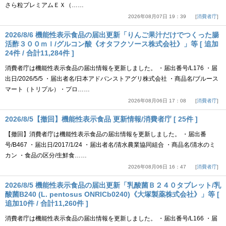
さら粒プレミアムＥＸ（……
2026年08月07日 19：39
消費者庁
2026/8/6 機能性表示食品の届出更新「りんご果汁だけでつくった腸
活酢３００ｍｌ/グルコン酸《オタフクソース株式会社》」等 [ 追加
24件 / 合計11,284件 ]
消費者庁は機能性表示食品の届出情報を更新しました。 ・届出番号/L176 ・届
出日/2026/5/5 ・届出者名/日本アドバンストアグリ株式会社 ・商品名/ブルース
マート（トリプル）・プロ……
2026年08月06日 17：08
消費者庁
2026/8/5【撤回】機能性表示食品 更新情報/消費者庁 [ 25件 ]
【撤回】消費者庁は機能性表示食品の届出情報を更新しました。 ・届出番
号/B467 ・届出日/2017/1/24 ・届出者名/清水農業協同組合 ・商品名/清水のミ
カン ・食品の区分/生鮮食……
2026年08月06日 16：47
消費者庁
2026/8/5 機能性表示食品の届出更新「乳酸菌Ｂ２４０タブレット/乳
酸菌B240 (L. pentosus ONRICb0240)《大塚製薬株式会社》」等 [
追加10件 / 合計11,260件 ]
消費者庁は機能性表示食品の届出情報を更新しました。 ・届出番号/L166 ・届