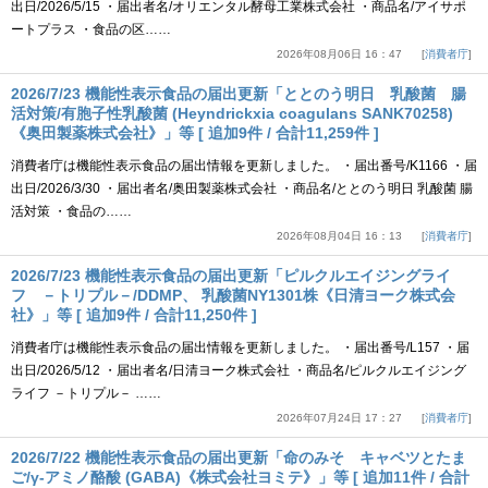
出日/2026/5/15 ・届出者名/オリエンタル酵母工業株式会社 ・商品名/アイサポ
ートプラス ・食品の区……
2026年08月06日 16：47
消費者庁
2026/7/23 機能性表示食品の届出更新「ととのう明日 乳酸菌 腸
活対策/有胞子性乳酸菌 (Heyndrickxia coagulans SANK70258)
《奥田製薬株式会社》」等 [ 追加9件 / 合計11,259件 ]
消費者庁は機能性表示食品の届出情報を更新しました。 ・届出番号/K1166 ・届
出日/2026/3/30 ・届出者名/奥田製薬株式会社 ・商品名/ととのう明日 乳酸菌 腸
活対策 ・食品の……
2026年08月04日 16：13
消費者庁
2026/7/23 機能性表示食品の届出更新「ピルクルエイジングライ
フ －トリプル－/DDMP、 乳酸菌NY1301株《日清ヨーク株式会
社》」等 [ 追加9件 / 合計11,250件 ]
消費者庁は機能性表示食品の届出情報を更新しました。 ・届出番号/L157 ・届
出日/2026/5/12 ・届出者名/日清ヨーク株式会社 ・商品名/ピルクルエイジング
ライフ －トリプル－ ……
2026年07月24日 17：27
消費者庁
2026/7/22 機能性表示食品の届出更新「命のみそ キャベツとたま
ご/γ-アミノ酪酸 (GABA)《株式会社ヨミテ》」等 [ 追加11件 / 合計