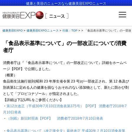
健康と美容のニュースなら健康美容EXPOニュース
健康美容EXPO
健康美容EXPOニュース
行政：TOP
「食品表示基準について」の一部改
「食品表示基準について」の一部改正について/消費
者庁
消費者庁は『「食品表示基準について」の一部改正について』詳細をホームペ
ージ【PDF】で公開しました。
（概要）
食品衛生法施行規則(昭和 23 年厚生省令第 23 号)が一部改正され、第 12 条及び
別表第1に定める人の健康を損なうおそれのない添加物として、新たに防かび剤
として「プロピコナゾール」が指定されました。
【詳細は下記URLをご参照ください】
・
第12次改正（平成30年7月10日消食表第375号）【PDF】 消費者庁2018年7
月10日発表
・
（別紙）新旧対照表【PDF】 消費者庁2018年7月10日発表
・
食品表示基準について（改正後全文）最終改正 平成30年７月10日消食表第