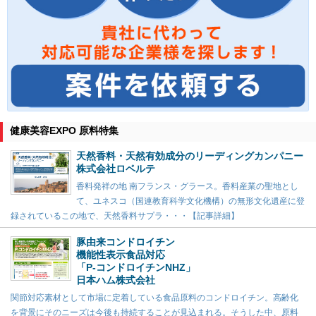
健康美容EXPO 原料特集
天然香料・天然有効成分のリーディングカンパニー
株式会社ロベルテ
香料発祥の地 南フランス・グラース。香料産業の聖地とし
て、ユネスコ（国連教育科学文化機構）の無形文化遺産に登
録されているこの地で、天然香料サプラ・・・【記事詳細】
豚由来コンドロイチン
機能性表示食品対応
「P-コンドロイチンNHZ」
日本ハム株式会社
関節対応素材として市場に定着している食品原料のコンドロイチン。高齢化
を背景にそのニーズは今後も持続することが見込まれる。そうした中、原料