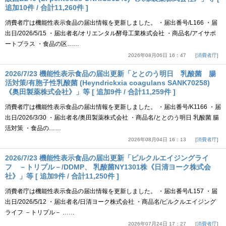
追加10件 / 合計11,260件 ]
消費者庁は機能性表示食品の届出情報を更新しました。 ・届出番号/L166 ・届
出日/2026/5/15 ・届出者名/オリエンタル酵母工業株式会社 ・商品名/アイサポ
ートプラス ・食品の区……
2026年08月06日 16：47
消費者庁
2026/7/23 機能性表示食品の届出更新「ととのう明日 乳酸菌 腸
活対策/有胞子性乳酸菌 (Heyndrickxia coagulans SANK70258)
《奥田製薬株式会社》」等 [ 追加9件 / 合計11,259件 ]
消費者庁は機能性表示食品の届出情報を更新しました。 ・届出番号/K1166 ・届
出日/2026/3/30 ・届出者名/奥田製薬株式会社 ・商品名/ととのう明日 乳酸菌 腸
活対策 ・食品の……
2026年08月04日 16：13
消費者庁
2026/7/23 機能性表示食品の届出更新「ピルクルエイジングライ
フ －トリプル－/DDMP、 乳酸菌NY1301株《日清ヨーク株式会
社》」等 [ 追加9件 / 合計11,250件 ]
消費者庁は機能性表示食品の届出情報を更新しました。 ・届出番号/L157 ・届
出日/2026/5/12 ・届出者名/日清ヨーク株式会社 ・商品名/ピルクルエイジング
ライフ －トリプル－ ……
2026年07月24日 17：27
消費者庁