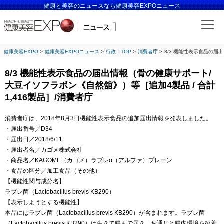
健康と美容のニュースなら健康美容EXPOニュース
健康美容EXPO
健康美容EXPOニュース
行政：TOP
消費者庁
8/3 機能性表示食品の届
8/3 機能性表示食品の届出情報（骨の健康サポート/
大豆イソフラボン《自然舘》）等［追加4製品 / 合計
1,416製品］/消費者庁
消費者庁は、2018年8月3日機能性表示食品の追加届出情報を発表しました。
・届出番号／D34
・届出日／2018/6/11
・届出者名／カゴメ株式会社
・商品名／KAGOME（カゴメ）ラブレα（アルファ）プレーン
・食品の区分／加工食品（その他）
【機能性関与成分名】
ラブレ菌（Lactobacillus brevis KB290）
【表示しようとする機能性】
本品にはラブレ菌（Lactobacillus brevis KB290）が含まれます。ラブレ菌
（Lactobacillus brevis KB290）は生きて腸まで届き、お通じと腸内環境を改善