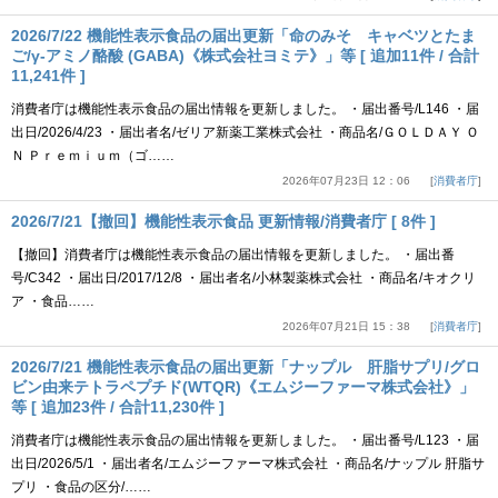
2026/7/22 機能性表示食品の届出更新「命のみそ キャベツとたま
ご/γ-アミノ酪酸 (GABA)《株式会社ヨミテ》」等 [ 追加11件 / 合計
11,241件 ]
消費者庁は機能性表示食品の届出情報を更新しました。 ・届出番号/L146 ・届
出日/2026/4/23 ・届出者名/ゼリア新薬工業株式会社 ・商品名/ＧＯＬＤＡＹ Ｏ
Ｎ Ｐｒｅｍｉｕｍ（ゴ……
2026年07月23日 12：06
消費者庁
2026/7/21【撤回】機能性表示食品 更新情報/消費者庁 [ 8件 ]
【撤回】消費者庁は機能性表示食品の届出情報を更新しました。 ・届出番
号/C342 ・届出日/2017/12/8 ・届出者名/小林製薬株式会社 ・商品名/キオクリ
ア ・食品……
2026年07月21日 15：38
消費者庁
2026/7/21 機能性表示食品の届出更新「ナップル 肝脂サプリ/グロ
ビン由来テトラペプチド(WTQR)《エムジーファーマ株式会社》」
等 [ 追加23件 / 合計11,230件 ]
消費者庁は機能性表示食品の届出情報を更新しました。 ・届出番号/L123 ・届
出日/2026/5/1 ・届出者名/エムジーファーマ株式会社 ・商品名/ナップル 肝脂サ
プリ ・食品の区分/……