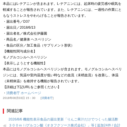
本品にはL-テアニンが含まれます。L-テアニンには、起床時の疲労感や眠気を
軽減することが報告されています。また、L-テアニンには、一過性の作業にと
もなうストレスをやわらげることが報告されています。
・届出番号／D37
・届出日／2018/6/13
・届出者名／株式会社伊藤園
・商品名／健康体 ヘスペリジン
・食品の区分／加工食品（サプリメント形状）
【機能性関与成分名】
モノグルコシルヘスペリジン
【表示しようとする機能性】
本品にはモノグルコシルヘスペリジンが含まれます。モノグルコシルヘスペリ
ジンには、気温や室内温度が低い時などの血流（末梢血流）を改善し、体温
（末梢体温）を維持する機能が報告されています。
【詳細は下記URLをご参照ください】
・
消費者庁 ホームページ
2018年08月03日 15：30
消費者庁
関連記事
2026/8/6 機能性表示食品の届出更新「りんご果汁だけでつくった腸活酢
３００ｍｌ/グルコン酸《オタフクソース株式会社》」等 [ 追加24件 / 合計