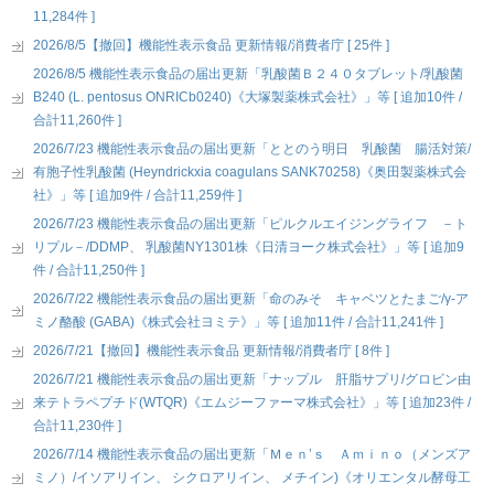
11,284件 ]
2026/8/5【撤回】機能性表示食品 更新情報/消費者庁 [ 25件 ]
2026/8/5 機能性表示食品の届出更新「乳酸菌Ｂ２４０タブレット/乳酸菌
B240 (L. pentosus ONRICb0240)《大塚製薬株式会社》」等 [ 追加10件 /
合計11,260件 ]
2026/7/23 機能性表示食品の届出更新「ととのう明日 乳酸菌 腸活対策/
有胞子性乳酸菌 (Heyndrickxia coagulans SANK70258)《奥田製薬株式会
社》」等 [ 追加9件 / 合計11,259件 ]
2026/7/23 機能性表示食品の届出更新「ピルクルエイジングライフ －ト
リプル－/DDMP、 乳酸菌NY1301株《日清ヨーク株式会社》」等 [ 追加9
件 / 合計11,250件 ]
2026/7/22 機能性表示食品の届出更新「命のみそ キャベツとたまご/γ-ア
ミノ酪酸 (GABA)《株式会社ヨミテ》」等 [ 追加11件 / 合計11,241件 ]
2026/7/21【撤回】機能性表示食品 更新情報/消費者庁 [ 8件 ]
2026/7/21 機能性表示食品の届出更新「ナップル 肝脂サプリ/グロビン由
来テトラペプチド(WTQR)《エムジーファーマ株式会社》」等 [ 追加23件 /
合計11,230件 ]
2026/7/14 機能性表示食品の届出更新「Ｍｅｎ’ｓ Ａｍｉｎｏ（メンズア
ミノ）/イソアリイン、 シクロアリイン、 メチイン)《オリエンタル酵母工