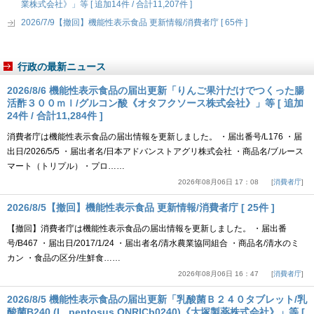
業株式会社》」等 [ 追加14件 / 合計11,207件 ]
2026/7/9【撤回】機能性表示食品 更新情報/消費者庁 [ 65件 ]
行政の最新ニュース
2026/8/6 機能性表示食品の届出更新「りんご果汁だけでつくった腸
活酢３００ｍｌ/グルコン酸《オタフクソース株式会社》」等 [ 追加
24件 / 合計11,284件 ]
消費者庁は機能性表示食品の届出情報を更新しました。 ・届出番号/L176 ・届
出日/2026/5/5 ・届出者名/日本アドバンストアグリ株式会社 ・商品名/ブルース
マート（トリプル）・プロ……
2026年08月06日 17：08
消費者庁
2026/8/5【撤回】機能性表示食品 更新情報/消費者庁 [ 25件 ]
【撤回】消費者庁は機能性表示食品の届出情報を更新しました。 ・届出番
号/B467 ・届出日/2017/1/24 ・届出者名/清水農業協同組合 ・商品名/清水のミ
カン ・食品の区分/生鮮食……
2026年08月06日 16：47
消費者庁
2026/8/5 機能性表示食品の届出更新「乳酸菌Ｂ２４０タブレット/乳
酸菌B240 (L. pentosus ONRICb0240)《大塚製薬株式会社》」等 [