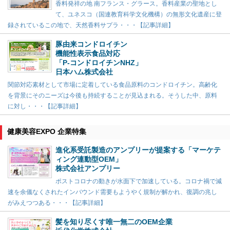
香料発祥の地 南フランス・グラース。香料産業の聖地とし
て、ユネスコ（国連教育科学文化機構）の無形文化遺産に登
録されているこの地で、天然香料サプラ・・・【記事詳細】
豚由来コンドロイチン
機能性表示食品対応
「P-コンドロイチンNHZ」
日本ハム株式会社
関節対応素材として市場に定着している食品原料のコンドロイチン。高齢化
を背景にそのニーズは今後も持続することが見込まれる。そうした中、原料
に対し・・・【記事詳細】
健康美容EXPO 企業特集
進化系受託製造のアンプリーが提案する「マーケテ
ィング連動型OEM」
株式会社アンプリー
ポストコロナの動きが水面下で加速している。コロナ禍で減
速を余儀なくされたインバウンド需要もようやく規制が解かれ、復調の兆し
がみえつつある・・・【記事詳細】
髪を知り尽くす唯一無二のOEM企業