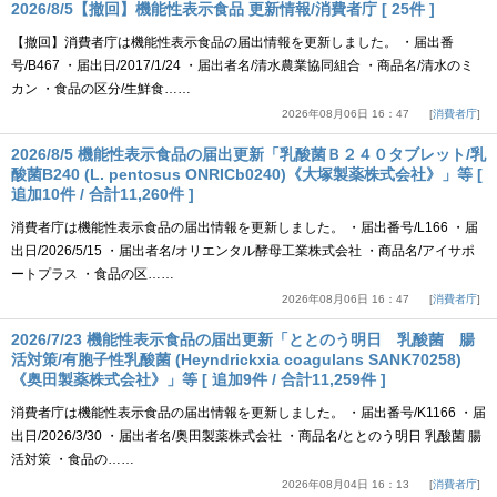
2026/8/5【撤回】機能性表示食品 更新情報/消費者庁 [ 25件 ]
【撤回】消費者庁は機能性表示食品の届出情報を更新しました。 ・届出番
号/B467 ・届出日/2017/1/24 ・届出者名/清水農業協同組合 ・商品名/清水のミ
カン ・食品の区分/生鮮食……
2026年08月06日 16：47
消費者庁
2026/8/5 機能性表示食品の届出更新「乳酸菌Ｂ２４０タブレット/乳
酸菌B240 (L. pentosus ONRICb0240)《大塚製薬株式会社》」等 [
追加10件 / 合計11,260件 ]
消費者庁は機能性表示食品の届出情報を更新しました。 ・届出番号/L166 ・届
出日/2026/5/15 ・届出者名/オリエンタル酵母工業株式会社 ・商品名/アイサポ
ートプラス ・食品の区……
2026年08月06日 16：47
消費者庁
2026/7/23 機能性表示食品の届出更新「ととのう明日 乳酸菌 腸
活対策/有胞子性乳酸菌 (Heyndrickxia coagulans SANK70258)
《奥田製薬株式会社》」等 [ 追加9件 / 合計11,259件 ]
消費者庁は機能性表示食品の届出情報を更新しました。 ・届出番号/K1166 ・届
出日/2026/3/30 ・届出者名/奥田製薬株式会社 ・商品名/ととのう明日 乳酸菌 腸
活対策 ・食品の……
2026年08月04日 16：13
消費者庁