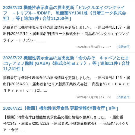
2026/7/23 機能性表示食品の届出更新「ピルクルエイジングライ
フ －トリプル－/DDMP、 乳酸菌NY1301株《日清ヨーク株式会
社》」等 [ 追加9件 / 合計11,250件 ]
消費者庁は機能性表示食品の届出情報を更新しました。 ・届出番号/L157 ・届
出日/2026/5/12 ・届出者名/日清ヨーク株式会社 ・商品名/ピルクルエイジング
ライフ －トリプル－ ……
2026年07月24日 17：27
消費者庁
2026/7/22 機能性表示食品の届出更新「命のみそ キャベツとたま
ご/γ-アミノ酪酸 (GABA)《株式会社ヨミテ》」等 [ 追加11件 / 合計
11,241件 ]
消費者庁は機能性表示食品の届出情報を更新しました。 ・届出番号/L146 ・届
出日/2026/4/23 ・届出者名/ゼリア新薬工業株式会社 ・商品名/ＧＯＬＤＡＹ Ｏ
Ｎ Ｐｒｅｍｉｕｍ（ゴ……
2026年07月23日 12：06
消費者庁
2026/7/21【撤回】機能性表示食品 更新情報/消費者庁 [ 8件 ]
【撤回】消費者庁は機能性表示食品の届出情報を更新しました。 ・届出番
号/C342 ・届出日/2017/12/8 ・届出者名/小林製薬株式会社 ・商品名/キオクリ
ア ・食品……