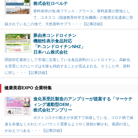
株式会社ロベルテ
香料発祥の地 南フランス・グラース。香料産業の聖地とし
て、ユネスコ（国連教育科学文化機構）の無形文化遺産に登
録されているこの地で、天然香料サプラ・・・【記事詳細】
豚由来コンドロイチン
機能性表示食品対応
「P-コンドロイチンNHZ」
日本ハム株式会社
関節対応素材として市場に定着している食品原料のコンドロイチン。高齢化
を背景にそのニーズは今後も持続することが見込まれる。そうした中、原料
に対し・・・【記事詳細】
健康美容EXPO 企業特集
進化系受託製造のアンプリーが提案する「マーケテ
ィング連動型OEM」
株式会社アンプリー
ポストコロナの動きが水面下で加速している。コロナ禍で減
速を余儀なくされたインバウンド需要もようやく規制が解かれ、復調の兆し
がみえつつある・・・【記事詳細】