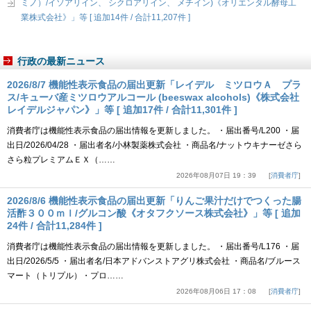
ミノ）/イソアリイン、 シクロアリイン、 メチイン)《オリエンタル酵母工
業株式会社》」等 [ 追加14件 / 合計11,207件 ]
行政の最新ニュース
2026/8/7 機能性表示食品の届出更新「レイデル ミツロウＡ プラ
ス/キューバ産ミツロウアルコール (beeswax alcohols)《株式会社
レイデルジャパン》」等 [ 追加17件 / 合計11,301件 ]
消費者庁は機能性表示食品の届出情報を更新しました。 ・届出番号/L200 ・届
出日/2026/04/28 ・届出者名/小林製薬株式会社 ・商品名/ナットウキナーゼさら
さら粒プレミアムＥＸ（……
2026年08月07日 19：39
消費者庁
2026/8/6 機能性表示食品の届出更新「りんご果汁だけでつくった腸
活酢３００ｍｌ/グルコン酸《オタフクソース株式会社》」等 [ 追加
24件 / 合計11,284件 ]
消費者庁は機能性表示食品の届出情報を更新しました。 ・届出番号/L176 ・届
出日/2026/5/5 ・届出者名/日本アドバンストアグリ株式会社 ・商品名/ブルース
マート（トリプル）・プロ……
2026年08月06日 17：08
消費者庁