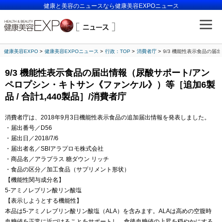
健康と美容のニュースなら健康美容EXPOニュース
健康美容EXPO
健康美容EXPOニュース
行政：TOP
消費者庁
9/3 機能性表示食品の届
9/3 機能性表示食品の届出情報（尿酸サポート/アン
ペロプシン・キトサン《ファンケル》）等［追加6製
品 / 合計1,440製品］/消費者庁
消費者庁は、2018年9月3日機能性表示食品の追加届出情報を発表しました。
・届出番号／D56
・届出日／2018/7/6
・届出者名／SBIアラプロモ株式会社
・商品名／アラプラス 糖ダウン リッチ
・食品の区分／加工食品（サプリメント形状）
【機能性関与成分名】
5-アミノレブリン酸リン酸塩
【表示しようとする機能性】
本品は5-アミノレブリン酸リン酸塩（ALA）を含みます。ALAは高めの空腹時
血糖値を正常に近づけることをサポートし、食後血糖値の上昇を穏やかにする