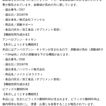
事が報告されています。血糖値が高めの方に適しています。
・届出番号／D57
・届出日／2018/7/6
・届出者名／株式会社ファンケル
・商品名／尿酸サポート
・食品の区分／加工食品（サプリメント形状）
【機能性関与成分名】
アンペロプシン・キトサン
【表示しようとする機能性】
本品にはアンペロプシン・キトサンが含まれるので、尿酸値が高め（尿酸値6.0
～7.0mg/dL）の方の尿酸値を下げる機能があります。
・届出番号／D58
・届出日／2018/7/9
・届出者名／ハリウッド株式会社
・商品名／メイス ビオラクティ
・食品の区分／加工食品（サプリメント形状）
【機能性関与成分名】
ビフィズス菌BB536
【表示しようとする機能性】
本品には、生きたビフィズス菌BB536が含まれます。ビフィズス菌BB536は、
腸内環境を良好にし、便通・お通じを改善することが報告されています。