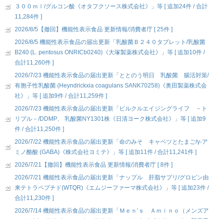
３００ｍｌ/グルコン酸《オタフクソース株式会社》」等 [ 追加24件 / 合計
11,284件 ]
2026/8/5【撤回】機能性表示食品 更新情報/消費者庁 [ 25件 ]
2026/8/5 機能性表示食品の届出更新「乳酸菌Ｂ２４０タブレット/乳酸菌
B240 (L. pentosus ONRICb0240)《大塚製薬株式会社》」等 [ 追加10件 /
合計11,260件 ]
2026/7/23 機能性表示食品の届出更新「ととのう明日 乳酸菌 腸活対策/
有胞子性乳酸菌 (Heyndrickxia coagulans SANK70258)《奥田製薬株式会
社》」等 [ 追加9件 / 合計11,259件 ]
2026/7/23 機能性表示食品の届出更新「ピルクルエイジングライフ －ト
リプル－/DDMP、 乳酸菌NY1301株《日清ヨーク株式会社》」等 [ 追加9
件 / 合計11,250件 ]
2026/7/22 機能性表示食品の届出更新「命のみそ キャベツとたまご/γ-ア
ミノ酪酸 (GABA)《株式会社ヨミテ》」等 [ 追加11件 / 合計11,241件 ]
2026/7/21【撤回】機能性表示食品 更新情報/消費者庁 [ 8件 ]
2026/7/21 機能性表示食品の届出更新「ナップル 肝脂サプリ/グロビン由
来テトラペプチド(WTQR)《エムジーファーマ株式会社》」等 [ 追加23件 /
合計11,230件 ]
2026/7/14 機能性表示食品の届出更新「Ｍｅｎ’ｓ Ａｍｉｎｏ（メンズア