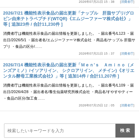
2026年07月21日 15：38
消費者庁
2026/7/21 機能性表示食品の届出更新「ナップル 肝脂サプリ/グロ
ビン由来テトラペプチド(WTQR)《エムジーファーマ株式会社》」
等 [ 追加23件 / 合計11,230件 ]
消費者庁は機能性表示食品の届出情報を更新しました。 ・届出番号/L123 ・届
出日/2026/5/1 ・届出者名/エムジーファーマ株式会社 ・商品名/ナップル 肝脂サ
プリ ・食品の区分/……
2026年07月21日 15：37
消費者庁
2026/7/14 機能性表示食品の届出更新「Ｍｅｎ’ｓ Ａｍｉｎｏ（メ
ンズアミノ）/イソアリイン、 シクロアリイン、 メチイン)《オリエ
ンタル酵母工業株式会社》」等 [ 追加14件 / 合計11,207件 ]
消費者庁は機能性表示食品の届出情報を更新しました。 ・届出番号/L109 ・届
出日/2026/4/28 ・届出者名/養生仙薬研究所株式会社 ・商品名/すやすやティー
・食品の区分/加工食……
2026年07月15日 12：05
消費者庁