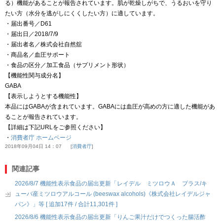
る）機能があることが報告されています。肌が乾燥しがちで、うるおいを守り
たい方（水分を逃がしにくくしたい方）に適しています。
・届出番号／D61
・届出日／2018/7/9
・届出者名／株式会社自然舘
・商品名／血圧サポート
・食品の区分／加工食品（サプリメント形状）
【機能性関与成分名】
GABA
【表示しようとする機能性】
本品にはGABAが含まれています。GABAには血圧が高めの方に適した機能があ
ることが報告されています。
【詳細は下記URLをご参照ください】
・
消費者庁 ホームページ
2018年09月04日 14：07
消費者庁
関連記事
2026/8/7 機能性表示食品の届出更新「レイデル ミツロウＡ プラス/キ
ューバ産ミツロウアルコール (beeswax alcohols)《株式会社レイデルジャ
パン》」等 [ 追加17件 / 合計11,301件 ]
2026/8/6 機能性表示食品の届出更新「りんご果汁だけでつくった腸活酢