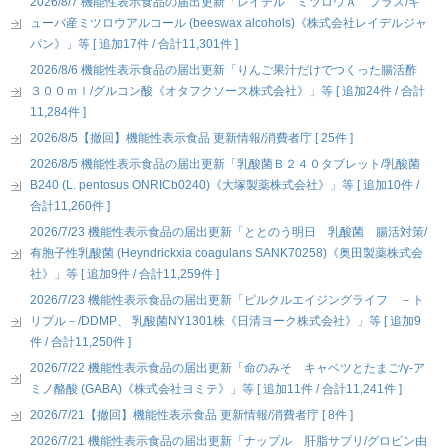
2026/8/7 機能性表示食品の届出更新「レイデル ミツロウＡ プラス/キ
ューバ産ミツロウアルコール (beeswax alcohols)《株式会社レイデルジャ
パン》」等 [ 追加17件 / 合計11,301件 ]
2026/8/6 機能性表示食品の届出更新「りんご果汁だけでつくった腸活酢
３００ｍｌ/グルコン酸《オタフクソース株式会社》」等 [ 追加24件 / 合計
11,284件 ]
2026/8/5【撤回】機能性表示食品 更新情報/消費者庁 [ 25件 ]
2026/8/5 機能性表示食品の届出更新「乳酸菌Ｂ２４０タブレット/乳酸菌
B240 (L. pentosus ONRICb0240)《大塚製薬株式会社》」等 [ 追加10件 /
合計11,260件 ]
2026/7/23 機能性表示食品の届出更新「ととのう明日 乳酸菌 腸活対策/
有胞子性乳酸菌 (Heyndrickxia coagulans SANK70258)《奥田製薬株式会
社》」等 [ 追加9件 / 合計11,259件 ]
2026/7/23 機能性表示食品の届出更新「ピルクルエイジングライフ －ト
リプル－/DDMP、 乳酸菌NY1301株《日清ヨーク株式会社》」等 [ 追加9
件 / 合計11,250件 ]
2026/7/22 機能性表示食品の届出更新「命のみそ キャベツとたまご/γ-ア
ミノ酪酸 (GABA)《株式会社ヨミテ》」等 [ 追加11件 / 合計11,241件 ]
2026/7/21【撤回】機能性表示食品 更新情報/消費者庁 [ 8件 ]
2026/7/21 機能性表示食品の届出更新「ナップル 肝脂サプリ/グロビン由