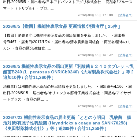
出日/2026/5/5 ・届出者名/日本アドバンストアグリ株式会社 ・商品名/ブルース
マート（トリプル）・プロ……
2026年08月06日 17：08
消費者庁
2026/8/5【撤回】機能性表示食品 更新情報/消費者庁 [ 25件 ]
【撤回】消費者庁は機能性表示食品の届出情報を更新しました。 ・届出番
号/B467 ・届出日/2017/1/24 ・届出者名/清水農業協同組合 ・商品名/清水のミ
カン ・食品の区分/生鮮食……
2026年08月06日 16：47
消費者庁
2026/8/5 機能性表示食品の届出更新「乳酸菌Ｂ２４０タブレット/乳
酸菌B240 (L. pentosus ONRICb0240)《大塚製薬株式会社》」等 [
追加10件 / 合計11,260件 ]
消費者庁は機能性表示食品の届出情報を更新しました。 ・届出番号/L166 ・届
出日/2026/5/15 ・届出者名/オリエンタル酵母工業株式会社 ・商品名/アイサポ
ートプラス ・食品の区……
2026年08月06日 16：47
消費者庁
2026/7/23 機能性表示食品の届出更新「ととのう明日 乳酸菌 腸
活対策/有胞子性乳酸菌 (Heyndrickxia coagulans SANK70258)
《奥田製薬株式会社》」等 [ 追加9件 / 合計11,259件 ]