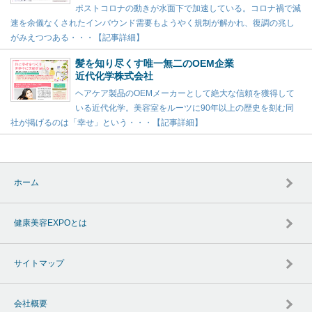
ポストコロナの動きが水面下で加速している。コロナ禍で減
速を余儀なくされたインバウンド需要もようやく規制が解かれ、復調の兆し
がみえつつある・・・【記事詳細】
髪を知り尽くす唯一無二のOEM企業
近代化学株式会社
ヘアケア製品のOEMメーカーとして絶大な信頼を獲得して
いる近代化学。美容室をルーツに90年以上の歴史を刻む同
社が掲げるのは「幸せ」という・・・【記事詳細】
ホーム
健康美容EXPOとは
サイトマップ
会社概要