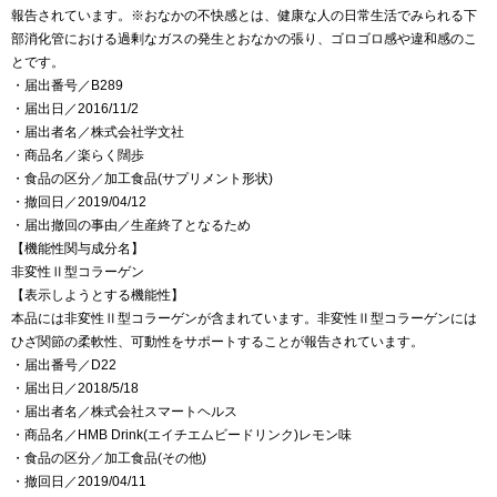
報告されています。※おなかの不快感とは、健康な人の日常生活でみられる下
部消化管における過剰なガスの発生とおなかの張り、ゴロゴロ感や違和感のこ
とです。
・届出番号／B289
・届出日／2016/11/2
・届出者名／株式会社学文社
・商品名／楽らく闊歩
・食品の区分／加工食品(サプリメント形状)
・撤回日／2019/04/12
・届出撤回の事由／生産終了となるため
【機能性関与成分名】
非変性Ⅱ型コラーゲン
【表示しようとする機能性】
本品には非変性Ⅱ型コラーゲンが含まれています。非変性Ⅱ型コラーゲンには
ひざ関節の柔軟性、可動性をサポートすることが報告されています。
・届出番号／D22
・届出日／2018/5/18
・届出者名／株式会社スマートヘルス
・商品名／HMB Drink(エイチエムビードリンク)レモン味
・食品の区分／加工食品(その他)
・撤回日／2019/04/11