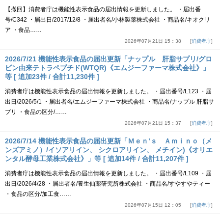
【撤回】消費者庁は機能性表示食品の届出情報を更新しました。 ・届出番
号/C342 ・届出日/2017/12/8 ・届出者名/小林製薬株式会社 ・商品名/キオクリ
ア ・食品……
2026年07月21日 15：38
消費者庁
2026/7/21 機能性表示食品の届出更新「ナップル 肝脂サプリ/グロ
ビン由来テトラペプチド(WTQR)《エムジーファーマ株式会社》」
等 [ 追加23件 / 合計11,230件 ]
消費者庁は機能性表示食品の届出情報を更新しました。 ・届出番号/L123 ・届
出日/2026/5/1 ・届出者名/エムジーファーマ株式会社 ・商品名/ナップル 肝脂サ
プリ ・食品の区分/……
2026年07月21日 15：37
消費者庁
2026/7/14 機能性表示食品の届出更新「Ｍｅｎ’ｓ Ａｍｉｎｏ（メ
ンズアミノ）/イソアリイン、 シクロアリイン、 メチイン)《オリエ
ンタル酵母工業株式会社》」等 [ 追加14件 / 合計11,207件 ]
消費者庁は機能性表示食品の届出情報を更新しました。 ・届出番号/L109 ・届
出日/2026/4/28 ・届出者名/養生仙薬研究所株式会社 ・商品名/すやすやティー
・食品の区分/加工食……
2026年07月15日 12：05
消費者庁