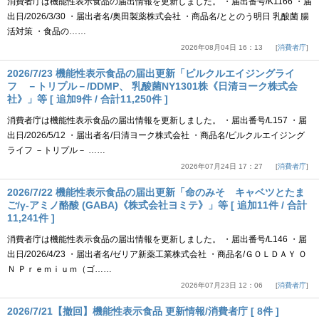
消費者庁は機能性表示食品の届出情報を更新しました。 ・届出番号/K1166 ・届
出日/2026/3/30 ・届出者名/奥田製薬株式会社 ・商品名/ととのう明日 乳酸菌 腸
活対策 ・食品の……
2026年08月04日 16：13
消費者庁
2026/7/23 機能性表示食品の届出更新「ピルクルエイジングライ
フ －トリプル－/DDMP、 乳酸菌NY1301株《日清ヨーク株式会
社》」等 [ 追加9件 / 合計11,250件 ]
消費者庁は機能性表示食品の届出情報を更新しました。 ・届出番号/L157 ・届
出日/2026/5/12 ・届出者名/日清ヨーク株式会社 ・商品名/ピルクルエイジング
ライフ －トリプル－ ……
2026年07月24日 17：27
消費者庁
2026/7/22 機能性表示食品の届出更新「命のみそ キャベツとたま
ご/γ-アミノ酪酸 (GABA)《株式会社ヨミテ》」等 [ 追加11件 / 合計
11,241件 ]
消費者庁は機能性表示食品の届出情報を更新しました。 ・届出番号/L146 ・届
出日/2026/4/23 ・届出者名/ゼリア新薬工業株式会社 ・商品名/ＧＯＬＤＡＹ Ｏ
Ｎ Ｐｒｅｍｉｕｍ（ゴ……
2026年07月23日 12：06
消費者庁
2026/7/21【撤回】機能性表示食品 更新情報/消費者庁 [ 8件 ]