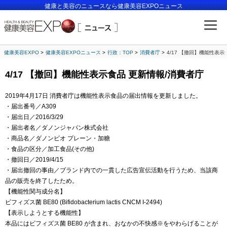
健康と美容のニュースなら健康美容EXPOニュース
健康美容EXPO
健康美容EXPOニュース
行政：TOP
消費者庁
4/17 【撤回】機能性表示
4/17 【撤回】機能性表示食品 更新情報/消費者庁
2019年4月17日 消費者庁は機能性表示食品の届出情報を更新しました。
・届出番号／A309
・届出日／2016/3/29
・届出者名／ダノンジャパン株式会社
・商品名／ダノンビオ プレーン・加糖
・食品の区分／加工食品(その他)
・撤回日／2019/4/15
・届出撤回の事由／ブランド内での一貫した広告宣伝活動を行うため、当該商
品の販売を終了したため。
【機能性関与成分名】
ビフィズス菌 BE80 (Bifidobacterium lactis CNCM I-2494)
【表示しようとする機能性】
本品にはビフィズス菌 BE80 が含まれ、おなかの不快感※をやわらげることが