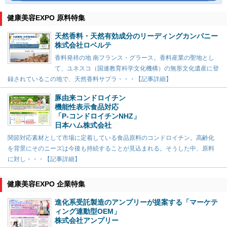
健康美容EXPO 原料特集
天然香料・天然有効成分のリーディングカンパニー
株式会社ロベルテ
香料発祥の地 南フランス・グラース。香料産業の聖地とし
て、ユネスコ（国連教育科学文化機構）の無形文化遺産に登
録されているこの地で、天然香料サプラ・・・【記事詳細】
豚由来コンドロイチン
機能性表示食品対応
「P-コンドロイチンNHZ」
日本ハム株式会社
関節対応素材として市場に定着している食品原料のコンドロイチン。高齢化
を背景にそのニーズは今後も持続することが見込まれる。そうした中、原料
に対し・・・【記事詳細】
健康美容EXPO 企業特集
進化系受託製造のアンプリーが提案する「マーケテ
ィング連動型OEM」
株式会社アンプリー