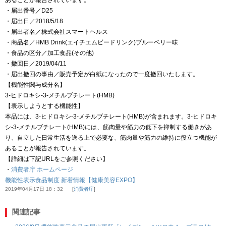
あることが報告されています。
・届出番号／D25
・届出日／2018/5/18
・届出者名／株式会社スマートヘルス
・商品名／HMB Drink(エイチエムビードリンク)ブルーベリー味
・食品の区分／加工食品(その他)
・撤回日／2019/04/11
・届出撤回の事由／販売予定が白紙になったので一度撤回いたします。
【機能性関与成分名】
3-ヒドロキシ-3-メチルブチレート(HMB)
【表示しようとする機能性】
本品には、3-ヒドロキシ-3-メチルブチレート(HMB)が含まれます。3-ヒドロキ
シ-3-メチルブチレート(HMB)には、筋肉量や筋力の低下を抑制する働きがあ
り、自立した日常生活を送る上で必要な、筋肉量や筋力の維持に役立つ機能が
あることが報告されています。
【詳細は下記URLをご参照ください】
・
消費者庁 ホームページ
機能性表示食品制度 新着情報【健康美容EXPO】
2019年04月17日 18：32
消費者庁
関連記事