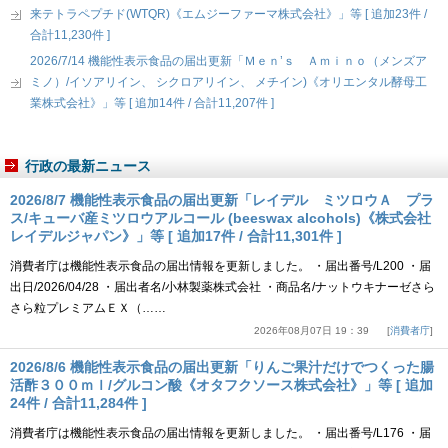
来テトラペプチド(WTQR)《エムジーファーマ株式会社》」等 [ 追加23件 /
合計11,230件 ]
2026/7/14 機能性表示食品の届出更新「Ｍｅｎ’ｓ Ａｍｉｎｏ（メンズア
ミノ）/イソアリイン、 シクロアリイン、 メチイン)《オリエンタル酵母工
業株式会社》」等 [ 追加14件 / 合計11,207件 ]
行政の最新ニュース
2026/8/7 機能性表示食品の届出更新「レイデル ミツロウＡ プラ
ス/キューバ産ミツロウアルコール (beeswax alcohols)《株式会社
レイデルジャパン》」等 [ 追加17件 / 合計11,301件 ]
消費者庁は機能性表示食品の届出情報を更新しました。 ・届出番号/L200 ・届
出日/2026/04/28 ・届出者名/小林製薬株式会社 ・商品名/ナットウキナーゼさら
さら粒プレミアムＥＸ（……
2026年08月07日 19：39
消費者庁
2026/8/6 機能性表示食品の届出更新「りんご果汁だけでつくった腸
活酢３００ｍｌ/グルコン酸《オタフクソース株式会社》」等 [ 追加
24件 / 合計11,284件 ]
消費者庁は機能性表示食品の届出情報を更新しました。 ・届出番号/L176 ・届