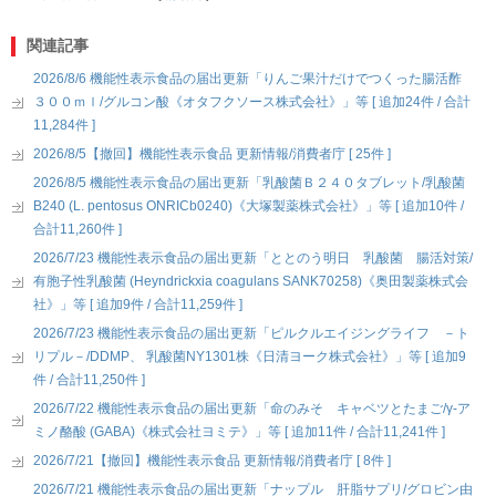
関連記事
2026/8/6 機能性表示食品の届出更新「りんご果汁だけでつくった腸活酢
３００ｍｌ/グルコン酸《オタフクソース株式会社》」等 [ 追加24件 / 合計
11,284件 ]
2026/8/5【撤回】機能性表示食品 更新情報/消費者庁 [ 25件 ]
2026/8/5 機能性表示食品の届出更新「乳酸菌Ｂ２４０タブレット/乳酸菌
B240 (L. pentosus ONRICb0240)《大塚製薬株式会社》」等 [ 追加10件 /
合計11,260件 ]
2026/7/23 機能性表示食品の届出更新「ととのう明日 乳酸菌 腸活対策/
有胞子性乳酸菌 (Heyndrickxia coagulans SANK70258)《奥田製薬株式会
社》」等 [ 追加9件 / 合計11,259件 ]
2026/7/23 機能性表示食品の届出更新「ピルクルエイジングライフ －ト
リプル－/DDMP、 乳酸菌NY1301株《日清ヨーク株式会社》」等 [ 追加9
件 / 合計11,250件 ]
2026/7/22 機能性表示食品の届出更新「命のみそ キャベツとたまご/γ-ア
ミノ酪酸 (GABA)《株式会社ヨミテ》」等 [ 追加11件 / 合計11,241件 ]
2026/7/21【撤回】機能性表示食品 更新情報/消費者庁 [ 8件 ]
2026/7/21 機能性表示食品の届出更新「ナップル 肝脂サプリ/グロビン由