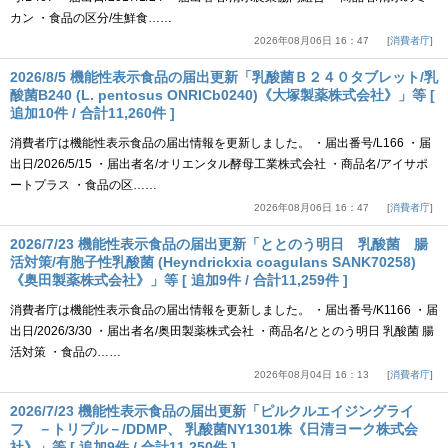
カン ・食品の区分/生鮮食……
2026年08月06日 16：47
消費者庁
2026/8/5 機能性表示食品の届出更新「乳酸菌Ｂ２４０タブレット/乳
酸菌B240 (L. pentosus ONRICb0240)《大塚製薬株式会社》」等 [
追加10件 / 合計11,260件 ]
消費者庁は機能性表示食品の届出情報を更新しました。 ・届出番号/L166 ・届
出日/2026/5/15 ・届出者名/オリエンタル酵母工業株式会社 ・商品名/アイサポ
ートプラス ・食品の区……
2026年08月06日 16：47
消費者庁
2026/7/23 機能性表示食品の届出更新「ととのう明日 乳酸菌 腸
活対策/有胞子性乳酸菌 (Heyndrickxia coagulans SANK70258)
《奥田製薬株式会社》」等 [ 追加9件 / 合計11,259件 ]
消費者庁は機能性表示食品の届出情報を更新しました。 ・届出番号/K1166 ・届
出日/2026/3/30 ・届出者名/奥田製薬株式会社 ・商品名/ととのう明日 乳酸菌 腸
活対策 ・食品の……
2026年08月04日 16：13
消費者庁
2026/7/23 機能性表示食品の届出更新「ピルクルエイジングライ
フ －トリプル－/DDMP、 乳酸菌NY1301株《日清ヨーク株式会
社》」等 [ 追加9件 / 合計11,250件 ]