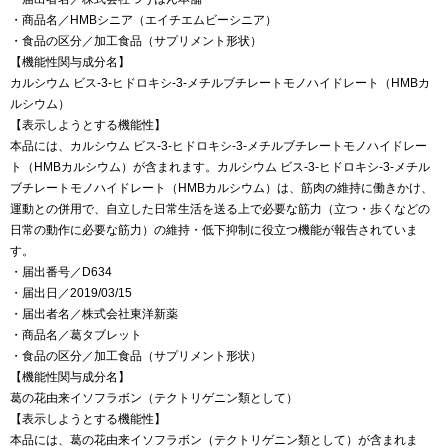
・商品名／HMBシニア（エイチエムビーシニア）
・食品の区分／加工食品（サプリメント形状）
【機能性関与成分名】
カルシウム ビス-3-ヒドロキシ-3-メチルブチレートモノハイドレート（HMBカ
ルシウム）
【表示しようとする機能性】
本品には、カルシウム ビス-3-ヒドロキシ-3-メチルブチレートモノハイドレー
ト（HMBカルシウム）が含まれます。カルシウム ビス-3-ヒドロキシ-3-メチル
ブチレートモノハイドレート（HMBカルシウム）は、筋肉の維持に働きかけ、
運動との併用で、自立した日常生活を送る上で必要な筋力（立つ・歩くなどの
日常の動作に必要な筋力）の維持・低下抑制に役立つ機能が報告されていま
す。
・届出番号／D634
・届出日／2019/03/15
・届出者名／株式会社東洋新薬
・商品名／葛タブレット
・食品の区分／加工食品（サプリメント形状）
【機能性関与成分名】
葛の花由来イソフラボン（テクトリゲニン類として）
【表示しようとする機能性】
本品には、葛の花由来イソフラボン（テクトリゲニン類として）が含まれま