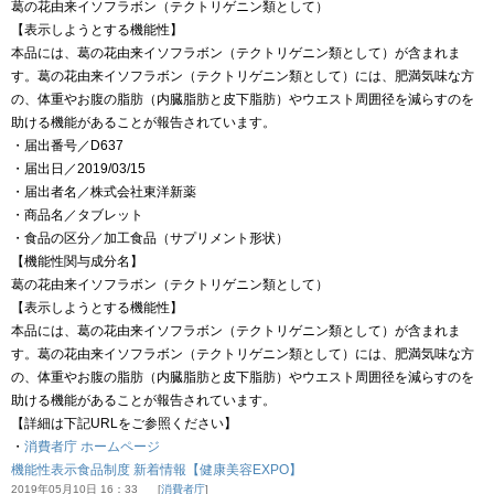
葛の花由来イソフラボン（テクトリゲニン類として）
【表示しようとする機能性】
本品には、葛の花由来イソフラボン（テクトリゲニン類として）が含まれま
す。葛の花由来イソフラボン（テクトリゲニン類として）には、肥満気味な方
の、体重やお腹の脂肪（内臓脂肪と皮下脂肪）やウエスト周囲径を減らすのを
助ける機能があることが報告されています。
・届出番号／D637
・届出日／2019/03/15
・届出者名／株式会社東洋新薬
・商品名／タブレット
・食品の区分／加工食品（サプリメント形状）
【機能性関与成分名】
葛の花由来イソフラボン（テクトリゲニン類として）
【表示しようとする機能性】
本品には、葛の花由来イソフラボン（テクトリゲニン類として）が含まれま
す。葛の花由来イソフラボン（テクトリゲニン類として）には、肥満気味な方
の、体重やお腹の脂肪（内臓脂肪と皮下脂肪）やウエスト周囲径を減らすのを
助ける機能があることが報告されています。
【詳細は下記URLをご参照ください】
・
消費者庁 ホームページ
機能性表示食品制度 新着情報【健康美容EXPO】
2019年05月10日 16：33
消費者庁