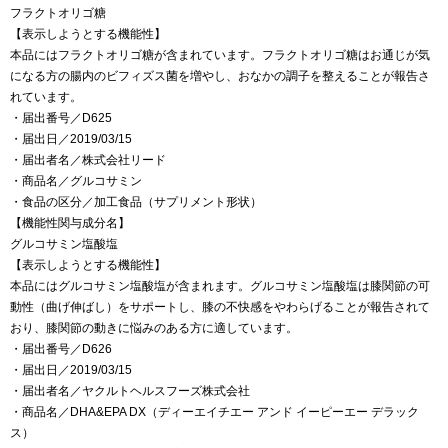
フラクトオリゴ糖
【表示しようとする機能性】
本品にはフラクトオリゴ糖が含まれています。フラクトオリゴ糖はお通じが気
になる方の腸内のビフィズス菌を増やし、おなかの調子を整えることが報告さ
れています。
・届出番号／D625
・届出日／2019/03/15
・届出者名／株式会社リード
・商品名／グルコサミン
・食品の区分／加工食品（サプリメント形状）
【機能性関与成分名】
グルコサミン塩酸塩
【表示しようとする機能性】
本品にはグルコサミン塩酸塩が含まれます。グルコサミン塩酸塩は膝関節の可
動性（曲げ伸ばし）をサポートし、膝の不快感をやわらげることが報告されて
おり、膝関節の動きに悩みのある方に適しています。
・届出番号／D626
・届出日／2019/03/15
・届出者名／ヤクルトヘルスフーズ株式会社
・商品名／DHA&EPA DX（ディーエイチエー アンド イーピーエー デラック
ス）