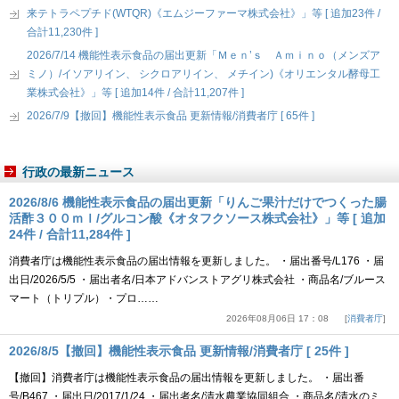
来テトラペプチド(WTQR)《エムジーファーマ株式会社》」等 [ 追加23件 /
合計11,230件 ]
2026/7/14 機能性表示食品の届出更新「Ｍｅｎ’ｓ Ａｍｉｎｏ（メンズア
ミノ）/イソアリイン、 シクロアリイン、 メチイン)《オリエンタル酵母工
業株式会社》」等 [ 追加14件 / 合計11,207件 ]
2026/7/9【撤回】機能性表示食品 更新情報/消費者庁 [ 65件 ]
行政の最新ニュース
2026/8/6 機能性表示食品の届出更新「りんご果汁だけでつくった腸
活酢３００ｍｌ/グルコン酸《オタフクソース株式会社》」等 [ 追加
24件 / 合計11,284件 ]
消費者庁は機能性表示食品の届出情報を更新しました。 ・届出番号/L176 ・届
出日/2026/5/5 ・届出者名/日本アドバンストアグリ株式会社 ・商品名/ブルース
マート（トリプル）・プロ……
2026年08月06日 17：08
消費者庁
2026/8/5【撤回】機能性表示食品 更新情報/消費者庁 [ 25件 ]
【撤回】消費者庁は機能性表示食品の届出情報を更新しました。 ・届出番
号/B467 ・届出日/2017/1/24 ・届出者名/清水農業協同組合 ・商品名/清水のミ