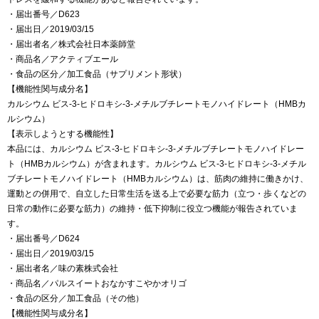
・届出番号／D623
・届出日／2019/03/15
・届出者名／株式会社日本薬師堂
・商品名／アクティブエール
・食品の区分／加工食品（サプリメント形状）
【機能性関与成分名】
カルシウム ビス-3-ヒドロキシ-3-メチルブチレートモノハイドレート（HMBカ
ルシウム）
【表示しようとする機能性】
本品には、カルシウム ビス-3-ヒドロキシ-3-メチルブチレートモノハイドレー
ト（HMBカルシウム）が含まれます。カルシウム ビス-3-ヒドロキシ-3-メチル
ブチレートモノハイドレート（HMBカルシウム）は、筋肉の維持に働きかけ、
運動との併用で、自立した日常生活を送る上で必要な筋力（立つ・歩くなどの
日常の動作に必要な筋力）の維持・低下抑制に役立つ機能が報告されていま
す。
・届出番号／D624
・届出日／2019/03/15
・届出者名／味の素株式会社
・商品名／パルスイートおなかすこやかオリゴ
・食品の区分／加工食品（その他）
【機能性関与成分名】