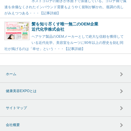
ポストコロナの動きが水面下で加速している。コロナ禍で減
速を余儀なくされたインバウンド需要もようやく規制が解かれ、復調の兆し
がみえつつある・・・【記事詳細】
髪を知り尽くす唯一無二のOEM企業
近代化学株式会社
ヘアケア製品のOEMメーカーとして絶大な信頼を獲得して
いる近代化学。美容室をルーツに90年以上の歴史を刻む同
社が掲げるのは「幸せ」という・・・【記事詳細】
ホーム
健康美容EXPOとは
サイトマップ
会社概要