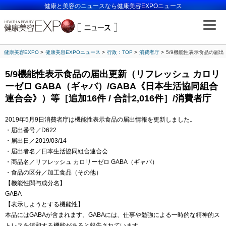
健康と美容のニュースなら健康美容EXPOニュース
健康美容EXPO
健康美容EXPOニュース
行政：TOP
消費者庁
5/9機能性表示食品の届出
5/9機能性表示食品の届出更新（リフレッシュ カロリ
ーゼロ GABA（ギャバ）/GABA《日本生活協同組合
連合会》）等［追加16件 / 合計2,016件］/消費者庁
2019年5月9日消費者庁は機能性表示食品の届出情報を更新しました。
・届出番号／D622
・届出日／2019/03/14
・届出者名／日本生活協同組合連合会
・商品名／リフレッシュ カロリーゼロ GABA（ギャバ）
・食品の区分／加工食品（その他）
【機能性関与成分名】
GABA
【表示しようとする機能性】
本品にはGABAが含まれます。GABAには、仕事や勉強による一時的な精神的ス
トレスを緩和する機能があると報告されています。