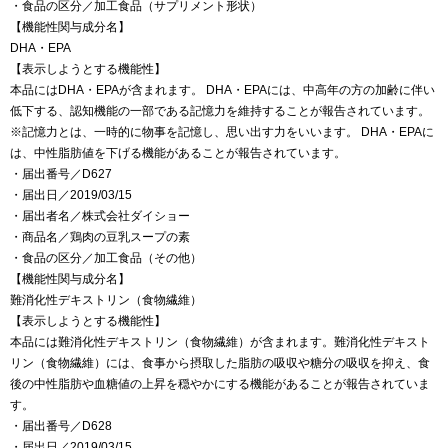
・食品の区分／加工食品（サプリメント形状）
【機能性関与成分名】
DHA・EPA
【表示しようとする機能性】
本品にはDHA・EPAが含まれます。 DHA・EPAには、中高年の方の加齢に伴い
低下する、認知機能の一部である記憶力を維持することが報告されています。
※記憶力とは、一時的に物事を記憶し、思い出す力をいいます。 DHA・EPAに
は、中性脂肪値を下げる機能があることが報告されています。
・届出番号／D627
・届出日／2019/03/15
・届出者名／株式会社ダイショー
・商品名／鶏肉の豆乳スープの素
・食品の区分／加工食品（その他）
【機能性関与成分名】
難消化性デキストリン（食物繊維）
【表示しようとする機能性】
本品には難消化性デキストリン（食物繊維）が含まれます。難消化性デキスト
リン（食物繊維）には、食事から摂取した脂肪の吸収や糖分の吸収を抑え、食
後の中性脂肪や血糖値の上昇を穏やかにする機能があることが報告されていま
す。
・届出番号／D628
・届出日／2019/03/15