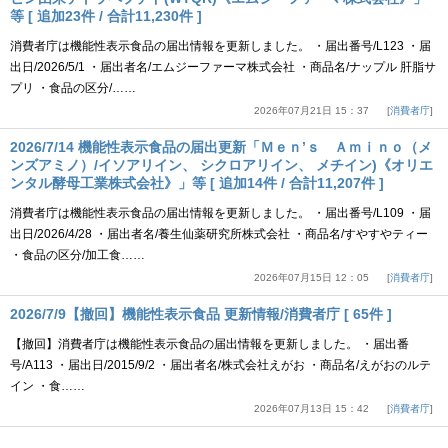
等 [ 追加23件 / 合計11,230件 ]
消費者庁は機能性表示食品の届出情報を更新しました。 ・届出番号/L123 ・届
出日/2026/5/1 ・届出者名/エムジーファーマ株式会社 ・商品名/ナップル 肝脂サ
プリ ・食品の区分/……
2026年07月21日 15：37
消費者庁
2026/7/14 機能性表示食品の届出更新「Ｍｅｎ’ｓ Ａｍｉｎｏ（メ
ンズアミノ）/イソアリイン、 シクロアリイン、 メチイン)《オリエ
ンタル酵母工業株式会社》」等 [ 追加14件 / 合計11,207件 ]
消費者庁は機能性表示食品の届出情報を更新しました。 ・届出番号/L109 ・届
出日/2026/4/28 ・届出者名/養生仙薬研究所株式会社 ・商品名/すやすやティー
・食品の区分/加工食……
2026年07月15日 12：05
消費者庁
2026/7/9【撤回】機能性表示食品 更新情報/消費者庁 [ 65件 ]
【撤回】消費者庁は機能性表示食品の届出情報を更新しました。 ・届出番
号/A113 ・届出日/2015/9/2 ・届出者名/株式会社えがお ・商品名/えがおのルテ
イン ・食……
2026年07月13日 15：42
消費者庁