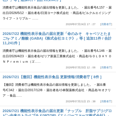
消費者庁は機能性表示食品の届出情報を更新しました。 ・届出番号/L157 ・届
出日/2026/5/12 ・届出者名/日清ヨーク株式会社 ・商品名/ピルクルエイジング
ライフ －トリプル－ ……
2026年07月24日 17：27
消費者庁
2026/7/22 機能性表示食品の届出更新「命のみそ キャベツとたま
ご/γ-アミノ酪酸 (GABA)《株式会社ヨミテ》」等 [ 追加11件 / 合計
11,241件 ]
消費者庁は機能性表示食品の届出情報を更新しました。 ・届出番号/L146 ・届
出日/2026/4/23 ・届出者名/ゼリア新薬工業株式会社 ・商品名/ＧＯＬＤＡＹ Ｏ
Ｎ Ｐｒｅｍｉｕｍ（ゴ……
2026年07月23日 12：06
消費者庁
2026/7/21【撤回】機能性表示食品 更新情報/消費者庁 [ 8件 ]
【撤回】消費者庁は機能性表示食品の届出情報を更新しました。 ・届出番
号/C342 ・届出日/2017/12/8 ・届出者名/小林製薬株式会社 ・商品名/キオクリ
ア ・食品……
2026年07月21日 15：38
消費者庁
2026/7/21 機能性表示食品の届出更新「ナップル 肝脂サプリ/グロ
ビン由来テトラペプチド(WTQR)《エムジーファーマ株式会社》」