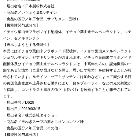
・届出者名／日本製粉株式会社
・商品名／いちょう葉&ルテイン
・食品の区分／加工食品（サプリメント形状）
【機能性関与成分名】
イチョウ葉由来フラボノイド配糖体、イチョウ葉由来テルペンラクトン、ルテ
イン、ゼアキサンチン
【表示しようとする機能性】
本品にはイチョウ葉由来フラボノイド配糖体、イチョウ葉由来テルペンラクト
ン及びルテイン、ゼアキサンチンが含まれます。イチョウ葉由来フラボノイド
配糖体及びイチョウ葉由来テルペンラクトンは、中高年の方の、認知機能の一
部である記憶力（言葉や図形などを覚え、思い出す能力）を維持することが報
告されています。ルテイン、ゼアキサンチンには加齢などによって減少する目
の黄斑色素密度を上昇させる働きにより、目をブルーライトなどの光の刺激か
ら保護し、コントラスト感度の低下（ぼやけ）を改善することが報告されてい
ます。
・届出番号／D629
・届出日／2019/03/15
・届出者名／株式会社ダイショー
・商品名／玉ねぎスープの素オニオンコンソメ味
・食品の区分／加工食品（その他）
【機能性関与成分名】