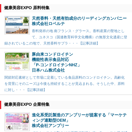
健康美容EXPO 原料特集
天然香料・天然有効成分のリーディングカンパニー
株式会社ロベルテ
香料発祥の地 南フランス・グラース。香料産業の聖地とし
て、ユネスコ（国連教育科学文化機構）の無形文化遺産に登
録されているこの地で、天然香料サプラ・・・【記事詳細】
豚由来コンドロイチン
機能性表示食品対応
「P-コンドロイチンNHZ」
日本ハム株式会社
関節対応素材として市場に定着している食品原料のコンドロイチン。高齢化
を背景にそのニーズは今後も持続することが見込まれる。そうした中、原料
に対し・・・【記事詳細】
健康美容EXPO 企業特集
進化系受託製造のアンプリーが提案する「マーケテ
ィング連動型OEM」
株式会社アンプリー