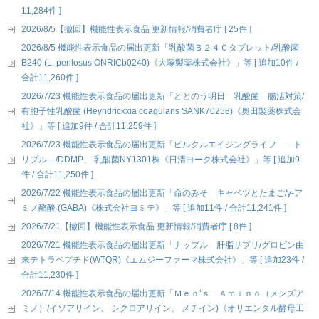
11,284件 ]
2026/8/5【撤回】機能性表示食品 更新情報/消費者庁 [ 25件 ]
2026/8/5 機能性表示食品の届出更新「乳酸菌Ｂ２４０タブレット/乳酸菌
B240 (L. pentosus ONRICb0240)《大塚製薬株式会社》」等 [ 追加10件 /
合計11,260件 ]
2026/7/23 機能性表示食品の届出更新「ととのう明日 乳酸菌 腸活対策/
有胞子性乳酸菌 (Heyndrickxia coagulans SANK70258)《奥田製薬株式会
社》」等 [ 追加9件 / 合計11,259件 ]
2026/7/23 機能性表示食品の届出更新「ピルクルエイジングライフ －ト
リプル－/DDMP、 乳酸菌NY1301株《日清ヨーク株式会社》」等 [ 追加9
件 / 合計11,250件 ]
2026/7/22 機能性表示食品の届出更新「命のみそ キャベツとたまご/γ-ア
ミノ酪酸 (GABA)《株式会社ヨミテ》」等 [ 追加11件 / 合計11,241件 ]
2026/7/21【撤回】機能性表示食品 更新情報/消費者庁 [ 8件 ]
2026/7/21 機能性表示食品の届出更新「ナップル 肝脂サプリ/グロビン由
来テトラペプチド(WTQR)《エムジーファーマ株式会社》」等 [ 追加23件 /
合計11,230件 ]
2026/7/14 機能性表示食品の届出更新「Ｍｅｎ’ｓ Ａｍｉｎｏ（メンズア
ミノ）/イソアリイン、 シクロアリイン、 メチイン)《オリエンタル酵母工