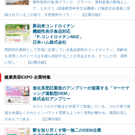
香料発祥の地 南フランス・グラース。香料産業の聖地とし
て、ユネスコ（国連教育科学文化機構）の無形文化遺産に登
録されているこの地で、天然香料サプラ・・・【記事詳細】
豚由来コンドロイチン
機能性表示食品対応
「P-コンドロイチンNHZ」
日本ハム株式会社
関節対応素材として市場に定着している食品原料のコンドロイチン。高齢化
を背景にそのニーズは今後も持続することが見込まれる。そうした中、原料
に対し・・・【記事詳細】
健康美容EXPO 企業特集
進化系受託製造のアンプリーが提案する「マーケテ
ィング連動型OEM」
株式会社アンプリー
ポストコロナの動きが水面下で加速している。コロナ禍で減
速を余儀なくされたインバウンド需要もようやく規制が解かれ、復調の兆し
がみえつつある・・・【記事詳細】
髪を知り尽くす唯一無二のOEM企業