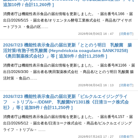
追加10件 / 合計11,260件 ]
消費者庁は機能性表示食品の届出情報を更新しました。 ・届出番号/L166 ・届
出日/2026/5/15 ・届出者名/オリエンタル酵母工業株式会社 ・商品名/アイサポ
ートプラス ・食品の区……
2026年08月06日 16：47
消費者庁
2026/7/23 機能性表示食品の届出更新「ととのう明日 乳酸菌 腸
活対策/有胞子性乳酸菌 (Heyndrickxia coagulans SANK70258)
《奥田製薬株式会社》」等 [ 追加9件 / 合計11,259件 ]
消費者庁は機能性表示食品の届出情報を更新しました。 ・届出番号/K1166 ・届
出日/2026/3/30 ・届出者名/奥田製薬株式会社 ・商品名/ととのう明日 乳酸菌 腸
活対策 ・食品の……
2026年08月04日 16：13
消費者庁
2026/7/23 機能性表示食品の届出更新「ピルクルエイジングライ
フ －トリプル－/DDMP、 乳酸菌NY1301株《日清ヨーク株式会
社》」等 [ 追加9件 / 合計11,250件 ]
消費者庁は機能性表示食品の届出情報を更新しました。 ・届出番号/L157 ・届
出日/2026/5/12 ・届出者名/日清ヨーク株式会社 ・商品名/ピルクルエイジング
ライフ －トリプル－ ……
2026年07月24日 17：27
消費者庁