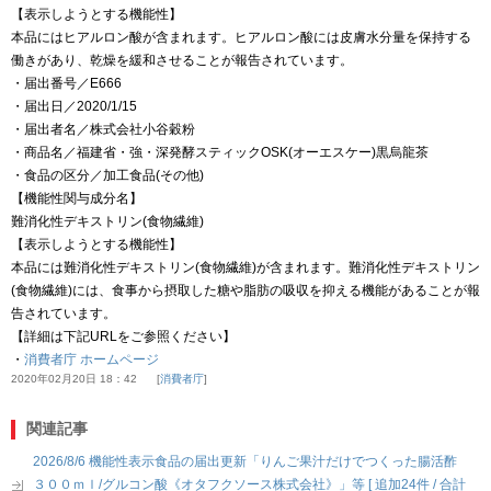
【表示しようとする機能性】
本品にはヒアルロン酸が含まれます。ヒアルロン酸には皮膚水分量を保持する
働きがあり、乾燥を緩和させることが報告されています。
・届出番号／E666
・届出日／2020/1/15
・届出者名／株式会社小谷穀粉
・商品名／福建省・強・深発酵スティックOSK(オーエスケー)黒烏龍茶
・食品の区分／加工食品(その他)
【機能性関与成分名】
難消化性デキストリン(食物繊維)
【表示しようとする機能性】
本品には難消化性デキストリン(食物繊維)が含まれます。難消化性デキストリン
(食物繊維)には、食事から摂取した糖や脂肪の吸収を抑える機能があることが報
告されています。
【詳細は下記URLをご参照ください】
・
消費者庁 ホームページ
2020年02月20日 18：42
消費者庁
関連記事
2026/8/6 機能性表示食品の届出更新「りんご果汁だけでつくった腸活酢
３００ｍｌ/グルコン酸《オタフクソース株式会社》」等 [ 追加24件 / 合計