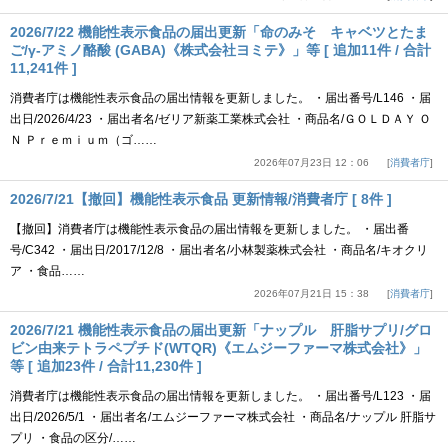
2026/7/22 機能性表示食品の届出更新「命のみそ キャベツとたま
ご/γ-アミノ酪酸 (GABA)《株式会社ヨミテ》」等 [ 追加11件 / 合計
11,241件 ]
消費者庁は機能性表示食品の届出情報を更新しました。 ・届出番号/L146 ・届
出日/2026/4/23 ・届出者名/ゼリア新薬工業株式会社 ・商品名/ＧＯＬＤＡＹ Ｏ
Ｎ Ｐｒｅｍｉｕｍ（ゴ……
2026年07月23日 12：06
消費者庁
2026/7/21【撤回】機能性表示食品 更新情報/消費者庁 [ 8件 ]
【撤回】消費者庁は機能性表示食品の届出情報を更新しました。 ・届出番
号/C342 ・届出日/2017/12/8 ・届出者名/小林製薬株式会社 ・商品名/キオクリ
ア ・食品……
2026年07月21日 15：38
消費者庁
2026/7/21 機能性表示食品の届出更新「ナップル 肝脂サプリ/グロ
ビン由来テトラペプチド(WTQR)《エムジーファーマ株式会社》」
等 [ 追加23件 / 合計11,230件 ]
消費者庁は機能性表示食品の届出情報を更新しました。 ・届出番号/L123 ・届
出日/2026/5/1 ・届出者名/エムジーファーマ株式会社 ・商品名/ナップル 肝脂サ
プリ ・食品の区分/……