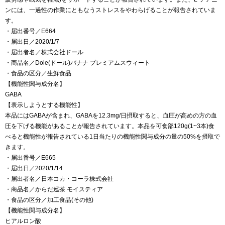
ンには、一過性の作業にともなうストレスをやわらげることが報告されていま
す。
・届出番号／E664
・届出日／2020/1/7
・届出者名／株式会社ドール
・商品名／Dole(ドール)バナナ プレミアムスウィート
・食品の区分／生鮮食品
【機能性関与成分名】
GABA
【表示しようとする機能性】
本品にはGABAが含まれ、GABAを12.3mg/日摂取すると、血圧が高めの方の血
圧を下げる機能があることが報告されています。本品を可食部120g(1~3本)食
べると機能性が報告されている1日当たりの機能性関与成分の量の50%を摂取で
きます。
・届出番号／E665
・届出日／2020/1/14
・届出者名／日本コカ・コーラ株式会社
・商品名／からだ巡茶 モイスティア
・食品の区分／加工食品(その他)
【機能性関与成分名】
ヒアルロン酸