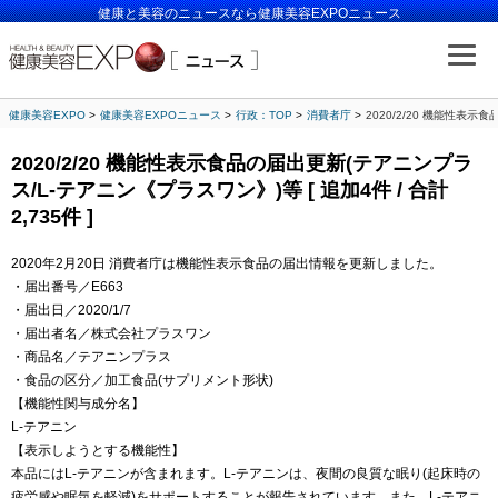
健康と美容のニュースなら健康美容EXPOニュース
健康美容EXPO
健康美容EXPOニュース
行政：TOP
消費者庁
2020/2/20 機能性表示
2020/2/20 機能性表示食品の届出更新(テアニンプラ
ス/L-テアニン《プラスワン》)等 [ 追加4件 / 合計
2,735件 ]
2020年2月20日 消費者庁は機能性表示食品の届出情報を更新しました。
・届出番号／E663
・届出日／2020/1/7
・届出者名／株式会社プラスワン
・商品名／テアニンプラス
・食品の区分／加工食品(サプリメント形状)
【機能性関与成分名】
L-テアニン
【表示しようとする機能性】
本品にはL-テアニンが含まれます。L-テアニンは、夜間の良質な眠り(起床時の
疲労感や眠気を軽減)をサポートすることが報告されています。また、L-テアニ