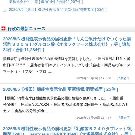
業株式会社》」等 [ 追加14件 / 合計11,207件 ]
2026/7/9【撤回】機能性表示食品 更新情報/消費者庁 [ 65件 ]
行政の最新ニュース
2026/8/6 機能性表示食品の届出更新「りんご果汁だけでつくった腸
活酢３００ｍｌ/グルコン酸《オタフクソース株式会社》」等 [ 追加
24件 / 合計11,284件 ]
消費者庁は機能性表示食品の届出情報を更新しました。 ・届出番号/L176 ・届
出日/2026/5/5 ・届出者名/日本アドバンストアグリ株式会社 ・商品名/ブルース
マート（トリプル）・プロ……
2026年08月06日 17：08
消費者庁
2026/8/5【撤回】機能性表示食品 更新情報/消費者庁 [ 25件 ]
【撤回】消費者庁は機能性表示食品の届出情報を更新しました。 ・届出番
号/B467 ・届出日/2017/1/24 ・届出者名/清水農業協同組合 ・商品名/清水のミ
カン ・食品の区分/生鮮食……
2026年08月06日 16：47
消費者庁
2026/8/5 機能性表示食品の届出更新「乳酸菌Ｂ２４０タブレット/乳
酸菌B240 (L. pentosus ONRICb0240)《大塚製薬株式会社》」等 [