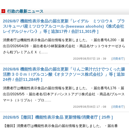
行政の最新ニュース
2026/8/7 機能性表示食品の届出更新「レイデル ミツロウＡ プラ
ス/キューバ産ミツロウアルコール (beeswax alcohols)《株式会社
レイデルジャパン》」等 [ 追加17件 / 合計11,301件 ]
消費者庁は機能性表示食品の届出情報を更新しました。 ・届出番号/L200 ・届
出日/2026/04/28 ・届出者名/小林製薬株式会社 ・商品名/ナットウキナーゼさら
さら粒プレミアムＥＸ（……
2026年08月07日 19：39
消費者庁
2026/8/6 機能性表示食品の届出更新「りんご果汁だけでつくった腸
活酢３００ｍｌ/グルコン酸《オタフクソース株式会社》」等 [ 追加
24件 / 合計11,284件 ]
消費者庁は機能性表示食品の届出情報を更新しました。 ・届出番号/L176 ・届
出日/2026/5/5 ・届出者名/日本アドバンストアグリ株式会社 ・商品名/ブルース
マート（トリプル）・プロ……
2026年08月06日 17：08
消費者庁
2026/8/5【撤回】機能性表示食品 更新情報/消費者庁 [ 25件 ]
【撤回】消費者庁は機能性表示食品の届出情報を更新しました。 ・届出番