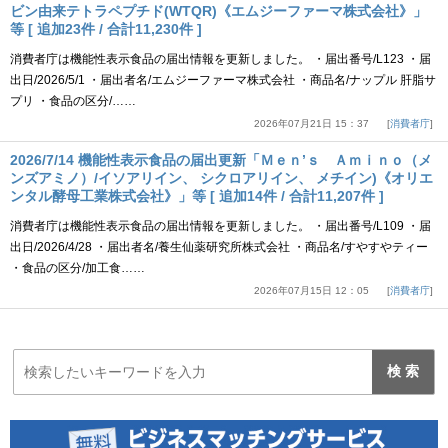
ビン由来テトラペプチド(WTQR)《エムジーファーマ株式会社》」
等 [ 追加23件 / 合計11,230件 ]
消費者庁は機能性表示食品の届出情報を更新しました。 ・届出番号/L123 ・届
出日/2026/5/1 ・届出者名/エムジーファーマ株式会社 ・商品名/ナップル 肝脂サ
プリ ・食品の区分/……
2026年07月21日 15：37
消費者庁
2026/7/14 機能性表示食品の届出更新「Ｍｅｎ’ｓ Ａｍｉｎｏ（メ
ンズアミノ）/イソアリイン、 シクロアリイン、 メチイン)《オリエ
ンタル酵母工業株式会社》」等 [ 追加14件 / 合計11,207件 ]
消費者庁は機能性表示食品の届出情報を更新しました。 ・届出番号/L109 ・届
出日/2026/4/28 ・届出者名/養生仙薬研究所株式会社 ・商品名/すやすやティー
・食品の区分/加工食……
2026年07月15日 12：05
消費者庁