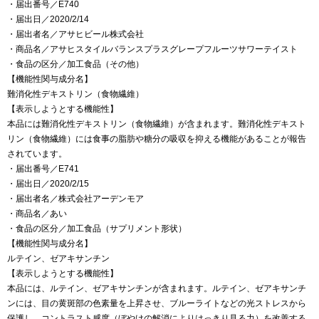
・届出番号／E740
・届出日／2020/2/14
・届出者名／アサヒビール株式会社
・商品名／アサヒスタイルバランスプラスグレープフルーツサワーテイスト
・食品の区分／加工食品（その他）
【機能性関与成分名】
難消化性デキストリン（食物繊維）
【表示しようとする機能性】
本品には難消化性デキストリン（食物繊維）が含まれます。難消化性デキスト
リン（食物繊維）には食事の脂肪や糖分の吸収を抑える機能があることが報告
されています。
・届出番号／E741
・届出日／2020/2/15
・届出者名／株式会社アーデンモア
・商品名／あい
・食品の区分／加工食品（サプリメント形状）
【機能性関与成分名】
ルテイン、ゼアキサンチン
【表示しようとする機能性】
本品には、ルテイン、ゼアキサンチンが含まれます。ルテイン、ゼアキサンチ
ンには、目の黄斑部の色素量を上昇させ、ブルーライトなどの光ストレスから
保護し、コントラスト感度（ぼやけの解消によりはっきり見る力）を改善する