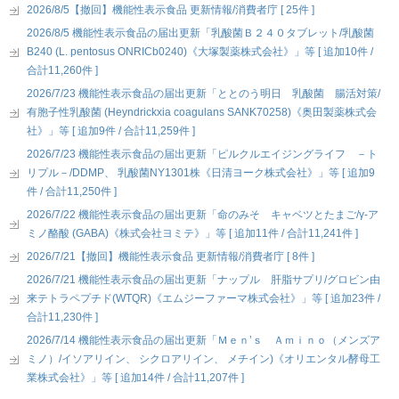
2026/8/5【撤回】機能性表示食品 更新情報/消費者庁 [ 25件 ]
2026/8/5 機能性表示食品の届出更新「乳酸菌Ｂ２４０タブレット/乳酸菌
B240 (L. pentosus ONRICb0240)《大塚製薬株式会社》」等 [ 追加10件 /
合計11,260件 ]
2026/7/23 機能性表示食品の届出更新「ととのう明日 乳酸菌 腸活対策/
有胞子性乳酸菌 (Heyndrickxia coagulans SANK70258)《奥田製薬株式会
社》」等 [ 追加9件 / 合計11,259件 ]
2026/7/23 機能性表示食品の届出更新「ピルクルエイジングライフ －ト
リプル－/DDMP、 乳酸菌NY1301株《日清ヨーク株式会社》」等 [ 追加9
件 / 合計11,250件 ]
2026/7/22 機能性表示食品の届出更新「命のみそ キャベツとたまご/γ-ア
ミノ酪酸 (GABA)《株式会社ヨミテ》」等 [ 追加11件 / 合計11,241件 ]
2026/7/21【撤回】機能性表示食品 更新情報/消費者庁 [ 8件 ]
2026/7/21 機能性表示食品の届出更新「ナップル 肝脂サプリ/グロビン由
来テトラペプチド(WTQR)《エムジーファーマ株式会社》」等 [ 追加23件 /
合計11,230件 ]
2026/7/14 機能性表示食品の届出更新「Ｍｅｎ’ｓ Ａｍｉｎｏ（メンズア
ミノ）/イソアリイン、 シクロアリイン、 メチイン)《オリエンタル酵母工
業株式会社》」等 [ 追加14件 / 合計11,207件 ]