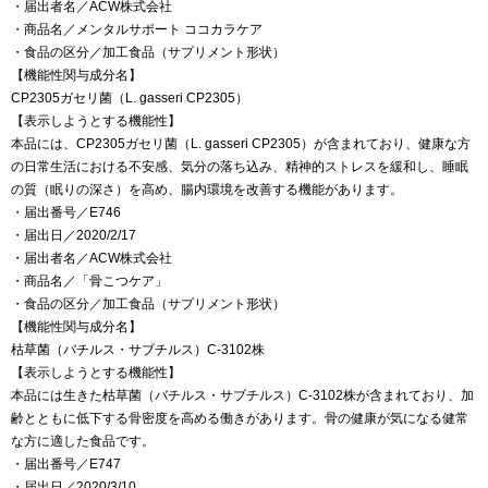
・届出者名／ACW株式会社
・商品名／メンタルサポート ココカラケア
・食品の区分／加工食品（サプリメント形状）
【機能性関与成分名】
CP2305ガセリ菌（L. gasseri CP2305）
【表示しようとする機能性】
本品には、CP2305ガセリ菌（L. gasseri CP2305）が含まれており、健康な方
の日常生活における不安感、気分の落ち込み、精神的ストレスを緩和し、睡眠
の質（眠りの深さ）を高め、腸内環境を改善する機能があります。
・届出番号／E746
・届出日／2020/2/17
・届出者名／ACW株式会社
・商品名／「骨こつケア」
・食品の区分／加工食品（サプリメント形状）
【機能性関与成分名】
枯草菌（バチルス・サブチルス）C-3102株
【表示しようとする機能性】
本品には生きた枯草菌（バチルス・サブチルス）C-3102株が含まれており、加
齢とともに低下する骨密度を高める働きがあります。骨の健康が気になる健常
な方に適した食品です。
・届出番号／E747
・届出日／2020/3/10