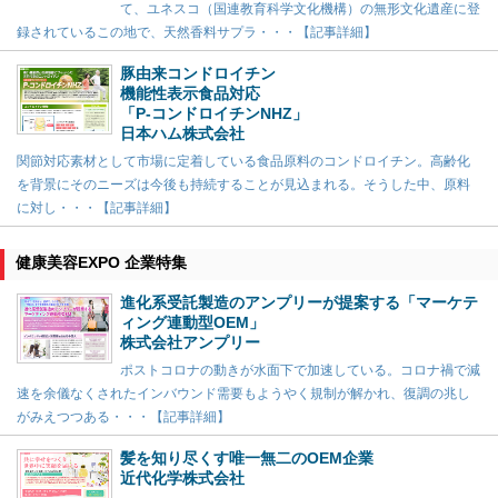
て、ユネスコ（国連教育科学文化機構）の無形文化遺産に登
録されているこの地で、天然香料サプラ・・・【記事詳細】
豚由来コンドロイチン
機能性表示食品対応
「P-コンドロイチンNHZ」
日本ハム株式会社
関節対応素材として市場に定着している食品原料のコンドロイチン。高齢化
を背景にそのニーズは今後も持続することが見込まれる。そうした中、原料
に対し・・・【記事詳細】
健康美容EXPO 企業特集
進化系受託製造のアンプリーが提案する「マーケテ
ィング連動型OEM」
株式会社アンプリー
ポストコロナの動きが水面下で加速している。コロナ禍で減
速を余儀なくされたインバウンド需要もようやく規制が解かれ、復調の兆し
がみえつつある・・・【記事詳細】
髪を知り尽くす唯一無二のOEM企業
近代化学株式会社