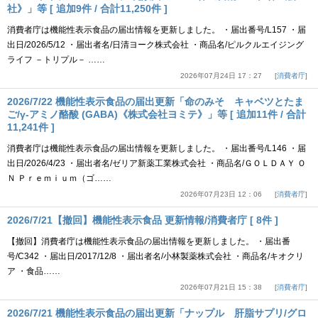
社》」等 [ 追加9件 / 合計11,250件 ]
消費者庁は機能性表示食品の届出情報を更新しました。 ・届出番号/L157 ・届
出日/2026/5/12 ・届出者名/日清ヨーク株式会社 ・商品名/ピルクルエイジング
ライフ －トリプル－ ……
2026年07月24日 17：27
消費者庁
2026/7/22 機能性表示食品の届出更新「命のみそ キャベツとたま
ご/γ-アミノ酪酸 (GABA)《株式会社ヨミテ》」等 [ 追加11件 / 合計
11,241件 ]
消費者庁は機能性表示食品の届出情報を更新しました。 ・届出番号/L146 ・届
出日/2026/4/23 ・届出者名/ゼリア新薬工業株式会社 ・商品名/ＧＯＬＤＡＹ Ｏ
Ｎ Ｐｒｅｍｉｕｍ（ゴ……
2026年07月23日 12：06
消費者庁
2026/7/21【撤回】機能性表示食品 更新情報/消費者庁 [ 8件 ]
【撤回】消費者庁は機能性表示食品の届出情報を更新しました。 ・届出番
号/C342 ・届出日/2017/12/8 ・届出者名/小林製薬株式会社 ・商品名/キオクリ
ア ・食品……
2026年07月21日 15：38
消費者庁
2026/7/21 機能性表示食品の届出更新「ナップル 肝脂サプリ/グロ