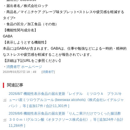
・届出者名／株式会社ロッテ
・商品名／マイニチケア グレープ味タブレット<ストレスや疲労感を軽減する
タイプ>
・食品の区分／加工食品（その他）
【機能性関与成分名】
GABA
【表示しようとする機能性】
本品にはGABAが含まれます。GABAは、仕事や勉強などによる一時的・精神的
なストレスや疲労感を軽減することが報告されています。
【詳細は下記URLをご参照ください】
・
消費者庁 ホームページ
2020年03月27日 18：49
消費者庁
関連記事
2026/8/7 機能性表示食品の届出更新「レイデル ミツロウＡ プラス/キ
ューバ産ミツロウアルコール (beeswax alcohols)《株式会社レイデルジャ
パン》」等 [ 追加17件 / 合計11,301件 ]
2026/8/6 機能性表示食品の届出更新「りんご果汁だけでつくった腸活酢
３００ｍｌ/グルコン酸《オタフクソース株式会社》」等 [ 追加24件 / 合計
11,284件 ]