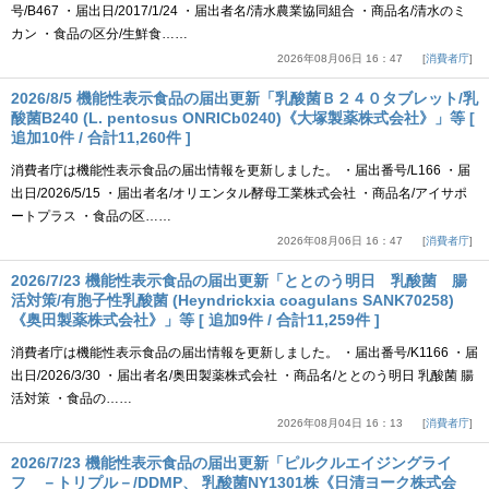
号/B467 ・届出日/2017/1/24 ・届出者名/清水農業協同組合 ・商品名/清水のミ
カン ・食品の区分/生鮮食……
2026年08月06日 16：47
消費者庁
2026/8/5 機能性表示食品の届出更新「乳酸菌Ｂ２４０タブレット/乳
酸菌B240 (L. pentosus ONRICb0240)《大塚製薬株式会社》」等 [
追加10件 / 合計11,260件 ]
消費者庁は機能性表示食品の届出情報を更新しました。 ・届出番号/L166 ・届
出日/2026/5/15 ・届出者名/オリエンタル酵母工業株式会社 ・商品名/アイサポ
ートプラス ・食品の区……
2026年08月06日 16：47
消費者庁
2026/7/23 機能性表示食品の届出更新「ととのう明日 乳酸菌 腸
活対策/有胞子性乳酸菌 (Heyndrickxia coagulans SANK70258)
《奥田製薬株式会社》」等 [ 追加9件 / 合計11,259件 ]
消費者庁は機能性表示食品の届出情報を更新しました。 ・届出番号/K1166 ・届
出日/2026/3/30 ・届出者名/奥田製薬株式会社 ・商品名/ととのう明日 乳酸菌 腸
活対策 ・食品の……
2026年08月04日 16：13
消費者庁
2026/7/23 機能性表示食品の届出更新「ピルクルエイジングライ
フ －トリプル－/DDMP、 乳酸菌NY1301株《日清ヨーク株式会