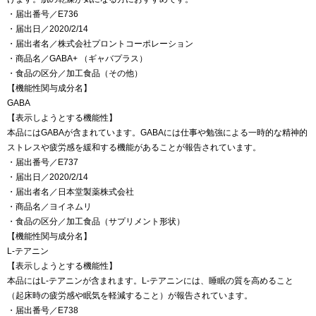
・届出番号／E736
・届出日／2020/2/14
・届出者名／株式会社プロントコーポレーション
・商品名／GABA+ （ギャバプラス）
・食品の区分／加工食品（その他）
【機能性関与成分名】
GABA
【表示しようとする機能性】
本品にはGABAが含まれています。GABAには仕事や勉強による一時的な精神的
ストレスや疲労感を緩和する機能があることが報告されています。
・届出番号／E737
・届出日／2020/2/14
・届出者名／日本堂製薬株式会社
・商品名／ヨイネムリ
・食品の区分／加工食品（サプリメント形状）
【機能性関与成分名】
L-テアニン
【表示しようとする機能性】
本品にはL-テアニンが含まれます。L-テアニンには、睡眠の質を高めること
（起床時の疲労感や眠気を軽減すること）が報告されています。
・届出番号／E738