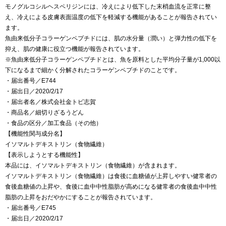
モノグルコシルヘスペリジンには、冷えにより低下した末梢血流を正常に整
え、冷えによる皮膚表面温度の低下を軽減する機能があることが報告されてい
ます。
魚由来低分子コラーゲンペプチドには、肌の水分量（潤い）と弾力性の低下を
抑え、肌の健康に役立つ機能が報告されています。
※魚由来低分子コラーゲンペプチドとは、魚を原料とした平均分子量が1,000以
下になるまで細かく分解されたコラーゲンペプチドのことです。
・届出番号／E744
・届出日／2020/2/17
・届出者名／株式会社金トビ志賀
・商品名／細切りざるうどん
・食品の区分／加工食品（その他）
【機能性関与成分名】
イソマルトデキストリン（食物繊維）
【表示しようとする機能性】
本品には、イソマルトデキストリン（食物繊維）が含まれます。
イソマルトデキストリン（食物繊維）は食後に血糖値が上昇しやすい健常者の
食後血糖値の上昇や、食後に血中中性脂肪が高めになる健常者の食後血中中性
脂肪の上昇をおだやかにすることが報告されています。
・届出番号／E745
・届出日／2020/2/17