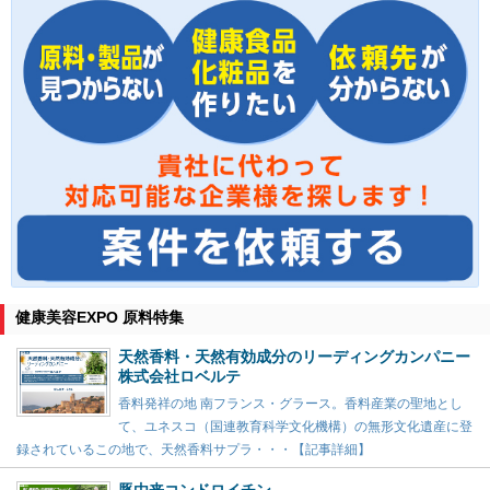
健康美容EXPO 原料特集
天然香料・天然有効成分のリーディングカンパニー
株式会社ロベルテ
香料発祥の地 南フランス・グラース。香料産業の聖地とし
て、ユネスコ（国連教育科学文化機構）の無形文化遺産に登
録されているこの地で、天然香料サプラ・・・【記事詳細】
豚由来コンドロイチン