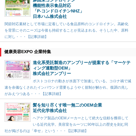
機能性表示食品対応
「P-コンドロイチンNHZ」
日本ハム株式会社
関節対応素材として市場に定着している食品原料のコンドロイチン。高齢化
を背景にそのニーズは今後も持続することが見込まれる。そうした中、原料
に対し・・・【記事詳細】
健康美容EXPO 企業特集
進化系受託製造のアンプリーが提案する「マーケテ
ィング連動型OEM」
株式会社アンプリー
ポストコロナの動きが水面下で加速している。コロナ禍で減
速を余儀なくされたインバウンド需要もようやく規制が解かれ、復調の兆し
がみえつつある・・・【記事詳細】
髪を知り尽くす唯一無二のOEM企業
近代化学株式会社
ヘアケア製品のOEMメーカーとして絶大な信頼を獲得して
いる近代化学。美容室をルーツに90年以上の歴史を刻む同
社が掲げるのは「幸せ」という・・・【記事詳細】