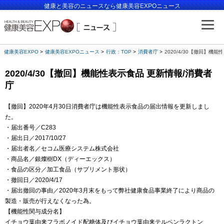
健康と美容のニュースなら健康美容EXPOニュース
健康美容EXPO
健康美容EXPOニュース
行政：TOP
消費者庁
2020/4/30【撤回】機
2020/4/30【撤回】機能性表示食品 更新情報/消費者
庁
【撤回】2020年4月30日消費者庁は機能性表示食品の届出情報を更新しまし
た。
・届出番号／C283
・届出日／2017/10/27
・届出者名／セコム医療システム株式会社
・商品名／銀燦樹DX（ディーエックス）
・食品の区分／加工食品（サプリメント形状）
・撤回日／2020/4/17
・届出撤回の事由／2020年3月末をもって弊社健康食品事業終了により商品の
製造・販売が行えなくなった為。
【機能性関与成分名】
イチョウ葉由来フラボノイド配糖体及びイチョウ葉由来テルペンラクトン