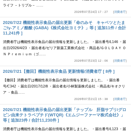
ライフ －トリプル－ ……
2026年07月24日 17：27
消費者庁
2026/7/22 機能性表示食品の届出更新「命のみそ キャベツとたま
ご/γ-アミノ酪酸 (GABA)《株式会社ヨミテ》」等 [ 追加11件 / 合計
11,241件 ]
消費者庁は機能性表示食品の届出情報を更新しました。 ・届出番号/L146 ・届
出日/2026/4/23 ・届出者名/ゼリア新薬工業株式会社 ・商品名/ＧＯＬＤＡＹ Ｏ
Ｎ Ｐｒｅｍｉｕｍ（ゴ……
2026年07月23日 12：06
消費者庁
2026/7/21【撤回】機能性表示食品 更新情報/消費者庁 [ 8件 ]
【撤回】消費者庁は機能性表示食品の届出情報を更新しました。 ・届出番
号/C342 ・届出日/2017/12/8 ・届出者名/小林製薬株式会社 ・商品名/キオクリ
ア ・食品……
2026年07月21日 15：38
消費者庁
2026/7/21 機能性表示食品の届出更新「ナップル 肝脂サプリ/グロ
ビン由来テトラペプチド(WTQR)《エムジーファーマ株式会社》」
等 [ 追加23件 / 合計11,230件 ]
消費者庁は機能性表示食品の届出情報を更新しました。 ・届出番号/L123 ・届