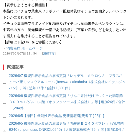
【表示しようとする機能性】
本品にはイチョウ葉由来フラボノイド配糖体及びイチョウ葉由来テルペンラク
トンが含まれます。
イチョウ葉由来フラボノイド配糖体及びイチョウ葉由来テルペンラクトンは、
中高年の方の、認知機能の一部である記憶力（言葉や図形などを覚え、思い出
す能力）を維持することが報告されています。
【詳細は下記URLをご参照ください】
・
消費者庁 ホームページ
2020年05月07日 12：54
消費者庁
関連記事
2026/8/7 機能性表示食品の届出更新「レイデル ミツロウＡ プラス/キ
ューバ産ミツロウアルコール (beeswax alcohols)《株式会社レイデルジャ
パン》」等 [ 追加17件 / 合計11,301件 ]
2026/8/6 機能性表示食品の届出更新「りんご果汁だけでつくった腸活酢
３００ｍｌ/グルコン酸《オタフクソース株式会社》」等 [ 追加24件 / 合計
11,284件 ]
2026/8/5【撤回】機能性表示食品 更新情報/消費者庁 [ 25件 ]
2026/8/5 機能性表示食品の届出更新「乳酸菌Ｂ２４０タブレット/乳酸菌
B240 (L. pentosus ONRICb0240)《大塚製薬株式会社》」等 [ 追加10件 /