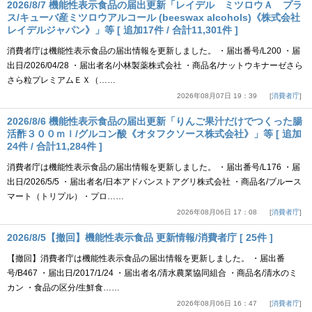
2026/8/7 機能性表示食品の届出更新「レイデル ミツロウＡ プラ
ス/キューバ産ミツロウアルコール (beeswax alcohols)《株式会社
レイデルジャパン》」等 [ 追加17件 / 合計11,301件 ]
消費者庁は機能性表示食品の届出情報を更新しました。 ・届出番号/L200 ・届
出日/2026/04/28 ・届出者名/小林製薬株式会社 ・商品名/ナットウキナーゼさら
さら粒プレミアムＥＸ（……
2026年08月07日 19：39
消費者庁
2026/8/6 機能性表示食品の届出更新「りんご果汁だけでつくった腸
活酢３００ｍｌ/グルコン酸《オタフクソース株式会社》」等 [ 追加
24件 / 合計11,284件 ]
消費者庁は機能性表示食品の届出情報を更新しました。 ・届出番号/L176 ・届
出日/2026/5/5 ・届出者名/日本アドバンストアグリ株式会社 ・商品名/ブルース
マート（トリプル）・プロ……
2026年08月06日 17：08
消費者庁
2026/8/5【撤回】機能性表示食品 更新情報/消費者庁 [ 25件 ]
【撤回】消費者庁は機能性表示食品の届出情報を更新しました。 ・届出番
号/B467 ・届出日/2017/1/24 ・届出者名/清水農業協同組合 ・商品名/清水のミ
カン ・食品の区分/生鮮食……
2026年08月06日 16：47
消費者庁