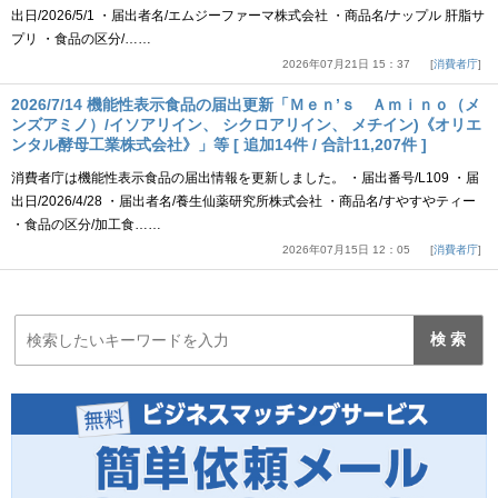
出日/2026/5/1 ・届出者名/エムジーファーマ株式会社 ・商品名/ナップル 肝脂サ
プリ ・食品の区分/……
2026年07月21日 15：37
消費者庁
2026/7/14 機能性表示食品の届出更新「Ｍｅｎ’ｓ Ａｍｉｎｏ（メ
ンズアミノ）/イソアリイン、 シクロアリイン、 メチイン)《オリエ
ンタル酵母工業株式会社》」等 [ 追加14件 / 合計11,207件 ]
消費者庁は機能性表示食品の届出情報を更新しました。 ・届出番号/L109 ・届
出日/2026/4/28 ・届出者名/養生仙薬研究所株式会社 ・商品名/すやすやティー
・食品の区分/加工食……
2026年07月15日 12：05
消費者庁