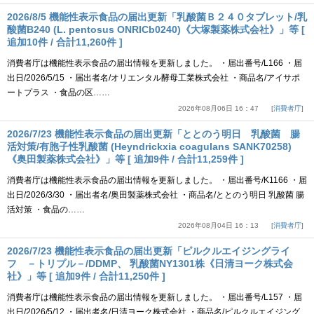
2026/8/5 機能性表示食品の届出更新「乳酸菌Ｂ２４０タブレット/乳
酸菌B240 (L. pentosus ONRICb0240)《大塚製薬株式会社》」等 [
追加10件 / 合計11,260件 ]
消費者庁は機能性表示食品の届出情報を更新しました。 ・届出番号/L166 ・届
出日/2026/5/15 ・届出者名/オリエンタル酵母工業株式会社 ・商品名/アイサポ
ートプラス ・食品の区……
2026年08月06日 16：47
消費者庁
2026/7/23 機能性表示食品の届出更新「ととのう明日 乳酸菌 腸
活対策/有胞子性乳酸菌 (Heyndrickxia coagulans SANK70258)
《奥田製薬株式会社》」等 [ 追加9件 / 合計11,259件 ]
消費者庁は機能性表示食品の届出情報を更新しました。 ・届出番号/K1166 ・届
出日/2026/3/30 ・届出者名/奥田製薬株式会社 ・商品名/ととのう明日 乳酸菌 腸
活対策 ・食品の……
2026年08月04日 16：13
消費者庁
2026/7/23 機能性表示食品の届出更新「ピルクルエイジングライ
フ －トリプル－/DDMP、 乳酸菌NY1301株《日清ヨーク株式会
社》」等 [ 追加9件 / 合計11,250件 ]
消費者庁は機能性表示食品の届出情報を更新しました。 ・届出番号/L157 ・届
出日/2026/5/12 ・届出者名/日清ヨーク株式会社 ・商品名/ピルクルエイジング