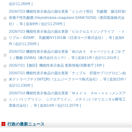
合計11,260件 ]
2026/7/23 機能性表示食品の届出更新「ととのう明日 乳酸菌 腸活対策/
有胞子性乳酸菌 (Heyndrickxia coagulans SANK70258)《奥田製薬株式会
社》」等 [ 追加9件 / 合計11,259件 ]
2026/7/23 機能性表示食品の届出更新「ピルクルエイジングライフ －ト
リプル－/DDMP、 乳酸菌NY1301株《日清ヨーク株式会社》」等 [ 追加9
件 / 合計11,250件 ]
2026/7/22 機能性表示食品の届出更新「命のみそ キャベツとたまご/γ-ア
ミノ酪酸 (GABA)《株式会社ヨミテ》」等 [ 追加11件 / 合計11,241件 ]
2026/7/21【撤回】機能性表示食品 更新情報/消費者庁 [ 8件 ]
2026/7/21 機能性表示食品の届出更新「ナップル 肝脂サプリ/グロビン由
来テトラペプチド(WTQR)《エムジーファーマ株式会社》」等 [ 追加23件 /
合計11,230件 ]
2026/7/14 機能性表示食品の届出更新「Ｍｅｎ’ｓ Ａｍｉｎｏ（メンズア
ミノ）/イソアリイン、 シクロアリイン、 メチイン)《オリエンタル酵母工
業株式会社》」等 [ 追加14件 / 合計11,207件 ]
行政の最新ニュース