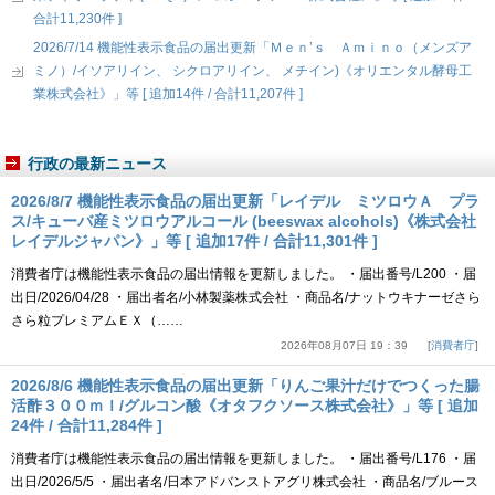
合計11,230件 ]
2026/7/14 機能性表示食品の届出更新「Ｍｅｎ’ｓ Ａｍｉｎｏ（メンズア
ミノ）/イソアリイン、 シクロアリイン、 メチイン)《オリエンタル酵母工
業株式会社》」等 [ 追加14件 / 合計11,207件 ]
行政の最新ニュース
2026/8/7 機能性表示食品の届出更新「レイデル ミツロウＡ プラ
ス/キューバ産ミツロウアルコール (beeswax alcohols)《株式会社
レイデルジャパン》」等 [ 追加17件 / 合計11,301件 ]
消費者庁は機能性表示食品の届出情報を更新しました。 ・届出番号/L200 ・届
出日/2026/04/28 ・届出者名/小林製薬株式会社 ・商品名/ナットウキナーゼさら
さら粒プレミアムＥＸ（……
2026年08月07日 19：39
消費者庁
2026/8/6 機能性表示食品の届出更新「りんご果汁だけでつくった腸
活酢３００ｍｌ/グルコン酸《オタフクソース株式会社》」等 [ 追加
24件 / 合計11,284件 ]
消費者庁は機能性表示食品の届出情報を更新しました。 ・届出番号/L176 ・届
出日/2026/5/5 ・届出者名/日本アドバンストアグリ株式会社 ・商品名/ブルース