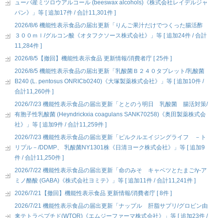
ューバ産ミツロウアルコール (beeswax alcohols)《株式会社レイデルジャ
パン》」等 [ 追加17件 / 合計11,301件 ]
2026/8/6 機能性表示食品の届出更新「りんご果汁だけでつくった腸活酢
３００ｍｌ/グルコン酸《オタフクソース株式会社》」等 [ 追加24件 / 合計
11,284件 ]
2026/8/5【撤回】機能性表示食品 更新情報/消費者庁 [ 25件 ]
2026/8/5 機能性表示食品の届出更新「乳酸菌Ｂ２４０タブレット/乳酸菌
B240 (L. pentosus ONRICb0240)《大塚製薬株式会社》」等 [ 追加10件 /
合計11,260件 ]
2026/7/23 機能性表示食品の届出更新「ととのう明日 乳酸菌 腸活対策/
有胞子性乳酸菌 (Heyndrickxia coagulans SANK70258)《奥田製薬株式会
社》」等 [ 追加9件 / 合計11,259件 ]
2026/7/23 機能性表示食品の届出更新「ピルクルエイジングライフ －ト
リプル－/DDMP、 乳酸菌NY1301株《日清ヨーク株式会社》」等 [ 追加9
件 / 合計11,250件 ]
2026/7/22 機能性表示食品の届出更新「命のみそ キャベツとたまご/γ-ア
ミノ酪酸 (GABA)《株式会社ヨミテ》」等 [ 追加11件 / 合計11,241件 ]
2026/7/21【撤回】機能性表示食品 更新情報/消費者庁 [ 8件 ]
2026/7/21 機能性表示食品の届出更新「ナップル 肝脂サプリ/グロビン由
来テトラペプチド(WTQR)《エムジーファーマ株式会社》」等 [ 追加23件 /