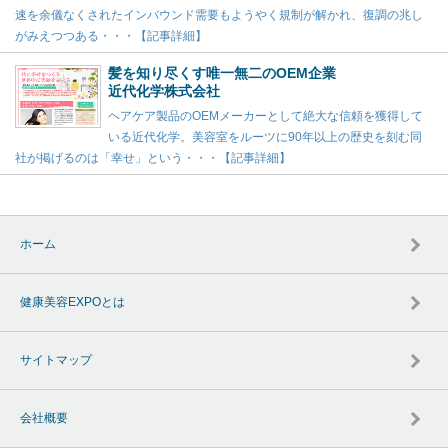
速を余儀なくされたインバウンド需要もようやく規制が解かれ、復調の兆し
がみえつつある・・・【記事詳細】
髪を知り尽くす唯一無二のOEM企業
近代化学株式会社
ヘアケア製品のOEMメーカーとして絶大な信頼を獲得して
いる近代化学。美容室をルーツに90年以上の歴史を刻む同
社が掲げるのは「幸せ」という・・・【記事詳細】
ホーム
健康美容EXPOとは
サイトマップ
会社概要