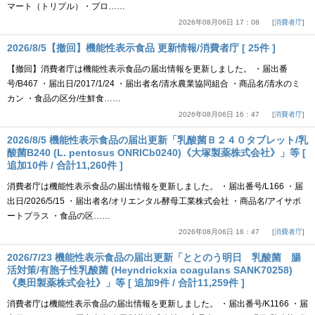
マート（トリプル）・プロ……
2026年08月06日 17：08
消費者庁
2026/8/5【撤回】機能性表示食品 更新情報/消費者庁 [ 25件 ]
【撤回】消費者庁は機能性表示食品の届出情報を更新しました。 ・届出番
号/B467 ・届出日/2017/1/24 ・届出者名/清水農業協同組合 ・商品名/清水のミ
カン ・食品の区分/生鮮食……
2026年08月06日 16：47
消費者庁
2026/8/5 機能性表示食品の届出更新「乳酸菌Ｂ２４０タブレット/乳
酸菌B240 (L. pentosus ONRICb0240)《大塚製薬株式会社》」等 [
追加10件 / 合計11,260件 ]
消費者庁は機能性表示食品の届出情報を更新しました。 ・届出番号/L166 ・届
出日/2026/5/15 ・届出者名/オリエンタル酵母工業株式会社 ・商品名/アイサポ
ートプラス ・食品の区……
2026年08月06日 16：47
消費者庁
2026/7/23 機能性表示食品の届出更新「ととのう明日 乳酸菌 腸
活対策/有胞子性乳酸菌 (Heyndrickxia coagulans SANK70258)
《奥田製薬株式会社》」等 [ 追加9件 / 合計11,259件 ]
消費者庁は機能性表示食品の届出情報を更新しました。 ・届出番号/K1166 ・届