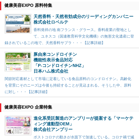
健康美容EXPO 原料特集
天然香料・天然有効成分のリーディングカンパニー
株式会社ロベルテ
香料発祥の地 南フランス・グラース。香料産業の聖地とし
て、ユネスコ（国連教育科学文化機構）の無形文化遺産に登
録されているこの地で、天然香料サプラ・・・【記事詳細】
豚由来コンドロイチン
機能性表示食品対応
「P-コンドロイチンNHZ」
日本ハム株式会社
関節対応素材として市場に定着している食品原料のコンドロイチン。高齢化
を背景にそのニーズは今後も持続することが見込まれる。そうした中、原料
に対し・・・【記事詳細】
健康美容EXPO 企業特集
進化系受託製造のアンプリーが提案する「マーケテ
ィング連動型OEM」
株式会社アンプリー
ポストコロナの動きが水面下で加速している。コロナ禍で減