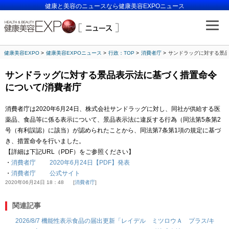
健康と美容のニュースなら健康美容EXPOニュース
健康美容EXPO
健康美容EXPOニュース
行政：TOP
消費者庁
サンドラッグに対する景品
サンドラッグに対する景品表示法に基づく措置命令
について/消費者庁
消費者庁は2020年6月24日、株式会社サンドラッグに対し、同社が供給する医
薬品、食品等に係る表示について、景品表示法に違反する行為（同法第5条第2
号（有利誤認）に該当）が認められたことから、同法第7条第1項の規定に基づ
き、措置命令を行いました。
【詳細は下記URL（PDF）をご参照ください】
・
消費者庁 2020年6月24日【PDF】発表
・
消費者庁 公式サイト
2020年06月24日 18：48
消費者庁
関連記事
2026/8/7 機能性表示食品の届出更新「レイデル ミツロウＡ プラス/キ