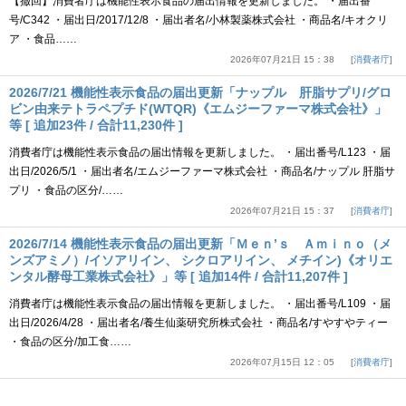
【撤回】消費者庁は機能性表示食品の届出情報を更新しました。 ・届出番
号/C342 ・届出日/2017/12/8 ・届出者名/小林製薬株式会社 ・商品名/キオクリ
ア ・食品……
2026年07月21日 15：38
消費者庁
2026/7/21 機能性表示食品の届出更新「ナップル 肝脂サプリ/グロ
ビン由来テトラペプチド(WTQR)《エムジーファーマ株式会社》」
等 [ 追加23件 / 合計11,230件 ]
消費者庁は機能性表示食品の届出情報を更新しました。 ・届出番号/L123 ・届
出日/2026/5/1 ・届出者名/エムジーファーマ株式会社 ・商品名/ナップル 肝脂サ
プリ ・食品の区分/……
2026年07月21日 15：37
消費者庁
2026/7/14 機能性表示食品の届出更新「Ｍｅｎ’ｓ Ａｍｉｎｏ（メ
ンズアミノ）/イソアリイン、 シクロアリイン、 メチイン)《オリエ
ンタル酵母工業株式会社》」等 [ 追加14件 / 合計11,207件 ]
消費者庁は機能性表示食品の届出情報を更新しました。 ・届出番号/L109 ・届
出日/2026/4/28 ・届出者名/養生仙薬研究所株式会社 ・商品名/すやすやティー
・食品の区分/加工食……
2026年07月15日 12：05
消費者庁