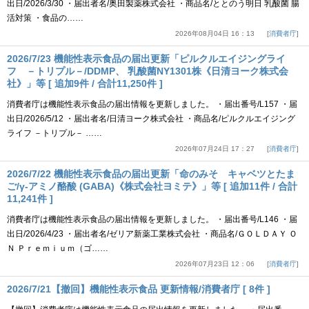
出日/2026/3/30 ・届出者名/奥田製薬株式会社 ・商品名/ととのう明日 乳酸菌 腸
活対策 ・食品の……
2026年08月04日 16：13
消費者庁
2026/7/23 機能性表示食品の届出更新「ピルクルエイジングライ
フ －トリプル－/DDMP、 乳酸菌NY1301株《日清ヨーク株式会
社》」等 [ 追加9件 / 合計11,250件 ]
消費者庁は機能性表示食品の届出情報を更新しました。 ・届出番号/L157 ・届
出日/2026/5/12 ・届出者名/日清ヨーク株式会社 ・商品名/ピルクルエイジング
ライフ －トリプル－ ……
2026年07月24日 17：27
消費者庁
2026/7/22 機能性表示食品の届出更新「命のみそ キャベツとたま
ご/γ-アミノ酪酸 (GABA)《株式会社ヨミテ》」等 [ 追加11件 / 合計
11,241件 ]
消費者庁は機能性表示食品の届出情報を更新しました。 ・届出番号/L146 ・届
出日/2026/4/23 ・届出者名/ゼリア新薬工業株式会社 ・商品名/ＧＯＬＤＡＹ Ｏ
Ｎ Ｐｒｅｍｉｕｍ（ゴ……
2026年07月23日 12：06
消費者庁
2026/7/21【撤回】機能性表示食品 更新情報/消費者庁 [ 8件 ]