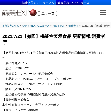
健康と美容のニュースなら健康美容EXPOニュース
健康美容EXPO
健康美容EXPOニュース
行政：TOP
消費者庁
2021/7/21【撤回】機
2021/7/21【撤回】機能性表示食品 更新情報/消費者
庁
【撤回】2021年7月21日消費者庁は機能性表示食品の届出情報を更新しまし
た。
・届出番号／E712
・届出日／2020/2/7
・届出者名／シャルーヌ化粧品株式会社
・商品名／PURARICO（プラリコ） グッドボンＷ
・食品の区分／加工食品（サプリメント形状）
・撤回日／2021/7/15
・届出撤回の事由／機能性関与成分変更のため
【機能性関与成分名】
非変性Ⅱ型コラーゲン、大豆イソフラボン
【表示しようとする機能性】