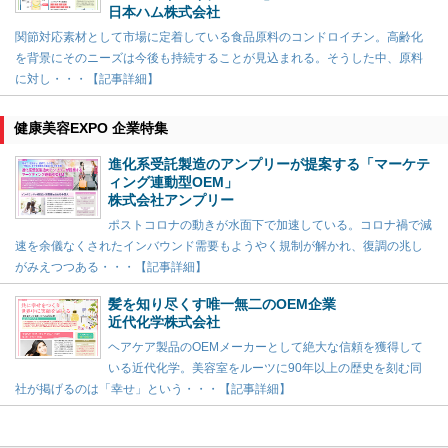
日本ハム株式会社
関節対応素材として市場に定着している食品原料のコンドロイチン。高齢化
を背景にそのニーズは今後も持続することが見込まれる。そうした中、原料
に対し・・・【記事詳細】
健康美容EXPO 企業特集
進化系受託製造のアンプリーが提案する「マーケテ
ィング連動型OEM」
株式会社アンプリー
ポストコロナの動きが水面下で加速している。コロナ禍で減
速を余儀なくされたインバウンド需要もようやく規制が解かれ、復調の兆し
がみえつつある・・・【記事詳細】
髪を知り尽くす唯一無二のOEM企業
近代化学株式会社
ヘアケア製品のOEMメーカーとして絶大な信頼を獲得して
いる近代化学。美容室をルーツに90年以上の歴史を刻む同
社が掲げるのは「幸せ」という・・・【記事詳細】