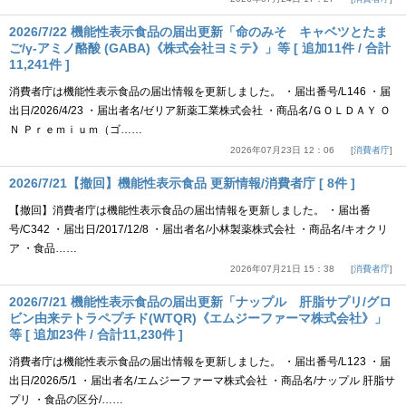
2026/7/22 機能性表示食品の届出更新「命のみそ キャベツとたま
ご/γ-アミノ酪酸 (GABA)《株式会社ヨミテ》」等 [ 追加11件 / 合計
11,241件 ]
消費者庁は機能性表示食品の届出情報を更新しました。 ・届出番号/L146 ・届
出日/2026/4/23 ・届出者名/ゼリア新薬工業株式会社 ・商品名/ＧＯＬＤＡＹ Ｏ
Ｎ Ｐｒｅｍｉｕｍ（ゴ……
2026年07月23日 12：06
消費者庁
2026/7/21【撤回】機能性表示食品 更新情報/消費者庁 [ 8件 ]
【撤回】消費者庁は機能性表示食品の届出情報を更新しました。 ・届出番
号/C342 ・届出日/2017/12/8 ・届出者名/小林製薬株式会社 ・商品名/キオクリ
ア ・食品……
2026年07月21日 15：38
消費者庁
2026/7/21 機能性表示食品の届出更新「ナップル 肝脂サプリ/グロ
ビン由来テトラペプチド(WTQR)《エムジーファーマ株式会社》」
等 [ 追加23件 / 合計11,230件 ]
消費者庁は機能性表示食品の届出情報を更新しました。 ・届出番号/L123 ・届
出日/2026/5/1 ・届出者名/エムジーファーマ株式会社 ・商品名/ナップル 肝脂サ
プリ ・食品の区分/……