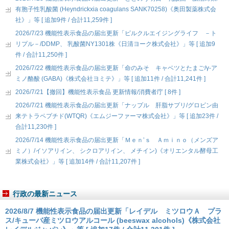
有胞子性乳酸菌 (Heyndrickxia coagulans SANK70258)《奥田製薬株式会
社》」等 [ 追加9件 / 合計11,259件 ]
2026/7/23 機能性表示食品の届出更新「ピルクルエイジングライフ －ト
リプル－/DDMP、 乳酸菌NY1301株《日清ヨーク株式会社》」等 [ 追加9
件 / 合計11,250件 ]
2026/7/22 機能性表示食品の届出更新「命のみそ キャベツとたまご/γ-ア
ミノ酪酸 (GABA)《株式会社ヨミテ》」等 [ 追加11件 / 合計11,241件 ]
2026/7/21【撤回】機能性表示食品 更新情報/消費者庁 [ 8件 ]
2026/7/21 機能性表示食品の届出更新「ナップル 肝脂サプリ/グロビン由
来テトラペプチド(WTQR)《エムジーファーマ株式会社》」等 [ 追加23件 /
合計11,230件 ]
2026/7/14 機能性表示食品の届出更新「Ｍｅｎ’ｓ Ａｍｉｎｏ（メンズア
ミノ）/イソアリイン、 シクロアリイン、 メチイン)《オリエンタル酵母工
業株式会社》」等 [ 追加14件 / 合計11,207件 ]
行政の最新ニュース
2026/8/7 機能性表示食品の届出更新「レイデル ミツロウＡ プラ
ス/キューバ産ミツロウアルコール (beeswax alcohols)《株式会社