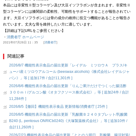
本品には非変性Ⅱ型コラーゲン及び大豆イソフラボンが含まれます。非変性Ⅱ
型コラーゲンには膝関節の柔軟性、可動性をサポートすることが報告されてい
ます。大豆イソフラボンには骨の成分の維持に役立つ機能があることが報告さ
れています。丈夫な骨を維持したい方に適しています。
【詳細は下記URLをご参照ください】
・
消費者庁 ホームページ
2021年07月26日 11：35
消費者庁
関連記事
2026/8/7 機能性表示食品の届出更新「レイデル ミツロウＡ プラス/キ
ューバ産ミツロウアルコール (beeswax alcohols)《株式会社レイデルジャ
パン》」等 [ 追加17件 / 合計11,301件 ]
2026/8/6 機能性表示食品の届出更新「りんご果汁だけでつくった腸活酢
３００ｍｌ/グルコン酸《オタフクソース株式会社》」等 [ 追加24件 / 合計
11,284件 ]
2026/8/5【撤回】機能性表示食品 更新情報/消費者庁 [ 25件 ]
2026/8/5 機能性表示食品の届出更新「乳酸菌Ｂ２４０タブレット/乳酸菌
B240 (L. pentosus ONRICb0240)《大塚製薬株式会社》」等 [ 追加10件 /
合計11,260件 ]
2026/7/23 機能性表示食品の届出更新「ととのう明日 乳酸菌 腸活対策/