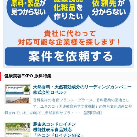
健康美容EXPO 原料特集
天然香料・天然有効成分のリーディングカンパニー
株式会社ロベルテ
香料発祥の地 南フランス・グラース。香料産業の聖地とし
て、ユネスコ（国連教育科学文化機構）の無形文化遺産に登
録されているこの地で、天然香料サプラ・・・【記事詳細】
豚由来コンドロイチン
機能性表示食品対応
「P-コンドロイチンNHZ」