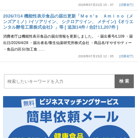
2026年07月21日 15：37
消費者庁
2026/7/14 機能性表示食品の届出更新「Ｍｅｎ’ｓ Ａｍｉｎｏ（メ
ンズアミノ）/イソアリイン、 シクロアリイン、 メチイン)《オリエ
ンタル酵母工業株式会社》」等 [ 追加14件 / 合計11,207件 ]
消費者庁は機能性表示食品の届出情報を更新しました。 ・届出番号/L109 ・届
出日/2026/4/28 ・届出者名/養生仙薬研究所株式会社 ・商品名/すやすやティー
・食品の区分/加工食……
2026年07月15日 12：05
消費者庁