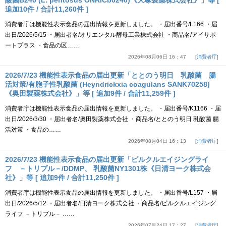
酸菌B240 (L. pentosus ONRICb0240)《大塚製薬株式会社》」等 [
追加10件 / 合計11,260件 ]
消費者庁は機能性表示食品の届出情報を更新しました。 ・届出番号/L166 ・届
出日/2026/5/15 ・届出者名/オリエンタル酵母工業株式会社 ・商品名/アイサポ
ートプラス ・食品の区……
2026年08月06日 16：47
消費者庁
2026/7/23 機能性表示食品の届出更新「ととのう明日 乳酸菌 腸
活対策/有胞子性乳酸菌 (Heyndrickxia coagulans SANK70258)
《奥田製薬株式会社》」等 [ 追加9件 / 合計11,259件 ]
消費者庁は機能性表示食品の届出情報を更新しました。 ・届出番号/K1166 ・届
出日/2026/3/30 ・届出者名/奥田製薬株式会社 ・商品名/ととのう明日 乳酸菌 腸
活対策 ・食品の……
2026年08月04日 16：13
消費者庁
2026/7/23 機能性表示食品の届出更新「ピルクルエイジングライ
フ －トリプル－/DDMP、 乳酸菌NY1301株《日清ヨーク株式会
社》」等 [ 追加9件 / 合計11,250件 ]
消費者庁は機能性表示食品の届出情報を更新しました。 ・届出番号/L157 ・届
出日/2026/5/12 ・届出者名/日清ヨーク株式会社 ・商品名/ピルクルエイジング
ライフ －トリプル－ ……
2026年07月24日 17：27
消費者庁