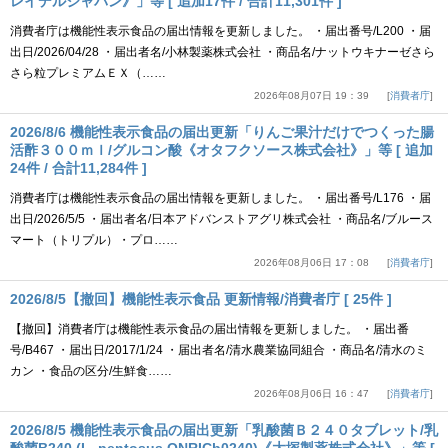
レイデルジャパン》」等 [ 追加17件 / 合計11,301件 ]
消費者庁は機能性表示食品の届出情報を更新しました。 ・届出番号/L200 ・届
出日/2026/04/28 ・届出者名/小林製薬株式会社 ・商品名/ナットウキナーゼさら
さら粒プレミアムＥＸ（……
2026年08月07日 19：39
消費者庁
2026/8/6 機能性表示食品の届出更新「りんご果汁だけでつくった腸
活酢３００ｍｌ/グルコン酸《オタフクソース株式会社》」等 [ 追加
24件 / 合計11,284件 ]
消費者庁は機能性表示食品の届出情報を更新しました。 ・届出番号/L176 ・届
出日/2026/5/5 ・届出者名/日本アドバンストアグリ株式会社 ・商品名/ブルース
マート（トリプル）・プロ……
2026年08月06日 17：08
消費者庁
2026/8/5【撤回】機能性表示食品 更新情報/消費者庁 [ 25件 ]
【撤回】消費者庁は機能性表示食品の届出情報を更新しました。 ・届出番
号/B467 ・届出日/2017/1/24 ・届出者名/清水農業協同組合 ・商品名/清水のミ
カン ・食品の区分/生鮮食……
2026年08月06日 16：47
消費者庁
2026/8/5 機能性表示食品の届出更新「乳酸菌Ｂ２４０タブレット/乳