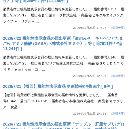
社》」等 [ 追加9件 / 合計11,250件 ]
消費者庁は機能性表示食品の届出情報を更新しました。 ・届出番号/L157 ・届
出日/2026/5/12 ・届出者名/日清ヨーク株式会社 ・商品名/ピルクルエイジング
ライフ －トリプル－ ……
2026年07月24日 17：27
消費者庁
2026/7/22 機能性表示食品の届出更新「命のみそ キャベツとたま
ご/γ-アミノ酪酸 (GABA)《株式会社ヨミテ》」等 [ 追加11件 / 合計
11,241件 ]
消費者庁は機能性表示食品の届出情報を更新しました。 ・届出番号/L146 ・届
出日/2026/4/23 ・届出者名/ゼリア新薬工業株式会社 ・商品名/ＧＯＬＤＡＹ Ｏ
Ｎ Ｐｒｅｍｉｕｍ（ゴ……
2026年07月23日 12：06
消費者庁
2026/7/21【撤回】機能性表示食品 更新情報/消費者庁 [ 8件 ]
【撤回】消費者庁は機能性表示食品の届出情報を更新しました。 ・届出番
号/C342 ・届出日/2017/12/8 ・届出者名/小林製薬株式会社 ・商品名/キオクリ
ア ・食品……
2026年07月21日 15：38
消費者庁
2026/7/21 機能性表示食品の届出更新「ナップル 肝脂サプリ/グロ