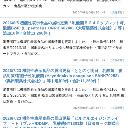
号/B467 ・届出日/2017/1/24 ・届出者名/清水農業協同組合 ・商品名/清水のミ
カン ・食品の区分/生鮮食……
2026年08月06日 16：47
消費者庁
2026/8/5 機能性表示食品の届出更新「乳酸菌Ｂ２４０タブレット/乳
酸菌B240 (L. pentosus ONRICb0240)《大塚製薬株式会社》」等 [
追加10件 / 合計11,260件 ]
消費者庁は機能性表示食品の届出情報を更新しました。 ・届出番号/L166 ・届
出日/2026/5/15 ・届出者名/オリエンタル酵母工業株式会社 ・商品名/アイサポ
ートプラス ・食品の区……
2026年08月06日 16：47
消費者庁
2026/7/23 機能性表示食品の届出更新「ととのう明日 乳酸菌 腸
活対策/有胞子性乳酸菌 (Heyndrickxia coagulans SANK70258)
《奥田製薬株式会社》」等 [ 追加9件 / 合計11,259件 ]
消費者庁は機能性表示食品の届出情報を更新しました。 ・届出番号/K1166 ・届
出日/2026/3/30 ・届出者名/奥田製薬株式会社 ・商品名/ととのう明日 乳酸菌 腸
活対策 ・食品の……
2026年08月04日 16：13
消費者庁
2026/7/23 機能性表示食品の届出更新「ピルクルエイジングライ
フ －トリプル－/DDMP、 乳酸菌NY1301株《日清ヨーク株式会