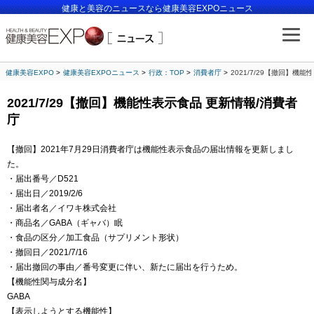
健康と美容のニュースなら健康美容EXPOニュース
健康美容EXPO
健康美容EXPOニュース
行政：TOP
消費者庁
2021/7/29【撤回】機
2021/7/29【撤回】機能性表示食品 更新情報/消費者
庁
【撤回】2021年7月29日消費者庁は機能性表示食品の届出情報を更新しまし
た。
・届出番号／D521
・届出日／2019/2/6
・届出者名／イワキ株式会社
・商品名／GABA（ギャバ）眠
・食品の区分／加工食品（サプリメント形状）
・撤回日／2021/7/16
・届出撤回の事由／番号変更に伴い、新たに届出を行うため。
【機能性関与成分名】
GABA
【表示しようとする機能性】