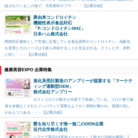
録されているこの地で、天然香料サプラ・・・【記事詳細】
豚由来コンドロイチン
機能性表示食品対応
「P-コンドロイチンNHZ」
日本ハム株式会社
関節対応素材として市場に定着している食品原料のコンドロイチン。高齢化
を背景にそのニーズは今後も持続することが見込まれる。そうした中、原料
に対し・・・【記事詳細】
健康美容EXPO 企業特集
進化系受託製造のアンプリーが提案する「マーケテ
ィング連動型OEM」
株式会社アンプリー
ポストコロナの動きが水面下で加速している。コロナ禍で減
速を余儀なくされたインバウンド需要もようやく規制が解かれ、復調の兆し
がみえつつある・・・【記事詳細】
髪を知り尽くす唯一無二のOEM企業
近代化学株式会社
ヘアケア製品のOEMメーカーとして絶大な信頼を獲得して