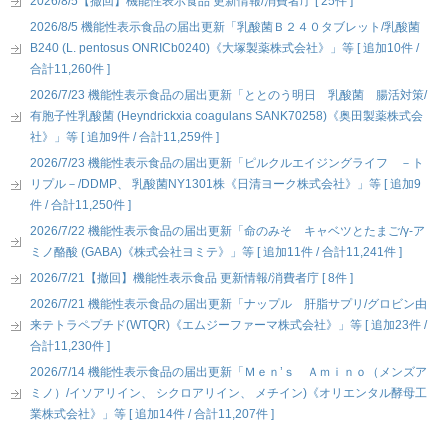
2026/8/5【撤回】機能性表示食品 更新情報/消費者庁 [ 25件 ]
2026/8/5 機能性表示食品の届出更新「乳酸菌Ｂ２４０タブレット/乳酸菌
B240 (L. pentosus ONRICb0240)《大塚製薬株式会社》」等 [ 追加10件 /
合計11,260件 ]
2026/7/23 機能性表示食品の届出更新「ととのう明日 乳酸菌 腸活対策/
有胞子性乳酸菌 (Heyndrickxia coagulans SANK70258)《奥田製薬株式会
社》」等 [ 追加9件 / 合計11,259件 ]
2026/7/23 機能性表示食品の届出更新「ピルクルエイジングライフ －ト
リプル－/DDMP、 乳酸菌NY1301株《日清ヨーク株式会社》」等 [ 追加9
件 / 合計11,250件 ]
2026/7/22 機能性表示食品の届出更新「命のみそ キャベツとたまご/γ-ア
ミノ酪酸 (GABA)《株式会社ヨミテ》」等 [ 追加11件 / 合計11,241件 ]
2026/7/21【撤回】機能性表示食品 更新情報/消費者庁 [ 8件 ]
2026/7/21 機能性表示食品の届出更新「ナップル 肝脂サプリ/グロビン由
来テトラペプチド(WTQR)《エムジーファーマ株式会社》」等 [ 追加23件 /
合計11,230件 ]
2026/7/14 機能性表示食品の届出更新「Ｍｅｎ’ｓ Ａｍｉｎｏ（メンズア
ミノ）/イソアリイン、 シクロアリイン、 メチイン)《オリエンタル酵母工
業株式会社》」等 [ 追加14件 / 合計11,207件 ]