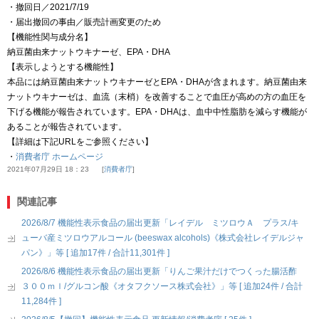
・撤回日／2021/7/19
・届出撤回の事由／販売計画変更のため
【機能性関与成分名】
納豆菌由来ナットウキナーゼ、EPA・DHA
【表示しようとする機能性】
本品には納豆菌由来ナットウキナーゼとEPA・DHAが含まれます。納豆菌由来
ナットウキナーゼは、血流（末梢）を改善することで血圧が高めの方の血圧を
下げる機能が報告されています。EPA・DHAは、血中中性脂肪を減らす機能が
あることが報告されています。
【詳細は下記URLをご参照ください】
・
消費者庁 ホームページ
2021年07月29日 18：23
消費者庁
関連記事
2026/8/7 機能性表示食品の届出更新「レイデル ミツロウＡ プラス/キ
ューバ産ミツロウアルコール (beeswax alcohols)《株式会社レイデルジャ
パン》」等 [ 追加17件 / 合計11,301件 ]
2026/8/6 機能性表示食品の届出更新「りんご果汁だけでつくった腸活酢
３００ｍｌ/グルコン酸《オタフクソース株式会社》」等 [ 追加24件 / 合計
11,284件 ]