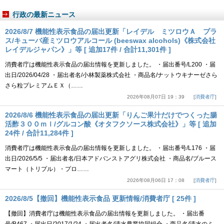
行政の最新ニュース
2026/8/7 機能性表示食品の届出更新「レイデル ミツロウＡ プラ
ス/キューバ産ミツロウアルコール (beeswax alcohols)《株式会社
レイデルジャパン》」等 [ 追加17件 / 合計11,301件 ]
消費者庁は機能性表示食品の届出情報を更新しました。 ・届出番号/L200 ・届
出日/2026/04/28 ・届出者名/小林製薬株式会社 ・商品名/ナットウキナーゼさら
さら粒プレミアムＥＸ（……
2026年08月07日 19：39
消費者庁
2026/8/6 機能性表示食品の届出更新「りんご果汁だけでつくった腸
活酢３００ｍｌ/グルコン酸《オタフクソース株式会社》」等 [ 追加
24件 / 合計11,284件 ]
消費者庁は機能性表示食品の届出情報を更新しました。 ・届出番号/L176 ・届
出日/2026/5/5 ・届出者名/日本アドバンストアグリ株式会社 ・商品名/ブルース
マート（トリプル）・プロ……
2026年08月06日 17：08
消費者庁
2026/8/5【撤回】機能性表示食品 更新情報/消費者庁 [ 25件 ]
【撤回】消費者庁は機能性表示食品の届出情報を更新しました。 ・届出番