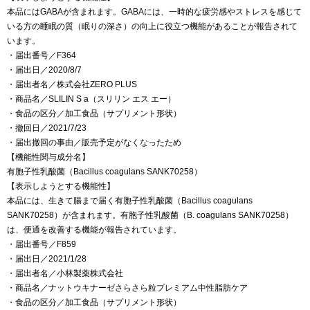
本品にはGABAが含まれます。GABAには、一時的な疲労感やストレスを感じて
いる方の睡眠の質（眠りの深さ）の向上に役立つ機能があることが報告されて
います。
・届出番号／F364
・届出日／2020/8/7
・届出者名／株式会社ZERO PLUS
・商品名／SLILIN S a（スリリン エス エー）
・食品の区分／加工食品（サプリメント形状）
・撤回日／2021/7/23
・届出撤回の事由／販売予定がなくなったため
【機能性関与成分名】
有胞子性乳酸菌（Bacillus coagulans SANK70258）
【表示しようとする機能性】
本品には、生きて腸まで届く有胞子性乳酸菌（Bacillus coagulans
SANK70258）が含まれます。有胞子性乳酸菌（B. coagulans SANK70258）
は、便通を改善する機能が報告されています。
・届出番号／F859
・届出日／2021/1/28
・届出者名／小林製薬株式会社
・商品名／ナットウキナーゼさらさら粒プレミアム中性脂肪ケア
・食品の区分／加工食品（サプリメント形状）