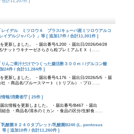
/ 合計11,207件 ]
更新「レイデル ミツロウＡ プラス/キューバ産ミツロウアルコ
会社レイデルジャパン》」等 [ 追加17件 / 合計11,301件 ]
しました。 ・届出番号/L200 ・届出日/2026/04/28
品名/ナットウキナーゼさらさら粒プレミアムＥＸ（……
更新「りんご果汁だけでつくった腸活酢３００ｍｌ/グルコン酸
件 / 合計11,284件 ]
しました。 ・届出番号/L176 ・届出日/2026/5/5 ・届
会社 ・商品名/ブルースマート（トリプル）・プロ……
報/消費者庁 [ 25件 ]
出情報を更新しました。 ・届出番号/B467 ・届出
農業協同組合 ・商品名/清水のミカン ・食品の区分/生鮮食……
乳酸菌Ｂ２４０タブレット/乳酸菌B240 (L. pentosus
[ 追加10件 / 合計11,260件 ]