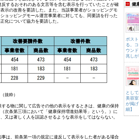
健
に違反するおそれのある文言等を含む表示を行っていたことが確
該表示の改善を要請した。また、当該事業者がショッピングモ
るショッピングモール運営事業者に対しても、同要請を行った
適正化について協力を要請した。
ポスト
る。コ
ウンド
兆しが
として
）（抜粋）
美容室
が掲げ
供する物に関して広告その他の表示をするときは、健康の保持
細】
項（次条第三項において「健康保持増進効果等」という。）に
し、又は著しく人を誤認させるような表示をしてはならない。
知事は、前条第一項の規定に違反して表示をした者がある場合