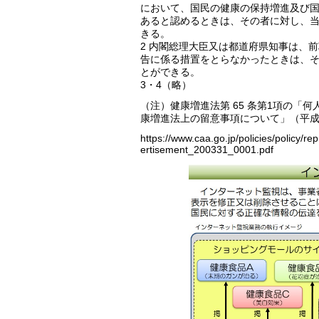
において、国民の健康の保持増進及び
あると認めるときは、その者に対し、
きる。
2 内閣総理大臣又は都道府県知事は、
告に係る措置をとらなかったときは、
とができる。
3・4（略）
（注）健康増進法第 65 条第1項の「
康増進法上の留意事項について」（平成 2
https://www.caa.go.jp/policies/policy/
ertisement_200331_0001.pdf