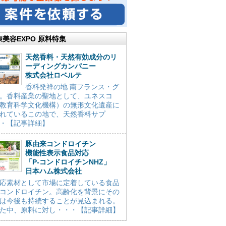
康美容EXPO 原料特集
天然香料・天然有効成分のリ
ーディングカンパニー
株式会社ロベルテ
香料発祥の地 南フランス・グ
。香料産業の聖地として、ユネスコ
教育科学文化機構）の無形文化遺産に
れているこの地で、天然香料サプ
・【記事詳細】
豚由来コンドロイチン
機能性表示食品対応
「P-コンドロイチンNHZ」
日本ハム株式会社
応素材として市場に定着している食品
コンドロイチン。高齢化を背景にその
は今後も持続することが見込まれる。
た中、原料に対し・・・【記事詳細】