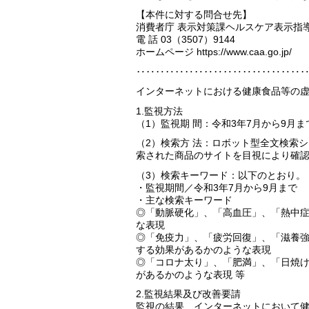
【本件に対する問合せ先】
消費者庁 表示対策課ヘルスケア表示指
電 話 03（3507）9144
ホームページ https://www.caa.go.jp/
‥‥‥‥‥‥‥‥‥‥‥‥‥‥‥‥‥
インターネットにおける健康食品等の
1.監視方法
（1）監視期 間：令和3年7月から9月ま
（2）検索方 法：ロボット型全文検索
索された商品のサイトを目視により確
（3）検索キーワード：以下のとおり。
・監視期間／令和3年7月から9月まで
・主な検索キーワード
◎「動脈硬化」、「高血圧」、「熱中
な表現
◎「免疫力」、「疲労回復」、「滋養
する効果があるかのような表現
◎「コロナ太り」、「肥満」、「日焼
があるかのような表現 等
2.監視結果及び改善要請
監視の結果、インターネットにおいて健康食