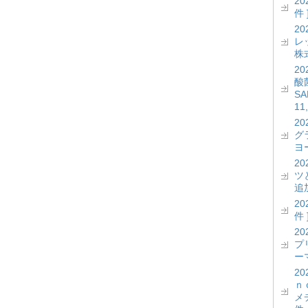
2
件 
2
レッ
株式
2
酸菌
S
11
2
グ
ヨー
2
ツ
追加
2
件 
2
プ
ーマ
2
ｎ
メ