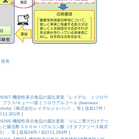
】発表
026/8/7 機能性表示食品の届出更新「レイデル ミツロウ
 プラス/キューバ産ミツロウアルコール (beeswax
lcohols)《株式会社レイデルジャパン》」等 [ 追加17件 /
11,301件 ]
026/8/6 機能性表示食品の届出更新「りんご果汁だけでつ
った腸活酢３００ｍｌ/グルコン酸《オタフクソース株式
》」等 [ 追加24件 / 合計11,284件 ]