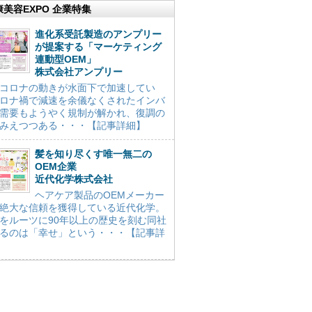
康美容EXPO 企業特集
進化系受託製造のアンプリー
が提案する「マーケティング
連動型OEM」
株式会社アンプリー
コロナの動きが水面下で加速してい
ロナ禍で減速を余儀なくされたインバ
需要もようやく規制が解かれ、復調の
みえつつある・・・【記事詳細】
髪を知り尽くす唯一無二の
OEM企業
近代化学株式会社
ヘアケア製品のOEMメーカー
絶大な信頼を獲得している近代化学。
をルーツに90年以上の歴史を刻む同社
るのは「幸せ」という・・・【記事詳