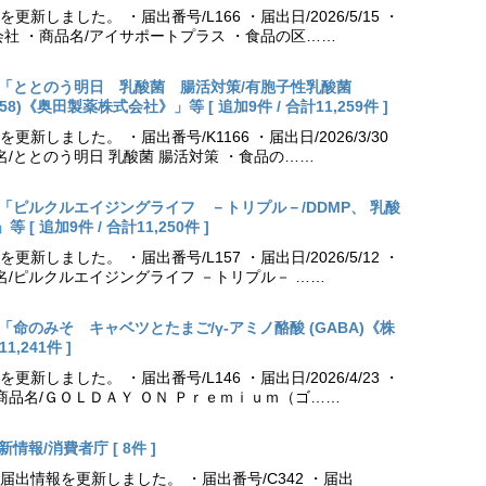
しました。 ・届出番号/L166 ・届出日/2026/5/15 ・
社 ・商品名/アイサポートプラス ・食品の区……
出更新「ととのう明日 乳酸菌 腸活対策/有胞子性乳酸菌
NK70258)《奥田製薬株式会社》」等 [ 追加9件 / 合計11,259件 ]
しました。 ・届出番号/K1166 ・届出日/2026/3/30
名/ととのう明日 乳酸菌 腸活対策 ・食品の……
出更新「ピルクルエイジングライフ －トリプル－/DDMP、 乳酸
 追加9件 / 合計11,250件 ]
しました。 ・届出番号/L157 ・届出日/2026/5/12 ・
名/ピルクルエイジングライフ －トリプル－ ……
更新「命のみそ キャベツとたまご/γ-アミノ酪酸 (GABA)《株
,241件 ]
しました。 ・届出番号/L146 ・届出日/2026/4/23 ・
商品名/ＧＯＬＤＡＹ ＯＮ Ｐｒｅｍｉｕｍ（ゴ……
情報/消費者庁 [ 8件 ]
出情報を更新しました。 ・届出番号/C342 ・届出