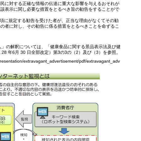
国民に対する正確な情報の伝達に重大な影響を与えるおそれが
当該表示に関し必要な措置をとるべき旨の勧告をすることがで
前項に規定する勧告を受けた者が、正当な理由がなくてその勧
その者に対し、その勧告に係る措置をとるべきことを命ずるこ
何人」の解釈については、「健康食品に関する景品表示法及び健
8 年6月 30 日全部改定）第3の3の（2）及び（3）を参照。
representation/extravagant_advertisement/pdf/extravagant_adv