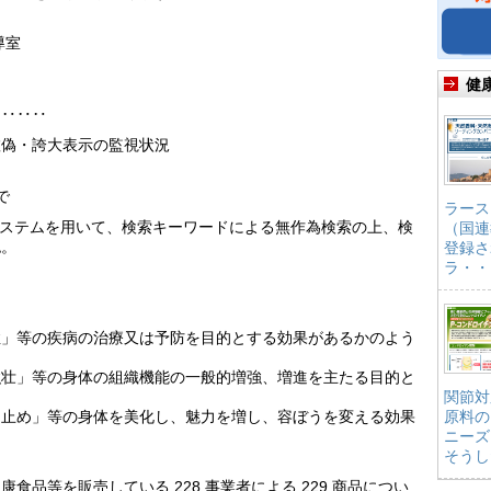
導室
健
‥‥‥‥
虚偽・誇大表示の監視状況
で
ラース
システムを用いて、検索キーワードによる無作為検索の上、検
（国連
認。
登録さ
ラ・・
症」等の疾病の治療又は予防を目的とする効果があるかのよう
強壮」等の身体の組織機能の一般的増強、増進を主たる目的と
関節対
け止め」等の身体を美化し、魅力を増し、容ぼうを変える効果
原料の
ニーズ
そうし
品等を販売している 228 事業者による 229 商品につい