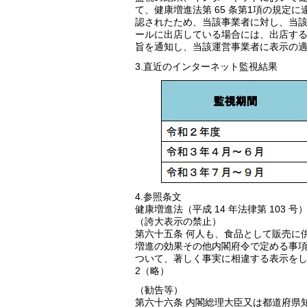
て、健康増進法第 65 条第1項の規定
認されたため、当該事業者に対し、当
ールに出店している場合には、出店す
旨を通知し、当該運営事業者に表示の
3.直近のインターネット監視結果
4.参照条文
健康増進法（平成 14 年法律第 103 号
（誇大表示の禁止）
第六十五条 何人も、食品として販売に
増進の効果その他内閣府令で定める事
ついて、著しく事実に相違する表示を
2（略）
（勧告等）
第六十六条 内閣総理大臣又は都道府県