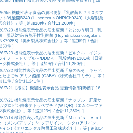
026/8/5【撤回】機能性表示食品 更新情報/消費者庁 [ 25
]
026/8/5 機能性表示食品の届出更新「乳酸菌Ｂ２４０タブ
ト/乳酸菌B240 (L. pentosus ONRICb0240)《大塚製薬
会社》」等 [ 追加10件 / 合計11,260件 ]
026/7/23 機能性表示食品の届出更新「ととのう明日 乳
 腸活対策/有胞子性乳酸菌 (Heyndrickxia coagulans
ANK70258)《奥田製薬株式会社》」等 [ 追加9件 / 合計
,259件 ]
026/7/23 機能性表示食品の届出更新「ピルクルエイジン
ライフ －トリプル－/DDMP、 乳酸菌NY1301株《日清
ク株式会社》」等 [ 追加9件 / 合計11,250件 ]
026/7/22 機能性表示食品の届出更新「命のみそ キャベ
とたまご/γ-アミノ酪酸 (GABA)《株式会社ヨミテ》」等 [
11件 / 合計11,241件 ]
026/7/21【撤回】機能性表示食品 更新情報/消費者庁 [ 8
]
026/7/21 機能性表示食品の届出更新「ナップル 肝脂サ
リ/グロビン由来テトラペプチド(WTQR)《エムジーファ
株式会社》」等 [ 追加23件 / 合計11,230件 ]
026/7/14 機能性表示食品の届出更新「Ｍｅｎ’ｓ Ａｍｉ
ｏ（メンズアミノ）/イソアリイン、 シクロアリイン、
チイン)《オリエンタル酵母工業株式会社》」等 [ 追加14