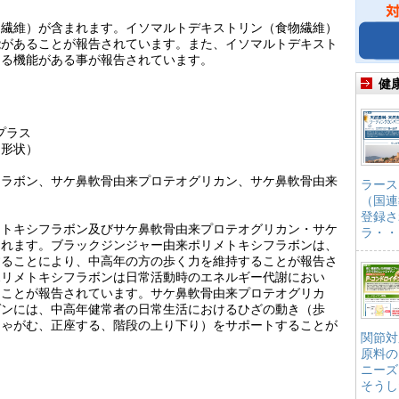
物繊維）が含まれます。イソマルトデキストリン（食物繊維）
能があることが報告されています。また、イソマルトデキスト
える機能がある事が報告されています。
健
プラス
ト形状）
フラボン、サケ鼻軟骨由来プロテオグリカン、サケ鼻軟骨由来
ラース
（国連
登録さ
メトキシフラボン及びサケ鼻軟骨由来プロテオグリカン・サケ
ラ・・
まれます。ブラックジンジャー由来ポリメトキシフラボンは、
することにより、中高年の方の歩く力を維持することが報告さ
ポリメトキシフラボンは日常活動時のエネルギー代謝におい
ることが報告されています。サケ鼻軟骨由来プロテオグリカ
ゲンには、中高年健常者の日常生活におけるひざの動き（歩
しゃがむ、正座する、階段の上り下り）をサポートすることが
関節対
原料の
ニーズ
そうし