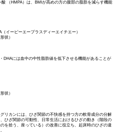
ン酸 （HMPA）は、BMIが高めの方の腹部の脂肪を減らす機能
DHA（イーピーエープラスディーエイチエー）
ト形状）
PA・DHAには血中の中性脂肪値を低下させる機能があることが
ト形状）
オグリカンには、ひざ関節の不快感を持つ方の軟骨成分の分解
た、ひざ関節の可動性、日常生活におけるひざの動き（階段の
ものを拾う、座っている）の改善に役立ち、起床時のひざの違
す。