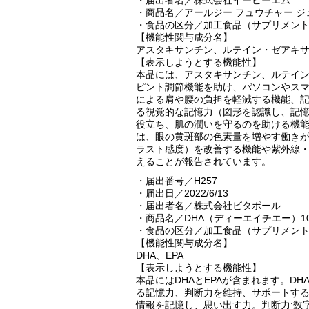
・商品名／アールジー フュウチャー ジェ
・食品の区分／加工食品（サプリメン
【機能性関与成分名】
アスタキサンチン、ルテイン・ゼアキ
【表示しようとする機能性】
本品には、アスタキサンチン、ルテイ
ピント調節機能を助け、パソコンやス
による肩や腰の負担を軽減する機能、
る視覚的な記憶力（図形を認識し、記
役立ち、肌の潤いを守るのを助ける機
は、眼の黄斑部の色素量を増やす働き
ラスト感度）を改善する機能や紫外線
えることが報告されています。
・届出番号／H257
・届出日／2022/6/13
・届出者名／株式会社ビタポール
・商品名／DHA（ディーエイチエー）10
・食品の区分／加工食品（サプリメン
【機能性関与成分名】
DHA、EPA
【表示しようとする機能性】
本品にはDHAとEPAが含まれます。D
る記憶力、判断力を維持、サポートする
情報を記憶し、思い出す力。判断力:数