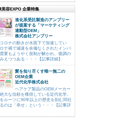
康美容EXPO 企業特集
進化系受託製造のアンプリー
が提案する「マーケティング
連動型OEM」
株式会社アンプリー
コロナの動きが水面下で加速してい
ロナ禍で減速を余儀なくされたインバ
需要もようやく規制が解かれ、復調の
みえつつある・・・【記事詳細】
髪を知り尽くす唯一無二の
OEM企業
近代化学株式会社
ヘアケア製品のOEMメーカー
絶大な信頼を獲得している近代化学。
をルーツに90年以上の歴史を刻む同社
るのは「幸せ」という・・・【記事詳