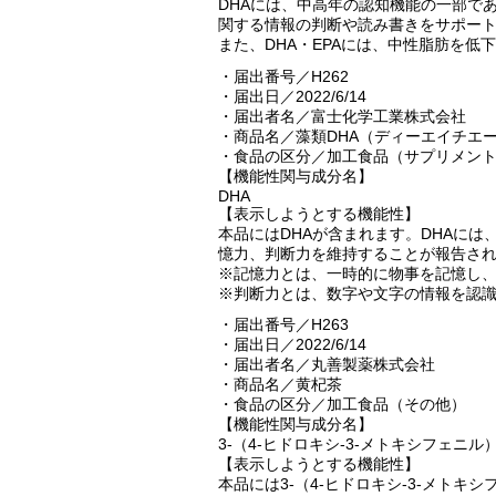
DHAには、中高年の認知機能の一部で
関する情報の判断や読み書きをサポー
また、DHA・EPAには、中性脂肪を
・届出番号／H262
・届出日／2022/6/14
・届出者名／富士化学工業株式会社
・商品名／藻類DHA（ディーエイチエー
・食品の区分／加工食品（サプリメン
【機能性関与成分名】
DHA
【表示しようとする機能性】
本品にはDHAが含まれます。DHAに
憶力、判断力を維持することが報告さ
※記憶力とは、一時的に物事を記憶し
※判断力とは、数字や文字の情報を認
・届出番号／H263
・届出日／2022/6/14
・届出者名／丸善製薬株式会社
・商品名／黄杞茶
・食品の区分／加工食品（その他）
【機能性関与成分名】
3-（4-ヒドロキシ-3-メトキシフェニル
【表示しようとする機能性】
本品には3-（4-ヒドロキシ-3-メトキシ