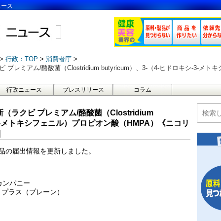
ュース
行政：TOP
消費者庁
 プレミアム/酪酸菌（Clostridium butyricum）、3-（4-ヒドロキシ-
行政ニュース
プレスリリース
コラム
新（ラクビ プレミアム/酪酸菌（Clostridium
キシ-3-メトキシフェニル）プロピオン酸（HMPA）《ニコリ
]
示食品の届出情報を更新しました。
カンパニー
ダ）プラス（プレーン）