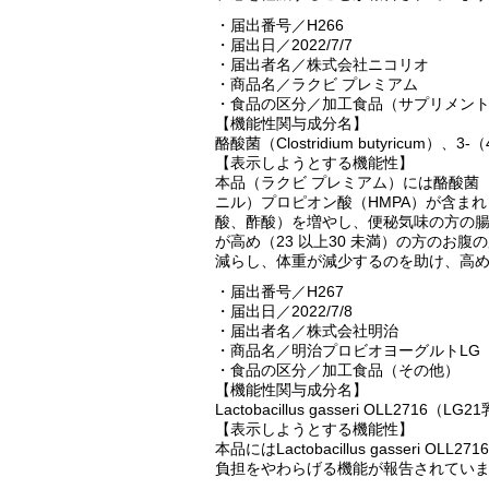
・届出番号／H266
・届出日／2022/7/7
・届出者名／株式会社ニコリオ
・商品名／ラクビ プレミアム
・食品の区分／加工食品（サプリメン
【機能性関与成分名】
酪酸菌（Clostridium butyricu
【表示しようとする機能性】
本品（ラクビ プレミアム）には酪酸菌（Clost
ニル）プロピオン酸（HMPA）が含ま
酸、酢酸）を増やし、便秘気味の方の腸
が高め（23 以上30 未満）の方のお
減らし、体重が減少するのを助け、高め
・届出番号／H267
・届出日／2022/7/8
・届出者名／株式会社明治
・商品名／明治プロビオヨーグルトLG
・食品の区分／加工食品（その他）
【機能性関与成分名】
Lactobacillus gasseri OLL2716（L
【表示しようとする機能性】
本品にはLactobacillus gasseri
負担をやわらげる機能が報告されてい