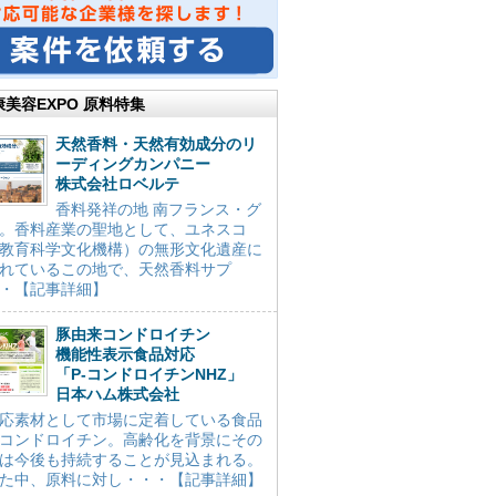
康美容EXPO 原料特集
天然香料・天然有効成分のリ
ーディングカンパニー
株式会社ロベルテ
香料発祥の地 南フランス・グ
。香料産業の聖地として、ユネスコ
教育科学文化機構）の無形文化遺産に
れているこの地で、天然香料サプ
・【記事詳細】
豚由来コンドロイチン
機能性表示食品対応
「P-コンドロイチンNHZ」
日本ハム株式会社
応素材として市場に定着している食品
コンドロイチン。高齢化を背景にその
は今後も持続することが見込まれる。
た中、原料に対し・・・【記事詳細】