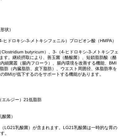
ト形状）
m）、3-（4-ヒドロキシ-3-メトキシフェニル）プロピオン酸（HMPA）
ridium butyricum）、3-（4-ヒドロキシ-3-メトキシフェ
れます。継続摂取により、善玉菌（酪酸菌）、短鎖脂肪酸（酪
内細菌叢（腸内フローラ）、腸内環境を改善する機能、BMI
腹の脂肪（内臓脂肪、皮下脂肪）、ウエスト周囲径、体脂肪率を
のBMIが低下するのをサポートする機能があります。
（エルジー）21低脂肪
G21乳酸菌）
 OLL2716（LG21乳酸菌）が含まれます。LG21乳酸菌は一時的な胃の
ます。