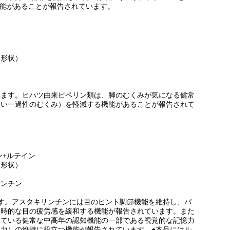
機能があることが報告されています。
ト形状）
れます。ヒハツ由来ピペリン類は、脚のむくみが気になる健常
ない一過性のむくみ）を軽減する機能があることが報告されて
ン+ルテイン
ト形状）
サンチン
す。アスタキサンチンには目のピント調節機能を維持し、パ
一時的な目の疲労感を緩和する機能が報告されています。また
じている健常な中高年の認知機能の一部である視覚的な記憶力
力）の維持に役立つ機能が報告されています。●本品にはル