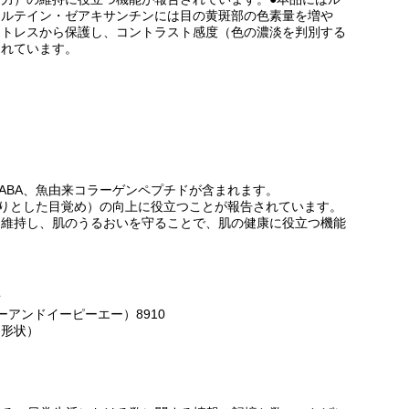
。ルテイン・ゼアキサンチンには目の黄斑部の色素量を増や
ストレスから保護し、コントラスト感度（色の濃淡を判別する
されています。
ABA、魚由来コラーゲンペプチドが含まれます。
きりとした目覚め）の向上に役立つことが報告されています。
を維持し、肌のうるおいを守ることで、肌の健康に役立つ機能
所
ーアンドイーピーエー）8910
ト形状）