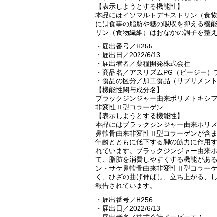
【表示しようとする機能性】
本品にはイソマルトデキストリン（食
には食事の脂肪や糖の吸収を抑える機
リン（食物繊維）はおなかの調子を整
・届出番号／H255
・届出日／2022/6/13
・届出者名／薬糧開発株式会社
・商品名／アスリズムPG（ピージー）
・食品の区分／加工食品（サプリメン
【機能性関与成分名】
ブラックジンジャー由来ポリメトキシ
非変性Ⅱ型コラーゲン
【表示しようとする機能性】
本品にはブラックジンジャー由来ポリ
鼻軟骨由来非変性Ⅱ型コラーゲンが含
年齢とともに低下する脚の筋力に作用
れています。ブラックジンジャー由来
て、脂肪を消費しやすくする機能があ
ン・サケ鼻軟骨由来非変性Ⅱ型コラー
く、ひざの曲げ伸ばし、立ち上がる、
報告されています。
・届出番号／H256
・届出日／2022/6/13
・届出者名／株式会社イービーエム