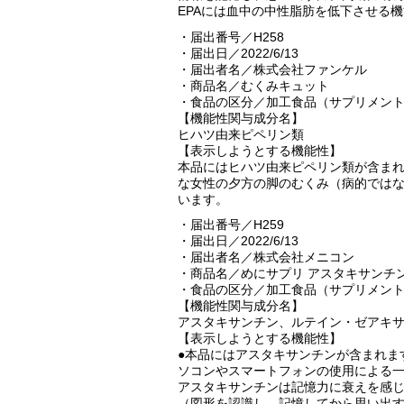
EPAには血中の中性脂肪を低下させる
・届出番号／H258
・届出日／2022/6/13
・届出者名／株式会社ファンケル
・商品名／むくみキュット
・食品の区分／加工食品（サプリメン
【機能性関与成分名】
ヒハツ由来ピペリン類
【表示しようとする機能性】
本品にはヒハツ由来ピペリン類が含ま
な女性の夕方の脚のむくみ（病的では
います。
・届出番号／H259
・届出日／2022/6/13
・届出者名／株式会社メニコン
・商品名／めにサプリ アスタキサンチ
・食品の区分／加工食品（サプリメン
【機能性関与成分名】
アスタキサンチン、ルテイン・ゼアキ
【表示しようとする機能性】
●本品にはアスタキサンチンが含まれま
ソコンやスマートフォンの使用による
アスタキサンチンは記憶力に衰えを感
（図形を認識し、記憶してから思い出す