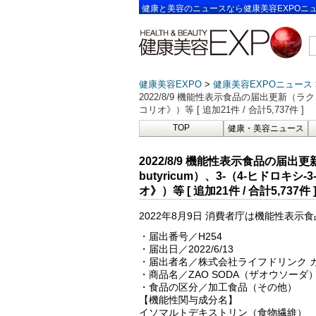
健康と美容のニュースなら健康美容EXPOニ
健康美容EXPO
健康美容EXPOニュース
2022/8/9 機能性表示食品の届出更新（ラクビ
コリオ》）等 [ 追加21件 / 合計5,737件 ]
TOP
健康・美容ニュース
2022/8/9 機能性表示食品の届出更
butyricum）、3-（4-ヒドロ
オ》）等 [ 追加21件 / 合計5,737件 
2022年8月9日 消費者庁は機能性表
・届出番号／H254
・届出日／2022/6/13
・届出者名／株式会社ライフドリンク 
・商品名／ZAO SODA（ザオウソー
・食品の区分／加工食品（その他）
【機能性関与成分名】
イソマルトデキストリン（食物繊維）