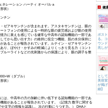
ネレーション ハーティ オーバル a
健
ト形状）
サンチン
ン・ゼアキサンチンが含まれます。アスタキサンチンは、眼の
マートフォンの使用による一時的な眼の疲労感および眼の使用
ポスト
記憶力に衰えを感じている健常な中高年の認知機能の一部であ
る。コ
憶してから思い出す力）の維持に役立つ機能、肌の水分保持に
ウンド
能があることが報告されています。ルテイン・ゼアキサンチン
兆しが
があり、ぼやけ・かすみの軽減によりくっきり見る力（コント
・ブルーライトなどの光刺激からの保護により、眼の調子を整
として
00+W（ダブル）
美容室
ト形状）
が掲げ
細】
HAには、中高年の方の加齢に伴い低下する認知機能の一部であ
機能があることが報告されています。（記憶力:数字に関する
字や文字の情報を認識し、次の行動にうつす力。） DHAと