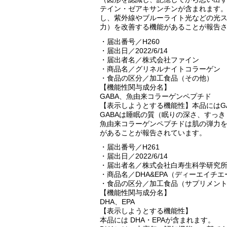
テイン・ゼアキサンチンが含まれます
し、紫外線やブルーライト光などの光
力）を改善する機能があることが報告
・届出番号／H260
・届出日／2022/6/14
・届出者名／株式会社ファイン
・商品名／グリネルナイトコラーゲン
・食品の区分／加工食品（その他）
【機能性関与成分名】
GABA、魚由来コラーゲンペプチド
【表示しようとする機能性】本品にはG
GABAは睡眠の質（眠りの深さ、すっ
魚由来コラーゲンペプチドは肌の弾力
があることが報告されています。
・届出番号／H261
・届出日／2022/6/14
・届出者名／株式会社白寿生科学研究
・商品名／DHA&EPA（ディーエイチエ
・食品の区分／加工食品（サプリメン
【機能性関与成分名】
DHA、EPA
【表示しようとする機能性】
本品には DHA・EPAが含まれます。