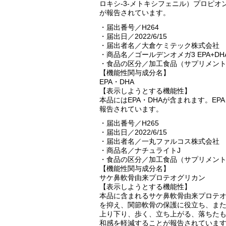
ロキシ-3-メトキシフェニル）プロピオ
が報告されています。
・届出番号／H264
・届出日／2022/6/15
・届出者名／大倉ケミテック株式会社
・商品名／ゴールデンオメガ3 EPA+
・食品の区分／加工食品（サプリメン
【機能性関与成分名】
EPA・DHA
【表示しようとする機能性】
本品にはEPA・DHAが含まれます。E
報告されています。
・届出番号／H265
・届出日／2022/6/15
・届出者名／一丸ファルコス株式会社
・商品名／ナチュライトJ
・食品の区分／加工食品（サプリメン
【機能性関与成分名】
サケ鼻軟骨由来プロテオグリカン
【表示しようとする機能性】
本品に含まれるサケ鼻軟骨由来プロテ
を抑え、関節軟骨の保護に役立ち、ま
上り下り、歩く、立ち上がる、落ちた
和感を軽減することが報告されていま