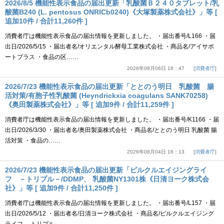
2026/8/5 機能性表示食品の届出更新「乳酸菌Ｂ２４０タブレット/乳
酸菌B240 (L. pentosus ONRICb0240)《大塚製薬株式会社》」等 [
追加10件 / 合計11,260件 ]
消費者庁は機能性表示食品の届出情報を更新しました。 ・届出番号/L166 ・届
出日/2026/5/15 ・届出者名/オリエンタル酵母工業株式会社 ・商品名/アイサポ
ートプラス ・食品の区……
2026年08月06日 16：47
消費者庁
2026/7/23 機能性表示食品の届出更新「ととのう明日 乳酸菌 腸
活対策/有胞子性乳酸菌 (Heyndrickxia coagulans SANK70258)
《奥田製薬株式会社》」等 [ 追加9件 / 合計11,259件 ]
消費者庁は機能性表示食品の届出情報を更新しました。 ・届出番号/K1166 ・届
出日/2026/3/30 ・届出者名/奥田製薬株式会社 ・商品名/ととのう明日 乳酸菌 腸
活対策 ・食品の……
2026年08月04日 16：13
消費者庁
2026/7/23 機能性表示食品の届出更新「ピルクルエイジングライ
フ －トリプル－/DDMP、 乳酸菌NY1301株《日清ヨーク株式会
社》」等 [ 追加9件 / 合計11,250件 ]
消費者庁は機能性表示食品の届出情報を更新しました。 ・届出番号/L157 ・届
出日/2026/5/12 ・届出者名/日清ヨーク株式会社 ・商品名/ピルクルエイジング