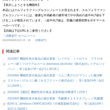
【表示しようとする機能性】
本品にはスルフォラファングルコシノレートが含まれます。スルフォラファン
グルコシノレートには、健康な中高齢者の健常域でやや高めの血中ALT値を下
げることが報告されています。（血中ALT値は、肝臓の健康状態を示すマーカ
ーの一つです。）
【詳細は下記URLをご参照ください】
・
消費者庁 ホームページ
2022年08月31日 15：33
消費者庁
関連記事
2026/8/7 機能性表示食品の届出更新「レイデル ミツロウＡ プラス/キ
ューバ産ミツロウアルコール (beeswax alcohols)《株式会社レイデルジャ
パン》」等 [ 追加17件 / 合計11,301件 ]
2026/8/6 機能性表示食品の届出更新「りんご果汁だけでつくった腸活酢
３００ｍｌ/グルコン酸《オタフクソース株式会社》」等 [ 追加24件 / 合計
11,284件 ]
2026/8/5【撤回】機能性表示食品 更新情報/消費者庁 [ 25件 ]
2026/8/5 機能性表示食品の届出更新「乳酸菌Ｂ２４０タブレット/乳酸菌
B240 (L. pentosus ONRICb0240)《大塚製薬株式会社》」等 [ 追加10件 /
合計11,260件 ]