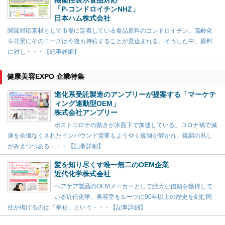
「P-コンドロイチンNHZ」
日本ハム株式会社
関節対応素材として市場に定着している食品原料のコンドロイチン。高齢化
を背景にそのニーズは今後も持続することが見込まれる。そうした中、原料
に対し・・・【記事詳細】
健康美容EXPO 企業特集
進化系受託製造のアンプリーが提案する「マーケテ
ィング連動型OEM」
株式会社アンプリー
ポストコロナの動きが水面下で加速している。コロナ禍で減
速を余儀なくされたインバウンド需要もようやく規制が解かれ、復調の兆し
がみえつつある・・・【記事詳細】
髪を知り尽くす唯一無二のOEM企業
近代化学株式会社
ヘアケア製品のOEMメーカーとして絶大な信頼を獲得して
いる近代化学。美容室をルーツに90年以上の歴史を刻む同
社が掲げるのは「幸せ」という・・・【記事詳細】