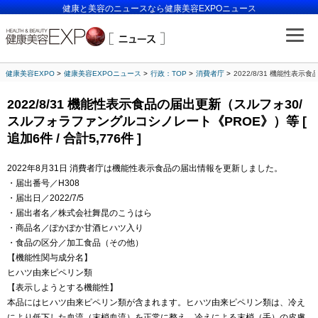
健康と美容のニュースなら健康美容EXPOニュース
健康美容EXPO
健康美容EXPOニュース
行政：TOP
消費者庁
2022/8/31 機能性表示
2022/8/31 機能性表示食品の届出更新（スルフォ30/
スルフォラファングルコシノレート《PROE》）等 [
追加6件 / 合計5,776件 ]
2022年8月31日 消費者庁は機能性表示食品の届出情報を更新しました。
・届出番号／H308
・届出日／2022/7/5
・届出者名／株式会社舞昆のこうはら
・商品名／ぽかぽか甘酒ヒハツ入り
・食品の区分／加工食品（その他）
【機能性関与成分名】
ヒハツ由来ピペリン類
【表示しようとする機能性】
本品にはヒハツ由来ピペリン類が含まれます。ヒハツ由来ピペリン類は、冷え
により低下した血流（末梢血流）を正常に整え、冷えによる末梢（手）の皮膚