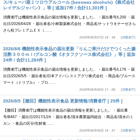
ス/キューバ産ミツロウアルコール (beeswax alcohols)《株式会社
レイデルジャパン》」等 [ 追加17件 / 合計11,301件 ]
消費者庁は機能性表示食品の届出情報を更新しました。 ・届出番号/L200 ・届
出日/2026/04/28 ・届出者名/小林製薬株式会社 ・商品名/ナットウキナーゼさら
さら粒プレミアムＥＸ（……
2026年08月07日 19：39
消費者庁
2026/8/6 機能性表示食品の届出更新「りんご果汁だけでつくった腸
活酢３００ｍｌ/グルコン酸《オタフクソース株式会社》」等 [ 追加
24件 / 合計11,284件 ]
消費者庁は機能性表示食品の届出情報を更新しました。 ・届出番号/L176 ・届
出日/2026/5/5 ・届出者名/日本アドバンストアグリ株式会社 ・商品名/ブルース
マート（トリプル）・プロ……
2026年08月06日 17：08
消費者庁
2026/8/5【撤回】機能性表示食品 更新情報/消費者庁 [ 25件 ]
【撤回】消費者庁は機能性表示食品の届出情報を更新しました。 ・届出番
号/B467 ・届出日/2017/1/24 ・届出者名/清水農業協同組合 ・商品名/清水のミ
カン ・食品の区分/生鮮食……
2026年08月06日 16：47
消費者庁