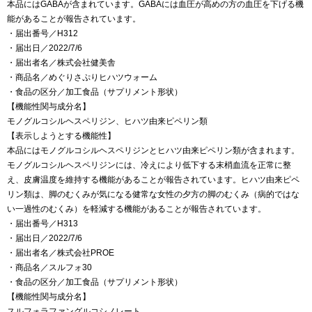
本品にはGABAが含まれています。GABAには血圧が高めの方の血圧を下げる機
能があることが報告されています。
・届出番号／H312
・届出日／2022/7/6
・届出者名／株式会社健美舎
・商品名／めぐりさぷりヒハツウォーム
・食品の区分／加工食品（サプリメント形状）
【機能性関与成分名】
モノグルコシルヘスペリジン、ヒハツ由来ピペリン類
【表示しようとする機能性】
本品にはモノグルコシルヘスペリジンとヒハツ由来ピペリン類が含まれます。
モノグルコシルヘスペリジンには、冷えにより低下する末梢血流を正常に整
え、皮膚温度を維持する機能があることが報告されています。ヒハツ由来ピペ
リン類は、脚のむくみが気になる健常な女性の夕方の脚のむくみ（病的ではな
い一過性のむくみ）を軽減する機能があることが報告されています。
・届出番号／H313
・届出日／2022/7/6
・届出者名／株式会社PROE
・商品名／スルフォ30
・食品の区分／加工食品（サプリメント形状）
【機能性関与成分名】
スルフォラファングルコシノレート