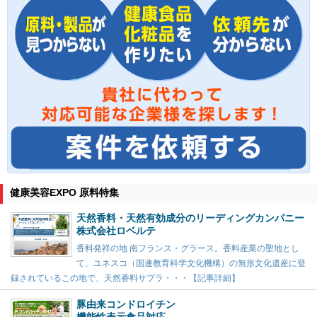
健康美容EXPO 原料特集
天然香料・天然有効成分のリーディングカンパニー
株式会社ロベルテ
香料発祥の地 南フランス・グラース。香料産業の聖地とし
て、ユネスコ（国連教育科学文化機構）の無形文化遺産に登
録されているこの地で、天然香料サプラ・・・【記事詳細】
豚由来コンドロイチン
機能性表示食品対応