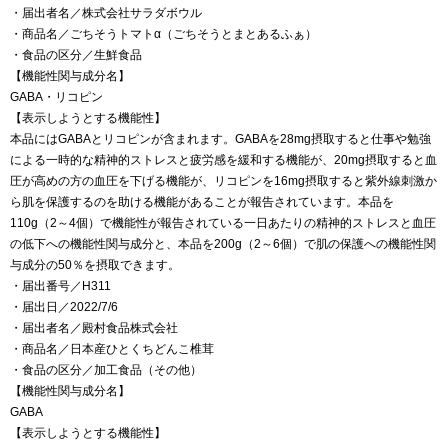
・届出者名／株式会社サラダボウル
・商品名／ごちそうトマトα（ごちそうとまとあるふぁ）
・食品の区分／生鮮食品
【機能性関与成分名】
GABA・リコピン
【表示しようとする機能性】
本品にはGABAとリコピンが含まれます。GABAを28mg摂取すると仕事や勉強
による一時的な精神的ストレスと疲労感を緩和する機能が、20mg摂取すると血
圧が高めの方の血圧を下げる機能が、リコピンを16mg摂取すると紫外線刺激か
ら肌を保護するのを助ける機能があることが報告されています。本品を
110g（2～4個）で機能性が報告されている一日あたりの精神的ストレスと血圧
の低下への機能性関与成分と、本品を200g（2～6個）で肌の保護への機能性関
与成分の50％を摂取できます。
・届出番号／H311
・届出日／2022/7/6
・届出者名／殿村食品株式会社
・商品名／日本産ひとくちどんこ椎茸
・食品の区分／加工食品（その他）
【機能性関与成分名】
GABA
【表示しようとする機能性】