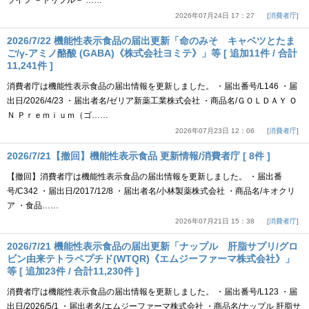
ライフ －トリプル－ ……
2026年07月24日 17：27
消費者庁
2026/7/22 機能性表示食品の届出更新「命のみそ キャベツとたま
ご/γ-アミノ酪酸 (GABA)《株式会社ヨミテ》」等 [ 追加11件 / 合計
11,241件 ]
消費者庁は機能性表示食品の届出情報を更新しました。 ・届出番号/L146 ・届
出日/2026/4/23 ・届出者名/ゼリア新薬工業株式会社 ・商品名/ＧＯＬＤＡＹ Ｏ
Ｎ Ｐｒｅｍｉｕｍ（ゴ……
2026年07月23日 12：06
消費者庁
2026/7/21【撤回】機能性表示食品 更新情報/消費者庁 [ 8件 ]
【撤回】消費者庁は機能性表示食品の届出情報を更新しました。 ・届出番
号/C342 ・届出日/2017/12/8 ・届出者名/小林製薬株式会社 ・商品名/キオクリ
ア ・食品……
2026年07月21日 15：38
消費者庁
2026/7/21 機能性表示食品の届出更新「ナップル 肝脂サプリ/グロ
ビン由来テトラペプチド(WTQR)《エムジーファーマ株式会社》」
等 [ 追加23件 / 合計11,230件 ]
消費者庁は機能性表示食品の届出情報を更新しました。 ・届出番号/L123 ・届
出日/2026/5/1 ・届出者名/エムジーファーマ株式会社 ・商品名/ナップル 肝脂サ