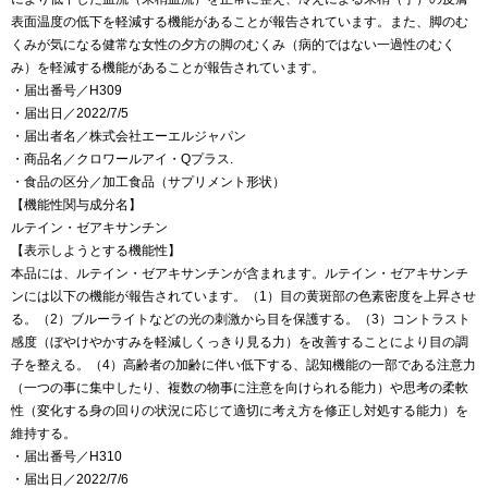
表面温度の低下を軽減する機能があることが報告されています。また、脚のむ
くみが気になる健常な女性の夕方の脚のむくみ（病的ではない一過性のむく
み）を軽減する機能があることが報告されています。
・届出番号／H309
・届出日／2022/7/5
・届出者名／株式会社エーエルジャパン
・商品名／クロワールアイ・Qプラス.
・食品の区分／加工食品（サプリメント形状）
【機能性関与成分名】
ルテイン・ゼアキサンチン
【表示しようとする機能性】
本品には、ルテイン・ゼアキサンチンが含まれます。ルテイン・ゼアキサンチ
ンには以下の機能が報告されています。（1）目の黄斑部の色素密度を上昇させ
る。（2）ブルーライトなどの光の刺激から目を保護する。（3）コントラスト
感度（ぼやけやかすみを軽減しくっきり見る力）を改善することにより目の調
子を整える。（4）高齢者の加齢に伴い低下する、認知機能の一部である注意力
（一つの事に集中したり、複数の物事に注意を向けられる能力）や思考の柔軟
性（変化する身の回りの状況に応じて適切に考え方を修正し対処する能力）を
維持する。
・届出番号／H310
・届出日／2022/7/6