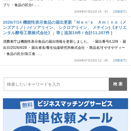
プリ ・食品の区分/……
2026年07月21日 15：37
消費者庁
2026/7/14 機能性表示食品の届出更新「Ｍｅｎ’ｓ Ａｍｉｎｏ（メ
ンズアミノ）/イソアリイン、 シクロアリイン、 メチイン)《オリエ
ンタル酵母工業株式会社》」等 [ 追加14件 / 合計11,207件 ]
消費者庁は機能性表示食品の届出情報を更新しました。 ・届出番号/L109 ・届
出日/2026/4/28 ・届出者名/養生仙薬研究所株式会社 ・商品名/すやすやティー
・食品の区分/加工食……
2026年07月15日 12：05
消費者庁