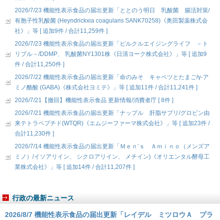
2026/7/23 機能性表示食品の届出更新「ととのう明日 乳酸菌 腸活対策/
有胞子性乳酸菌 (Heyndrickxia coagulans SANK70258)《奥田製薬株式会
社》」等 [ 追加9件 / 合計11,259件 ]
2026/7/23 機能性表示食品の届出更新「ピルクルエイジングライフ －ト
リプル－/DDMP、 乳酸菌NY1301株《日清ヨーク株式会社》」等 [ 追加9
件 / 合計11,250件 ]
2026/7/22 機能性表示食品の届出更新「命のみそ キャベツとたまご/γ-ア
ミノ酪酸 (GABA)《株式会社ヨミテ》」等 [ 追加11件 / 合計11,241件 ]
2026/7/21【撤回】機能性表示食品 更新情報/消費者庁 [ 8件 ]
2026/7/21 機能性表示食品の届出更新「ナップル 肝脂サプリ/グロビン由
来テトラペプチド(WTQR)《エムジーファーマ株式会社》」等 [ 追加23件 /
合計11,230件 ]
2026/7/14 機能性表示食品の届出更新「Ｍｅｎ’ｓ Ａｍｉｎｏ（メンズア
ミノ）/イソアリイン、 シクロアリイン、 メチイン)《オリエンタル酵母工
業株式会社》」等 [ 追加14件 / 合計11,207件 ]
行政の最新ニュース
2026/8/7 機能性表示食品の届出更新「レイデル ミツロウＡ プラ