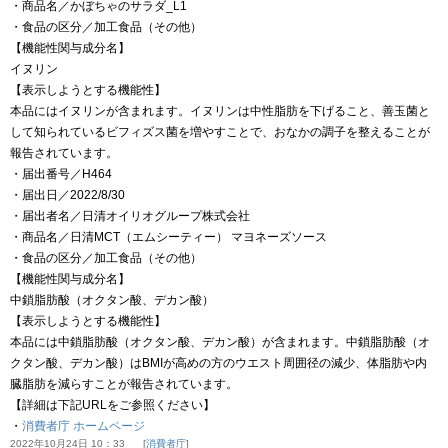
・商品名／かぼちゃのサラダ_L1
・食品の区分／加工食品（その他）
【機能性関与成分名】
イヌリン
【表示しようとする機能性】
本品にはイヌリンが含まれます。イヌリンは中性脂肪を下げること、善玉菌と
して知られているビフィズス菌を増やすことで、おなかの調子を整えることが
報告されています。
・届出番号／H464
・届出日／2022/8/30
・届出者名／日清オイリオグループ株式会社
・商品名／日清MCT（エムシーティー） マヨネーズソース
・食品の区分／加工食品（その他）
【機能性関与成分名】
中鎖脂肪酸（オクタン酸、デカン酸）
【表示しようとする機能性】
本品には中鎖脂肪酸（オクタン酸、デカン酸）が含まれます。中鎖脂肪酸（オ
クタン酸、デカン酸）はBMIが高めの方のウエスト周囲径の減少、体脂肪や内
臓脂肪を減らすことが報告されています。
【詳細は下記URLをご参照ください】
・
消費者庁 ホームページ
2022年10月24日 10：33
消費者庁