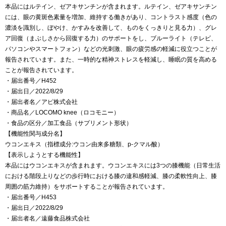
本品にはルテイン、ゼアキサンチンが含まれます。ルテイン、ゼアキサンチン
には、眼の黄斑色素量を増加、維持する働きがあり、コントラスト感度（色の
濃淡を識別し、ぼやけ、かすみを改善して、ものをくっきりと見る力）、グレ
ア回復（まぶしさから回復する力）のサポートをし、ブルーライト（テレビ、
パソコンやスマートフォン）などの光刺激、眼の疲労感の軽減に役立つことが
報告されています。また、一時的な精神ストレスを軽減し、睡眠の質を高める
ことが報告されています。
・届出番号／H452
・届出日／2022/8/29
・届出者名／アピ株式会社
・商品名／LOCOMO knee（ロコモニー）
・食品の区分／加工食品（サプリメント形状）
【機能性関与成分名】
ウコンエキス（指標成分:ウコン由来多糖類、p-クマル酸）
【表示しようとする機能性】
本品にはウコンエキスが含まれます。ウコンエキスには3つの膝機能（日常生活
における階段上りなどの歩行時における膝の違和感軽減、膝の柔軟性向上、膝
周囲の筋力維持）をサポートすることが報告されています。
・届出番号／H453
・届出日／2022/8/29
・届出者名／遠藤食品株式会社