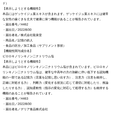
ド）
【表示しようとする機能性】
本品にはゲッケイジュ葉エキスが含まれます。ゲッケイジュ葉エキスには健常
な女性の歯ぐきを丈夫で健康に保つ機能があることが報告されています。
・届出番号／H462
・届出日／2022/8/30
・届出者名／株式会社龍泉堂
・商品名／記憶の鉄人
・食品の区分／加工食品（サプリメント形状）
【機能性関与成分名】
ピロロキノリンキノン二ナトリウム塩
【表示しようとする機能性】
本品にはピロロキノリンキノン二ナトリウム塩が含まれています。ピロロキノ
リンキノン二ナトリウム塩は、健常な中高年の方の加齢に伴い低下する認知機
能の一部である記憶力（言葉を記憶し思い出す力）、注意力（注意を維持し、
正確に対処する力）、判断力（変化する状況に応じて適切に対処したり、推論
したりする力）、認知柔軟性（指示の変化に対応して処理する力）を維持する
機能のあることが報告されています。
・届出番号／H463
・届出日／2022/8/30
・届出者名／デリア食品株式会社