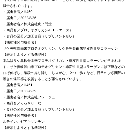
報告されています。
・届出番号／H450
・届出日／2022/8/26
・届出者名／株式会社虎ノ門堂
・商品名／プロテオグリカンACE（エース）
・食品の区分／加工食品（サプリメント形状）
【機能性関与成分名】
サケ鼻軟骨由来プロテオグリカン、サケ鼻軟骨由来非変性Ⅱ型コラーゲン
【表示しようとする機能性】
本品はサケ鼻軟骨由来プロテオグリカン・非変性Ⅱ型コラーゲンが含まれま
す。サケ鼻軟骨由来プロテオグリカン・非変性Ⅱ型コラーゲンには正座などの
曲げ伸ばし、階段の昇り降り、しゃがむ、立つ、歩くなど、日常のひざ関節の
動きの違和感を改善することが報告されています。
・届出番号／H451
・届出日／2022/8/29
・届出者名／株式会社フレージュ
・商品名／くっきりーな
・食品の区分／加工食品（サプリメント形状）
【機能性関与成分名】
ルテイン、ゼアキサンチン
【表示しようとする機能性】