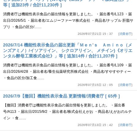
等 [ 追加23件 / 合計11,230件 ]
消費者庁は機能性表示食品の届出情報を更新しました。 ・届出番号/L123 ・届
出日/2026/5/1 ・届出者名/エムジーファーマ株式会社 ・商品名/ナップル 肝脂サ
プリ ・食品の区分/……
2026年07月21日 15：37
消費者庁
2026/7/14 機能性表示食品の届出更新「Ｍｅｎ’ｓ Ａｍｉｎｏ（メ
ンズアミノ）/イソアリイン、 シクロアリイン、 メチイン)《オリエ
ンタル酵母工業株式会社》」等 [ 追加14件 / 合計11,207件 ]
消費者庁は機能性表示食品の届出情報を更新しました。 ・届出番号/L109 ・届
出日/2026/4/28 ・届出者名/養生仙薬研究所株式会社 ・商品名/すやすやティー
・食品の区分/加工食……
2026年07月15日 12：05
消費者庁
2026/7/9【撤回】機能性表示食品 更新情報/消費者庁 [ 65件 ]
【撤回】消費者庁は機能性表示食品の届出情報を更新しました。 ・届出番
号/A113 ・届出日/2015/9/2 ・届出者名/株式会社えがお ・商品名/えがおのルテ
イン ・食……
2026年07月13日 15：42
消費者庁