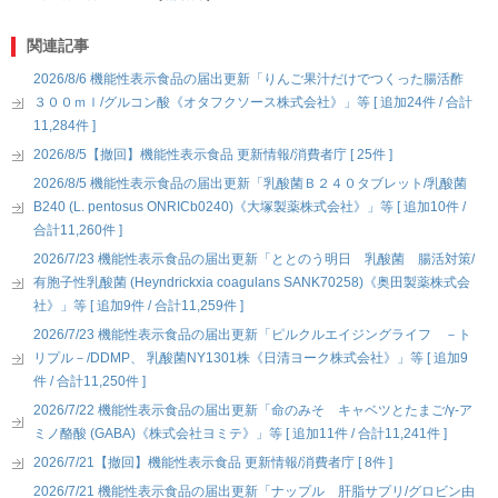
関連記事
2026/8/6 機能性表示食品の届出更新「りんご果汁だけでつくった腸活酢
３００ｍｌ/グルコン酸《オタフクソース株式会社》」等 [ 追加24件 / 合計
11,284件 ]
2026/8/5【撤回】機能性表示食品 更新情報/消費者庁 [ 25件 ]
2026/8/5 機能性表示食品の届出更新「乳酸菌Ｂ２４０タブレット/乳酸菌
B240 (L. pentosus ONRICb0240)《大塚製薬株式会社》」等 [ 追加10件 /
合計11,260件 ]
2026/7/23 機能性表示食品の届出更新「ととのう明日 乳酸菌 腸活対策/
有胞子性乳酸菌 (Heyndrickxia coagulans SANK70258)《奥田製薬株式会
社》」等 [ 追加9件 / 合計11,259件 ]
2026/7/23 機能性表示食品の届出更新「ピルクルエイジングライフ －ト
リプル－/DDMP、 乳酸菌NY1301株《日清ヨーク株式会社》」等 [ 追加9
件 / 合計11,250件 ]
2026/7/22 機能性表示食品の届出更新「命のみそ キャベツとたまご/γ-ア
ミノ酪酸 (GABA)《株式会社ヨミテ》」等 [ 追加11件 / 合計11,241件 ]
2026/7/21【撤回】機能性表示食品 更新情報/消費者庁 [ 8件 ]
2026/7/21 機能性表示食品の届出更新「ナップル 肝脂サプリ/グロビン由