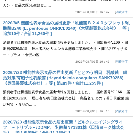
カン ・食品の区分/生鮮食……
2026年08月06日 16：47
消費者庁
2026/8/5 機能性表示食品の届出更新「乳酸菌Ｂ２４０タブレット/乳
酸菌B240 (L. pentosus ONRICb0240)《大塚製薬株式会社》」等 [
追加10件 / 合計11,260件 ]
消費者庁は機能性表示食品の届出情報を更新しました。 ・届出番号/L166 ・届
出日/2026/5/15 ・届出者名/オリエンタル酵母工業株式会社 ・商品名/アイサポ
ートプラス ・食品の区……
2026年08月06日 16：47
消費者庁
2026/7/23 機能性表示食品の届出更新「ととのう明日 乳酸菌 腸
活対策/有胞子性乳酸菌 (Heyndrickxia coagulans SANK70258)
《奥田製薬株式会社》」等 [ 追加9件 / 合計11,259件 ]
消費者庁は機能性表示食品の届出情報を更新しました。 ・届出番号/K1166 ・届
出日/2026/3/30 ・届出者名/奥田製薬株式会社 ・商品名/ととのう明日 乳酸菌 腸
活対策 ・食品の……
2026年08月04日 16：13
消費者庁
2026/7/23 機能性表示食品の届出更新「ピルクルエイジングライ
フ －トリプル－/DDMP、 乳酸菌NY1301株《日清ヨーク株式会
社》」等 [ 追加9件 / 合計11,250件 ]