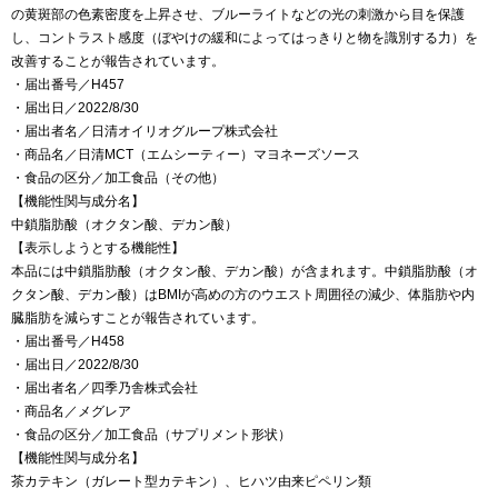
の黄斑部の色素密度を上昇させ、ブルーライトなどの光の刺激から目を保護
し、コントラスト感度（ぼやけの緩和によってはっきりと物を識別する力）を
改善することが報告されています。
・届出番号／H457
・届出日／2022/8/30
・届出者名／日清オイリオグループ株式会社
・商品名／日清MCT（エムシーティー）マヨネーズソース
・食品の区分／加工食品（その他）
【機能性関与成分名】
中鎖脂肪酸（オクタン酸、デカン酸）
【表示しようとする機能性】
本品には中鎖脂肪酸（オクタン酸、デカン酸）が含まれます。中鎖脂肪酸（オ
クタン酸、デカン酸）はBMIが高めの方のウエスト周囲径の減少、体脂肪や内
臓脂肪を減らすことが報告されています。
・届出番号／H458
・届出日／2022/8/30
・届出者名／四季乃舎株式会社
・商品名／メグレア
・食品の区分／加工食品（サプリメント形状）
【機能性関与成分名】
茶カテキン（ガレート型カテキン）、ヒハツ由来ピペリン類