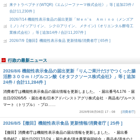
来テトラペプチド(WTQR)《エムジーファーマ株式会社》」等 [ 追加23件 /
合計11,230件 ]
2026/7/14 機能性表示食品の届出更新「Ｍｅｎ’ｓ Ａｍｉｎｏ（メンズア
ミノ）/イソアリイン、 シクロアリイン、 メチイン)《オリエンタル酵母工
業株式会社》」等 [ 追加14件 / 合計11,207件 ]
2026/7/9【撤回】機能性表示食品 更新情報/消費者庁 [ 65件 ]
行政の最新ニュース
2026/8/6 機能性表示食品の届出更新「りんご果汁だけでつくった腸
活酢３００ｍｌ/グルコン酸《オタフクソース株式会社》」等 [ 追加
24件 / 合計11,284件 ]
消費者庁は機能性表示食品の届出情報を更新しました。 ・届出番号/L176 ・届
出日/2026/5/5 ・届出者名/日本アドバンストアグリ株式会社 ・商品名/ブルース
マート（トリプル）・プロ……
2026年08月06日 17：08
消費者庁
2026/8/5【撤回】機能性表示食品 更新情報/消費者庁 [ 25件 ]
【撤回】消費者庁は機能性表示食品の届出情報を更新しました。 ・届出番
号/B467 ・届出日/2017/1/24 ・届出者名/清水農業協同組合 ・商品名/清水のミ