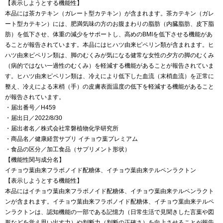
【表示しようとする機能性】
本品には茶カテキン（ガレート型カテキン）が含まれます。茶カテキン（ガレ
ート型カテキン）には、肥満気味の方のお腹まわりの脂肪（内臓脂肪、皮下脂
肪）を低下させ、体重の減少をサポートし、高めのBMIを低下させる機能があ
ることが報告されています。本品にはヒハツ由来ピペリン類が含まれます。ヒ
ハツ由来ピペリン類は、脚のむくみが気になる健常な女性の夕方の脚のむくみ
（病的ではない一過性のむくみ）を軽減する機能があることが報告されていま
す。ヒハツ由来ピペリン類は、冷えにより低下した血流（末梢血流）を正常に
整え、冷えによる末梢（手）の皮膚表面温度の低下を軽減する機能があること
が報告されています。
・届出番号／H459
・届出日／2022/8/30
・届出者名／株式会社常磐植物化学研究所
・商品名／健康経営サプリ イチョウ葉プレミアム
・食品の区分／加工食品（サプリメント形状）
【機能性関与成分名】
イチョウ葉由来フラボノイド配糖体、イチョウ葉由来テルペンラクトン
【表示しようとする機能性】
本品にはイチョウ葉由来フラボノイド配糖体、イチョウ葉由来テルペンラクト
ンが含まれます。イチョウ葉由来フラボノイド配糖体、イチョウ葉由来テルペ
ンラクトンは、認知機能の一部である記憶力（日常生活で見聞きした言葉や図
形などを覚え思い出す力）や判断力（判断の正確さ）を向上させることが報告