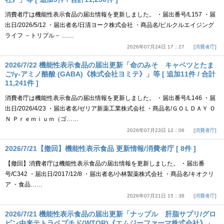
消費者庁は機能性表示食品の届出情報を更新しました。 ・届出番号/L157 ・届
出日/2026/5/12 ・届出者名/日清ヨーク株式会社 ・商品名/ピルクルエイジング
ライフ －トリプル－ ……
2026年07月24日 17：27
消費者庁
2026/7/22 機能性表示食品の届出更新「命のみそ キャベツとたま
ご/γ-アミノ酪酸 (GABA)《株式会社ヨミテ》」等 [ 追加11件 / 合計
11,241件 ]
消費者庁は機能性表示食品の届出情報を更新しました。 ・届出番号/L146 ・届
出日/2026/4/23 ・届出者名/ゼリア新薬工業株式会社 ・商品名/ＧＯＬＤＡＹ Ｏ
Ｎ Ｐｒｅｍｉｕｍ（ゴ……
2026年07月23日 12：06
消費者庁
2026/7/21【撤回】機能性表示食品 更新情報/消費者庁 [ 8件 ]
【撤回】消費者庁は機能性表示食品の届出情報を更新しました。 ・届出番
号/C342 ・届出日/2017/12/8 ・届出者名/小林製薬株式会社 ・商品名/キオクリ
ア ・食品……
2026年07月21日 15：38
消費者庁
2026/7/21 機能性表示食品の届出更新「ナップル 肝脂サプリ/グロ
ビン由来テトラペプチド(WTQR)《エムジーファーマ株式会社》」