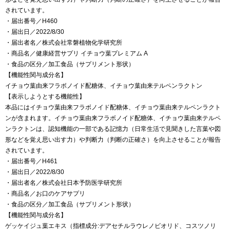
されています。
・届出番号／H460
・届出日／2022/8/30
・届出者名／株式会社常磐植物化学研究所
・商品名／健康経営サプリ イチョウ葉プレミアム A
・食品の区分／加工食品（サプリメント形状）
【機能性関与成分名】
イチョウ葉由来フラボノイド配糖体、イチョウ葉由来テルペンラクトン
【表示しようとする機能性】
本品にはイチョウ葉由来フラボノイド配糖体、イチョウ葉由来テルペンラクト
ンが含まれます。イチョウ葉由来フラボノイド配糖体、イチョウ葉由来テルペ
ンラクトンは、認知機能の一部である記憶力（日常生活で見聞きした言葉や図
形などを覚え思い出す力）や判断力（判断の正確さ）を向上させることが報告
されています。
・届出番号／H461
・届出日／2022/8/30
・届出者名／株式会社日本予防医学研究所
・商品名／お口のケアサプリ
・食品の区分／加工食品（サプリメント形状）
【機能性関与成分名】
ゲッケイジュ葉エキス（指標成分:デアセチルラウレノビオリド、コスツノリ