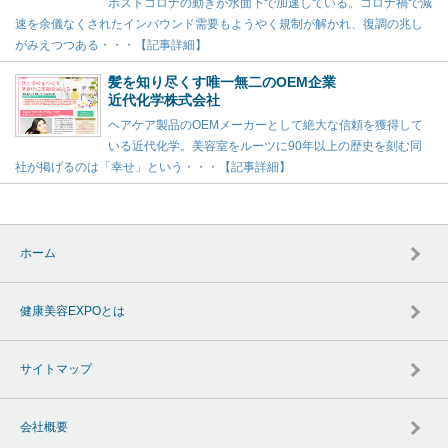
ポストコロナの動きが水面下で加速している。コロナ禍で減
速を余儀なくされたインバウンド需要もようやく規制が解かれ、復調の兆し
がみえつつある・・・【記事詳細】
髪を知り尽くす唯一無二のOEM企業
近代化学株式会社
ヘアケア製品のOEMメーカーとして絶大な信頼を獲得して
いる近代化学。美容室をルーツに90年以上の歴史を刻む同
社が掲げるのは「幸せ」という・・・【記事詳細】
ホーム
健康美容EXPOとは
サイトマップ
会社概要