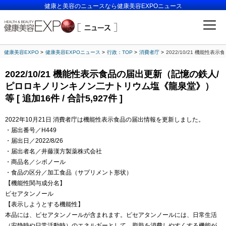
健康と美容のニュースなら健康美容EXPOニュース
健康美容EXPO
健康美容EXPOニュース
行政：TOP
消費者庁
2022/10/21 機能性
2022/10/21 機能性表示食品の届出更新（記憶の鉄人/
ピロロキノリンキノン二ナトリウム塩《龍泉堂》）
等 [ 追加16件 / 合計5,927件 ]
2022年10月21日 消費者庁は機能性表示食品の届出情報を更新しました。
・届出番号／H449
・届出日／2022/8/26
・届出者名／井藤漢方製薬株式会社
・商品名／シボノール
・食品の区分／加工食品（サプリメント形状）
【機能性関与成分名】
ピセアタンノール
【表示しようとする機能性】
本品には、ピセアタンノールが含まれます。ピセアタンノールには、日常生活
（安静時や日常活動時）のエネルギーとして、脂肪を消費しやすくする機能が