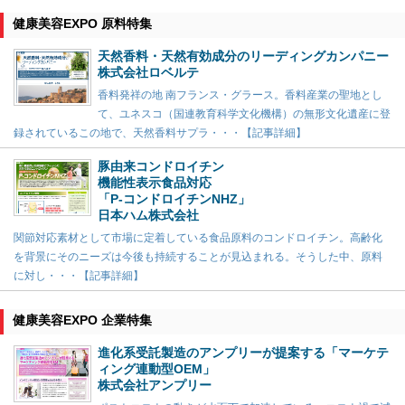
健康美容EXPO 原料特集
天然香料・天然有効成分のリーディングカンパニー
株式会社ロベルテ
香料発祥の地 南フランス・グラース。香料産業の聖地とし
て、ユネスコ（国連教育科学文化機構）の無形文化遺産に登
録されているこの地で、天然香料サプラ・・・【記事詳細】
豚由来コンドロイチン
機能性表示食品対応
「P-コンドロイチンNHZ」
日本ハム株式会社
関節対応素材として市場に定着している食品原料のコンドロイチン。高齢化
を背景にそのニーズは今後も持続することが見込まれる。そうした中、原料
に対し・・・【記事詳細】
健康美容EXPO 企業特集
進化系受託製造のアンプリーが提案する「マーケテ
ィング連動型OEM」
株式会社アンプリー