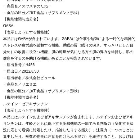
・商品名／スヤスヤのたね+
・食品の区分／加工食品（サプリメント形状）
【機能性関与成分名】
GABA
【表示しようとする機能性】
本品にはGABAが含まれています。GABAには仕事や勉強による一時的な精神的
ストレスや疲労感を緩和する機能、睡眠の質（眠りの深さ、すっきりとした目
覚め）の改善に役立つ機能、肌の乾燥が気になる方の肌の弾力を維持し、肌の
健康を守るのを助ける機能があることが報告されています。
・届出番号／H456
・届出日／2022/8/30
・届出者名／株式会社ピュール
・商品名／サエミエ
・食品の区分／加工食品（サプリメント形状）
【機能性関与成分名】
ルテイン・ゼアキサンチン
【表示しようとする機能性】
本品にはルテインおよびゼアキサンチンが含まれます。ルテインおよびゼアキ
サンチンは、年齢とともに低下する認知機能の一部である判断力（変化する状
況に応じて適切に対処したり、推論したりする能力）、注意力（一つのことに
集中したり、複数の物事に注意を向けられる能力）を維持すること、および目