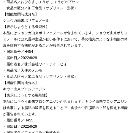
・商品名／おひさましょうが しょうがカプセル
・食品の区分／加工食品（サプリメント形状）
【機能性関与成分名】
ショウガ由来ポリフェノール
【表示しようとする機能性】
本品にはショウガ由来ポリフェノールが含まれています。ショウガ由来ポリフ
ェノールには気温や室温が低い条件下において、手の指先のような末梢部の体
温を維持する機能があることが報告されています。
・届出番号／H454
・届出日／2022/8/29
・届出者名／株式会社ワイ・テイ・ビイ
・商品名／天使のメルモ
・食品の区分／加工食品（サプリメント形状）
【機能性関与成分名】
キウイ由来プロシアニジン
【表示しようとする機能性】
本品にはキウイ由来プロシアニジンが含まれます。キウイ由来プロシアニジン
は食事による脂肪の吸収を抑えることで、食後の中性脂肪の上昇を抑える機能
が報告されています。
・届出番号／H455
・届出日／2022/8/29
・届出者名／フェイスラボ株式会社