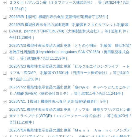
３００ｍｌ/グルコン酸《オタフクソース株式会社》」等 [ 追加24件 / 合計
11,284件 ]
2026/8/5【撤回】機能性表示食品 更新情報/消費者庁 [ 25件 ]
2026/8/5 機能性表示食品の届出更新「乳酸菌Ｂ２４０タブレット/乳酸菌
B240 (L. pentosus ONRICb0240)《大塚製薬株式会社》」等 [ 追加10件 /
合計11,260件 ]
2026/7/23 機能性表示食品の届出更新「ととのう明日 乳酸菌 腸活対策/
有胞子性乳酸菌 (Heyndrickxia coagulans SANK70258)《奥田製薬株式会
社》」等 [ 追加9件 / 合計11,259件 ]
2026/7/23 機能性表示食品の届出更新「ピルクルエイジングライフ －ト
リプル－/DDMP、 乳酸菌NY1301株《日清ヨーク株式会社》」等 [ 追加9
件 / 合計11,250件 ]
2026/7/22 機能性表示食品の届出更新「命のみそ キャベツとたまご/γ-ア
ミノ酪酸 (GABA)《株式会社ヨミテ》」等 [ 追加11件 / 合計11,241件 ]
2026/7/21【撤回】機能性表示食品 更新情報/消費者庁 [ 8件 ]
2026/7/21 機能性表示食品の届出更新「ナップル 肝脂サプリ/グロビン由
来テトラペプチド(WTQR)《エムジーファーマ株式会社》」等 [ 追加23件 /
合計11,230件 ]
2026/7/14 機能性表示食品の届出更新「Ｍｅｎ’ｓ Ａｍｉｎｏ（メンズア
ミノ）/イソアリイン、 シクロアリイン、 メチイン)《オリエンタル酵母工