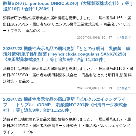
酸菌B240 (L. pentosus ONRICb0240)《大塚製薬株式会社》」等 [
追加10件 / 合計11,260件 ]
消費者庁は機能性表示食品の届出情報を更新しました。 ・届出番号/L166 ・届
出日/2026/5/15 ・届出者名/オリエンタル酵母工業株式会社 ・商品名/アイサポ
ートプラス ・食品の区……
2026年08月06日 16：47
消費者庁
2026/7/23 機能性表示食品の届出更新「ととのう明日 乳酸菌 腸
活対策/有胞子性乳酸菌 (Heyndrickxia coagulans SANK70258)
《奥田製薬株式会社》」等 [ 追加9件 / 合計11,259件 ]
消費者庁は機能性表示食品の届出情報を更新しました。 ・届出番号/K1166 ・届
出日/2026/3/30 ・届出者名/奥田製薬株式会社 ・商品名/ととのう明日 乳酸菌 腸
活対策 ・食品の……
2026年08月04日 16：13
消費者庁
2026/7/23 機能性表示食品の届出更新「ピルクルエイジングライ
フ －トリプル－/DDMP、 乳酸菌NY1301株《日清ヨーク株式会
社》」等 [ 追加9件 / 合計11,250件 ]
消費者庁は機能性表示食品の届出情報を更新しました。 ・届出番号/L157 ・届
出日/2026/5/12 ・届出者名/日清ヨーク株式会社 ・商品名/ピルクルエイジング
ライフ －トリプル－ ……