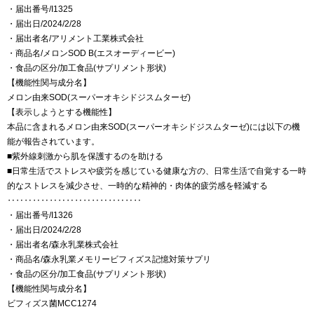
・届出番号/I1325
・届出日/2024/2/28
・届出者名/アリメント工業株式会社
・商品名/メロンSOD B(エスオーディービー)
・食品の区分/加工食品(サプリメント形状)
【機能性関与成分名】
メロン由来SOD(スーパーオキシドジスムターゼ)
【表示しようとする機能性】
本品に含まれるメロン由来SOD(スーパーオキシドジスムターゼ)には以下の機
能が報告されています。
■紫外線刺激から肌を保護するのを助ける
■日常生活でストレスや疲労を感じている健康な方の、日常生活で自覚する一時
的なストレスを減少させ、一時的な精神的・肉体的疲労感を軽減する
‥‥‥‥‥‥‥‥‥‥‥‥‥‥‥‥
・届出番号/I1326
・届出日/2024/2/28
・届出者名/森永乳業株式会社
・商品名/森永乳業メモリービフィズス記憶対策サプリ
・食品の区分/加工食品(サプリメント形状)
【機能性関与成分名】
ビフィズス菌MCC1274