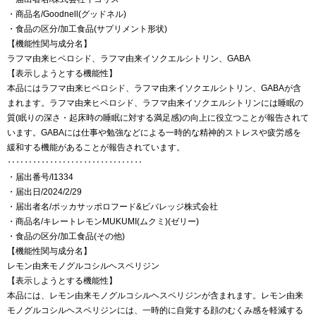
・商品名/Goodnell(グッドネル)
・食品の区分/加工食品(サプリメント形状)
【機能性関与成分名】
ラフマ由来ヒペロシド、ラフマ由来イソクエルシトリン、GABA
【表示しようとする機能性】
本品にはラフマ由来ヒペロシド、ラフマ由来イソクエルシトリン、GABAが含
まれます。ラフマ由来ヒペロシド、ラフマ由来イソクエルシトリンには睡眠の
質(眠りの深さ・起床時の睡眠に対する満足感)の向上に役立つことが報告されて
います。GABAには仕事や勉強などによる一時的な精神的ストレスや疲労感を
緩和する機能があることが報告されています。
‥‥‥‥‥‥‥‥‥‥‥‥‥‥‥‥
・届出番号/I1334
・届出日/2024/2/29
・届出者名/ポッカサッポロフード&ビバレッジ株式会社
・商品名/キレートレモンMUKUMI(ムクミ)(ゼリー)
・食品の区分/加工食品(その他)
【機能性関与成分名】
レモン由来モノグルコシルヘスペリジン
【表示しようとする機能性】
本品には、レモン由来モノグルコシルヘスペリジンが含まれます。レモン由来
モノグルコシルヘスペリジンには、一時的に自覚する顔のむくみ感を軽減する