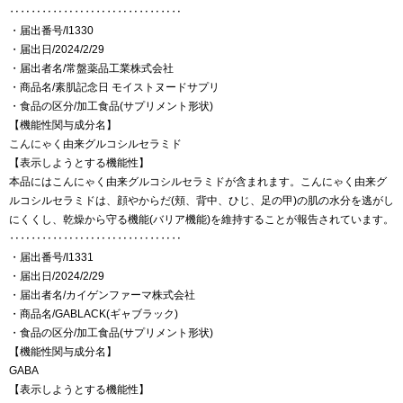
‥‥‥‥‥‥‥‥‥‥‥‥‥‥‥‥
・届出番号/I1330
・届出日/2024/2/29
・届出者名/常盤薬品工業株式会社
・商品名/素肌記念日 モイストヌードサプリ
・食品の区分/加工食品(サプリメント形状)
【機能性関与成分名】
こんにゃく由来グルコシルセラミド
【表示しようとする機能性】
本品にはこんにゃく由来グルコシルセラミドが含まれます。こんにゃく由来グ
ルコシルセラミドは、顔やからだ(頬、背中、ひじ、足の甲)の肌の水分を逃がし
にくくし、乾燥から守る機能(バリア機能)を維持することが報告されています。
‥‥‥‥‥‥‥‥‥‥‥‥‥‥‥‥
・届出番号/I1331
・届出日/2024/2/29
・届出者名/カイゲンファーマ株式会社
・商品名/GABLACK(ギャブラック)
・食品の区分/加工食品(サプリメント形状)
【機能性関与成分名】
GABA
【表示しようとする機能性】