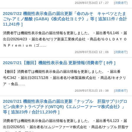
2026年07月24日 17：27
消費者庁
2026/7/22 機能性表示食品の届出更新「命のみそ キャベツとたま
ご/γ-アミノ酪酸 (GABA)《株式会社ヨミテ》」等 [ 追加11件 / 合計
11,241件 ]
消費者庁は機能性表示食品の届出情報を更新しました。 ・届出番号/L146 ・届
出日/2026/4/23 ・届出者名/ゼリア新薬工業株式会社 ・商品名/ＧＯＬＤＡＹ Ｏ
Ｎ Ｐｒｅｍｉｕｍ（ゴ……
2026年07月23日 12：06
消費者庁
2026/7/21【撤回】機能性表示食品 更新情報/消費者庁 [ 8件 ]
【撤回】消費者庁は機能性表示食品の届出情報を更新しました。 ・届出番
号/C342 ・届出日/2017/12/8 ・届出者名/小林製薬株式会社 ・商品名/キオクリ
ア ・食品……
2026年07月21日 15：38
消費者庁
2026/7/21 機能性表示食品の届出更新「ナップル 肝脂サプリ/グロ
ビン由来テトラペプチド(WTQR)《エムジーファーマ株式会社》」
等 [ 追加23件 / 合計11,230件 ]
消費者庁は機能性表示食品の届出情報を更新しました。 ・届出番号/L123 ・届
出日/2026/5/1 ・届出者名/エムジーファーマ株式会社 ・商品名/ナップル 肝脂サ