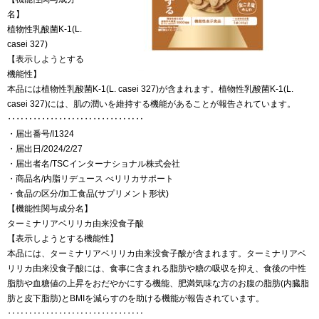
名】
植物性乳酸菌K-1(L.
casei 327)
【表示しようとする
機能性】
本品には植物性乳酸菌K-1(L. casei 327)が含まれます。植物性乳酸菌K-1(L.
casei 327)には、肌の潤いを維持する機能があることが報告されています。
‥‥‥‥‥‥‥‥‥‥‥‥‥‥‥‥
・届出番号/I1324
・届出日/2024/2/27
・届出者名/TSCインターナショナル株式会社
・商品名/内脂リデュース べリリカサポート
・食品の区分/加工食品(サプリメント形状)
【機能性関与成分名】
ターミナリアベリリカ由来没食子酸
【表示しようとする機能性】
本品には、ターミナリアベリリカ由来没食子酸が含まれます。ターミナリアベ
リリカ由来没食子酸には、食事に含まれる脂肪や糖の吸収を抑え、食後の中性
脂肪や血糖値の上昇をおだやかにする機能、肥満気味な方のお腹の脂肪(内臓脂
肪と皮下脂肪)とBMIを減らすのを助ける機能が報告されています。
‥‥‥‥‥‥‥‥‥‥‥‥‥‥‥‥