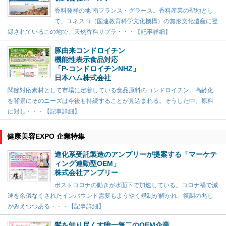
香料発祥の地 南フランス・グラース。香料産業の聖地とし
て、ユネスコ（国連教育科学文化機構）の無形文化遺産に登
録されているこの地で、天然香料サプラ・・・【記事詳細】
豚由来コンドロイチン
機能性表示食品対応
「P-コンドロイチンNHZ」
日本ハム株式会社
関節対応素材として市場に定着している食品原料のコンドロイチン。高齢化
を背景にそのニーズは今後も持続することが見込まれる。そうした中、原料
に対し・・・【記事詳細】
健康美容EXPO 企業特集
進化系受託製造のアンプリーが提案する「マーケテ
ィング連動型OEM」
株式会社アンプリー
ポストコロナの動きが水面下で加速している。コロナ禍で減
速を余儀なくされたインバウンド需要もようやく規制が解かれ、復調の兆し
がみえつつある・・・【記事詳細】
髪を知り尽くす唯一無二のOEM企業