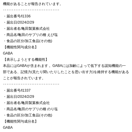
機能があることが報告されています。
‥‥‥‥‥‥‥‥‥‥‥‥‥‥‥‥
・届出番号/I1336
・届出日/2024/2/29
・届出者名/亀田製菓株式会社
・商品名/亀田のサプリの種 えび塩
・食品の区分/加工食品(その他)
【機能性関与成分名】
GABA
【表示しようとする機能性】
本品にはGABAが含まれます 。GABAには加齢によって低下する認知機能の一
部である、記憶力(見たり聞いたりしたことを思い出す力)を維持する機能がある
ことが報告されています。
‥‥‥‥‥‥‥‥‥‥‥‥‥‥‥‥
・届出番号/I1337
・届出日/2024/2/29
・届出者名/亀田製菓株式会社
・商品名/亀田のサプリの種 のり塩
・食品の区分/加工食品(その他)
【機能性関与成分名】
GABA