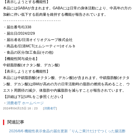
【表示しようとする機能性】
本品にはGABAが含まれます。GABAには日常の身体活動により、中高年の方の
加齢に伴い低下する筋肉量を維持する機能が報告されています。
‥‥‥‥‥‥‥‥‥‥‥‥‥‥‥‥
・届出番号/I1338
・届出日/2024/2/29
・届出者名/日清オイリオグループ株式会社
・商品名/日清MCT(エムシーティー)オイル b
・食品の区分/加工食品(その他)
【機能性関与成分名】
中鎖脂肪酸(オクタン酸、デカン酸)
【表示しようとする機能性】
本品には中鎖脂肪酸(オクタン酸、デカン酸)が含まれます。中鎖脂肪酸(オクタ
ン酸、デカン酸)はBMIが高めの方の日常活動時の脂肪の燃焼を高めること、ウ
エスト周囲径の減少、体脂肪や内臓脂肪を減らすことが報告されています。
【詳細は下記URLをご参照ください】
・
消費者庁 ホームページ
2024年04月15日 16：23
消費者庁
関連記事
2026/8/6 機能性表示食品の届出更新「りんご果汁だけでつくった腸活酢