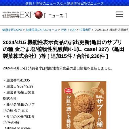
健康と美容のニュースなら健康美容EXPOニュース
健康美容EXPO
健康美容EXPOニュース
行政：TOP
消費者庁
2024/4/15 機能性表示食
2024/4/15 機能性表示食品の届出更新(亀田のサプリ
の種 金ごま塩/植物性乳酸菌K-1(L. casei 327)《亀田
製菓株式会社》)等 [ 追加15件 / 合計8,230件 ]
2024年4月15日 消費者庁は機能性表示食品の届出情報を更新しました。
・届出番号/I1335
・届出日/2024/2/29
・届出者名/亀田製菓
株式会社
・商品名/亀田のサプ
リの種 金ごま塩
・食品の区分/加工食
品(その他)
【機能性関与成分