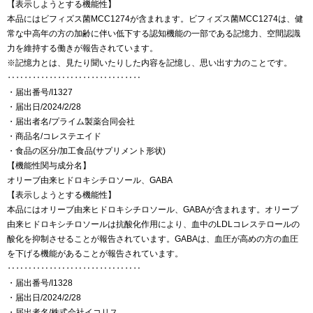
【表示しようとする機能性】
本品にはビフィズス菌MCC1274が含まれます。ビフィズス菌MCC1274は、健
常な中高年の方の加齢に伴い低下する認知機能の一部である記憶力、空間認識
力を維持する働きが報告されています。
※記憶力とは、見たり聞いたりした内容を記憶し、思い出す力のことです。
‥‥‥‥‥‥‥‥‥‥‥‥‥‥‥‥
・届出番号/I1327
・届出日/2024/2/28
・届出者名/プライム製薬合同会社
・商品名/コレステエイド
・食品の区分/加工食品(サプリメント形状)
【機能性関与成分名】
オリーブ由来ヒドロキシチロソール、GABA
【表示しようとする機能性】
本品にはオリーブ由来ヒドロキシチロソール、GABAが含まれます。オリーブ
由来ヒドロキシチロソールは抗酸化作用により、血中のLDLコレステロールの
酸化を抑制させることが報告されています。GABAは、血圧が高めの方の血圧
を下げる機能があることが報告されています。
‥‥‥‥‥‥‥‥‥‥‥‥‥‥‥‥
・届出番号/I1328
・届出日/2024/2/28
・届出者名/株式会社イコリス