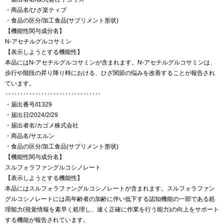
・商品名/ひざ楽ティブ
・食品の区分/加工食品(サプリメント形状)
【機能性関与成分名】
N-アセチルグルコサミン
【表示しようとする機能性】
本品にはN-アセチルグルコサミンが含まれます。N-アセチルグルコサミンは、
歩行や階段の昇り降り時における、ひざ関節の悩みを改善することが報告され
ています。
‥‥‥‥‥‥‥‥‥‥‥‥‥‥‥‥
・届出番号/I1329
・届出日/2024/2/29
・届出者名/カゴメ株式会社
・商品名/サエルン
・食品の区分/加工食品(サプリメント形状)
【機能性関与成分名】
スルフォラファングルコシノレート
【表示しようとする機能性】
本品にはスルフォラファングルコシノレートが含まれます。スルフォラファン
グルコシノレートには高年齢者の加齢に伴い低下する認知機能の一部である処
理能力(視覚情報を素早く処理し、速く正確に作業を行う能力)の向上をサポート
する機能が報告されています。