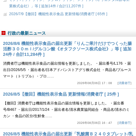
業株式会社》」等 [ 追加14件 / 合計11,207件 ]
2026/7/9【撤回】機能性表示食品 更新情報/消費者庁 [ 65件 ]
行政の最新ニュース
2026/8/6 機能性表示食品の届出更新「りんご果汁だけでつくった腸
活酢３００ｍｌ/グルコン酸《オタフクソース株式会社》」等 [ 追加
24件 / 合計11,284件 ]
消費者庁は機能性表示食品の届出情報を更新しました。 ・届出番号/L176 ・届
出日/2026/5/5 ・届出者名/日本アドバンストアグリ株式会社 ・商品名/ブルース
マート（トリプル）・プロ……
2026年08月06日 17：08
消費者庁
2026/8/5【撤回】機能性表示食品 更新情報/消費者庁 [ 25件 ]
【撤回】消費者庁は機能性表示食品の届出情報を更新しました。 ・届出番
号/B467 ・届出日/2017/1/24 ・届出者名/清水農業協同組合 ・商品名/清水のミ
カン ・食品の区分/生鮮食……
2026年08月06日 16：47
消費者庁
2026/8/5 機能性表示食品の届出更新「乳酸菌Ｂ２４０タブレット/乳