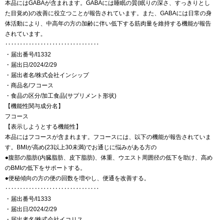
本品にはGABAが含まれます。GABAには睡眠の質(眠りの深さ、すっきりとし
た目覚め)の改善に役立つことが報告されています。また、GABAには日常の身
体活動により、中高年の方の加齢に伴い低下する筋肉量を維持する機能が報告
されています。
‥‥‥‥‥‥‥‥‥‥‥‥‥‥‥‥
・届出番号/I1332
・届出日/2024/2/29
・届出者名/株式会社インシップ
・商品名/フコース
・食品の区分/加工食品(サプリメント形状)
【機能性関与成分名】
フコース
【表示しようとする機能性】
本品にはフコースが含まれます。フコースには、以下の機能が報告されていま
す。BMIが高め(23以上30未満)でお通じに悩みがある方の
●腹部の脂肪(内臓脂肪、皮下脂肪)、体重、ウエスト周囲径の低下を助け、高め
のBMIの低下をサポートする。
●便秘傾向の方の便の回数を増やし、便通を改善する。
‥‥‥‥‥‥‥‥‥‥‥‥‥‥‥‥
・届出番号/I1333
・届出日/2024/2/29
・届出者名/株式会社イコリス