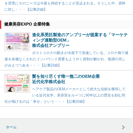
を背景にそのニーズは今後も持続することが見込まれる。そうした中、原料
に対し・・・【記事詳細】
健康美容EXPO 企業特集
進化系受託製造のアンプリーが提案する「マーケテ
ィング連動型OEM」
株式会社アンプリー
ポストコロナの動きが水面下で加速している。コロナ禍で減
速を余儀なくされたインバウンド需要もようやく規制が解かれ、復調の兆し
がみえつつある・・・【記事詳細】
髪を知り尽くす唯一無二のOEM企業
近代化学株式会社
ヘアケア製品のOEMメーカーとして絶大な信頼を獲得して
いる近代化学。美容室をルーツに90年以上の歴史を刻む同
社が掲げるのは「幸せ」という・・・【記事詳細】
ホーム