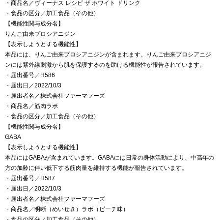
・商品名／ヴィーナス レシピ ザ ホワイト ドリンク
・食品の区分／加工食品（その他）
【機能性関与成分名】
りんご由来プロシアニジン
【表示しようとする機能性】
本品には、りんご由来プロシアニジンが含まれます。りんご由来プロシアニジ
ンには紫外線刺激から肌を保護するのを助ける機能性が報告されています。
・届出番号／H586
・届出日／2022/10/3
・届出者名／株式会社ファーマフーズ
・商品名／筋肉ラボ
・食品の区分／加工食品（その他）
【機能性関与成分名】
GABA
【表示しようとする機能性】
本品にはGABAが含まれています。GABAには日常の身体活動により、中高年の
方の加齢に伴い低下する筋肉量を維持する機能が報告されています。
・届出番号／H587
・届出日／2022/10/3
・届出者名／株式会社ファーマフーズ
・商品名／明晰（めいせき）ラボ（ピーチ味）
・食品の区分／加工食品（その他）