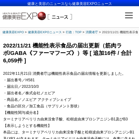
健康と美容のニュースなら健康美容EXPOニュース
健康美容EXPO
健康美容EXPOニュース
行政：TOP
消費者庁
2022/11/21 機能性表
2022/11/21 機能性表示食品の届出更新（筋肉ラ
ボ/GABA《ファーマフーズ》）等 [ 追加16件 / 合計
6,059件 ]
2022年11月21日 消費者庁は機能性表示食品の届出情報を更新しました。
・届出番号／H581
・届出日／2022/10/3
・届出者名／株式会社ノエビア
・商品名／ノエビア アクティブシェイプ
・食品の区分／加工食品（サプリメント形状）
【機能性関与成分名】
ターミナリアベリリカ由来没食子酸、松樹皮由来プロシアニジンB1及びB3
【表示しようとする機能性】
本品には、ターミナリアベリリカ由来没食子酸と松樹皮由来プロシアニジンB1
及びB3 が含まれます。ターミナリアベリリカ由来没食子酸には、食事に含まれ