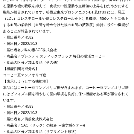
る脂肪や糖の吸収を抑えて、食後の中性脂肪や血糖値の上昇をおだやかにする
機能が報告されています。松樹皮由来プロシアニジンB1 及びB3 には、悪玉
（LDL）コレステロールや総コレステロールを下げる機能、加齢とともに低下
する血管の柔軟性（血管を締め付けた後の血管の拡張度）維持に役立つ機能が
あることが報告されています。
・届出番号／H582
・届出日／2022/10/3
・届出者名／味の素AGF株式会社
・商品名／ブレンディ スティックブラック 毎日の腸活コーヒー
・食品の区分／加工食品（その他）
【機能性関与成分名】
コーヒー豆マンノオリゴ糖
【表示しようとする機能性】
本品にはコーヒー豆マンノオリゴ糖が含まれます。コーヒー豆マンノオリゴ糖
にはビフィズス菌を増やして腸内環境を良好に保つ機能がある事が報告されて
います。
・届出番号／H583
・届出日／2022/10/3
・届出者名／備前化成株式会社
・商品名／SAC（サック）の極み ～疲労感ケア～e
・食品の区分／加工食品（サプリメント形状）