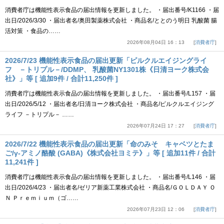
消費者庁は機能性表示食品の届出情報を更新しました。 ・届出番号/K1166 ・届
出日/2026/3/30 ・届出者名/奥田製薬株式会社 ・商品名/ととのう明日 乳酸菌 腸
活対策 ・食品の……
2026年08月04日 16：13
消費者庁
2026/7/23 機能性表示食品の届出更新「ピルクルエイジングライ
フ －トリプル－/DDMP、 乳酸菌NY1301株《日清ヨーク株式会
社》」等 [ 追加9件 / 合計11,250件 ]
消費者庁は機能性表示食品の届出情報を更新しました。 ・届出番号/L157 ・届
出日/2026/5/12 ・届出者名/日清ヨーク株式会社 ・商品名/ピルクルエイジング
ライフ －トリプル－ ……
2026年07月24日 17：27
消費者庁
2026/7/22 機能性表示食品の届出更新「命のみそ キャベツとたま
ご/γ-アミノ酪酸 (GABA)《株式会社ヨミテ》」等 [ 追加11件 / 合計
11,241件 ]
消費者庁は機能性表示食品の届出情報を更新しました。 ・届出番号/L146 ・届
出日/2026/4/23 ・届出者名/ゼリア新薬工業株式会社 ・商品名/ＧＯＬＤＡＹ Ｏ
Ｎ Ｐｒｅｍｉｕｍ（ゴ……
2026年07月23日 12：06
消費者庁