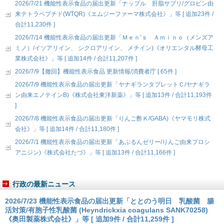
2026/7/21 機能性表示食品の届出更新「ナップル 肝脂サプリ/グロビン由
来テトラペプチド(WTQR)《エムジーファーマ株式会社》」等 [ 追加23件 /
合計11,230件 ]
2026/7/14 機能性表示食品の届出更新「Ｍｅｎ’ｓ Ａｍｉｎｏ（メンズア
ミノ）/イソアリイン、 シクロアリイン、 メチイン)《オリエンタル酵母工
業株式会社》」等 [ 追加14件 / 合計11,207件 ]
2026/7/9【撤回】機能性表示食品 更新情報/消費者庁 [ 65件 ]
2026/7/9 機能性表示食品の届出更新「ヤナギランタブレットＣ/ヤナギラ
ン由来エノテインB)《株式会社東洋新薬》」等 [ 追加13件 / 合計11,193件
]
2026/7/8 機能性表示食品の届出更新「りんご酢Ｋ/GABA)《ヤマモリ株式
会社》」等 [ 追加14件 / 合計11,180件 ]
2026/7/1 機能性表示食品の届出更新「あぷるんゼリー/りんご由来プロシ
アニジン)《株式会社たづ》」等 [ 追加13件 / 合計11,166件 ]
行政の最新ニュース
2026/7/23 機能性表示食品の届出更新「ととのう明日 乳酸菌 腸
活対策/有胞子性乳酸菌 (Heyndrickxia coagulans SANK70258)
《奥田製薬株式会社》」等 [ 追加9件 / 合計11,259件 ]