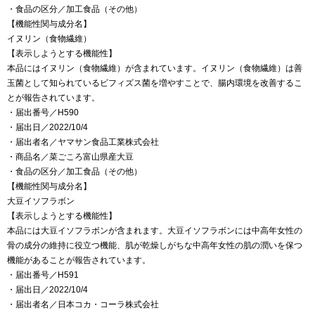
・食品の区分／加工食品（その他）
【機能性関与成分名】
イヌリン（食物繊維）
【表示しようとする機能性】
本品にはイヌリン（食物繊維）が含まれています。イヌリン（食物繊維）は善
玉菌として知られているビフィズス菌を増やすことで、腸内環境を改善するこ
とが報告されています。
・届出番号／H590
・届出日／2022/10/4
・届出者名／ヤマサン食品工業株式会社
・商品名／菜ごころ富山県産大豆
・食品の区分／加工食品（その他）
【機能性関与成分名】
大豆イソフラボン
【表示しようとする機能性】
本品には大豆イソフラボンが含まれます。大豆イソフラボンには中高年女性の
骨の成分の維持に役立つ機能、肌が乾燥しがちな中高年女性の肌の潤いを保つ
機能があることが報告されています。
・届出番号／H591
・届出日／2022/10/4
・届出者名／日本コカ・コーラ株式会社