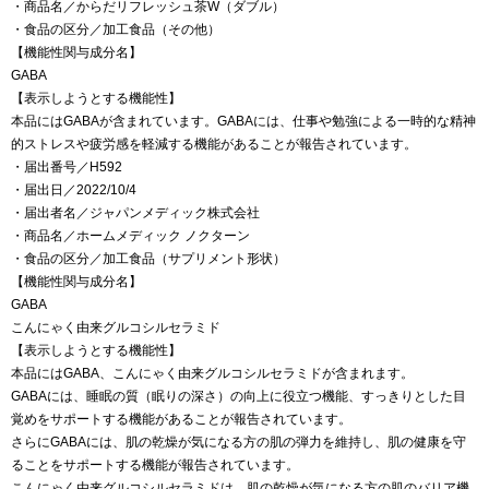
・商品名／からだリフレッシュ茶W（ダブル）
・食品の区分／加工食品（その他）
【機能性関与成分名】
GABA
【表示しようとする機能性】
本品にはGABAが含まれています。GABAには、仕事や勉強による一時的な精神
的ストレスや疲労感を軽減する機能があることが報告されています。
・届出番号／H592
・届出日／2022/10/4
・届出者名／ジャパンメディック株式会社
・商品名／ホームメディック ノクターン
・食品の区分／加工食品（サプリメント形状）
【機能性関与成分名】
GABA
こんにゃく由来グルコシルセラミド
【表示しようとする機能性】
本品にはGABA、こんにゃく由来グルコシルセラミドが含まれます。
GABAには、睡眠の質（眠りの深さ）の向上に役立つ機能、すっきりとした目
覚めをサポートする機能があることが報告されています。
さらにGABAには、肌の乾燥が気になる方の肌の弾力を維持し、肌の健康を守
ることをサポートする機能が報告されています。
こんにゃく由来グルコシルセラミドは、肌の乾燥が気になる方の肌のバリア機