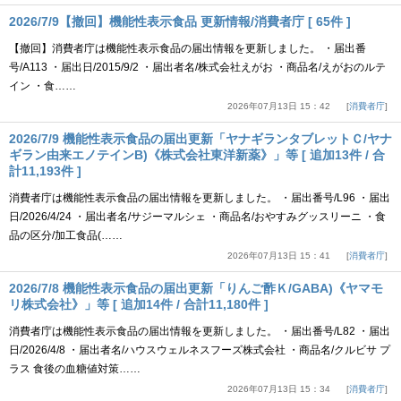
2026/7/9【撤回】機能性表示食品 更新情報/消費者庁 [ 65件 ]
【撤回】消費者庁は機能性表示食品の届出情報を更新しました。 ・届出番
号/A113 ・届出日/2015/9/2 ・届出者名/株式会社えがお ・商品名/えがおのルテ
イン ・食……
2026年07月13日 15：42
消費者庁
2026/7/9 機能性表示食品の届出更新「ヤナギランタブレットＣ/ヤナ
ギラン由来エノテインB)《株式会社東洋新薬》」等 [ 追加13件 / 合
計11,193件 ]
消費者庁は機能性表示食品の届出情報を更新しました。 ・届出番号/L96 ・届出
日/2026/4/24 ・届出者名/サジーマルシェ ・商品名/おやすみグッスリーニ ・食
品の区分/加工食品(……
2026年07月13日 15：41
消費者庁
2026/7/8 機能性表示食品の届出更新「りんご酢Ｋ/GABA)《ヤマモ
リ株式会社》」等 [ 追加14件 / 合計11,180件 ]
消費者庁は機能性表示食品の届出情報を更新しました。 ・届出番号/L82 ・届出
日/2026/4/8 ・届出者名/ハウスウェルネスフーズ株式会社 ・商品名/クルビサ プ
ラス 食後の血糖値対策……
2026年07月13日 15：34
消費者庁