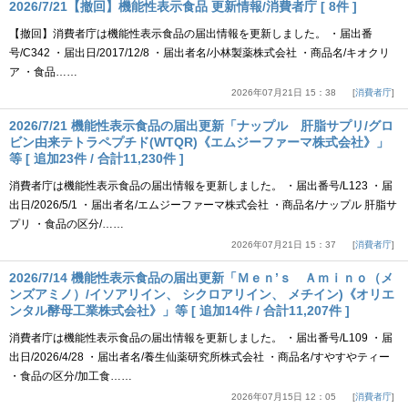
2026/7/21【撤回】機能性表示食品 更新情報/消費者庁 [ 8件 ]
【撤回】消費者庁は機能性表示食品の届出情報を更新しました。 ・届出番
号/C342 ・届出日/2017/12/8 ・届出者名/小林製薬株式会社 ・商品名/キオクリ
ア ・食品……
2026年07月21日 15：38
消費者庁
2026/7/21 機能性表示食品の届出更新「ナップル 肝脂サプリ/グロ
ビン由来テトラペプチド(WTQR)《エムジーファーマ株式会社》」
等 [ 追加23件 / 合計11,230件 ]
消費者庁は機能性表示食品の届出情報を更新しました。 ・届出番号/L123 ・届
出日/2026/5/1 ・届出者名/エムジーファーマ株式会社 ・商品名/ナップル 肝脂サ
プリ ・食品の区分/……
2026年07月21日 15：37
消費者庁
2026/7/14 機能性表示食品の届出更新「Ｍｅｎ’ｓ Ａｍｉｎｏ（メ
ンズアミノ）/イソアリイン、 シクロアリイン、 メチイン)《オリエ
ンタル酵母工業株式会社》」等 [ 追加14件 / 合計11,207件 ]
消費者庁は機能性表示食品の届出情報を更新しました。 ・届出番号/L109 ・届
出日/2026/4/28 ・届出者名/養生仙薬研究所株式会社 ・商品名/すやすやティー
・食品の区分/加工食……
2026年07月15日 12：05
消費者庁