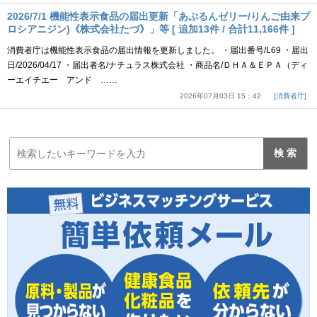
2026/7/1 機能性表示食品の届出更新「あぷるんゼリー/りんご由来プ
ロシアニジン)《株式会社たづ》」等 [ 追加13件 / 合計11,166件 ]
消費者庁は機能性表示食品の届出情報を更新しました。 ・届出番号/L69 ・届出
日/2026/04/17 ・届出者名/ナチュラス株式会社 ・商品名/ＤＨＡ＆ＥＰＡ（ディ
ーエイチエー アンド ……
2026年07月03日 15：42
消費者庁