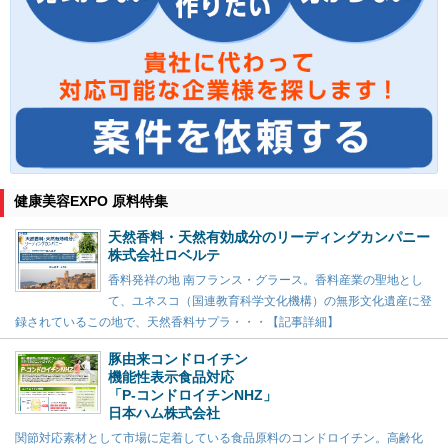
健康美容EXPO 原料特集
天然香料・天然有効成分のリーディングカンパニー
株式会社ロベルテ
香料発祥の地 南フランス・グラース。香料産業の聖地とし
て、ユネスコ（国連教育科学文化機構）の無形文化遺産に登
録されているこの地で、天然香料サプラ・・・【記事詳細】
豚由来コンドロイチン
機能性表示食品対応
「P-コンドロイチンNHZ」
日本ハム株式会社
関節対応素材として市場に定着している食品原料のコンドロイチン。高齢化