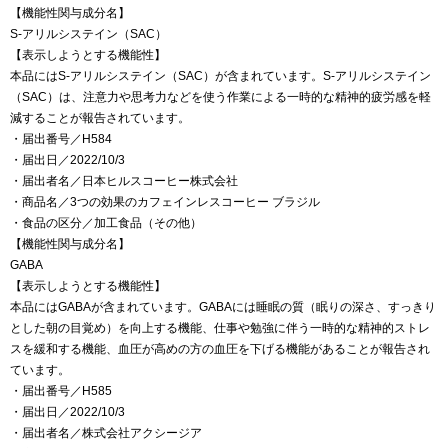
【機能性関与成分名】
S-アリルシステイン（SAC）
【表示しようとする機能性】
本品にはS-アリルシステイン（SAC）が含まれています。S-アリルシステイン
（SAC）は、注意力や思考力などを使う作業による一時的な精神的疲労感を軽
減することが報告されています。
・届出番号／H584
・届出日／2022/10/3
・届出者名／日本ヒルスコーヒー株式会社
・商品名／3つの効果のカフェインレスコーヒー ブラジル
・食品の区分／加工食品（その他）
【機能性関与成分名】
GABA
【表示しようとする機能性】
本品にはGABAが含まれています。GABAには睡眠の質（眠りの深さ、すっきり
とした朝の目覚め）を向上する機能、仕事や勉強に伴う一時的な精神的ストレ
スを緩和する機能、血圧が高めの方の血圧を下げる機能があることが報告され
ています。
・届出番号／H585
・届出日／2022/10/3
・届出者名／株式会社アクシージア