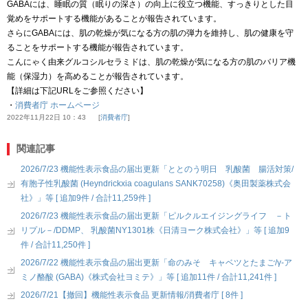
GABAには、睡眠の質（眠りの深さ）の向上に役立つ機能、すっきりとした目
覚めをサポートする機能があることが報告されています。
さらにGABAには、肌の乾燥が気になる方の肌の弾力を維持し、肌の健康を守
ることをサポートする機能が報告されています。
こんにゃく由来グルコシルセラミドは、肌の乾燥が気になる方の肌のバリア機
能（保湿力）を高めることが報告されています。
【詳細は下記URLをご参照ください】
・
消費者庁 ホームページ
2022年11月22日 10：43
消費者庁
関連記事
2026/7/23 機能性表示食品の届出更新「ととのう明日 乳酸菌 腸活対策/
有胞子性乳酸菌 (Heyndrickxia coagulans SANK70258)《奥田製薬株式会
社》」等 [ 追加9件 / 合計11,259件 ]
2026/7/23 機能性表示食品の届出更新「ピルクルエイジングライフ －ト
リプル－/DDMP、 乳酸菌NY1301株《日清ヨーク株式会社》」等 [ 追加9
件 / 合計11,250件 ]
2026/7/22 機能性表示食品の届出更新「命のみそ キャベツとたまご/γ-ア
ミノ酪酸 (GABA)《株式会社ヨミテ》」等 [ 追加11件 / 合計11,241件 ]
2026/7/21【撤回】機能性表示食品 更新情報/消費者庁 [ 8件 ]