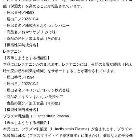
能（保湿力）を高めることが報告されています。
・届出番号／H593
・届出日／2022/10/4
・届出者名／株式会社おやつカンパニー
・商品名／おやつサプリ みそ味
・食品の区分／加工食品（その他）
【機能性関与成分名】
L-テアニン
【表示しようとする機能性】
本品にはL-テアニンが含まれます。L-テアニンには、夜間の良質な睡眠（起床
時の疲労感や眠気を軽減）をサポートすることが報告されています。
・届出番号／H594
・届出日／2022/10/4
・届出者名／キリンビバレッジ株式会社
・商品名／キリン おいしい免疫ケア
・食品の区分／加工食品（その他）
【機能性関与成分名】
プラズマ乳酸菌（L. lactis strain Plasma）
【表示しようとする機能性】
本品には、プラズマ乳酸菌（L. lactis strain Plasma）が含まれます。プラズマ
乳酸菌はpDC（プラズマサイトイド樹状細胞）に働きかけ、健康な人の免疫機