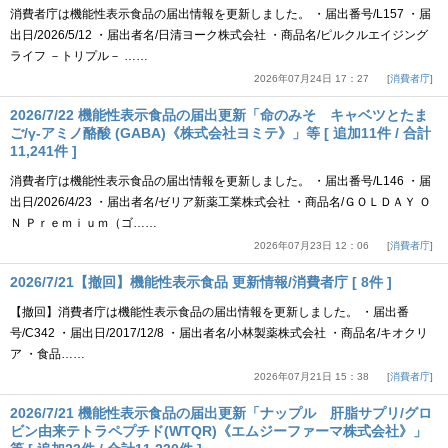
消費者庁は機能性表示食品の届出情報を更新しました。 ・届出番号/L157 ・届
出日/2026/5/12 ・届出者名/日清ヨーク株式会社 ・商品名/ピルクルエイジング
ライフ －トリプル－ ……
2026年07月24日 17：27
消費者庁
2026/7/22 機能性表示食品の届出更新「命のみそ キャベツとたま
ご/γ-アミノ酪酸 (GABA)《株式会社ヨミテ》」等 [ 追加11件 / 合計
11,241件 ]
消費者庁は機能性表示食品の届出情報を更新しました。 ・届出番号/L146 ・届
出日/2026/4/23 ・届出者名/ゼリア新薬工業株式会社 ・商品名/ＧＯＬＤＡＹ Ｏ
Ｎ Ｐｒｅｍｉｕｍ（ゴ……
2026年07月23日 12：06
消費者庁
2026/7/21【撤回】機能性表示食品 更新情報/消費者庁 [ 8件 ]
【撤回】消費者庁は機能性表示食品の届出情報を更新しました。 ・届出番
号/C342 ・届出日/2017/12/8 ・届出者名/小林製薬株式会社 ・商品名/キオクリ
ア ・食品……
2026年07月21日 15：38
消費者庁
2026/7/21 機能性表示食品の届出更新「ナップル 肝脂サプリ/グロ
ビン由来テトラペプチド(WTQR)《エムジーファーマ株式会社》」