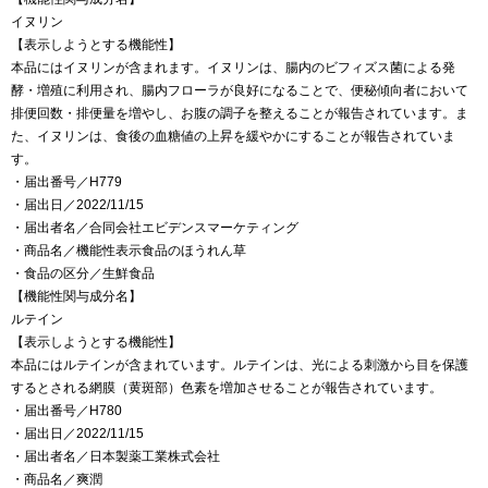
イヌリン
【表示しようとする機能性】
本品にはイヌリンが含まれます。イヌリンは、腸内のビフィズス菌による発
酵・増殖に利用され、腸内フローラが良好になることで、便秘傾向者において
排便回数・排便量を増やし、お腹の調子を整えることが報告されています。ま
た、イヌリンは、食後の血糖値の上昇を緩やかにすることが報告されていま
す。
・届出番号／H779
・届出日／2022/11/15
・届出者名／合同会社エビデンスマーケティング
・商品名／機能性表示食品のほうれん草
・食品の区分／生鮮食品
【機能性関与成分名】
ルテイン
【表示しようとする機能性】
本品にはルテインが含まれています。ルテインは、光による刺激から目を保護
するとされる網膜（黄斑部）色素を増加させることが報告されています。
・届出番号／H780
・届出日／2022/11/15
・届出者名／日本製薬工業株式会社
・商品名／爽潤