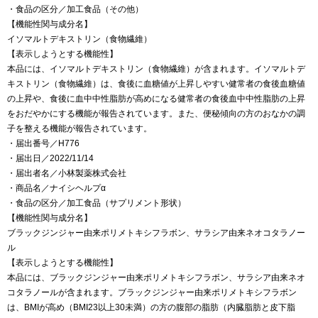
・食品の区分／加工食品（その他）
【機能性関与成分名】
イソマルトデキストリン（食物繊維）
【表示しようとする機能性】
本品には、イソマルトデキストリン（食物繊維）が含まれます。イソマルトデ
キストリン（食物繊維）は、食後に血糖値が上昇しやすい健常者の食後血糖値
の上昇や、食後に血中中性脂肪が高めになる健常者の食後血中中性脂肪の上昇
をおだやかにする機能が報告されています。また、便秘傾向の方のおなかの調
子を整える機能が報告されています。
・届出番号／H776
・届出日／2022/11/14
・届出者名／小林製薬株式会社
・商品名／ナイシヘルプα
・食品の区分／加工食品（サプリメント形状）
【機能性関与成分名】
ブラックジンジャー由来ポリメトキシフラボン、サラシア由来ネオコタラノー
ル
【表示しようとする機能性】
本品には、ブラックジンジャー由来ポリメトキシフラボン、サラシア由来ネオ
コタラノールが含まれます。ブラックジンジャー由来ポリメトキシフラボン
は、BMIが高め（BMI23以上30未満）の方の腹部の脂肪（内臓脂肪と皮下脂