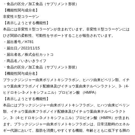
・食品の区分／加工食品（サプリメント形状）
【機能性関与成分名】
非変性Ⅱ型コラーゲン
【表示しようとする機能性】
本品には非変性Ⅱ型コラーゲンが含まれています。非変性Ⅱ型コラーゲンには
ひざ関節の柔軟性、可動性をサポートすることが報告されています。
・届出番号／H781
・届出日／2022/11/15
・届出者名／株式会社カットコ
・商品名／いきいきライフ
・食品の区分／加工食品（サプリメント形状）
【機能性関与成分名】
ブラックジンジャー由来ポリメトキシフラボン、ヒハツ由来ピペリン類、イチ
ョウ葉由来フラボノイド配糖体及びイチョウ葉由来テルペンラクトン、3-（4-
ヒドロキシ-3-メトキシフェニル）プロピオン酸 （HMPA）
【表示しようとする機能性】
本品にはブラックジンジャー由来ポリメトキシフラボン、ヒハツ由来ピペリン
類、イチョウ葉由来フラボノイド配糖体及びイチョウ葉由来テルペンラクト
ン、3-（4-ヒドロキシ-3-メトキシフェニル）プロピオン酸（HMPA）が含まれ
ます。ブラックジンジャー由来ポリメトキシフラボンは、日常活動時のエネル
ギー代謝において、脂肪を消費しやすくする機能、年齢とともに低下する脚の