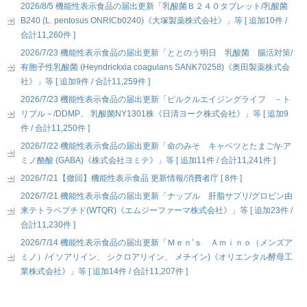
2026/8/5 機能性表示食品の届出更新「乳酸菌Ｂ２４０タブレット/乳酸菌
B240 (L. pentosus ONRICb0240)《大塚製薬株式会社》」等 [ 追加10件 /
合計11,260件 ]
2026/7/23 機能性表示食品の届出更新「ととのう明日 乳酸菌 腸活対策/
有胞子性乳酸菌 (Heyndrickxia coagulans SANK70258)《奥田製薬株式会
社》」等 [ 追加9件 / 合計11,259件 ]
2026/7/23 機能性表示食品の届出更新「ピルクルエイジングライフ －ト
リプル－/DDMP、 乳酸菌NY1301株《日清ヨーク株式会社》」等 [ 追加9
件 / 合計11,250件 ]
2026/7/22 機能性表示食品の届出更新「命のみそ キャベツとたまご/γ-ア
ミノ酪酸 (GABA)《株式会社ヨミテ》」等 [ 追加11件 / 合計11,241件 ]
2026/7/21【撤回】機能性表示食品 更新情報/消費者庁 [ 8件 ]
2026/7/21 機能性表示食品の届出更新「ナップル 肝脂サプリ/グロビン由
来テトラペプチド(WTQR)《エムジーファーマ株式会社》」等 [ 追加23件 /
合計11,230件 ]
2026/7/14 機能性表示食品の届出更新「Ｍｅｎ’ｓ Ａｍｉｎｏ（メンズア
ミノ）/イソアリイン、 シクロアリイン、 メチイン)《オリエンタル酵母工
業株式会社》」等 [ 追加14件 / 合計11,207件 ]