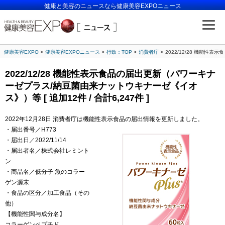
健康と美容のニュースなら健康美容EXPOニュース
健康美容EXPO
健康美容EXPOニュース
行政：TOP
消費者庁
2022/12/28 機能性
2022/12/28 機能性表示食品の届出更新（パワーキナ
ーゼプラス/納豆菌由来ナットウキナーゼ《イオ
ス》）等 [ 追加12件 / 合計6,247件 ]
2022年12月28日 消費者庁は機能性表示食品の届出情報を更新しました。
・届出番号／H773
・届出日／2022/11/14
・届出者名／株式会社レミント
ン
・商品名／低分子 魚のコラー
ゲン源末
・食品の区分／加工食品（その
他）
【機能性関与成分名】
コラーゲンペプチド