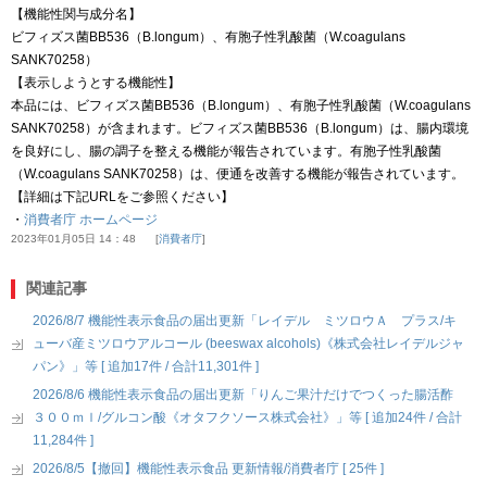
【機能性関与成分名】
ビフィズス菌BB536（B.longum）、有胞子性乳酸菌（W.coagulans
SANK70258）
【表示しようとする機能性】
本品には、ビフィズス菌BB536（B.longum）、有胞子性乳酸菌（W.coagulans
SANK70258）が含まれます。ビフィズス菌BB536（B.longum）は、腸内環境
を良好にし、腸の調子を整える機能が報告されています。有胞子性乳酸菌
（W.coagulans SANK70258）は、便通を改善する機能が報告されています。
【詳細は下記URLをご参照ください】
・
消費者庁 ホームページ
2023年01月05日 14：48
消費者庁
関連記事
2026/8/7 機能性表示食品の届出更新「レイデル ミツロウＡ プラス/キ
ューバ産ミツロウアルコール (beeswax alcohols)《株式会社レイデルジャ
パン》」等 [ 追加17件 / 合計11,301件 ]
2026/8/6 機能性表示食品の届出更新「りんご果汁だけでつくった腸活酢
３００ｍｌ/グルコン酸《オタフクソース株式会社》」等 [ 追加24件 / 合計
11,284件 ]
2026/8/5【撤回】機能性表示食品 更新情報/消費者庁 [ 25件 ]