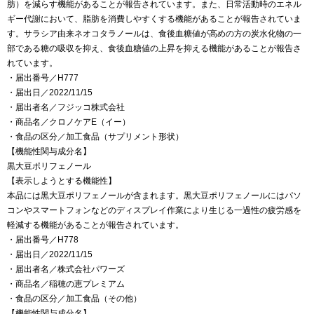
肪）を減らす機能があることが報告されています。また、日常活動時のエネル
ギー代謝において、脂肪を消費しやすくする機能があることが報告されていま
す。サラシア由来ネオコタラノールは、食後血糖値が高めの方の炭水化物の一
部である糖の吸収を抑え、食後血糖値の上昇を抑える機能があることが報告さ
れています。
・届出番号／H777
・届出日／2022/11/15
・届出者名／フジッコ株式会社
・商品名／クロノケアE（イー）
・食品の区分／加工食品（サプリメント形状）
【機能性関与成分名】
黒大豆ポリフェノール
【表示しようとする機能性】
本品には黒大豆ポリフェノールが含まれます。黒大豆ポリフェノールにはパソ
コンやスマートフォンなどのディスプレイ作業により生じる一過性の疲労感を
軽減する機能があることが報告されています。
・届出番号／H778
・届出日／2022/11/15
・届出者名／株式会社パワーズ
・商品名／稲穂の恵プレミアム
・食品の区分／加工食品（その他）
【機能性関与成分名】