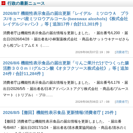
行政の最新ニュース
2026/8/7 機能性表示食品の届出更新「レイデル ミツロウＡ プラ
ス/キューバ産ミツロウアルコール (beeswax alcohols)《株式会社
レイデルジャパン》」等 [ 追加17件 / 合計11,301件 ]
消費者庁は機能性表示食品の届出情報を更新しました。 ・届出番号/L200 ・届
出日/2026/04/28 ・届出者名/小林製薬株式会社 ・商品名/ナットウキナーゼさら
さら粒プレミアムＥＸ（……
2026年08月07日 19：39
消費者庁
2026/8/6 機能性表示食品の届出更新「りんご果汁だけでつくった腸
活酢３００ｍｌ/グルコン酸《オタフクソース株式会社》」等 [ 追加
24件 / 合計11,284件 ]
消費者庁は機能性表示食品の届出情報を更新しました。 ・届出番号/L176 ・届
出日/2026/5/5 ・届出者名/日本アドバンストアグリ株式会社 ・商品名/ブルース
マート（トリプル）・プロ……
2026年08月06日 17：08
消費者庁
2026/8/5【撤回】機能性表示食品 更新情報/消費者庁 [ 25件 ]
【撤回】消費者庁は機能性表示食品の届出情報を更新しました。 ・届出番
号/B467 ・届出日/2017/1/24 ・届出者名/清水農業協同組合 ・商品名/清水のミ