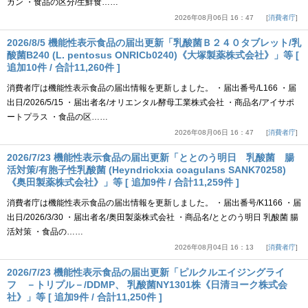
カン ・食品の区分/生鮮食……
2026年08月06日 16：47
消費者庁
2026/8/5 機能性表示食品の届出更新「乳酸菌Ｂ２４０タブレット/乳
酸菌B240 (L. pentosus ONRICb0240)《大塚製薬株式会社》」等 [
追加10件 / 合計11,260件 ]
消費者庁は機能性表示食品の届出情報を更新しました。 ・届出番号/L166 ・届
出日/2026/5/15 ・届出者名/オリエンタル酵母工業株式会社 ・商品名/アイサポ
ートプラス ・食品の区……
2026年08月06日 16：47
消費者庁
2026/7/23 機能性表示食品の届出更新「ととのう明日 乳酸菌 腸
活対策/有胞子性乳酸菌 (Heyndrickxia coagulans SANK70258)
《奥田製薬株式会社》」等 [ 追加9件 / 合計11,259件 ]
消費者庁は機能性表示食品の届出情報を更新しました。 ・届出番号/K1166 ・届
出日/2026/3/30 ・届出者名/奥田製薬株式会社 ・商品名/ととのう明日 乳酸菌 腸
活対策 ・食品の……
2026年08月04日 16：13
消費者庁
2026/7/23 機能性表示食品の届出更新「ピルクルエイジングライ
フ －トリプル－/DDMP、 乳酸菌NY1301株《日清ヨーク株式会
社》」等 [ 追加9件 / 合計11,250件 ]