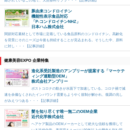
録されているこの地で、天然香料サプラ・・・【記事詳細】
豚由来コンドロイチン
機能性表示食品対応
「P-コンドロイチンNHZ」
日本ハム株式会社
関節対応素材として市場に定着している食品原料のコンドロイチン。高齢化
を背景にそのニーズは今後も持続することが見込まれる。そうした中、原料
に対し・・・【記事詳細】
健康美容EXPO 企業特集
進化系受託製造のアンプリーが提案する「マーケテ
ィング連動型OEM」
株式会社アンプリー
ポストコロナの動きが水面下で加速している。コロナ禍で減
速を余儀なくされたインバウンド需要もようやく規制が解かれ、復調の兆し
がみえつつある・・・【記事詳細】
髪を知り尽くす唯一無二のOEM企業
近代化学株式会社
ヘアケア製品のOEMメーカーとして絶大な信頼を獲得して
いる近代化学。美容室をルーツに90年以上の歴史を刻む同