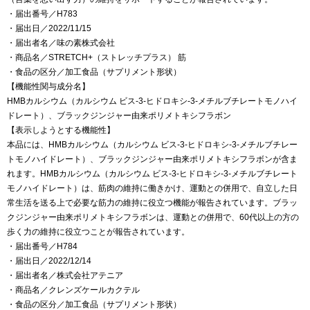
・届出番号／H783
・届出日／2022/11/15
・届出者名／味の素株式会社
・商品名／STRETCH+（ストレッチプラス） 筋
・食品の区分／加工食品（サプリメント形状）
【機能性関与成分名】
HMBカルシウム（カルシウム ビス-3-ヒドロキシ-3-メチルブチレートモノハイ
ドレート）、ブラックジンジャー由来ポリメトキシフラボン
【表示しようとする機能性】
本品には、HMBカルシウム（カルシウム ビス-3-ヒドロキシ-3-メチルブチレー
トモノハイドレート）、ブラックジンジャー由来ポリメトキシフラボンが含ま
れます。HMBカルシウム（カルシウム ビス-3-ヒドロキシ-3-メチルブチレート
モノハイドレート）は、筋肉の維持に働きかけ、運動との併用で、自立した日
常生活を送る上で必要な筋力の維持に役立つ機能が報告されています。ブラッ
クジンジャー由来ポリメトキシフラボンは、運動との併用で、60代以上の方の
歩く力の維持に役立つことが報告されています。
・届出番号／H784
・届出日／2022/12/14
・届出者名／株式会社アテニア
・商品名／クレンズケールカクテル
・食品の区分／加工食品（サプリメント形状）