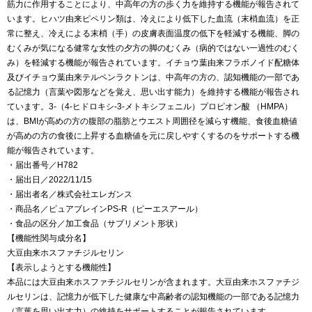
筋力に作用することにより、中高年の方の歩く力を維持する機能が報告されて
います。ヒハツ由来ピペリン類は、冷えにより低下した血流（末梢血流）を正
常に整え、冷えによる末梢（手）の皮膚表面温度の低下を軽減する機能、脚の
むくみが気になる健常な女性の夕方の脚のむくみ（病的ではない一過性のむく
み）を軽減する機能が報告されています。イチョウ葉由来フラボノイド配糖体
及びイチョウ葉由来テルペンラクトンは、中高年の方の、認知機能の一部であ
る記憶力（言葉や図形などを覚え、思い出す能力）を維持する機能が報告され
ています。3-（4-ヒドロキシ-3-メトキシフェニル）プロピオン酸 （HMPA）
は、BMIが高めの方の腹部の脂肪とウエスト周囲径を減らす機能、食後血糖値
が高めの方の食後に上昇する血糖値を元に戻しやすくするのをサポートする機
能が報告されています。
・届出番号／H782
・届出日／2022/11/15
・届出者名／株式会社エレガンス
・商品名／ピュアブレインPS-R（ピーエスアール）
・食品の区分／加工食品（サプリメント形状）
【機能性関与成分名】
大豆由来ホスファチジルセリン
【表示しようとする機能性】
本品には大豆由来ホスファチジルセリンが含まれます。大豆由来ホスファチジ
ルセリンは、記憶力が低下した健康な中高齢者の認知機能の一部である記憶力
（言葉を思い出す力）の維持をサポートすることが報告されています。