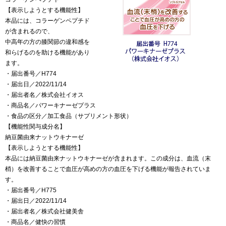
【表示しようとする機能性】
本品には、コラーゲンペプチド
が含まれるので、
中高年の方の膝関節の違和感を
和らげるのを助ける機能があり
ます。
・届出番号／H774
・届出日／2022/11/14
・届出者名／株式会社イオス
・商品名／パワーキナーゼプラス
・食品の区分／加工食品（サプリメント形状）
【機能性関与成分名】
納豆菌由来ナットウキナーゼ
【表示しようとする機能性】
本品には納豆菌由来ナットウキナーゼが含まれます。この成分は、血流（末
梢）を改善することで血圧が高めの方の血圧を下げる機能が報告されていま
す。
・届出番号／H775
・届出日／2022/11/14
・届出者名／株式会社健美舎
・商品名／健快の習慣