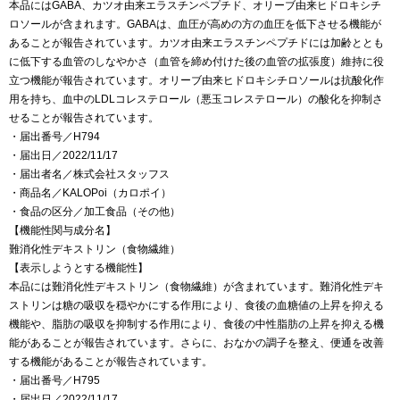
本品にはGABA、カツオ由来エラスチンペプチド、オリーブ由来ヒドロキシチ
ロソールが含まれます。GABAは、血圧が高めの方の血圧を低下させる機能が
あることが報告されています。カツオ由来エラスチンペプチドには加齢ととも
に低下する血管のしなやかさ（血管を締め付けた後の血管の拡張度）維持に役
立つ機能が報告されています。オリーブ由来ヒドロキシチロソールは抗酸化作
用を持ち、血中のLDLコレステロール（悪玉コレステロール）の酸化を抑制さ
せることが報告されています。
・届出番号／H794
・届出日／2022/11/17
・届出者名／株式会社スタッフス
・商品名／KALOPoi（カロポイ）
・食品の区分／加工食品（その他）
【機能性関与成分名】
難消化性デキストリン（食物繊維）
【表示しようとする機能性】
本品には難消化性デキストリン（食物繊維）が含まれています。難消化性デキ
ストリンは糖の吸収を穏やかにする作用により、食後の血糖値の上昇を抑える
機能や、脂肪の吸収を抑制する作用により、食後の中性脂肪の上昇を抑える機
能があることが報告されています。さらに、おなかの調子を整え、便通を改善
する機能があることが報告されています。
・届出番号／H795
・届出日／2022/11/17