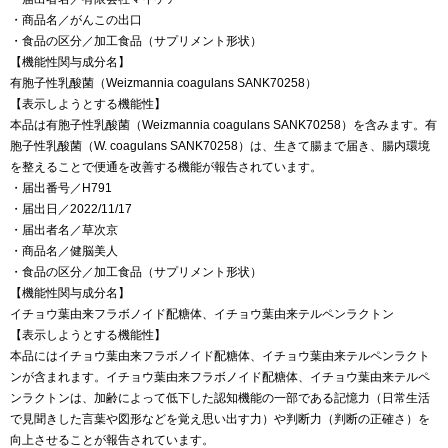
・商品名／がんこの出口
・食品の区分／加工食品（サプリメント形状）
【機能性関与成分名】
有胞子性乳酸菌（Weizmannia coagulans SANK70258）
【表示しようとする機能性】
本品は有胞子性乳酸菌（Weizmannia coagulans SANK70258）を含みます。有
胞子性乳酸菌（W. coagulans SANK70258）は、生きて腸まで届き、腸内環境
を整えることで便通を改善する機能が報告されています。
・届出番号／H791
・届出日／2022/11/17
・届出者名／草次京
・商品名／健脳美人
・食品の区分／加工食品（サプリメント形状）
【機能性関与成分名】
イチョウ葉由来フラボノイド配糖体、イチョウ葉由来テルペンラクトン
【表示しようとする機能性】
本品にはイチョウ葉由来フラボノイド配糖体、イチョウ葉由来テルペンラクト
ンが含まれます。イチョウ葉由来フラボノイド配糖体、イチョウ葉由来テルペ
ンラクトンは、加齢によって低下した認知機能の一部である記憶力（日常生活
で見聞きした言葉や図形などを覚え思い出す力）や判断力（判断の正確さ）を
向上させることが報告されています。