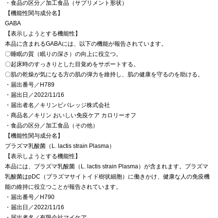
・食品の区分／加工食品（サプリメント形状）
【機能性関与成分名】
GABA
【表示しようとする機能性】
本品に含まれるGABAには、以下の機能が報告されています。
〇睡眠の質（眠りの深さ）の向上に役立つ。
〇起床時のすっきりとした目覚めをサポートする。
〇肌の乾燥が気になる方の肌の弾力を維持し、肌の健康を守るのを助ける。
・届出番号／H789
・届出日／2022/11/16
・届出者名／キリンビバレッジ株式会社
・商品名／キリン おいしい免疫ケア カロリーオフ
・食品の区分／加工食品（その他）
【機能性関与成分名】
プラズマ乳酸菌（L. lactis strain Plasma）
【表示しようとする機能性】
本品には、プラズマ乳酸菌（L. lactis strain Plasma）が含まれます。プラズマ
乳酸菌はpDC（プラズマサイトイド樹状細胞）に働きかけ、健康な人の免疫機
能の維持に役立つことが報告されています。
・届出番号／H790
・届出日／2022/11/16
・届出者名／有限会社マイケア