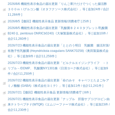
2026/8/6 機能性表示食品の届出更新「りんご果汁だけでつくった腸活酢
３００ｍｌ/グルコン酸《オタフクソース株式会社》」等 [ 追加24件 / 合計
11,284件 ]
2026/8/5【撤回】機能性表示食品 更新情報/消費者庁 [ 25件 ]
2026/8/5 機能性表示食品の届出更新「乳酸菌Ｂ２４０タブレット/乳酸菌
B240 (L. pentosus ONRICb0240)《大塚製薬株式会社》」等 [ 追加10件 /
合計11,260件 ]
2026/7/23 機能性表示食品の届出更新「ととのう明日 乳酸菌 腸活対策/
有胞子性乳酸菌 (Heyndrickxia coagulans SANK70258)《奥田製薬株式会
社》」等 [ 追加9件 / 合計11,259件 ]
2026/7/23 機能性表示食品の届出更新「ピルクルエイジングライフ －ト
リプル－/DDMP、 乳酸菌NY1301株《日清ヨーク株式会社》」等 [ 追加9
件 / 合計11,250件 ]
2026/7/22 機能性表示食品の届出更新「命のみそ キャベツとたまご/γ-ア
ミノ酪酸 (GABA)《株式会社ヨミテ》」等 [ 追加11件 / 合計11,241件 ]
2026/7/21【撤回】機能性表示食品 更新情報/消費者庁 [ 8件 ]
2026/7/21 機能性表示食品の届出更新「ナップル 肝脂サプリ/グロビン由
来テトラペプチド(WTQR)《エムジーファーマ株式会社》」等 [ 追加23件 /
合計11,230件 ]