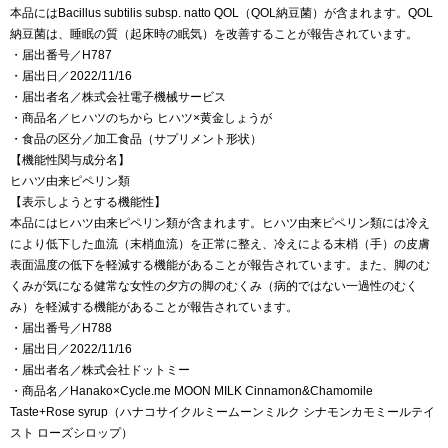
本品にはBacillus subtilis subsp. natto QOL（QOL納豆菌）が含まれます。QOL
納豆菌は、睡眠の質（起床時の眠気）を改善することが報告されています。
・届出番号／H787
・届出日／2022/11/16
・届出者名／株式会社電子機械サービス
・商品名／ヒハツのちから ヒハツ×黄金しょうが
・食品の区分／加工食品（サプリメント形状）
【機能性関与成分名】
ヒハツ由来ピペリン類
【表示しようとする機能性】
本品にはヒハツ由来ピペリン類が含まれます。ヒハツ由来ピペリン類には冷え
により低下した血流（末梢血流）を正常に整え、冷えによる末梢（手）の皮膚
表面温度の低下を軽減する機能があることが報告されています。また、脚のむ
くみが気になる健常な女性の夕方の脚のむくみ（病的ではない一過性のむく
み）を軽減する機能があることが報告されています。
・届出番号／H788
・届出日／2022/11/16
・届出者名／株式会社ドットミー
・商品名／Hanako×Cycle.me MOON MILK Cinnamon&Chamomile
Taste+Rose syrup（ハナコサイクルミームーンミルク シナモンカモミールテイ
スト ローズシロップ）