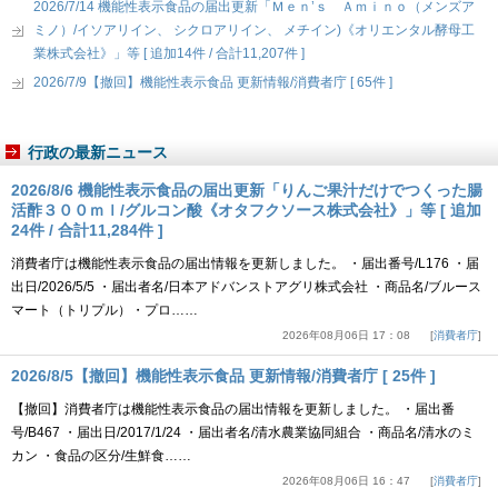
2026/7/14 機能性表示食品の届出更新「Ｍｅｎ’ｓ Ａｍｉｎｏ（メンズア
ミノ）/イソアリイン、 シクロアリイン、 メチイン)《オリエンタル酵母工
業株式会社》」等 [ 追加14件 / 合計11,207件 ]
2026/7/9【撤回】機能性表示食品 更新情報/消費者庁 [ 65件 ]
行政の最新ニュース
2026/8/6 機能性表示食品の届出更新「りんご果汁だけでつくった腸
活酢３００ｍｌ/グルコン酸《オタフクソース株式会社》」等 [ 追加
24件 / 合計11,284件 ]
消費者庁は機能性表示食品の届出情報を更新しました。 ・届出番号/L176 ・届
出日/2026/5/5 ・届出者名/日本アドバンストアグリ株式会社 ・商品名/ブルース
マート（トリプル）・プロ……
2026年08月06日 17：08
消費者庁
2026/8/5【撤回】機能性表示食品 更新情報/消費者庁 [ 25件 ]
【撤回】消費者庁は機能性表示食品の届出情報を更新しました。 ・届出番
号/B467 ・届出日/2017/1/24 ・届出者名/清水農業協同組合 ・商品名/清水のミ
カン ・食品の区分/生鮮食……
2026年08月06日 16：47
消費者庁