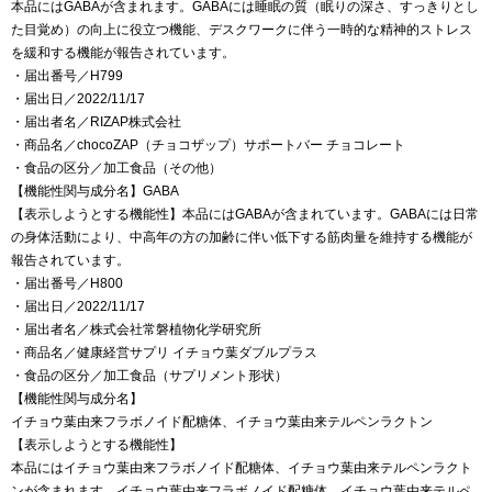
本品にはGABAが含まれます。GABAには睡眠の質（眠りの深さ、すっきりとし
た目覚め）の向上に役立つ機能、デスクワークに伴う一時的な精神的ストレス
を緩和する機能が報告されています。
・届出番号／H799
・届出日／2022/11/17
・届出者名／RIZAP株式会社
・商品名／chocoZAP（チョコザップ）サポートバー チョコレート
・食品の区分／加工食品（その他）
【機能性関与成分名】GABA
【表示しようとする機能性】本品にはGABAが含まれています。GABAには日常
の身体活動により、中高年の方の加齢に伴い低下する筋肉量を維持する機能が
報告されています。
・届出番号／H800
・届出日／2022/11/17
・届出者名／株式会社常磐植物化学研究所
・商品名／健康経営サプリ イチョウ葉ダブルプラス
・食品の区分／加工食品（サプリメント形状）
【機能性関与成分名】
イチョウ葉由来フラボノイド配糖体、イチョウ葉由来テルペンラクトン
【表示しようとする機能性】
本品にはイチョウ葉由来フラボノイド配糖体、イチョウ葉由来テルペンラクト
ンが含まれます。イチョウ葉由来フラボノイド配糖体、イチョウ葉由来テルペ