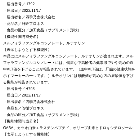
・届出番号／H792
・届出日／2022/11/17
・届出者名／四季乃舎株式会社
・商品名／肝匠プロネス
・食品の区分／加工食品（サプリメント形状）
【機能性関与成分名】
スルフォラファングルコシノレート、ルテオリン
【表示しようとする機能性】
本品にはスルフォラファングルコシノレート、ルテオリンが含まれます。スル
フォラファングルコシノレートには、健康な中高齢者の健常域でやや高めの血
中ALT値を下げることが報告されています。（血中ALT値は、肝臓の健康状態を
示すマーカーの一つです。）ルテオリンには尿酸値が高めな方の尿酸値を下げ
る機能が報告されています。
・届出番号／H793
・届出日／2022/11/17
・届出者名／四季乃舎株式会社
・商品名／管循プロネス
・食品の区分／加工食品（サプリメント形状）
【機能性関与成分名】
GABA、カツオ由来エラスチンペプチド、オリーブ由来ヒドロキシチロソール
【表示しようとする機能性】