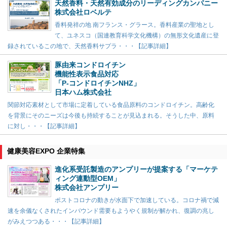
天然香料・天然有効成分のリーディングカンパニー
株式会社ロベルテ
香料発祥の地 南フランス・グラース。香料産業の聖地とし
て、ユネスコ（国連教育科学文化機構）の無形文化遺産に登
録されているこの地で、天然香料サプラ・・・【記事詳細】
豚由来コンドロイチン
機能性表示食品対応
「P-コンドロイチンNHZ」
日本ハム株式会社
関節対応素材として市場に定着している食品原料のコンドロイチン。高齢化
を背景にそのニーズは今後も持続することが見込まれる。そうした中、原料
に対し・・・【記事詳細】
健康美容EXPO 企業特集
進化系受託製造のアンプリーが提案する「マーケテ
ィング連動型OEM」
株式会社アンプリー
ポストコロナの動きが水面下で加速している。コロナ禍で減
速を余儀なくされたインバウンド需要もようやく規制が解かれ、復調の兆し
がみえつつある・・・【記事詳細】