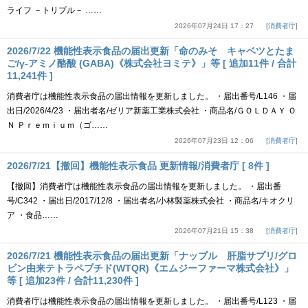
ライフ －トリプル－ ……
2026年07月24日 17：27
消費者庁
2026/7/22 機能性表示食品の届出更新「命のみそ キャベツとたま
ご/γ-アミノ酪酸 (GABA)《株式会社ヨミテ》」等 [ 追加11件 / 合計
11,241件 ]
消費者庁は機能性表示食品の届出情報を更新しました。 ・届出番号/L146 ・届
出日/2026/4/23 ・届出者名/ゼリア新薬工業株式会社 ・商品名/ＧＯＬＤＡＹ Ｏ
Ｎ Ｐｒｅｍｉｕｍ（ゴ……
2026年07月23日 12：06
消費者庁
2026/7/21【撤回】機能性表示食品 更新情報/消費者庁 [ 8件 ]
【撤回】消費者庁は機能性表示食品の届出情報を更新しました。 ・届出番
号/C342 ・届出日/2017/12/8 ・届出者名/小林製薬株式会社 ・商品名/キオクリ
ア ・食品……
2026年07月21日 15：38
消費者庁
2026/7/21 機能性表示食品の届出更新「ナップル 肝脂サプリ/グロ
ビン由来テトラペプチド(WTQR)《エムジーファーマ株式会社》」
等 [ 追加23件 / 合計11,230件 ]
消費者庁は機能性表示食品の届出情報を更新しました。 ・届出番号/L123 ・届