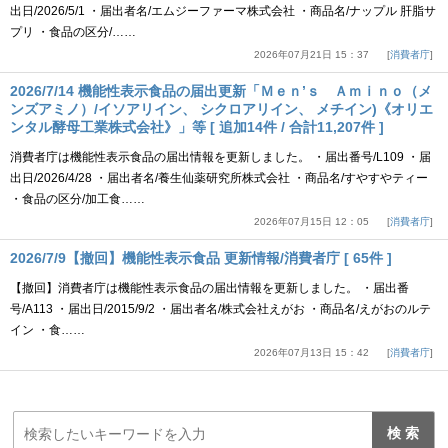
出日/2026/5/1 ・届出者名/エムジーファーマ株式会社 ・商品名/ナップル 肝脂サ
プリ ・食品の区分/……
2026年07月21日 15：37
消費者庁
2026/7/14 機能性表示食品の届出更新「Ｍｅｎ’ｓ Ａｍｉｎｏ（メ
ンズアミノ）/イソアリイン、 シクロアリイン、 メチイン)《オリエ
ンタル酵母工業株式会社》」等 [ 追加14件 / 合計11,207件 ]
消費者庁は機能性表示食品の届出情報を更新しました。 ・届出番号/L109 ・届
出日/2026/4/28 ・届出者名/養生仙薬研究所株式会社 ・商品名/すやすやティー
・食品の区分/加工食……
2026年07月15日 12：05
消費者庁
2026/7/9【撤回】機能性表示食品 更新情報/消費者庁 [ 65件 ]
【撤回】消費者庁は機能性表示食品の届出情報を更新しました。 ・届出番
号/A113 ・届出日/2015/9/2 ・届出者名/株式会社えがお ・商品名/えがおのルテ
イン ・食……
2026年07月13日 15：42
消費者庁