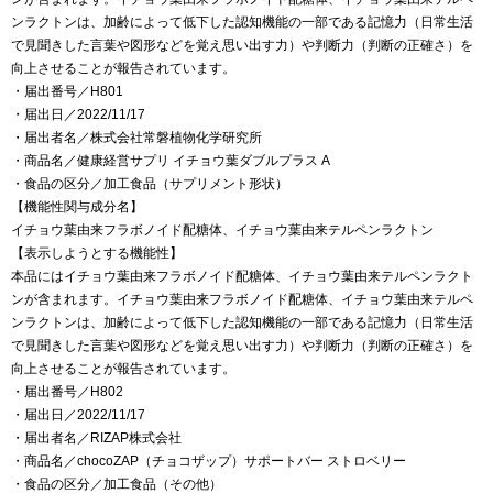
ンラクトンは、加齢によって低下した認知機能の一部である記憶力（日常生活
で見聞きした言葉や図形などを覚え思い出す力）や判断力（判断の正確さ）を
向上させることが報告されています。
・届出番号／H801
・届出日／2022/11/17
・届出者名／株式会社常磐植物化学研究所
・商品名／健康経営サプリ イチョウ葉ダブルプラス A
・食品の区分／加工食品（サプリメント形状）
【機能性関与成分名】
イチョウ葉由来フラボノイド配糖体、イチョウ葉由来テルペンラクトン
【表示しようとする機能性】
本品にはイチョウ葉由来フラボノイド配糖体、イチョウ葉由来テルペンラクト
ンが含まれます。イチョウ葉由来フラボノイド配糖体、イチョウ葉由来テルペ
ンラクトンは、加齢によって低下した認知機能の一部である記憶力（日常生活
で見聞きした言葉や図形などを覚え思い出す力）や判断力（判断の正確さ）を
向上させることが報告されています。
・届出番号／H802
・届出日／2022/11/17
・届出者名／RIZAP株式会社
・商品名／chocoZAP（チョコザップ）サポートバー ストロベリー
・食品の区分／加工食品（その他）