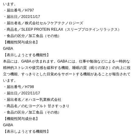
います。
・届出番号／H797
・届出日／2022/11/17
・届出者名／株式会社セルフケアテクノロジーズ
・商品名／SLEEP PROTEIN RELAX（スリーププロテインリラックス）
・食品の区分／加工食品（その他）
【機能性関与成分名】
GABA
【表示しようとする機能性】
本品には、GABA が含まれます。GABA には、仕事や勉強などによる一時的な
精神的ストレスや疲労感を緩和する機能、睡眠の質（眠りの深さ）の向上に役
立つ機能、すっきりとした目覚めをサポートする機能があることが報告されて
います。
・届出番号／H798
・届出日／2022/11/17
・届出者名／オハヨー乳業株式会社
・商品名／のむヨーグルト 甘さすっきり
・食品の区分／加工食品（その他）
【機能性関与成分名】
GABA
【表示しようとする機能性】