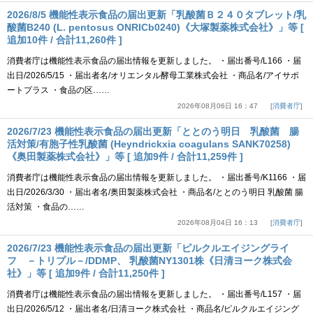
2026/8/5 機能性表示食品の届出更新「乳酸菌Ｂ２４０タブレット/乳
酸菌B240 (L. pentosus ONRICb0240)《大塚製薬株式会社》」等 [
追加10件 / 合計11,260件 ]
消費者庁は機能性表示食品の届出情報を更新しました。 ・届出番号/L166 ・届
出日/2026/5/15 ・届出者名/オリエンタル酵母工業株式会社 ・商品名/アイサポ
ートプラス ・食品の区……
2026年08月06日 16：47
消費者庁
2026/7/23 機能性表示食品の届出更新「ととのう明日 乳酸菌 腸
活対策/有胞子性乳酸菌 (Heyndrickxia coagulans SANK70258)
《奥田製薬株式会社》」等 [ 追加9件 / 合計11,259件 ]
消費者庁は機能性表示食品の届出情報を更新しました。 ・届出番号/K1166 ・届
出日/2026/3/30 ・届出者名/奥田製薬株式会社 ・商品名/ととのう明日 乳酸菌 腸
活対策 ・食品の……
2026年08月04日 16：13
消費者庁
2026/7/23 機能性表示食品の届出更新「ピルクルエイジングライ
フ －トリプル－/DDMP、 乳酸菌NY1301株《日清ヨーク株式会
社》」等 [ 追加9件 / 合計11,250件 ]
消費者庁は機能性表示食品の届出情報を更新しました。 ・届出番号/L157 ・届
出日/2026/5/12 ・届出者名/日清ヨーク株式会社 ・商品名/ピルクルエイジング