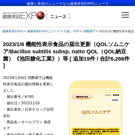
健康と美容のニュースなら健康美容EXPOニュース
健康美容EXPO
健康美容EXPOニュース
行政：TOP
消費者庁
2023/1/6 機能性表示食品の
2023/1/6 機能性表示食品の届出更新（QOLソムニケ
ア/Bacillus subtilis subsp. natto QOL（QOL納豆
菌）《池田糖化工業》）等 [ 追加19件 / 合計6,266件
]
2023年1月6日 消費者庁は機能
性表示食品の届出情報を更新し
ました。
・届出番号／H785
・届出日／2022/11/16
・届出者名／日本ケロッグ合同
会社
・商品名／オールブラン 免疫
ケア
・食品の区分／加工食品（その