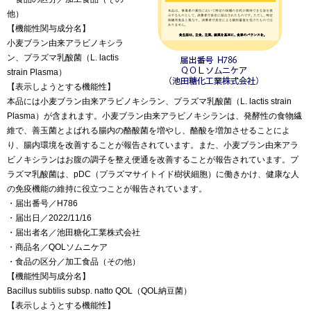
他）
【機能性関与成分名】
小麦ブラン由来アラビノキシラ
ン、プラズマ乳酸菌（L. lactis
strain Plasma）
【表示しようとする機能性】
本品には小麦ブラン由来アラビノキシラン、プラズマ乳酸菌（L. lactis strain
Plasma）が含まれます。小麦ブラン由来アラビノキシランは、発酵性の食物繊
維で、善玉菌とよばれる腸内の酪酸菌を増やし、酪酸を増加させることによ
り、腸内環境を改善することが報告されています。また、小麦ブラン由来アラ
ビノキシランはお腹の調子を整え便通を改善することが報告されています。プ
ラズマ乳酸菌は、pDC（プラズマサイトイド樹状細胞）に働きかけ、健康な人
の免疫機能の維持に役立つことが報告されています。
・届出番号／H786
・届出日／2022/11/16
・届出者名／池田糖化工業株式会社
・商品名／QOLソムニケア
・食品の区分／加工食品（その他）
【機能性関与成分名】
Bacillus subtilis subsp. natto QOL（QOL納豆菌）
【表示しようとする機能性】