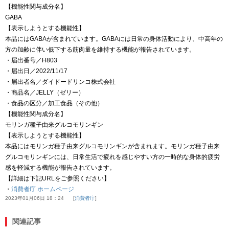
【機能性関与成分名】
GABA
【表示しようとする機能性】
本品にはGABAが含まれています。GABAには日常の身体活動により、中高年の
方の加齢に伴い低下する筋肉量を維持する機能が報告されています。
・届出番号／H803
・届出日／2022/11/17
・届出者名／ダイドードリンコ株式会社
・商品名／JELLY（ゼリー）
・食品の区分／加工食品（その他）
【機能性関与成分名】
モリンガ種子由来グルコモリンギン
【表示しようとする機能性】
本品にはモリンガ種子由来グルコモリンギンが含まれます。モリンガ種子由来
グルコモリンギンには、日常生活で疲れを感じやすい方の一時的な身体的疲労
感を軽減する機能が報告されています。
【詳細は下記URLをご参照ください】
・
消費者庁 ホームページ
2023年01月06日 18：24
消費者庁
関連記事