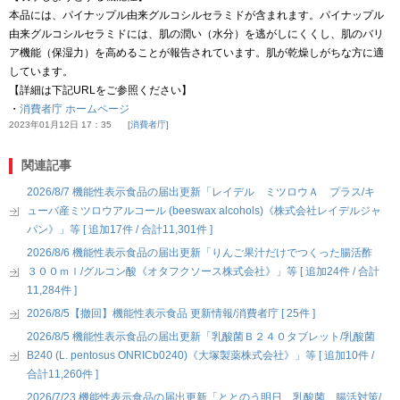
本品には、パイナップル由来グルコシルセラミドが含まれます。パイナップル
由来グルコシルセラミドには、肌の潤い（水分）を逃がしにくくし、肌のバリ
ア機能（保湿力）を高めることが報告されています。肌が乾燥しがちな方に適
しています。
【詳細は下記URLをご参照ください】
・
消費者庁 ホームページ
2023年01月12日 17：35
消費者庁
関連記事
2026/8/7 機能性表示食品の届出更新「レイデル ミツロウＡ プラス/キ
ューバ産ミツロウアルコール (beeswax alcohols)《株式会社レイデルジャ
パン》」等 [ 追加17件 / 合計11,301件 ]
2026/8/6 機能性表示食品の届出更新「りんご果汁だけでつくった腸活酢
３００ｍｌ/グルコン酸《オタフクソース株式会社》」等 [ 追加24件 / 合計
11,284件 ]
2026/8/5【撤回】機能性表示食品 更新情報/消費者庁 [ 25件 ]
2026/8/5 機能性表示食品の届出更新「乳酸菌Ｂ２４０タブレット/乳酸菌
B240 (L. pentosus ONRICb0240)《大塚製薬株式会社》」等 [ 追加10件 /
合計11,260件 ]
2026/7/23 機能性表示食品の届出更新「ととのう明日 乳酸菌 腸活対策/