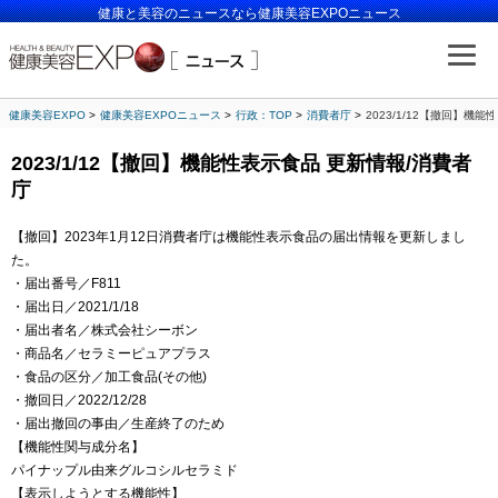
健康と美容のニュースなら健康美容EXPOニュース
健康美容EXPO
健康美容EXPOニュース
行政：TOP
消費者庁
2023/1/12【撤回】機
2023/1/12【撤回】機能性表示食品 更新情報/消費者
庁
【撤回】2023年1月12日消費者庁は機能性表示食品の届出情報を更新しまし
た。
・届出番号／F811
・届出日／2021/1/18
・届出者名／株式会社シーボン
・商品名／セラミーピュアプラス
・食品の区分／加工食品(その他)
・撤回日／2022/12/28
・届出撤回の事由／生産終了のため
【機能性関与成分名】
パイナップル由来グルコシルセラミド
【表示しようとする機能性】