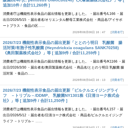
酸菌B240 (L. pentosus ONRICb0240)《大塚製薬株式会社》」等 [
追加10件 / 合計11,260件 ]
消費者庁は機能性表示食品の届出情報を更新しました。 ・届出番号/L166 ・届
出日/2026/5/15 ・届出者名/オリエンタル酵母工業株式会社 ・商品名/アイサポ
ートプラス ・食品の区……
2026年08月06日 16：47
消費者庁
2026/7/23 機能性表示食品の届出更新「ととのう明日 乳酸菌 腸
活対策/有胞子性乳酸菌 (Heyndrickxia coagulans SANK70258)
《奥田製薬株式会社》」等 [ 追加9件 / 合計11,259件 ]
消費者庁は機能性表示食品の届出情報を更新しました。 ・届出番号/K1166 ・届
出日/2026/3/30 ・届出者名/奥田製薬株式会社 ・商品名/ととのう明日 乳酸菌 腸
活対策 ・食品の……
2026年08月04日 16：13
消費者庁
2026/7/23 機能性表示食品の届出更新「ピルクルエイジングライ
フ －トリプル－/DDMP、 乳酸菌NY1301株《日清ヨーク株式会
社》」等 [ 追加9件 / 合計11,250件 ]
消費者庁は機能性表示食品の届出情報を更新しました。 ・届出番号/L157 ・届
出日/2026/5/12 ・届出者名/日清ヨーク株式会社 ・商品名/ピルクルエイジング
ライフ －トリプル－ ……
2026年07月24日 17：27
消費者庁