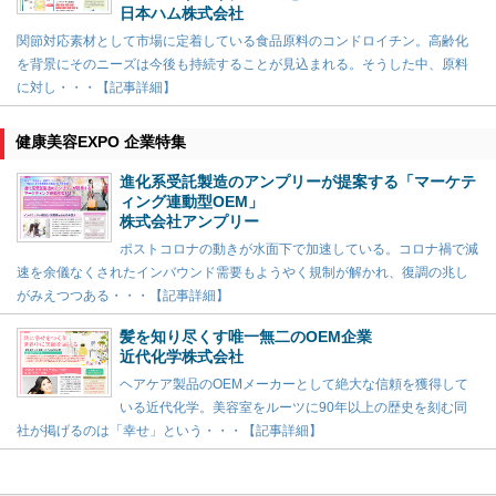
日本ハム株式会社
関節対応素材として市場に定着している食品原料のコンドロイチン。高齢化
を背景にそのニーズは今後も持続することが見込まれる。そうした中、原料
に対し・・・【記事詳細】
健康美容EXPO 企業特集
進化系受託製造のアンプリーが提案する「マーケテ
ィング連動型OEM」
株式会社アンプリー
ポストコロナの動きが水面下で加速している。コロナ禍で減
速を余儀なくされたインバウンド需要もようやく規制が解かれ、復調の兆し
がみえつつある・・・【記事詳細】
髪を知り尽くす唯一無二のOEM企業
近代化学株式会社
ヘアケア製品のOEMメーカーとして絶大な信頼を獲得して
いる近代化学。美容室をルーツに90年以上の歴史を刻む同
社が掲げるのは「幸せ」という・・・【記事詳細】