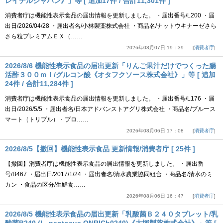
レイデルジャパン》」等 [ 追加17件 / 合計11,301件 ]
消費者庁は機能性表示食品の届出情報を更新しました。 ・届出番号/L200 ・届
出日/2026/04/28 ・届出者名/小林製薬株式会社 ・商品名/ナットウキナーゼさら
さら粒プレミアムＥＸ（……
2026年08月07日 19：39
消費者庁
2026/8/6 機能性表示食品の届出更新「りんご果汁だけでつくった腸
活酢３００ｍｌ/グルコン酸《オタフクソース株式会社》」等 [ 追加
24件 / 合計11,284件 ]
消費者庁は機能性表示食品の届出情報を更新しました。 ・届出番号/L176 ・届
出日/2026/5/5 ・届出者名/日本アドバンストアグリ株式会社 ・商品名/ブルース
マート（トリプル）・プロ……
2026年08月06日 17：08
消費者庁
2026/8/5【撤回】機能性表示食品 更新情報/消費者庁 [ 25件 ]
【撤回】消費者庁は機能性表示食品の届出情報を更新しました。 ・届出番
号/B467 ・届出日/2017/1/24 ・届出者名/清水農業協同組合 ・商品名/清水のミ
カン ・食品の区分/生鮮食……
2026年08月06日 16：47
消費者庁
2026/8/5 機能性表示食品の届出更新「乳酸菌Ｂ２４０タブレット/乳