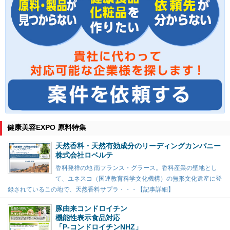
健康美容EXPO 原料特集
天然香料・天然有効成分のリーディングカンパニー
株式会社ロベルテ
香料発祥の地 南フランス・グラース。香料産業の聖地とし
て、ユネスコ（国連教育科学文化機構）の無形文化遺産に登
録されているこの地で、天然香料サプラ・・・【記事詳細】
豚由来コンドロイチン
機能性表示食品対応
「P-コンドロイチンNHZ」