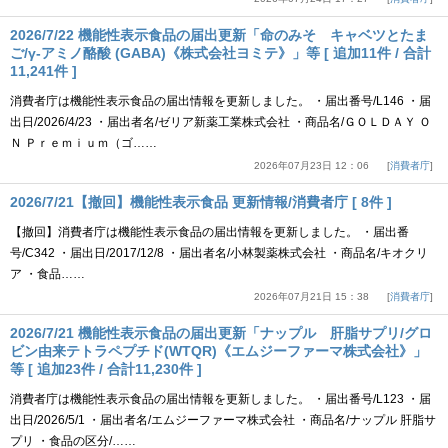
2026/7/22 機能性表示食品の届出更新「命のみそ キャベツとたま
ご/γ-アミノ酪酸 (GABA)《株式会社ヨミテ》」等 [ 追加11件 / 合計
11,241件 ]
消費者庁は機能性表示食品の届出情報を更新しました。 ・届出番号/L146 ・届
出日/2026/4/23 ・届出者名/ゼリア新薬工業株式会社 ・商品名/ＧＯＬＤＡＹ Ｏ
Ｎ Ｐｒｅｍｉｕｍ（ゴ……
2026年07月23日 12：06
消費者庁
2026/7/21【撤回】機能性表示食品 更新情報/消費者庁 [ 8件 ]
【撤回】消費者庁は機能性表示食品の届出情報を更新しました。 ・届出番
号/C342 ・届出日/2017/12/8 ・届出者名/小林製薬株式会社 ・商品名/キオクリ
ア ・食品……
2026年07月21日 15：38
消費者庁
2026/7/21 機能性表示食品の届出更新「ナップル 肝脂サプリ/グロ
ビン由来テトラペプチド(WTQR)《エムジーファーマ株式会社》」
等 [ 追加23件 / 合計11,230件 ]
消費者庁は機能性表示食品の届出情報を更新しました。 ・届出番号/L123 ・届
出日/2026/5/1 ・届出者名/エムジーファーマ株式会社 ・商品名/ナップル 肝脂サ
プリ ・食品の区分/……