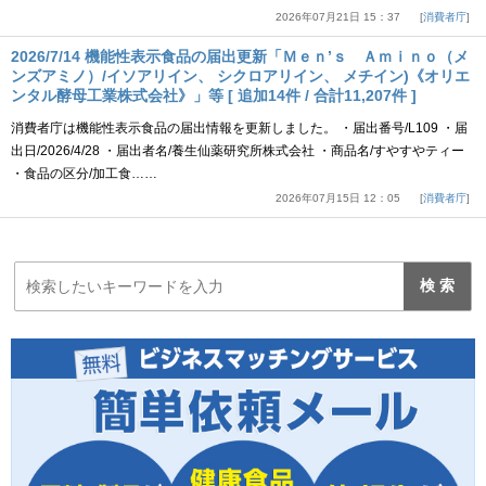
2026年07月21日 15：37
消費者庁
2026/7/14 機能性表示食品の届出更新「Ｍｅｎ’ｓ Ａｍｉｎｏ（メ
ンズアミノ）/イソアリイン、 シクロアリイン、 メチイン)《オリエ
ンタル酵母工業株式会社》」等 [ 追加14件 / 合計11,207件 ]
消費者庁は機能性表示食品の届出情報を更新しました。 ・届出番号/L109 ・届
出日/2026/4/28 ・届出者名/養生仙薬研究所株式会社 ・商品名/すやすやティー
・食品の区分/加工食……
2026年07月15日 12：05
消費者庁