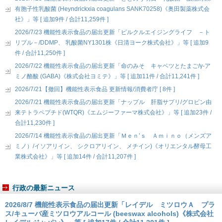
有胞子性乳酸菌 (Heyndrickxia coagulans SANK70258)《奥田製薬株式会
社》」等 [ 追加9件 / 合計11,259件 ]
2026/7/23 機能性表示食品の届出更新「ピルクルエイジングライフ －ト
リプル－/DDMP、 乳酸菌NY1301株《日清ヨーク株式会社》」等 [ 追加9
件 / 合計11,250件 ]
2026/7/22 機能性表示食品の届出更新「命のみそ キャベツとたまご/γ-ア
ミノ酪酸 (GABA)《株式会社ヨミテ》」等 [ 追加11件 / 合計11,241件 ]
2026/7/21【撤回】機能性表示食品 更新情報/消費者庁 [ 8件 ]
2026/7/21 機能性表示食品の届出更新「ナップル 肝脂サプリ/グロビン由
来テトラペプチド(WTQR)《エムジーファーマ株式会社》」等 [ 追加23件 /
合計11,230件 ]
2026/7/14 機能性表示食品の届出更新「Ｍｅｎ’ｓ Ａｍｉｎｏ（メンズア
ミノ）/イソアリイン、 シクロアリイン、 メチイン)《オリエンタル酵母工
業株式会社》」等 [ 追加14件 / 合計11,207件 ]
行政の最新ニュース
2026/8/7 機能性表示食品の届出更新「レイデル ミツロウＡ プラ
ス/キューバ産ミツロウアルコール (beeswax alcohols)《株式会社