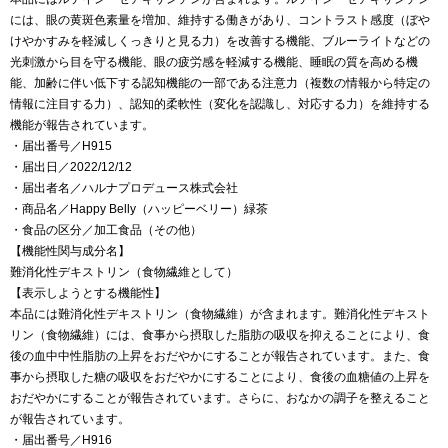
には、眼の黄斑色素量を増加、維持する働きがあり、コントラスト感度（ぼや
けやかすみを軽減しくっきりと見る力）を改善する機能、ブルーライトなどの
光刺激から目を守る機能、眼の疲労感を軽減する機能、睡眠の質を高める機
能、加齢に伴い低下する認知機能の一部である注意力（複数の情報から特定の
情報に注目する力）、認知的柔軟性（変化を認識し、対応する力）を維持する
機能が報告されています。
・届出番号／H915
・届出日／2022/12/12
・届出者名／ハルナプロデュース株式会社
・商品名／Happy Belly（ハッピーベリー）緑茶
・食品の区分／加工食品（その他）
【機能性関与成分名】
難消化性デキストリン（食物繊維として）
【表示しようとする機能性】
本品には難消化性デキストリン（食物繊維）が含まれます。難消化性デキスト
リン（食物繊維）には、食事から摂取した脂肪の吸収を抑えることにより、食
後の血中中性脂肪の上昇をおだやかにすることが報告されています。また、食
事から摂取した糖の吸収をおだやかにすることにより、食後の血糖値の上昇を
おだやかにすることが報告されています。さらに、おなかの調子を整えること
が報告されています。
・届出番号／H916