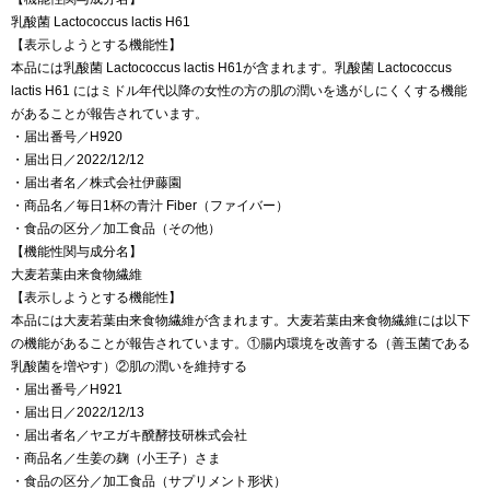
乳酸菌 Lactococcus lactis H61
【表示しようとする機能性】
本品には乳酸菌 Lactococcus lactis H61が含まれます。乳酸菌 Lactococcus
lactis H61 にはミドル年代以降の女性の方の肌の潤いを逃がしにくくする機能
があることが報告されています。
・届出番号／H920
・届出日／2022/12/12
・届出者名／株式会社伊藤園
・商品名／毎日1杯の青汁 Fiber（ファイバー）
・食品の区分／加工食品（その他）
【機能性関与成分名】
大麦若葉由来食物繊維
【表示しようとする機能性】
本品には大麦若葉由来食物繊維が含まれます。大麦若葉由来食物繊維には以下
の機能があることが報告されています。①腸内環境を改善する（善玉菌である
乳酸菌を増やす）②肌の潤いを維持する
・届出番号／H921
・届出日／2022/12/13
・届出者名／ヤヱガキ醗酵技研株式会社
・商品名／生姜の麹（小王子）さま
・食品の区分／加工食品（サプリメント形状）