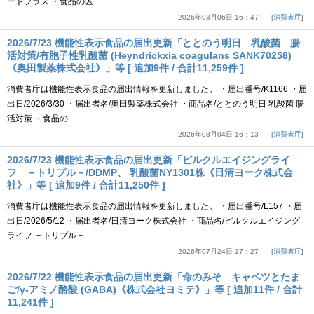
ートプラス ・食品の区……
2026年08月06日 16：47
消費者庁
2026/7/23 機能性表示食品の届出更新「ととのう明日 乳酸菌 腸
活対策/有胞子性乳酸菌 (Heyndrickxia coagulans SANK70258)
《奥田製薬株式会社》」等 [ 追加9件 / 合計11,259件 ]
消費者庁は機能性表示食品の届出情報を更新しました。 ・届出番号/K1166 ・届
出日/2026/3/30 ・届出者名/奥田製薬株式会社 ・商品名/ととのう明日 乳酸菌 腸
活対策 ・食品の……
2026年08月04日 16：13
消費者庁
2026/7/23 機能性表示食品の届出更新「ピルクルエイジングライ
フ －トリプル－/DDMP、 乳酸菌NY1301株《日清ヨーク株式会
社》」等 [ 追加9件 / 合計11,250件 ]
消費者庁は機能性表示食品の届出情報を更新しました。 ・届出番号/L157 ・届
出日/2026/5/12 ・届出者名/日清ヨーク株式会社 ・商品名/ピルクルエイジング
ライフ －トリプル－ ……
2026年07月24日 17：27
消費者庁
2026/7/22 機能性表示食品の届出更新「命のみそ キャベツとたま
ご/γ-アミノ酪酸 (GABA)《株式会社ヨミテ》」等 [ 追加11件 / 合計
11,241件 ]