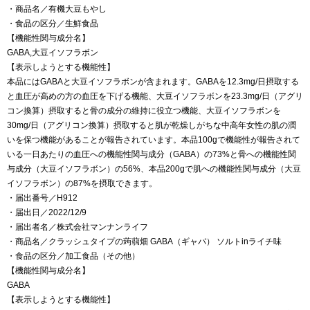
・商品名／有機大豆もやし
・食品の区分／生鮮食品
【機能性関与成分名】
GABA,大豆イソフラボン
【表示しようとする機能性】
本品にはGABAと大豆イソフラボンが含まれます。GABAを12.3mg/日摂取する
と血圧が高めの方の血圧を下げる機能、大豆イソフラボンを23.3mg/日（アグリ
コン換算）摂取すると骨の成分の維持に役立つ機能、大豆イソフラボンを
30mg/日（アグリコン換算）摂取すると肌が乾燥しがちな中高年女性の肌の潤
いを保つ機能があることが報告されています。本品100gで機能性が報告されて
いる一日あたりの血圧への機能性関与成分（GABA）の73%と骨への機能性関
与成分（大豆イソフラボン）の56%、本品200gで肌への機能性関与成分（大豆
イソフラボン）の87%を摂取できます。
・届出番号／H912
・届出日／2022/12/9
・届出者名／株式会社マンナンライフ
・商品名／クラッシュタイプの蒟蒻畑 GABA（ギャバ） ソルトinライチ味
・食品の区分／加工食品（その他）
【機能性関与成分名】
GABA
【表示しようとする機能性】