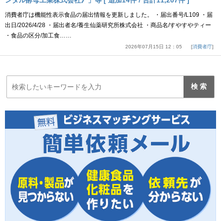
ンタル酵母工業株式会社》」等 [ 追加14件 / 合計11,207件 ]
消費者庁は機能性表示食品の届出情報を更新しました。 ・届出番号/L109 ・届
出日/2026/4/28 ・届出者名/養生仙薬研究所株式会社 ・商品名/すやすやティー
・食品の区分/加工食……
2026年07月15日 12：05
消費者庁