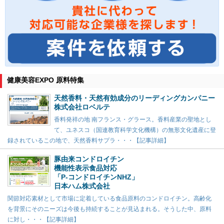
健康美容EXPO 原料特集
天然香料・天然有効成分のリーディングカンパニー
株式会社ロベルテ
香料発祥の地 南フランス・グラース。香料産業の聖地とし
て、ユネスコ（国連教育科学文化機構）の無形文化遺産に登
録されているこの地で、天然香料サプラ・・・【記事詳細】
豚由来コンドロイチン
機能性表示食品対応
「P-コンドロイチンNHZ」
日本ハム株式会社
関節対応素材として市場に定着している食品原料のコンドロイチン。高齢化
を背景にそのニーズは今後も持続することが見込まれる。そうした中、原料
に対し・・・【記事詳細】