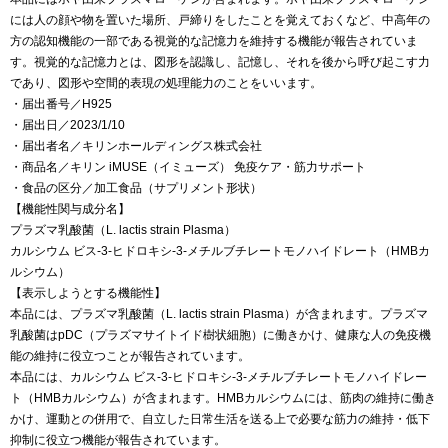
には人の顔や物を置いた場所、戸締りをしたことを覚えておくなど、中高年の
方の認知機能の一部である視覚的な記憶力を維持する機能が報告されていま
す。視覚的な記憶力とは、図形を認識し、記憶し、それを後から呼び起こす力
であり、図形や空間的表現の処理能力のことをいいます。
・届出番号／H925
・届出日／2023/1/10
・届出者名／キリンホールディングス株式会社
・商品名／キリン iMUSE（イミューズ） 免疫ケア・筋力サポート
・食品の区分／加工食品（サプリメント形状）
【機能性関与成分名】
プラズマ乳酸菌（L. lactis strain Plasma）
カルシウム ビス-3-ヒドロキシ-3-メチルブチレートモノハイドレート（HMBカ
ルシウム）
【表示しようとする機能性】
本品には、プラズマ乳酸菌（L. lactis strain Plasma）が含まれます。プラズマ
乳酸菌はpDC（プラズマサイトイド樹状細胞）に働きかけ、健康な人の免疫機
能の維持に役立つことが報告されています。
本品には、カルシウム ビス-3-ヒドロキシ-3-メチルブチレートモノハイドレー
ト（HMBカルシウム）が含まれます。HMBカルシウムには、筋肉の維持に働き
かけ、運動との併用で、自立した日常生活を送る上で必要な筋力の維持・低下
抑制に役立つ機能が報告されています。