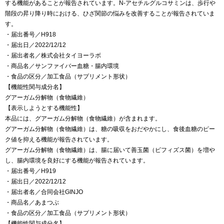
する機能があることが報告されています。N-アセチルグルコサミンは、歩行や
階段の昇り降り時における、ひざ関節の悩みを改善することが報告されていま
す。
・届出番号／H918
・届出日／2022/12/12
・届出者名／株式会社タイヨーラボ
・商品名／サンファイバー血糖・腸内環境
・食品の区分／加工食品（サプリメント形状）
【機能性関与成分名】
グアーガム分解物（食物繊維）
【表示しようとする機能性】
本品には、グアーガム分解物（食物繊維）が含まれます。
グアーガム分解物（食物繊維）は、糖の吸収をおだやかにし、食後血糖のピー
ク値を抑える機能が報告されています。
グアーガム分解物（食物繊維）は、腸に届いて善玉菌（ビフィズス菌）を増や
し、腸内環境を良好にする機能が報告されています。
・届出番号／H919
・届出日／2022/12/12
・届出者名／合同会社GINJO
・商品名／あまつぶ
・食品の区分／加工食品（サプリメント形状）
【機能性関与成分名】