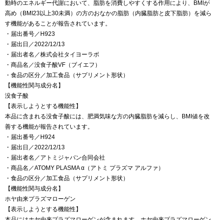
動時のエネルギー代謝において、脂肪を消費しやすくする作用により、BMIが
高め（BMI23以上30未満）の方のおなかの脂肪（内臓脂肪と皮下脂肪）を減ら
す機能があることが報告されています。
・届出番号／H923
・届出日／2022/12/13
・届出者名／株式会社タイヨーラボ
・商品名／没食子酸VF（ブイエフ）
・食品の区分／加工食品（サプリメント形状）
【機能性関与成分名】
没食子酸
【表示しようとする機能性】
本品に含まれる没食子酸には、肥満気味な方の内臓脂肪を減らし、BMI値を改
善する機能が報告されています。
・届出番号／H924
・届出日／2022/12/13
・届出者名／アトミジャパン合同会社
・商品名／ATOMY PLASMA α（アトミ プラズマ アルファ）
・食品の区分／加工食品（サプリメント形状）
【機能性関与成分名】
ホヤ由来プラズマローゲン
【表示しようとする機能性】
本品にはホヤ由来プラズマローゲンが含まれます。ホヤ由来プラズマローゲン