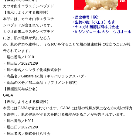
カツオ由来エラスチンペプチド
【表示しようとする機能性】
本品には、カツオ由来エラスチ
ンペプチドが含まれています。
カツオ由来エラスチンペプチド
には、肌の乾燥が気になる方
の、肌の弾力を維持し、うるおいを守ることで肌の健康維持に役立つことが報
告されています。
・届出番号／H910
・届出日／2022/12/9
・届出者名／シンライ化成株式会社
・商品名／Gabarelax 肌（ギャバリラックス ハダ）
・食品の区分／加工食品（サプリメント形状）
【機能性関与成分名】
GABA
【表示しようとする機能性】
本品にはGABAが含まれています。GABAには肌の乾燥が気になる方の肌の弾力
を維持し、肌の健康を守るのを助ける機能があることが報告されています。
・届出番号／H911
・届出日／2022/12/9
・届出者名／株式会社八社会