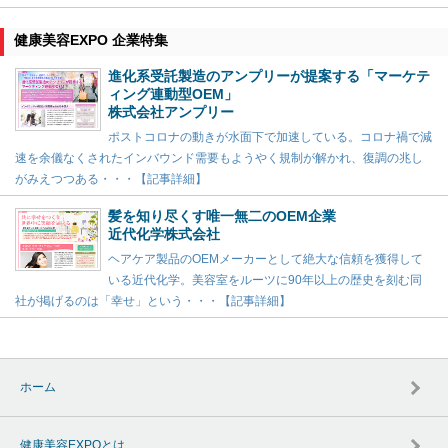
健康美容EXPO 企業特集
進化系受託製造のアンプリーが提案する「マーケテ
ィング連動型OEM」
株式会社アンプリー
ポストコロナの動きが水面下で加速している。コロナ禍で減
速を余儀なくされたインバウンド需要もようやく規制が解かれ、復調の兆し
がみえつつある・・・【記事詳細】
髪を知り尽くす唯一無二のOEM企業
近代化学株式会社
ヘアケア製品のOEMメーカーとして絶大な信頼を獲得して
いる近代化学。美容室をルーツに90年以上の歴史を刻む同
社が掲げるのは「幸せ」という・・・【記事詳細】
ホーム
健康美容EXPOとは