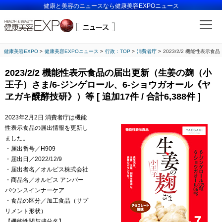
健康と美容のニュースなら健康美容EXPOニュース
健康美容EXPO
健康美容EXPOニュース
行政：TOP
消費者庁
2023/2/2 機能性表示
2023/2/2 機能性表示食品の届出更新（生姜の麹（小
王子）さま/6-ジンゲロール、6-ショウガオール《ヤ
ヱガキ醗酵技研》）等 [ 追加17件 / 合計6,388件 ]
2023年2月2日 消費者庁は機能
性表示食品の届出情報を更新し
ました。
・届出番号／H909
・届出日／2022/12/9
・届出者名／オルビス株式会社
・商品名／オルビス アンバー
バウンスインナーケア
・食品の区分／加工食品（サプ
リメント形状）
【機能性関与成分名】