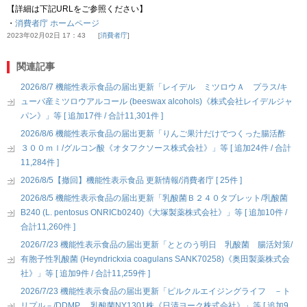
【詳細は下記URLをご参照ください】
・
消費者庁 ホームページ
2023年02月02日 17：43
消費者庁
関連記事
2026/8/7 機能性表示食品の届出更新「レイデル ミツロウＡ プラス/キ
ューバ産ミツロウアルコール (beeswax alcohols)《株式会社レイデルジャ
パン》」等 [ 追加17件 / 合計11,301件 ]
2026/8/6 機能性表示食品の届出更新「りんご果汁だけでつくった腸活酢
３００ｍｌ/グルコン酸《オタフクソース株式会社》」等 [ 追加24件 / 合計
11,284件 ]
2026/8/5【撤回】機能性表示食品 更新情報/消費者庁 [ 25件 ]
2026/8/5 機能性表示食品の届出更新「乳酸菌Ｂ２４０タブレット/乳酸菌
B240 (L. pentosus ONRICb0240)《大塚製薬株式会社》」等 [ 追加10件 /
合計11,260件 ]
2026/7/23 機能性表示食品の届出更新「ととのう明日 乳酸菌 腸活対策/
有胞子性乳酸菌 (Heyndrickxia coagulans SANK70258)《奥田製薬株式会
社》」等 [ 追加9件 / 合計11,259件 ]
2026/7/23 機能性表示食品の届出更新「ピルクルエイジングライフ －ト
リプル－/DDMP、 乳酸菌NY1301株《日清ヨーク株式会社》」等 [ 追加9