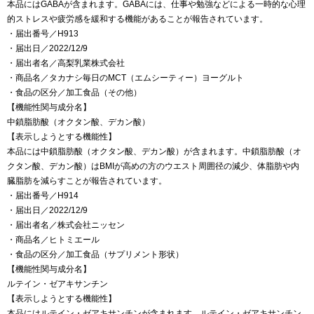
本品にはGABAが含まれます。GABAには、仕事や勉強などによる一時的な心理
的ストレスや疲労感を緩和する機能があることが報告されています。
・届出番号／H913
・届出日／2022/12/9
・届出者名／高梨乳業株式会社
・商品名／タカナシ毎日のMCT（エムシーティー）ヨーグルト
・食品の区分／加工食品（その他）
【機能性関与成分名】
中鎖脂肪酸（オクタン酸、デカン酸）
【表示しようとする機能性】
本品には中鎖脂肪酸（オクタン酸、デカン酸）が含まれます。中鎖脂肪酸（オ
クタン酸、デカン酸）はBMIが高めの方のウエスト周囲径の減少、体脂肪や内
臓脂肪を減らすことが報告されています。
・届出番号／H914
・届出日／2022/12/9
・届出者名／株式会社ニッセン
・商品名／ヒトミエール
・食品の区分／加工食品（サプリメント形状）
【機能性関与成分名】
ルテイン・ゼアキサンチン
【表示しようとする機能性】
本品にはルテイン・ゼアキサンチンが含まれます。ルテイン・ゼアキサンチン