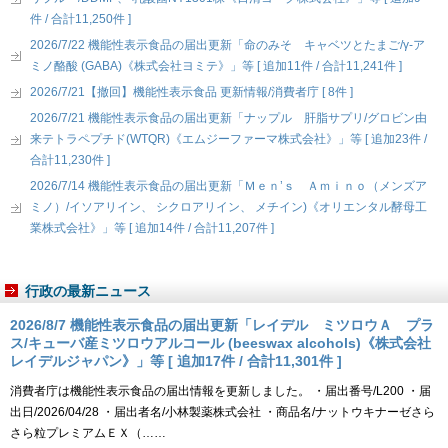
件 / 合計11,250件 ]
2026/7/22 機能性表示食品の届出更新「命のみそ キャベツとたまご/γ-ア
ミノ酪酸 (GABA)《株式会社ヨミテ》」等 [ 追加11件 / 合計11,241件 ]
2026/7/21【撤回】機能性表示食品 更新情報/消費者庁 [ 8件 ]
2026/7/21 機能性表示食品の届出更新「ナップル 肝脂サプリ/グロビン由
来テトラペプチド(WTQR)《エムジーファーマ株式会社》」等 [ 追加23件 /
合計11,230件 ]
2026/7/14 機能性表示食品の届出更新「Ｍｅｎ’ｓ Ａｍｉｎｏ（メンズア
ミノ）/イソアリイン、 シクロアリイン、 メチイン)《オリエンタル酵母工
業株式会社》」等 [ 追加14件 / 合計11,207件 ]
行政の最新ニュース
2026/8/7 機能性表示食品の届出更新「レイデル ミツロウＡ プラ
ス/キューバ産ミツロウアルコール (beeswax alcohols)《株式会社
レイデルジャパン》」等 [ 追加17件 / 合計11,301件 ]
消費者庁は機能性表示食品の届出情報を更新しました。 ・届出番号/L200 ・届
出日/2026/04/28 ・届出者名/小林製薬株式会社 ・商品名/ナットウキナーゼさら
さら粒プレミアムＥＸ（……