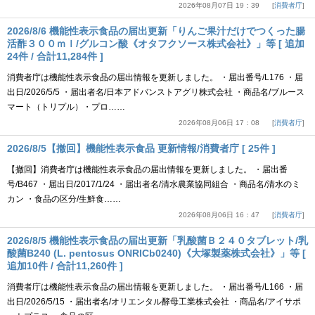
2026年08月07日 19：39
消費者庁
2026/8/6 機能性表示食品の届出更新「りんご果汁だけでつくった腸
活酢３００ｍｌ/グルコン酸《オタフクソース株式会社》」等 [ 追加
24件 / 合計11,284件 ]
消費者庁は機能性表示食品の届出情報を更新しました。 ・届出番号/L176 ・届
出日/2026/5/5 ・届出者名/日本アドバンストアグリ株式会社 ・商品名/ブルース
マート（トリプル）・プロ……
2026年08月06日 17：08
消費者庁
2026/8/5【撤回】機能性表示食品 更新情報/消費者庁 [ 25件 ]
【撤回】消費者庁は機能性表示食品の届出情報を更新しました。 ・届出番
号/B467 ・届出日/2017/1/24 ・届出者名/清水農業協同組合 ・商品名/清水のミ
カン ・食品の区分/生鮮食……
2026年08月06日 16：47
消費者庁
2026/8/5 機能性表示食品の届出更新「乳酸菌Ｂ２４０タブレット/乳
酸菌B240 (L. pentosus ONRICb0240)《大塚製薬株式会社》」等 [
追加10件 / 合計11,260件 ]
消費者庁は機能性表示食品の届出情報を更新しました。 ・届出番号/L166 ・届
出日/2026/5/15 ・届出者名/オリエンタル酵母工業株式会社 ・商品名/アイサポ