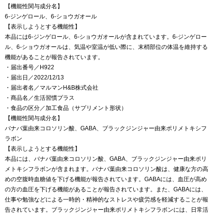
【機能性関与成分名】
6-ジンゲロール、6-ショウガオール
【表示しようとする機能性】
本品には6-ジンゲロール、6-ショウガオールが含まれています。6-ジンゲロー
ル、6-ショウガオールは、気温や室温が低い際に、末梢部位の体温を維持する
機能があることが報告されています。
・届出番号／H922
・届出日／2022/12/13
・届出者名／マルマンH&B株式会社
・商品名／生活習慣プラス
・食品の区分／加工食品（サプリメント形状）
【機能性関与成分名】
バナバ葉由来コロソリン酸、GABA、ブラックジンジャー由来ポリメトキシフ
ラボン
【表示しようとする機能性】
本品には、バナバ葉由来コロソリン酸、GABA、ブラックジンジャー由来ポリ
メトキシフラボンが含まれます。バナバ葉由来コロソリン酸は、健康な方の高
めの空腹時血糖値を下げる機能が報告されています。GABAには、血圧が高め
の方の血圧を下げる機能があることが報告されています。また、GABAには、
仕事や勉強などによる一時的・精神的なストレスや疲労感を軽減することが報
告されています。ブラックジンジャー由来ポリメトキシフラボンには、日常活