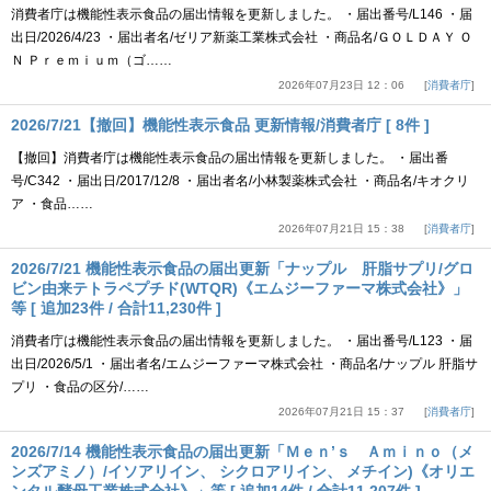
消費者庁は機能性表示食品の届出情報を更新しました。 ・届出番号/L146 ・届
出日/2026/4/23 ・届出者名/ゼリア新薬工業株式会社 ・商品名/ＧＯＬＤＡＹ Ｏ
Ｎ Ｐｒｅｍｉｕｍ（ゴ……
2026年07月23日 12：06
消費者庁
2026/7/21【撤回】機能性表示食品 更新情報/消費者庁 [ 8件 ]
【撤回】消費者庁は機能性表示食品の届出情報を更新しました。 ・届出番
号/C342 ・届出日/2017/12/8 ・届出者名/小林製薬株式会社 ・商品名/キオクリ
ア ・食品……
2026年07月21日 15：38
消費者庁
2026/7/21 機能性表示食品の届出更新「ナップル 肝脂サプリ/グロ
ビン由来テトラペプチド(WTQR)《エムジーファーマ株式会社》」
等 [ 追加23件 / 合計11,230件 ]
消費者庁は機能性表示食品の届出情報を更新しました。 ・届出番号/L123 ・届
出日/2026/5/1 ・届出者名/エムジーファーマ株式会社 ・商品名/ナップル 肝脂サ
プリ ・食品の区分/……
2026年07月21日 15：37
消費者庁
2026/7/14 機能性表示食品の届出更新「Ｍｅｎ’ｓ Ａｍｉｎｏ（メ
ンズアミノ）/イソアリイン、 シクロアリイン、 メチイン)《オリエ