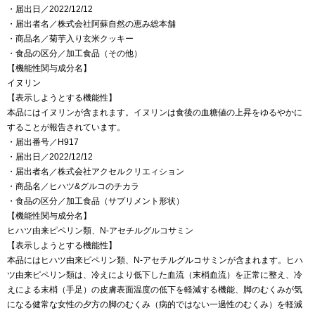
・届出日／2022/12/12
・届出者名／株式会社阿蘇自然の恵み総本舗
・商品名／菊芋入り玄米クッキー
・食品の区分／加工食品（その他）
【機能性関与成分名】
イヌリン
【表示しようとする機能性】
本品にはイヌリンが含まれます。イヌリンは食後の血糖値の上昇をゆるやかに
することが報告されています。
・届出番号／H917
・届出日／2022/12/12
・届出者名／株式会社アクセルクリエィション
・商品名／ヒハツ&グルコのチカラ
・食品の区分／加工食品（サプリメント形状）
【機能性関与成分名】
ヒハツ由来ピペリン類、N-アセチルグルコサミン
【表示しようとする機能性】
本品にはヒハツ由来ピペリン類、N-アセチルグルコサミンが含まれます。ヒハ
ツ由来ピペリン類は、冷えにより低下した血流（末梢血流）を正常に整え、冷
えによる末梢（手足）の皮膚表面温度の低下を軽減する機能、脚のむくみが気
になる健常な女性の夕方の脚のむくみ（病的ではない一過性のむくみ）を軽減