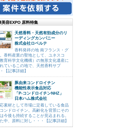
康美容EXPO 原料特集
天然香料・天然有効成分のリ
ーディングカンパニー
株式会社ロベルテ
香料発祥の地 南フランス・グ
。香料産業の聖地として、ユネスコ
教育科学文化機構）の無形文化遺産に
れているこの地で、天然香料サプ
・【記事詳細】
豚由来コンドロイチン
機能性表示食品対応
「P-コンドロイチンNHZ」
日本ハム株式会社
応素材として市場に定着している食品
コンドロイチン。高齢化を背景にその
は今後も持続することが見込まれる。
た中、原料に対し・・・【記事詳細】