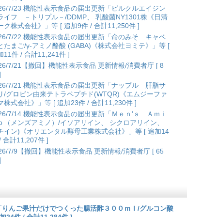
026/7/23 機能性表示食品の届出更新「ピルクルエイジン
ライフ －トリプル－/DDMP、 乳酸菌NY1301株《日清
ク株式会社》」等 [ 追加9件 / 合計11,250件 ]
026/7/22 機能性表示食品の届出更新「命のみそ キャベ
とたまご/γ-アミノ酪酸 (GABA)《株式会社ヨミテ》」等 [
11件 / 合計11,241件 ]
026/7/21【撤回】機能性表示食品 更新情報/消費者庁 [ 8
]
026/7/21 機能性表示食品の届出更新「ナップル 肝脂サ
リ/グロビン由来テトラペプチド(WTQR)《エムジーファ
株式会社》」等 [ 追加23件 / 合計11,230件 ]
026/7/14 機能性表示食品の届出更新「Ｍｅｎ’ｓ Ａｍｉ
ｏ（メンズアミノ）/イソアリイン、 シクロアリイン、
チイン)《オリエンタル酵母工業株式会社》」等 [ 追加14
/ 合計11,207件 ]
026/7/9【撤回】機能性表示食品 更新情報/消費者庁 [ 65
]
更新「りんご果汁だけでつくった腸活酢３００ｍｌ/グルコン酸