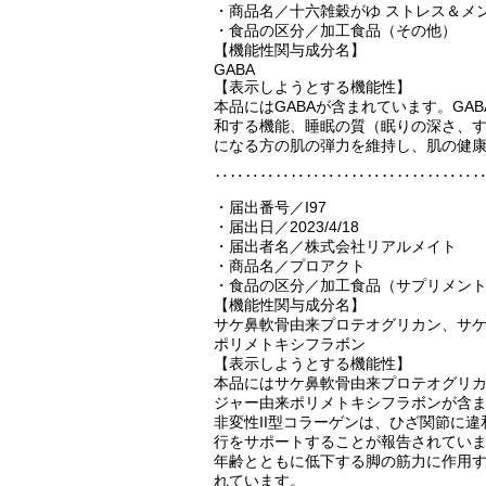
・商品名／十六雑穀がゆ ストレス＆メ
・食品の区分／加工食品（その他）
【機能性関与成分名】
GABA
【表示しようとする機能性】
本品にはGABAが含まれています。G
和する機能、睡眠の質（眠りの深さ、
になる方の肌の弾力を維持し、肌の健
‥‥‥‥‥‥‥‥‥‥‥‥‥‥‥‥‥
・届出番号／I97
・届出日／2023/4/18
・届出者名／株式会社リアルメイト
・商品名／プロアクト
・食品の区分／加工食品（サプリメン
【機能性関与成分名】
サケ鼻軟骨由来プロテオグリカン、サケ
ポリメトキシフラボン
【表示しようとする機能性】
本品にはサケ鼻軟骨由来プロテオグリカ
ジャー由来ポリメトキシフラボンが含
非変性II型コラーゲンは、ひざ関節に
行をサポートすることが報告されてい
年齢とともに低下する脚の筋力に作用
れています。