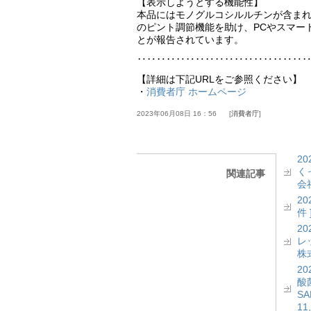
【表示しようとする機能性】
本品にはモノグルコシルルチンが含ま
のピント調節機能を助け、PCやスマー
とが報告されています。
‥‥‥‥‥‥‥‥‥‥‥‥‥‥‥‥‥
【詳細は下記URLをご参照ください】
・
消費者庁 ホームページ
2023年06月08日 16：56
消費者庁
2
く
関連記事
会社
2
件 
2
レッ
株式
2
酸菌
S
11