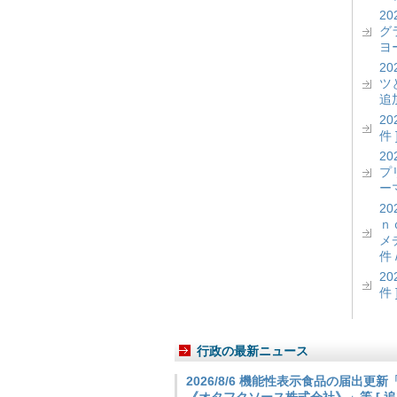
2
グ
ヨー
2
ツ
追加
2
件 
2
プ
ーマ
2
ｎ
メ
件 
2
件 
行政の最新ニュース
2026/8/6 機能性表示食品の届出