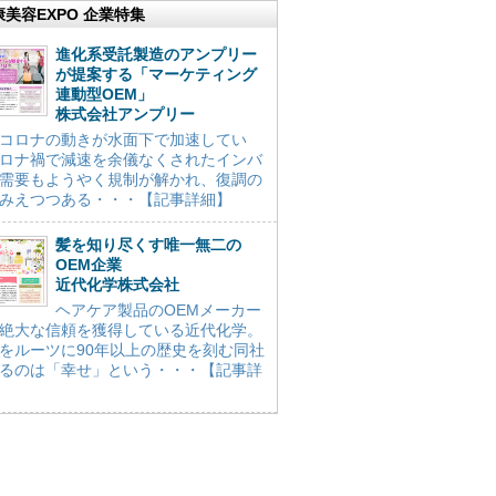
康美容EXPO 企業特集
進化系受託製造のアンプリー
が提案する「マーケティング
連動型OEM」
株式会社アンプリー
コロナの動きが水面下で加速してい
ロナ禍で減速を余儀なくされたインバ
需要もようやく規制が解かれ、復調の
みえつつある・・・【記事詳細】
髪を知り尽くす唯一無二の
OEM企業
近代化学株式会社
ヘアケア製品のOEMメーカー
絶大な信頼を獲得している近代化学。
をルーツに90年以上の歴史を刻む同社
るのは「幸せ」という・・・【記事詳