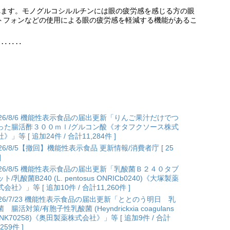
れます。モノグルコシルルチンには眼の疲労感を感じる方の眼
トフォンなどの使用による眼の疲労感を軽減する機能があるこ
‥‥‥‥
026/8/6 機能性表示食品の届出更新「りんご果汁だけでつ
った腸活酢３００ｍｌ/グルコン酸《オタフクソース株式
》」等 [ 追加24件 / 合計11,284件 ]
026/8/5【撤回】機能性表示食品 更新情報/消費者庁 [ 25
]
026/8/5 機能性表示食品の届出更新「乳酸菌Ｂ２４０タブ
ト/乳酸菌B240 (L. pentosus ONRICb0240)《大塚製薬
会社》」等 [ 追加10件 / 合計11,260件 ]
026/7/23 機能性表示食品の届出更新「ととのう明日 乳
 腸活対策/有胞子性乳酸菌 (Heyndrickxia coagulans
ANK70258)《奥田製薬株式会社》」等 [ 追加9件 / 合計
,259件 ]