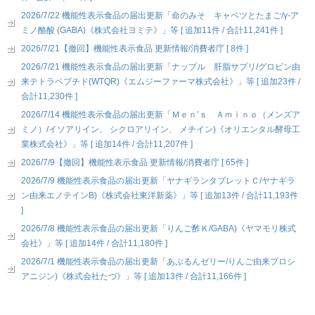
2026/7/22 機能性表示食品の届出更新「命のみそ キャベツとたまご/γ-ア
ミノ酪酸 (GABA)《株式会社ヨミテ》」等 [ 追加11件 / 合計11,241件 ]
2026/7/21【撤回】機能性表示食品 更新情報/消費者庁 [ 8件 ]
2026/7/21 機能性表示食品の届出更新「ナップル 肝脂サプリ/グロビン由
来テトラペプチド(WTQR)《エムジーファーマ株式会社》」等 [ 追加23件 /
合計11,230件 ]
2026/7/14 機能性表示食品の届出更新「Ｍｅｎ’ｓ Ａｍｉｎｏ（メンズア
ミノ）/イソアリイン、 シクロアリイン、 メチイン)《オリエンタル酵母工
業株式会社》」等 [ 追加14件 / 合計11,207件 ]
2026/7/9【撤回】機能性表示食品 更新情報/消費者庁 [ 65件 ]
2026/7/9 機能性表示食品の届出更新「ヤナギランタブレットＣ/ヤナギラ
ン由来エノテインB)《株式会社東洋新薬》」等 [ 追加13件 / 合計11,193件
]
2026/7/8 機能性表示食品の届出更新「りんご酢Ｋ/GABA)《ヤマモリ株式
会社》」等 [ 追加14件 / 合計11,180件 ]
2026/7/1 機能性表示食品の届出更新「あぷるんゼリー/りんご由来プロシ
アニジン)《株式会社たづ》」等 [ 追加13件 / 合計11,166件 ]