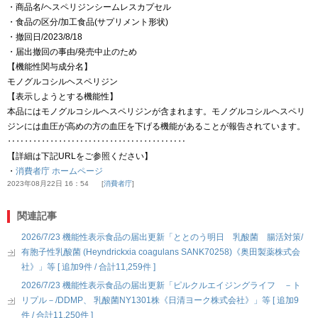
・商品名/ヘスペリジンシームレスカプセル
・食品の区分/加工食品(サプリメント形状)
・撤回日/2023/8/18
・届出撤回の事由/発売中止のため
【機能性関与成分名】
モノグルコシルヘスペリジン
【表示しようとする機能性】
本品にはモノグルコシルヘスペリジンが含まれます。モノグルコシルヘスペリ
ジンには血圧が高めの方の血圧を下げる機能があることが報告されています。
‥‥‥‥‥‥‥‥‥‥‥‥‥‥‥‥‥‥‥‥‥
【詳細は下記URLをご参照ください】
・
消費者庁 ホームページ
2023年08月22日 16：54
消費者庁
関連記事
2026/7/23 機能性表示食品の届出更新「ととのう明日 乳酸菌 腸活対策/
有胞子性乳酸菌 (Heyndrickxia coagulans SANK70258)《奥田製薬株式会
社》」等 [ 追加9件 / 合計11,259件 ]
2026/7/23 機能性表示食品の届出更新「ピルクルエイジングライフ －ト
リプル－/DDMP、 乳酸菌NY1301株《日清ヨーク株式会社》」等 [ 追加9
件 / 合計11,250件 ]