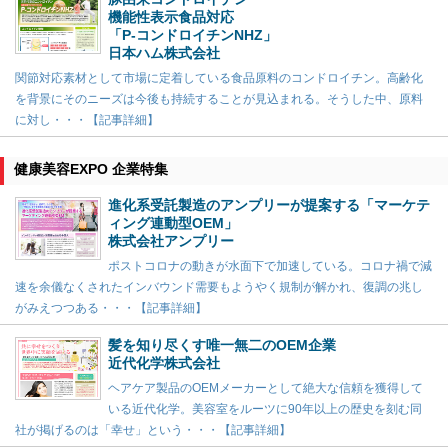
機能性表示食品対応
「P-コンドロイチンNHZ」
日本ハム株式会社
関節対応素材として市場に定着している食品原料のコンドロイチン。高齢化
を背景にそのニーズは今後も持続することが見込まれる。そうした中、原料
に対し・・・【記事詳細】
健康美容EXPO 企業特集
進化系受託製造のアンプリーが提案する「マーケテ
ィング連動型OEM」
株式会社アンプリー
ポストコロナの動きが水面下で加速している。コロナ禍で減
速を余儀なくされたインバウンド需要もようやく規制が解かれ、復調の兆し
がみえつつある・・・【記事詳細】
髪を知り尽くす唯一無二のOEM企業
近代化学株式会社
ヘアケア製品のOEMメーカーとして絶大な信頼を獲得して
いる近代化学。美容室をルーツに90年以上の歴史を刻む同
社が掲げるのは「幸せ」という・・・【記事詳細】