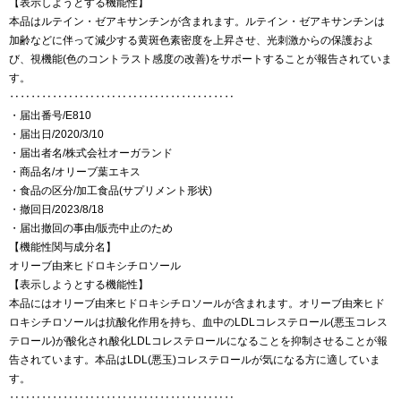
【表示しようとする機能性】
本品はルテイン・ゼアキサンチンが含まれます。ルテイン・ゼアキサンチンは
加齢などに伴って減少する黄斑色素密度を上昇させ、光刺激からの保護およ
び、視機能(色のコントラスト感度の改善)をサポートすることが報告されていま
す。
‥‥‥‥‥‥‥‥‥‥‥‥‥‥‥‥‥‥‥‥‥
・届出番号/E810
・届出日/2020/3/10
・届出者名/株式会社オーガランド
・商品名/オリーブ葉エキス
・食品の区分/加工食品(サプリメント形状)
・撤回日/2023/8/18
・届出撤回の事由/販売中止のため
【機能性関与成分名】
オリーブ由来ヒドロキシチロソール
【表示しようとする機能性】
本品にはオリーブ由来ヒドロキシチロソールが含まれます。オリーブ由来ヒド
ロキシチロソールは抗酸化作用を持ち、血中のLDLコレステロール(悪玉コレス
テロール)が酸化され酸化LDLコレステロールになることを抑制させることが報
告されています。本品はLDL(悪玉)コレステロールが気になる方に適していま
す。
‥‥‥‥‥‥‥‥‥‥‥‥‥‥‥‥‥‥‥‥‥