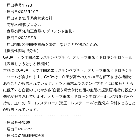
・届出番号/H793
・届出日/2022/11/17
・届出者名/四季乃舎株式会社
・商品名/管循プロネス
・食品の区分/加工食品(サプリメント形状)
・撤回日/2023/8/18
・届出撤回の事由/本商品を販売しないことを決めたため。
【機能性関与成分名】
GABA、カツオ由来エラスチンペプチド、オリーブ由来ヒドロキシチロソール
【表示しようとする機能性】
本品にはGABA、カツオ由来エラスチンペプチド、オリーブ由来ヒドロキシチ
ロソールが含まれます。GABAは、血圧が高めの方の血圧を低下させる機能が
あることが報告されています。カツオ由来エラスチンペプチドには加齢ととも
に低下する血管のしなやかさ(血管を締め付けた後の血管の拡張度)維持に役立つ
機能が報告されています。オリーブ由来ヒドロキシチロソールは抗酸化作用を
持ち、血中のLDLコレステロール(悪玉コレステロール)の酸化を抑制させること
が報告されています。
‥‥‥‥‥‥‥‥‥‥‥‥‥‥‥‥‥‥‥‥‥
・届出番号/I160
・届出日/2023/5/1
・届出者名/興和株式会社