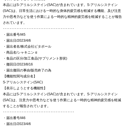
本品にはS-アリルシステイン(SAC)が含まれています。S-アリルシステイン
(SAC)は、日常生活における一時的な身体的疲労感を軽減する機能、及び注意
力や思考力などを使う作業による一時的な精神的疲労感を軽減することが報告
されています。
‥‥‥‥‥‥‥‥‥‥‥‥‥‥‥‥‥‥‥‥‥
・届出番号/I45
・届出日/2023/4/6
・届出者名/株式会社ビタポール
・商品名/シャキニン α
・食品の区分/加工食品(サプリメント形状)
・撤回日/2023/8/16
・届出撤回の事由/販売終了の為
【機能性関与成分名】
S-アリルシステイン(SAC)
【表示しようとする機能性】
本品にはS-アリルシステイン(SAC)が含まれています。S-アリルシステイン
(SAC)は、注意力や思考力などを使う作業による一時的な精神的疲労感を軽減
することが報告されています。
‥‥‥‥‥‥‥‥‥‥‥‥‥‥‥‥‥‥‥‥‥
・届出番号/I46
・届出日/2023/4/6