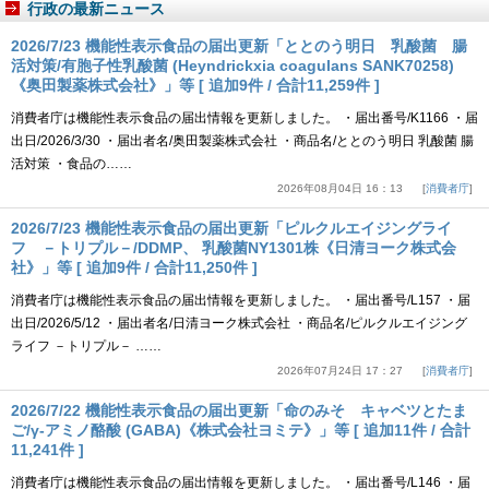
行政の最新ニュース
2026/7/23 機能性表示食品の届出更新「ととのう明日 乳酸菌 腸
活対策/有胞子性乳酸菌 (Heyndrickxia coagulans SANK70258)
《奥田製薬株式会社》」等 [ 追加9件 / 合計11,259件 ]
消費者庁は機能性表示食品の届出情報を更新しました。 ・届出番号/K1166 ・届
出日/2026/3/30 ・届出者名/奥田製薬株式会社 ・商品名/ととのう明日 乳酸菌 腸
活対策 ・食品の……
2026年08月04日 16：13
消費者庁
2026/7/23 機能性表示食品の届出更新「ピルクルエイジングライ
フ －トリプル－/DDMP、 乳酸菌NY1301株《日清ヨーク株式会
社》」等 [ 追加9件 / 合計11,250件 ]
消費者庁は機能性表示食品の届出情報を更新しました。 ・届出番号/L157 ・届
出日/2026/5/12 ・届出者名/日清ヨーク株式会社 ・商品名/ピルクルエイジング
ライフ －トリプル－ ……
2026年07月24日 17：27
消費者庁
2026/7/22 機能性表示食品の届出更新「命のみそ キャベツとたま
ご/γ-アミノ酪酸 (GABA)《株式会社ヨミテ》」等 [ 追加11件 / 合計
11,241件 ]
消費者庁は機能性表示食品の届出情報を更新しました。 ・届出番号/L146 ・届