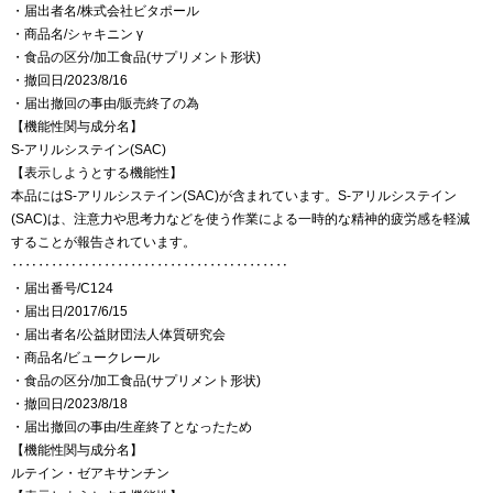
・届出者名/株式会社ビタポール
・商品名/シャキニン γ
・食品の区分/加工食品(サプリメント形状)
・撤回日/2023/8/16
・届出撤回の事由/販売終了の為
【機能性関与成分名】
S-アリルシステイン(SAC)
【表示しようとする機能性】
本品にはS-アリルシステイン(SAC)が含まれています。S-アリルシステイン
(SAC)は、注意力や思考力などを使う作業による一時的な精神的疲労感を軽減
することが報告されています。
‥‥‥‥‥‥‥‥‥‥‥‥‥‥‥‥‥‥‥‥‥
・届出番号/C124
・届出日/2017/6/15
・届出者名/公益財団法人体質研究会
・商品名/ビュークレール
・食品の区分/加工食品(サプリメント形状)
・撤回日/2023/8/18
・届出撤回の事由/生産終了となったため
【機能性関与成分名】
ルテイン・ゼアキサンチン