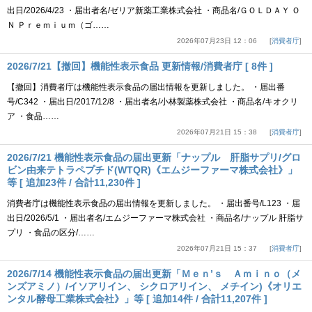
出日/2026/4/23 ・届出者名/ゼリア新薬工業株式会社 ・商品名/ＧＯＬＤＡＹ Ｏ
Ｎ Ｐｒｅｍｉｕｍ（ゴ……
2026年07月23日 12：06
消費者庁
2026/7/21【撤回】機能性表示食品 更新情報/消費者庁 [ 8件 ]
【撤回】消費者庁は機能性表示食品の届出情報を更新しました。 ・届出番
号/C342 ・届出日/2017/12/8 ・届出者名/小林製薬株式会社 ・商品名/キオクリ
ア ・食品……
2026年07月21日 15：38
消費者庁
2026/7/21 機能性表示食品の届出更新「ナップル 肝脂サプリ/グロ
ビン由来テトラペプチド(WTQR)《エムジーファーマ株式会社》」
等 [ 追加23件 / 合計11,230件 ]
消費者庁は機能性表示食品の届出情報を更新しました。 ・届出番号/L123 ・届
出日/2026/5/1 ・届出者名/エムジーファーマ株式会社 ・商品名/ナップル 肝脂サ
プリ ・食品の区分/……
2026年07月21日 15：37
消費者庁
2026/7/14 機能性表示食品の届出更新「Ｍｅｎ’ｓ Ａｍｉｎｏ（メ
ンズアミノ）/イソアリイン、 シクロアリイン、 メチイン)《オリエ
ンタル酵母工業株式会社》」等 [ 追加14件 / 合計11,207件 ]