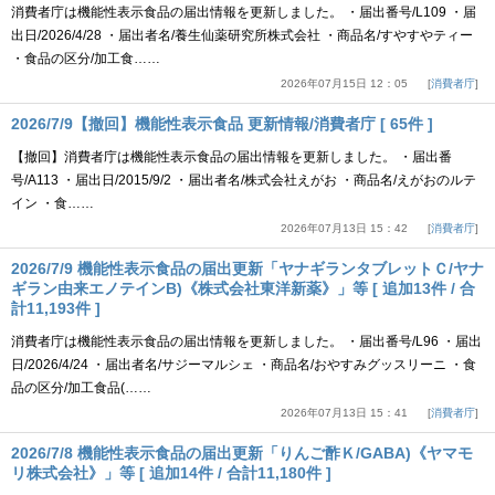
消費者庁は機能性表示食品の届出情報を更新しました。 ・届出番号/L109 ・届
出日/2026/4/28 ・届出者名/養生仙薬研究所株式会社 ・商品名/すやすやティー
・食品の区分/加工食……
2026年07月15日 12：05
消費者庁
2026/7/9【撤回】機能性表示食品 更新情報/消費者庁 [ 65件 ]
【撤回】消費者庁は機能性表示食品の届出情報を更新しました。 ・届出番
号/A113 ・届出日/2015/9/2 ・届出者名/株式会社えがお ・商品名/えがおのルテ
イン ・食……
2026年07月13日 15：42
消費者庁
2026/7/9 機能性表示食品の届出更新「ヤナギランタブレットＣ/ヤナ
ギラン由来エノテインB)《株式会社東洋新薬》」等 [ 追加13件 / 合
計11,193件 ]
消費者庁は機能性表示食品の届出情報を更新しました。 ・届出番号/L96 ・届出
日/2026/4/24 ・届出者名/サジーマルシェ ・商品名/おやすみグッスリーニ ・食
品の区分/加工食品(……
2026年07月13日 15：41
消費者庁
2026/7/8 機能性表示食品の届出更新「りんご酢Ｋ/GABA)《ヤマモ
リ株式会社》」等 [ 追加14件 / 合計11,180件 ]