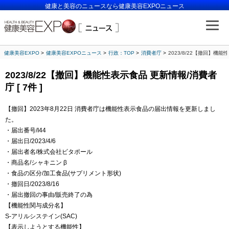
健康と美容のニュースなら健康美容EXPOニュース
健康美容EXPO
健康美容EXPOニュース
行政：TOP
消費者庁
2023/8/22【撤回】機能性
2023/8/22【撤回】機能性表示食品 更新情報/消費者
庁 [ 7件 ]
【撤回】2023年8月22日 消費者庁は機能性表示食品の届出情報を更新しまし
た。
・届出番号/I44
・届出日/2023/4/6
・届出者名/株式会社ビタポール
・商品名/シャキニン β
・食品の区分/加工食品(サプリメント形状)
・撤回日/2023/8/16
・届出撤回の事由/販売終了の為
【機能性関与成分名】
S-アリルシステイン(SAC)
【表示しようとする機能性】