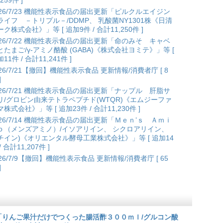
,259件 ]
026/7/23 機能性表示食品の届出更新「ピルクルエイジン
ライフ －トリプル－/DDMP、 乳酸菌NY1301株《日清
ク株式会社》」等 [ 追加9件 / 合計11,250件 ]
026/7/22 機能性表示食品の届出更新「命のみそ キャベ
とたまご/γ-アミノ酪酸 (GABA)《株式会社ヨミテ》」等 [
11件 / 合計11,241件 ]
026/7/21【撤回】機能性表示食品 更新情報/消費者庁 [ 8
]
026/7/21 機能性表示食品の届出更新「ナップル 肝脂サ
リ/グロビン由来テトラペプチド(WTQR)《エムジーファ
株式会社》」等 [ 追加23件 / 合計11,230件 ]
026/7/14 機能性表示食品の届出更新「Ｍｅｎ’ｓ Ａｍｉ
ｏ（メンズアミノ）/イソアリイン、 シクロアリイン、
チイン)《オリエンタル酵母工業株式会社》」等 [ 追加14
/ 合計11,207件 ]
026/7/9【撤回】機能性表示食品 更新情報/消費者庁 [ 65
]
更新「りんご果汁だけでつくった腸活酢３００ｍｌ/グルコン酸