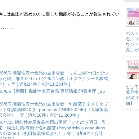
ABAには血圧が高めの方に適した機能があることが報告されてい
‥‥‥‥
ポスト
る。コ
ウンド
兆しが
026/8/6 機能性表示食品の届出更新「りんご果汁だけでつ
った腸活酢３００ｍｌ/グルコン酸《オタフクソース株式
》」等 [ 追加24件 / 合計11,284件 ]
として
026/8/5【撤回】機能性表示食品 更新情報/消費者庁 [ 25
美容室
]
が掲げ
細】
026/8/5 機能性表示食品の届出更新「乳酸菌Ｂ２４０タブ
ト/乳酸菌B240 (L. pentosus ONRICb0240)《大塚製薬
会社》」等 [ 追加10件 / 合計11,260件 ]
026/7/23 機能性表示食品の届出更新「ととのう明日 乳
 腸活対策/有胞子性乳酸菌 (Heyndrickxia coagulans
ANK70258)《奥田製薬株式会社》」等 [ 追加9件 / 合計