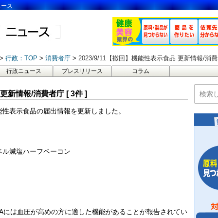
ュース
行政：TOP
消費者庁
2023/9/11【撤回】機能性表示食品 更新情報/消費者庁
行政ニュース
プレスリリース
コラム
更新情報/消費者庁 [ 3件 ]
は機能性表示食品の届出情報を更新しました。
ベル減塩ハーフベーコン
ABAには血圧が高めの方に適した機能があることが報告されてい