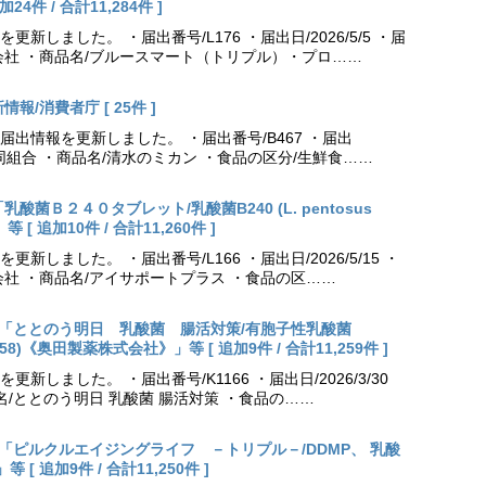
件 / 合計11,284件 ]
しました。 ・届出番号/L176 ・届出日/2026/5/5 ・届
会社 ・商品名/ブルースマート（トリプル）・プロ……
報/消費者庁 [ 25件 ]
出情報を更新しました。 ・届出番号/B467 ・届出
農業協同組合 ・商品名/清水のミカン ・食品の区分/生鮮食……
乳酸菌Ｂ２４０タブレット/乳酸菌B240 (L. pentosus
[ 追加10件 / 合計11,260件 ]
しました。 ・届出番号/L166 ・届出日/2026/5/15 ・
社 ・商品名/アイサポートプラス ・食品の区……
出更新「ととのう明日 乳酸菌 腸活対策/有胞子性乳酸菌
NK70258)《奥田製薬株式会社》」等 [ 追加9件 / 合計11,259件 ]
しました。 ・届出番号/K1166 ・届出日/2026/3/30
名/ととのう明日 乳酸菌 腸活対策 ・食品の……
出更新「ピルクルエイジングライフ －トリプル－/DDMP、 乳酸
 追加9件 / 合計11,250件 ]