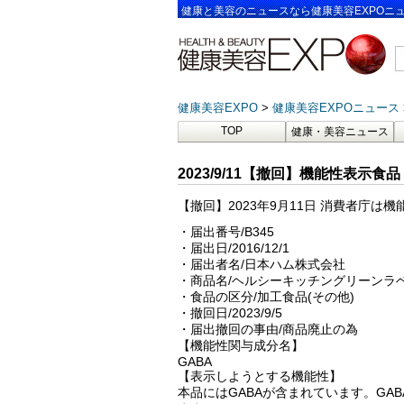
健康と美容のニュースなら健康美容EXPOニ
健康美容EXPO
健康美容EXPOニュース
TOP
健康・美容ニュース
2023/9/11【撤回】機能性表示食品 
【撤回】2023年9月11日 消費者庁
・届出番号/B345
・届出日/2016/12/1
・届出者名/日本ハム株式会社
・商品名/ヘルシーキッチングリーンラ
・食品の区分/加工食品(その他)
・撤回日/2023/9/5
・届出撤回の事由/商品廃止の為
【機能性関与成分名】
GABA
【表示しようとする機能性】
本品にはGABAが含まれています。G