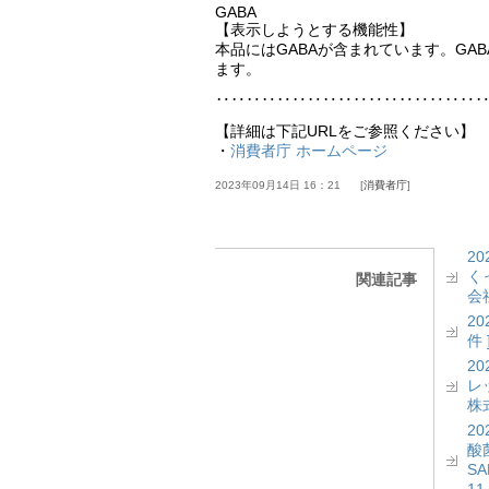
GABA
【表示しようとする機能性】
本品にはGABAが含まれています。G
ます。
‥‥‥‥‥‥‥‥‥‥‥‥‥‥‥‥‥
【詳細は下記URLをご参照ください】
・
消費者庁 ホームページ
2023年09月14日 16：21
消費者庁
2
く
関連記事
会社
2
件 
2
レッ
株式
2
酸菌
S