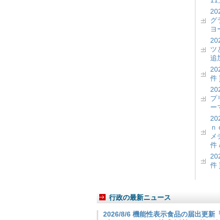
11
2
グ
ヨー
2
ツ
追加
2
件 
2
プ
ーマ
2
ｎ
メ
件 
2
件 
行政の最新ニュース
2026/8/6 機能性表示食品の届出