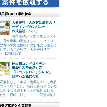
康美容EXPO 原料特集
天然香料・天然有効成分のリ
ーディングカンパニー
株式会社ロベルテ
香料発祥の地 南フランス・グ
。香料産業の聖地として、ユネスコ
教育科学文化機構）の無形文化遺産に
れているこの地で、天然香料サプ
・【記事詳細】
豚由来コンドロイチン
機能性表示食品対応
「P-コンドロイチンNHZ」
日本ハム株式会社
応素材として市場に定着している食品
コンドロイチン。高齢化を背景にその
は今後も持続することが見込まれる。
た中、原料に対し・・・【記事詳細】
康美容EXPO 企業特集