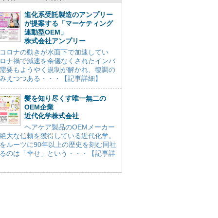
進化系受託製造のアンプリー
が提案する「マーケティング
連動型OEM」
株式会社アンプリー
コロナの動きが水面下で加速してい
ロナ禍で減速を余儀なくされたインバ
需要もようやく規制が解かれ、復調の
みえつつある・・・【記事詳細】
髪を知り尽くす唯一無二の
OEM企業
近代化学株式会社
ヘアケア製品のOEMメーカー
絶大な信頼を獲得している近代化学。
をルーツに90年以上の歴史を刻む同社
るのは「幸せ」という・・・【記事詳