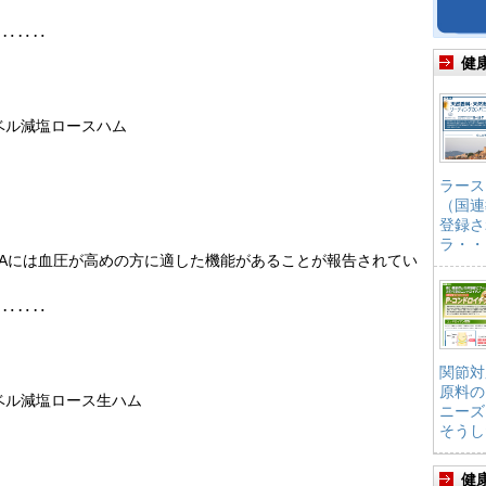
‥‥‥‥
健
ベル減塩ロースハム
ラース
（国連
登録さ
ラ・・
ABAには血圧が高めの方に適した機能があることが報告されてい
‥‥‥‥
関節対
原料の
ベル減塩ロース生ハム
ニーズ
そうし
健