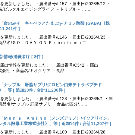
しました。 ・届出番号/L157 ・届出日/2026/5/12 ・
名/ピルクルエイジングライフ －トリプル－ ……
更新「命のみそ キャベツとたまご/γ-アミノ酪酸 (GABA)《株
,241件 ]
しました。 ・届出番号/L146 ・届出日/2026/4/23 ・
商品名/ＧＯＬＤＡＹ ＯＮ Ｐｒｅｍｉｕｍ（ゴ……
情報/消費者庁 [ 8件 ]
出情報を更新しました。 ・届出番号/C342 ・届出
薬株式会社 ・商品名/キオクリア ・食品……
出更新「ナップル 肝脂サプリ/グロビン由来テトラペプチド
[ 追加23件 / 合計11,230件 ]
しました。 ・届出番号/L123 ・届出日/2026/5/1 ・届
商品名/ナップル 肝脂サプリ ・食品の区分/……
出更新「Ｍｅｎ’ｓ Ａｍｉｎｏ（メンズアミノ）/イソアリイン、
酵母工業株式会社》」等 [ 追加14件 / 合計11,207件 ]
しました。 ・届出番号/L109 ・届出日/2026/4/28 ・