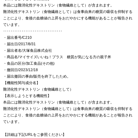
本品には難消化性デキストリン（食物繊維として）が含まれます。
難消化性デキストリン（食物繊維として）は食事由来の糖質の吸収を抑制する
ことにより、食後の血糖値の上昇をおだやかにする機能があることが報告され
ています。
‥‥‥‥‥‥‥‥‥‥‥‥‥‥‥‥
・届出番号/C210
・届出日/2017/8/31
・届出者名/大塚食品株式会社
・商品名/マイサイズいいね！プラス 糖質が気になる方の親子丼
・食品の区分/加工食品(その他)
・撤回日/2023/12/18
・届出撤回の事由/販売を終了したため。
【機能性関与成分名】
難消化性デキストリン（食物繊維として）
【表示しようとする機能性】
本品には難消化性デキストリン（食物繊維として）が含まれます。
難消化性デキストリン（食物繊維として）は食事由来の糖質の吸収を抑制する
ことにより、食後の血糖値の上昇をおだやかにする機能があることが報告され
ています。
【詳細は下記URLをご参照ください】