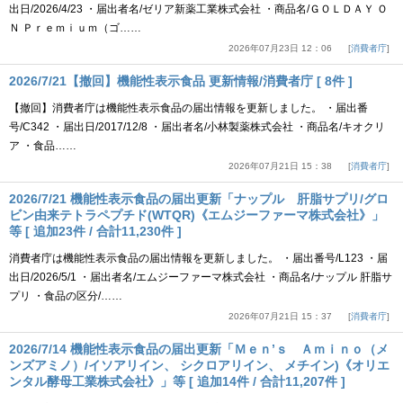
出日/2026/4/23 ・届出者名/ゼリア新薬工業株式会社 ・商品名/ＧＯＬＤＡＹ Ｏ
Ｎ Ｐｒｅｍｉｕｍ（ゴ……
2026年07月23日 12：06
消費者庁
2026/7/21【撤回】機能性表示食品 更新情報/消費者庁 [ 8件 ]
【撤回】消費者庁は機能性表示食品の届出情報を更新しました。 ・届出番
号/C342 ・届出日/2017/12/8 ・届出者名/小林製薬株式会社 ・商品名/キオクリ
ア ・食品……
2026年07月21日 15：38
消費者庁
2026/7/21 機能性表示食品の届出更新「ナップル 肝脂サプリ/グロ
ビン由来テトラペプチド(WTQR)《エムジーファーマ株式会社》」
等 [ 追加23件 / 合計11,230件 ]
消費者庁は機能性表示食品の届出情報を更新しました。 ・届出番号/L123 ・届
出日/2026/5/1 ・届出者名/エムジーファーマ株式会社 ・商品名/ナップル 肝脂サ
プリ ・食品の区分/……
2026年07月21日 15：37
消費者庁
2026/7/14 機能性表示食品の届出更新「Ｍｅｎ’ｓ Ａｍｉｎｏ（メ
ンズアミノ）/イソアリイン、 シクロアリイン、 メチイン)《オリエ
ンタル酵母工業株式会社》」等 [ 追加14件 / 合計11,207件 ]