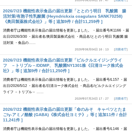
2026年08月06日 16：47
消費者庁
2026/7/23 機能性表示食品の届出更新「ととのう明日 乳酸菌 腸
活対策/有胞子性乳酸菌 (Heyndrickxia coagulans SANK70258)
《奥田製薬株式会社》」等 [ 追加9件 / 合計11,259件 ]
消費者庁は機能性表示食品の届出情報を更新しました。 ・届出番号/K1166 ・届
出日/2026/3/30 ・届出者名/奥田製薬株式会社 ・商品名/ととのう明日 乳酸菌 腸
活対策 ・食品の……
2026年08月04日 16：13
消費者庁
2026/7/23 機能性表示食品の届出更新「ピルクルエイジングライ
フ －トリプル－/DDMP、 乳酸菌NY1301株《日清ヨーク株式会
社》」等 [ 追加9件 / 合計11,250件 ]
消費者庁は機能性表示食品の届出情報を更新しました。 ・届出番号/L157 ・届
出日/2026/5/12 ・届出者名/日清ヨーク株式会社 ・商品名/ピルクルエイジング
ライフ －トリプル－ ……
2026年07月24日 17：27
消費者庁
2026/7/22 機能性表示食品の届出更新「命のみそ キャベツとたま
ご/γ-アミノ酪酸 (GABA)《株式会社ヨミテ》」等 [ 追加11件 / 合計
11,241件 ]
消費者庁は機能性表示食品の届出情報を更新しました。 ・届出番号/L146 ・届