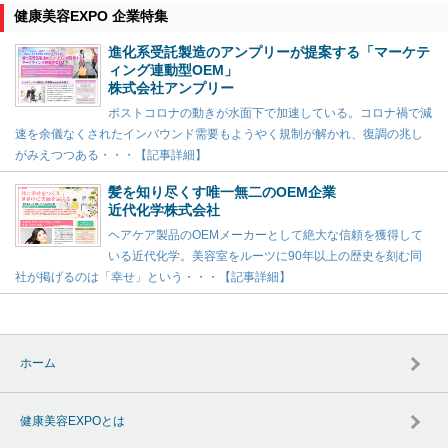
健康美容EXPO 企業特集
進化系受託製造のアンプリーが提案する「マーケテ
ィング連動型OEM」
株式会社アンプリー
ポストコロナの動きが水面下で加速している。コロナ禍で減
速を余儀なくされたインバウンド需要もようやく規制が解かれ、復調の兆し
がみえつつある・・・【記事詳細】
髪を知り尽くす唯一無二のOEM企業
近代化学株式会社
ヘアケア製品のOEMメーカーとして絶大な信頼を獲得して
いる近代化学。美容室をルーツに90年以上の歴史を刻む同
社が掲げるのは「幸せ」という・・・【記事詳細】
ホーム
健康美容EXPOとは