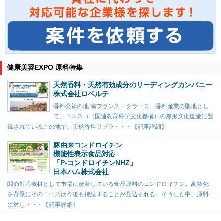
健康美容EXPO 原料特集
天然香料・天然有効成分のリーディングカンパニー
株式会社ロベルテ
香料発祥の地 南フランス・グラース。香料産業の聖地とし
て、ユネスコ（国連教育科学文化機構）の無形文化遺産に登
録されているこの地で、天然香料サプラ・・・【記事詳細】
豚由来コンドロイチン
機能性表示食品対応
「P-コンドロイチンNHZ」
日本ハム株式会社
関節対応素材として市場に定着している食品原料のコンドロイチン。高齢化
を背景にそのニーズは今後も持続することが見込まれる。そうした中、原料
に対し・・・【記事詳細】