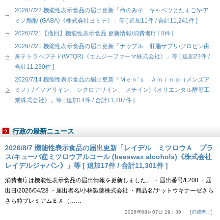
2026/7/22 機能性表示食品の届出更新「命のみそ キャベツとたまご/γ-ア
ミノ酪酸 (GABA)《株式会社ヨミテ》」等 [ 追加11件 / 合計11,241件 ]
2026/7/21【撤回】機能性表示食品 更新情報/消費者庁 [ 8件 ]
2026/7/21 機能性表示食品の届出更新「ナップル 肝脂サプリ/グロビン由
来テトラペプチド(WTQR)《エムジーファーマ株式会社》」等 [ 追加23件 /
合計11,230件 ]
2026/7/14 機能性表示食品の届出更新「Ｍｅｎ’ｓ Ａｍｉｎｏ（メンズア
ミノ）/イソアリイン、 シクロアリイン、 メチイン)《オリエンタル酵母工
業株式会社》」等 [ 追加14件 / 合計11,207件 ]
行政の最新ニュース
2026/8/7 機能性表示食品の届出更新「レイデル ミツロウＡ プラ
ス/キューバ産ミツロウアルコール (beeswax alcohols)《株式会社
レイデルジャパン》」等 [ 追加17件 / 合計11,301件 ]
消費者庁は機能性表示食品の届出情報を更新しました。 ・届出番号/L200 ・届
出日/2026/04/28 ・届出者名/小林製薬株式会社 ・商品名/ナットウキナーゼさら
さら粒プレミアムＥＸ（……
2026年08月07日 19：39
消費者庁