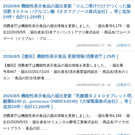
2026/8/6 機能性表示食品の届出更新「りんご果汁だけでつくった腸
活酢３００ｍｌ/グルコン酸《オタフクソース株式会社》」等 [ 追加
24件 / 合計11,284件 ]
消費者庁は機能性表示食品の届出情報を更新しました。 ・届出番号/L176 ・届
出日/2026/5/5 ・届出者名/日本アドバンストアグリ株式会社 ・商品名/ブルース
マート（トリプル）・プロ……
2026年08月06日 17：08
消費者庁
2026/8/5【撤回】機能性表示食品 更新情報/消費者庁 [ 25件 ]
【撤回】消費者庁は機能性表示食品の届出情報を更新しました。 ・届出番
号/B467 ・届出日/2017/1/24 ・届出者名/清水農業協同組合 ・商品名/清水のミ
カン ・食品の区分/生鮮食……
2026年08月06日 16：47
消費者庁
2026/8/5 機能性表示食品の届出更新「乳酸菌Ｂ２４０タブレット/乳
酸菌B240 (L. pentosus ONRICb0240)《大塚製薬株式会社》」等 [
追加10件 / 合計11,260件 ]
消費者庁は機能性表示食品の届出情報を更新しました。 ・届出番号/L166 ・届
出日/2026/5/15 ・届出者名/オリエンタル酵母工業株式会社 ・商品名/アイサポ
ートプラス ・食品の区……