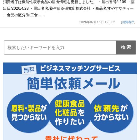
消費者庁は機能性表示食品の届出情報を更新しました。 ・届出番号/L109 ・届
出日/2026/4/28 ・届出者名/養生仙薬研究所株式会社 ・商品名/すやすやティー
・食品の区分/加工食……
2026年07月15日 12：05
消費者庁