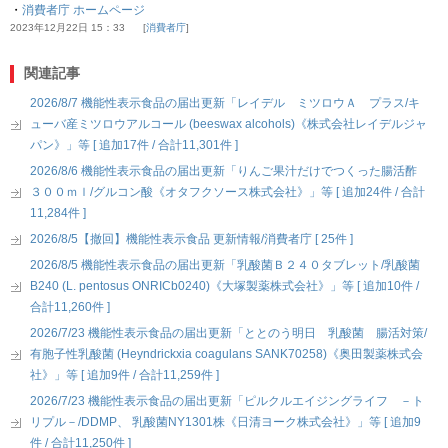
・
消費者庁 ホームページ
2023年12月22日 15：33
消費者庁
関連記事
2026/8/7 機能性表示食品の届出更新「レイデル ミツロウＡ プラス/キ
ューバ産ミツロウアルコール (beeswax alcohols)《株式会社レイデルジャ
パン》」等 [ 追加17件 / 合計11,301件 ]
2026/8/6 機能性表示食品の届出更新「りんご果汁だけでつくった腸活酢
３００ｍｌ/グルコン酸《オタフクソース株式会社》」等 [ 追加24件 / 合計
11,284件 ]
2026/8/5【撤回】機能性表示食品 更新情報/消費者庁 [ 25件 ]
2026/8/5 機能性表示食品の届出更新「乳酸菌Ｂ２４０タブレット/乳酸菌
B240 (L. pentosus ONRICb0240)《大塚製薬株式会社》」等 [ 追加10件 /
合計11,260件 ]
2026/7/23 機能性表示食品の届出更新「ととのう明日 乳酸菌 腸活対策/
有胞子性乳酸菌 (Heyndrickxia coagulans SANK70258)《奥田製薬株式会
社》」等 [ 追加9件 / 合計11,259件 ]
2026/7/23 機能性表示食品の届出更新「ピルクルエイジングライフ －ト
リプル－/DDMP、 乳酸菌NY1301株《日清ヨーク株式会社》」等 [ 追加9
件 / 合計11,250件 ]