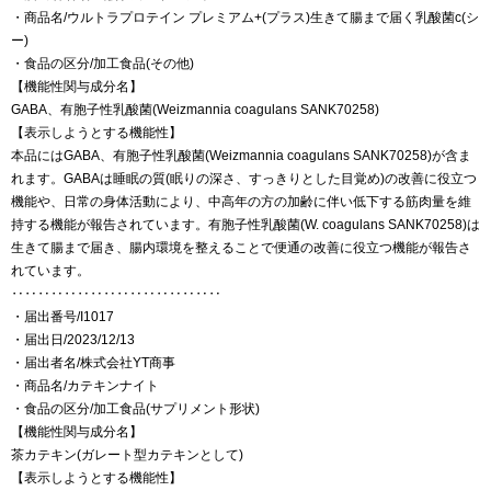
・商品名/ウルトラプロテイン プレミアム+(プラス)生きて腸まで届く乳酸菌c(シ
ー)
・食品の区分/加工食品(その他)
【機能性関与成分名】
GABA、有胞子性乳酸菌(Weizmannia coagulans SANK70258)
【表示しようとする機能性】
本品にはGABA、有胞子性乳酸菌(Weizmannia coagulans SANK70258)が含ま
れます。GABAは睡眠の質(眠りの深さ、すっきりとした目覚め)の改善に役立つ
機能や、日常の身体活動により、中高年の方の加齢に伴い低下する筋肉量を維
持する機能が報告されています。有胞子性乳酸菌(W. coagulans SANK70258)は
生きて腸まで届き、腸内環境を整えることで便通の改善に役立つ機能が報告さ
れています。
‥‥‥‥‥‥‥‥‥‥‥‥‥‥‥‥
・届出番号/I1017
・届出日/2023/12/13
・届出者名/株式会社YT商事
・商品名/カテキンナイト
・食品の区分/加工食品(サプリメント形状)
【機能性関与成分名】
茶カテキン(ガレート型カテキンとして)
【表示しようとする機能性】