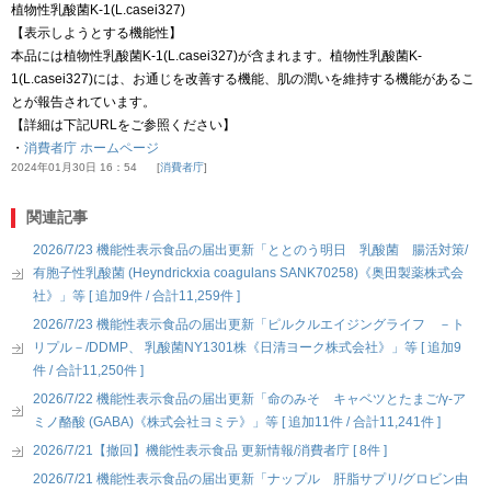
植物性乳酸菌K-1(L.casei327)
【表示しようとする機能性】
本品には植物性乳酸菌K-1(L.casei327)が含まれます。植物性乳酸菌K-
1(L.casei327)には、お通じを改善する機能、肌の潤いを維持する機能があるこ
とが報告されています。
【詳細は下記URLをご参照ください】
・
消費者庁 ホームページ
2024年01月30日 16：54
消費者庁
関連記事
2026/7/23 機能性表示食品の届出更新「ととのう明日 乳酸菌 腸活対策/
有胞子性乳酸菌 (Heyndrickxia coagulans SANK70258)《奥田製薬株式会
社》」等 [ 追加9件 / 合計11,259件 ]
2026/7/23 機能性表示食品の届出更新「ピルクルエイジングライフ －ト
リプル－/DDMP、 乳酸菌NY1301株《日清ヨーク株式会社》」等 [ 追加9
件 / 合計11,250件 ]
2026/7/22 機能性表示食品の届出更新「命のみそ キャベツとたまご/γ-ア
ミノ酪酸 (GABA)《株式会社ヨミテ》」等 [ 追加11件 / 合計11,241件 ]
2026/7/21【撤回】機能性表示食品 更新情報/消費者庁 [ 8件 ]
2026/7/21 機能性表示食品の届出更新「ナップル 肝脂サプリ/グロビン由