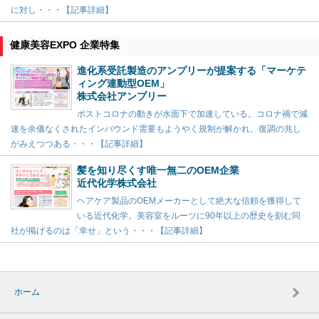
に対し・・・【記事詳細】
健康美容EXPO 企業特集
進化系受託製造のアンプリーが提案する「マーケテ
ィング連動型OEM」
株式会社アンプリー
ポストコロナの動きが水面下で加速している。コロナ禍で減
速を余儀なくされたインバウンド需要もようやく規制が解かれ、復調の兆し
がみえつつある・・・【記事詳細】
髪を知り尽くす唯一無二のOEM企業
近代化学株式会社
ヘアケア製品のOEMメーカーとして絶大な信頼を獲得して
いる近代化学。美容室をルーツに90年以上の歴史を刻む同
社が掲げるのは「幸せ」という・・・【記事詳細】
ホーム