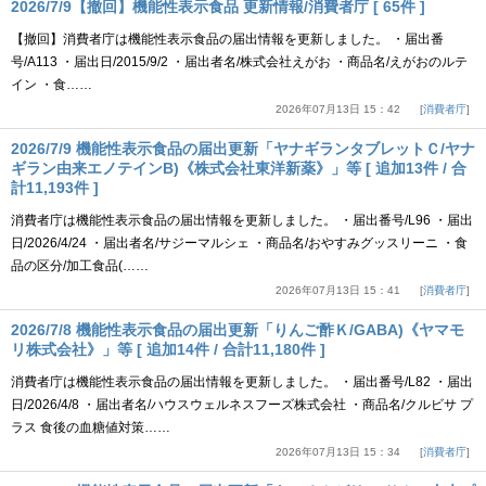
2026/7/9【撤回】機能性表示食品 更新情報/消費者庁 [ 65件 ]
【撤回】消費者庁は機能性表示食品の届出情報を更新しました。 ・届出番
号/A113 ・届出日/2015/9/2 ・届出者名/株式会社えがお ・商品名/えがおのルテ
イン ・食……
2026年07月13日 15：42
消費者庁
2026/7/9 機能性表示食品の届出更新「ヤナギランタブレットＣ/ヤナ
ギラン由来エノテインB)《株式会社東洋新薬》」等 [ 追加13件 / 合
計11,193件 ]
消費者庁は機能性表示食品の届出情報を更新しました。 ・届出番号/L96 ・届出
日/2026/4/24 ・届出者名/サジーマルシェ ・商品名/おやすみグッスリーニ ・食
品の区分/加工食品(……
2026年07月13日 15：41
消費者庁
2026/7/8 機能性表示食品の届出更新「りんご酢Ｋ/GABA)《ヤマモ
リ株式会社》」等 [ 追加14件 / 合計11,180件 ]
消費者庁は機能性表示食品の届出情報を更新しました。 ・届出番号/L82 ・届出
日/2026/4/8 ・届出者名/ハウスウェルネスフーズ株式会社 ・商品名/クルビサ プ
ラス 食後の血糖値対策……
2026年07月13日 15：34
消費者庁