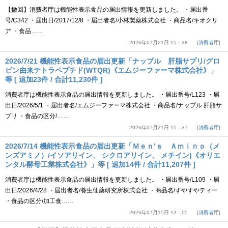
【撤回】消費者庁は機能性表示食品の届出情報を更新しました。 ・届出番
号/C342 ・届出日/2017/12/8 ・届出者名/小林製薬株式会社 ・商品名/キオクリ
ア ・食品……
2026年07月21日 15：38
消費者庁
2026/7/21 機能性表示食品の届出更新「ナップル 肝脂サプリ/グロ
ビン由来テトラペプチド(WTQR)《エムジーファーマ株式会社》」
等 [ 追加23件 / 合計11,230件 ]
消費者庁は機能性表示食品の届出情報を更新しました。 ・届出番号/L123 ・届
出日/2026/5/1 ・届出者名/エムジーファーマ株式会社 ・商品名/ナップル 肝脂サ
プリ ・食品の区分/……
2026年07月21日 15：37
消費者庁
2026/7/14 機能性表示食品の届出更新「Ｍｅｎ’ｓ Ａｍｉｎｏ（メ
ンズアミノ）/イソアリイン、 シクロアリイン、 メチイン)《オリエ
ンタル酵母工業株式会社》」等 [ 追加14件 / 合計11,207件 ]
消費者庁は機能性表示食品の届出情報を更新しました。 ・届出番号/L109 ・届
出日/2026/4/28 ・届出者名/養生仙薬研究所株式会社 ・商品名/すやすやティー
・食品の区分/加工食……
2026年07月15日 12：05
消費者庁