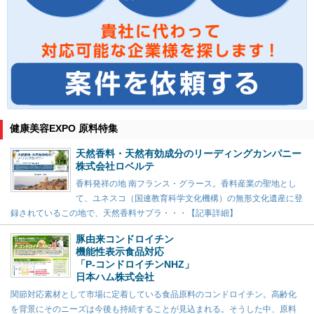
健康美容EXPO 原料特集
天然香料・天然有効成分のリーディングカンパニー
株式会社ロベルテ
香料発祥の地 南フランス・グラース。香料産業の聖地とし
て、ユネスコ（国連教育科学文化機構）の無形文化遺産に登
録されているこの地で、天然香料サプラ・・・【記事詳細】
豚由来コンドロイチン
機能性表示食品対応
「P-コンドロイチンNHZ」
日本ハム株式会社
関節対応素材として市場に定着している食品原料のコンドロイチン。高齢化
を背景にそのニーズは今後も持続することが見込まれる。そうした中、原料