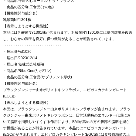
・商品名/十勝のむヨーグルト ラ・フランス
・食品の区分/加工食品(その他)
【機能性関与成分名】
乳酸菌NY1301株
【表示しようとする機能性】
本品には乳酸菌NY1301株が含まれます。乳酸菌NY1301株には腸内環境を改善
し、おなかの調子を良好に保つ機能があることが報告されています。
‥‥‥‥‥‥‥‥‥‥‥‥‥‥‥‥
・届出番号/I1026
・届出日/2023/12/14
・届出者名/株式会社成翔
・商品名/Ribo One(リボワン)
・食品の区分/加工食品(サプリメント形状)
【機能性関与成分名】
ブラックジンジャー由来ポリメトキシフラボン、エピガロカテキンガレート
(EGCg)
【表示しようとする機能性】
本品は、ブラックジンジャー由来ポリメトキシフラボンが含まれます。ブラッ
クジンジャー由来ポリメトキシフラボンは、日常活動時のエネルギー代謝にお
いて脂肪を消費しやすくする作用により、BMIが高めの方の腹部の脂肪を減ら
す機能があることが報告されています。本品にはエピガロカテキンガレート
(EGCg)が含まれます。エピガロカテキンガレート(EGCg)には食後血糖値の上