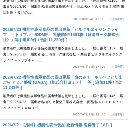
消費者庁は機能性表示食品の届出情報を更新しました。 ・届出番号/K1166 ・届
出日/2026/3/30 ・届出者名/奥田製薬株式会社 ・商品名/ととのう明日 乳酸菌 腸
活対策 ・食品の……
2026年08月04日 16：13
消費者庁
2026/7/23 機能性表示食品の届出更新「ピルクルエイジングライ
フ －トリプル－/DDMP、 乳酸菌NY1301株《日清ヨーク株式会
社》」等 [ 追加9件 / 合計11,250件 ]
消費者庁は機能性表示食品の届出情報を更新しました。 ・届出番号/L157 ・届
出日/2026/5/12 ・届出者名/日清ヨーク株式会社 ・商品名/ピルクルエイジング
ライフ －トリプル－ ……
2026年07月24日 17：27
消費者庁
2026/7/22 機能性表示食品の届出更新「命のみそ キャベツとたま
ご/γ-アミノ酪酸 (GABA)《株式会社ヨミテ》」等 [ 追加11件 / 合計
11,241件 ]
消費者庁は機能性表示食品の届出情報を更新しました。 ・届出番号/L146 ・届
出日/2026/4/23 ・届出者名/ゼリア新薬工業株式会社 ・商品名/ＧＯＬＤＡＹ Ｏ
Ｎ Ｐｒｅｍｉｕｍ（ゴ……
2026年07月23日 12：06
消費者庁
2026/7/21【撤回】機能性表示食品 更新情報/消費者庁 [ 8件 ]