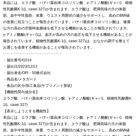
本品には、エラグ酸、バナバ葉由来コロソリン酸、γ-アミノ酪酸(ギャバ)、植物
性乳酸菌K-1(L. casei 327)が含まれます。エラグ酸は、肥満気味の方の体脂
肪、血中中性脂肪、体重、ウエスト周囲径の減少をサポートし、高めのBMI値
の改善に役立つことが報告されています。バナバ葉由来コロソリン酸は、健康
な方の高めの空腹時血糖値を低下させる機能があることが報告されています。
γ-アミノ酪酸(ギャバ)は、血圧が高めの方の血圧を低下させる機能があることが
報告されています。植物性乳酸菌K-1(L. casei 327)は、おなかの調子を整えて
お通じを改善する機能があることが報告されています。
‥‥‥‥‥‥‥‥‥‥‥‥‥‥‥‥
・届出番号/I1014
・届出日/2023/12/13
・届出者名/OPI・50株式会社
・商品名/メタガード
・食品の区分/加工食品(サプリメント形状)
【機能性関与成分名】
エラグ酸、バナバ葉由来コロソリン酸、γ-アミノ酪酸(ギャバ)、植物性乳酸菌K-
1(L. casei 327)
【表示しようとする機能性】
本品には、エラグ酸、バナバ葉由来コロソリン酸、γ-アミノ酪酸(ギャバ)、植物
性乳酸菌K-1(L. casei 327)が含まれます。エラグ酸は、肥満気味の方の体脂
肪、血中中性脂肪、体重、ウエスト周囲径の減少をサポートし、高めのBMI値