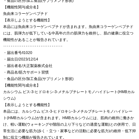
・食品の区分/加工食品(サプリメント形状)
【機能性関与成分名】
魚由来コラーゲンペプチド
【表示しようとする機能性】
本品には魚由来コラーゲンペプチドが含まれます。魚由来コラーゲンペプチド
には、肌弾力が低下している中高年の方の肌弾力を維持し、肌の健康に役立つ
機能性があることが報告されています。
‥‥‥‥‥‥‥‥‥‥‥‥‥‥‥‥
・届出番号/I1020
・届出日/2023/12/14
・届出者名/大正製薬株式会社
・商品名/筋力サポート習慣
・食品の区分/加工食品(サプリメント形状)
【機能性関与成分名】
カルシウム ビス-3-ヒドロキシ-3-メチルブチレートモノハイドレート(HMBカル
シウム)
【表示しようとする機能性】
本品には、カルシウム ビス-3-ヒドロキシ-3-メチルブチレートモノハイドレー
ト(HMBカルシウム)が含まれます。HMBカルシウムには、筋肉の維持に働きか
け、軽い運動(ウォーキングや階段の上り下りなどの適度な運動)との併用で、日
常生活に必要な筋力(歩く・立つ・家事などの活動に必要な筋力)の維持・低下抑
制に役立つ機能が報告されています。