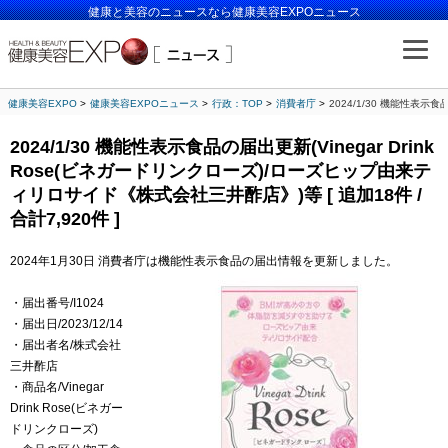
健康と美容のニュースなら健康美容EXPOニュース
健康美容EXPO
健康美容EXPOニュース
行政：TOP
消費者庁
2024/1/30 機能性表示
2024/1/30 機能性表示食品の届出更新(Vinegar Drink
Rose(ビネガードリンクローズ)/ローズヒップ由来テ
ィリロサイド《株式会社三井酢店》)等 [ 追加18件 /
合計7,920件 ]
2024年1月30日 消費者庁は機能性表示食品の届出情報を更新しました。
・届出番号/I1024
・届出日/2023/12/14
・届出者名/株式会社
三井酢店
・商品名/Vinegar
Drink Rose(ビネガー
ドリンクローズ)