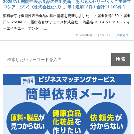
2026/7/1 機能性表示食品の届出更新「あぷるんゼリー/りんご由来プ
ロシアニジン)《株式会社たづ》」等 [ 追加13件 / 合計11,166件 ]
消費者庁は機能性表示食品の届出情報を更新しました。 ・届出番号/L69 ・届出
日/2026/04/17 ・届出者名/ナチュラス株式会社 ・商品名/ＤＨＡ＆ＥＰＡ（ディ
ーエイチエー アンド ……
2026年07月03日 15：42
消費者庁