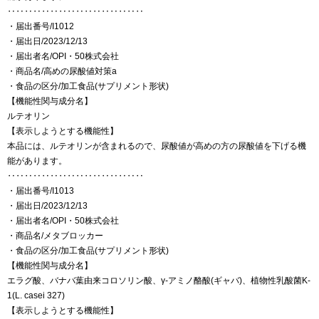
‥‥‥‥‥‥‥‥‥‥‥‥‥‥‥‥
・届出番号/I1012
・届出日/2023/12/13
・届出者名/OPI・50株式会社
・商品名/高めの尿酸値対策a
・食品の区分/加工食品(サプリメント形状)
【機能性関与成分名】
ルテオリン
【表示しようとする機能性】
本品には、ルテオリンが含まれるので、尿酸値が高めの方の尿酸値を下げる機
能があります。
‥‥‥‥‥‥‥‥‥‥‥‥‥‥‥‥
・届出番号/I1013
・届出日/2023/12/13
・届出者名/OPI・50株式会社
・商品名/メタブロッカー
・食品の区分/加工食品(サプリメント形状)
【機能性関与成分名】
エラグ酸、バナバ葉由来コロソリン酸、γ-アミノ酪酸(ギャバ)、植物性乳酸菌K-
1(L. casei 327)
【表示しようとする機能性】