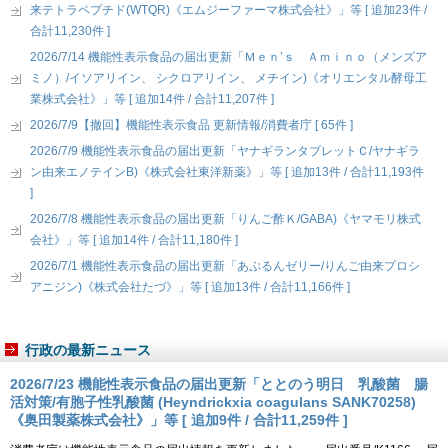
来テトラペプチド(WTQR)《エムジーファーマ株式会社》」等 [ 追加23件 /
合計11,230件 ]
2026/7/14 機能性表示食品の届出更新「Ｍｅｎ’ｓ Ａｍｉｎｏ（メンズア
ミノ）/イソアリイン、 シクロアリイン、 メチイン)《オリエンタル酵母工
業株式会社》」等 [ 追加14件 / 合計11,207件 ]
2026/7/9【撤回】機能性表示食品 更新情報/消費者庁 [ 65件 ]
2026/7/9 機能性表示食品の届出更新「ヤナギランタブレットＣ/ヤナギラ
ン由来エノテインB)《株式会社東洋新薬》」等 [ 追加13件 / 合計11,193件
]
2026/7/8 機能性表示食品の届出更新「りんご酢Ｋ/GABA)《ヤマモリ株式
会社》」等 [ 追加14件 / 合計11,180件 ]
2026/7/1 機能性表示食品の届出更新「あぷるんゼリー/りんご由来プロシ
アニジン)《株式会社たづ》」等 [ 追加13件 / 合計11,166件 ]
行政の最新ニュース
2026/7/23 機能性表示食品の届出更新「ととのう明日 乳酸菌 腸
活対策/有胞子性乳酸菌 (Heyndrickxia coagulans SANK70258)
《奥田製薬株式会社》」等 [ 追加9件 / 合計11,259件 ]