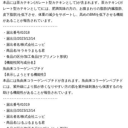
本品には茶カテキン(ガレート型カテキンとして)が含まれます。茶カテキン(ガ
レート型カテキンとして)には、肥満気味の方の、お腹まわりの脂肪(内臓脂肪、
皮下脂肪)を低下させ、体重の減少をサポートし、高めのBMIを低下させる機能
があることが報告されています。
‥‥‥‥‥‥‥‥‥‥‥‥‥‥‥‥
・届出番号/I1018
・届出日/2023/12/14
・届出者名/株式会社ニッピ
・商品名/キラキラまもる君
・食品の区分/加工食品(サプリメント形状)
【機能性関与成分名】
魚由来コラーゲンペプチド
【表示しようとする機能性】
本品には魚由来コラーゲンペプチドが含まれます。魚由来コラーゲンペプチド
には、紫外線により肌が赤くなりやすい方の肌を紫外線刺激から保護するのを
助ける機能性があることが報告されています。
‥‥‥‥‥‥‥‥‥‥‥‥‥‥‥‥
・届出番号/I1019
・届出日/2023/12/14
・届出者名/株式会社ニッピ
・商品名/ぷるぷるまもる君