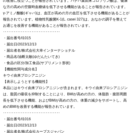
の改善に役立つことが報告されています。バナバ葉由来コロソリン酸は、健康
な方の高めの空腹時血糖値を低下させる機能があることが報告されています。
γ-アミノ酪酸(ギャバ)は、血圧が高めの方の血圧を低下させる機能があることが
報告されています。植物性乳酸菌K-1(L. casei 327)は、おなかの調子を整えて
お通じを改善する機能があることが報告されています。
‥‥‥‥‥‥‥‥‥‥‥‥‥‥‥‥
・届出番号/I1015
・届出日/2023/12/13
・届出者名/株式会社大幸インターナショナル
・商品名/油断太敵(ゆだんたいてき)
・食品の区分/加工食品(サプリメント形状)
【機能性関与成分名】
キウイ由来プロシアニジン
【表示しようとする機能性】
本品にはキウイ由来プロシアニジンが含まれます。キウイ由来プロシアニジン
は、脂質の吸収を抑制することにより、BMIが高めの方の、体脂肪・腹部周囲
長を低下させる機能、およびBMIが高めの方の、体重の減少をサポートし、高
めのBMIを改善する機能が報告されています。
‥‥‥‥‥‥‥‥‥‥‥‥‥‥‥‥
・届出番号/I1016
・届出日/2023/12/13
・届出者名/株式会社カーブスジャパン