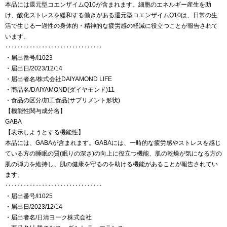
本品には還元型コエンザイムQ10が含まれます。細胞のエネルギー産生を助
け、酸化ストレスを緩和する働きがある還元型コエンザイムQ10は、日常の生
活で生じる一過性の身体的・精神的な疲労感の軽減に役立つことが報告されて
います。
‥‥‥‥‥‥‥‥‥‥‥‥‥‥‥‥
・届出番号/I1023
・届出日/2023/12/14
・届出者名/株式会社DAIYAMOND LIFE
・商品名/DAIYAMOND(ダイヤモンド)11
・食品の区分/加工食品(サプリメント形状)
【機能性関与成分名】
GABA
【表示しようとする機能性】
本品には、GABAが含まれます。GABAには、一時的な疲労感やストレスを感じ
ている方の睡眠の質(眠りの深さ)の向上に役立つ機能、肌の乾燥が気になる方の
肌の弾力を維持し、肌の健康を守るのを助ける機能があることが報告されてい
ます。
‥‥‥‥‥‥‥‥‥‥‥‥‥‥‥‥
・届出番号/I1025
・届出日/2023/12/14
・届出者名/日清ヨーク株式会社