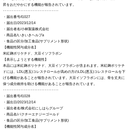
昇をおだやかにする機能が報告されています。
‥‥‥‥‥‥‥‥‥‥‥‥‥‥‥‥
・届出番号/I1027
・届出日/2023/12/14
・届出者名/小林製薬株式会社
・商品名/いきいきヘルプa
・食品の区分/加工食品(サプリメント形状)
【機能性関与成分名】
米紅麹ポリケチド、大豆イソフラボン
【表示しようとする機能性】
本品には米紅麹ポリケチド、大豆イソフラボンが含まれます。米紅麹ポリケチ
ドには、LDL(悪玉)コレステロールが高めの方のLDL(悪玉)コレステロールを下
げる機能があることが報告されています。大豆イソフラボンには、骨を丈夫に
保つ成分維持を助ける機能があることが報告されています。
‥‥‥‥‥‥‥‥‥‥‥‥‥‥‥‥
・届出番号/I1028
・届出日/2023/12/14
・届出者名/株式会社にしはらグループ
・商品名/パクチーエナジーゴールド
・食品の区分/加工食品(サプリメント形状)
【機能性関与成分名】