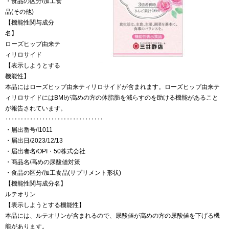
・食品の区分/加工食
品(その他)
【機能性関与成分
名】
ローズヒップ由来テ
ィリロサイド
【表示しようとする
機能性】
本品にはローズヒップ由来ティリロサイドが含まれます。ローズヒップ由来テ
ィリロサイドにはBMIが高めの方の体脂肪を減らすのを助ける機能があること
が報告されています。
‥‥‥‥‥‥‥‥‥‥‥‥‥‥‥‥
・届出番号/I1011
・届出日/2023/12/13
・届出者名/OPI・50株式会社
・商品名/高めの尿酸値対策
・食品の区分/加工食品(サプリメント形状)
【機能性関与成分名】
ルテオリン
【表示しようとする機能性】
本品には、ルテオリンが含まれるので、尿酸値が高めの方の尿酸値を下げる機
能があります。