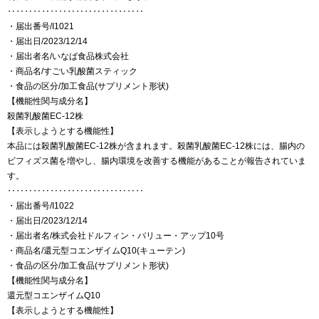
‥‥‥‥‥‥‥‥‥‥‥‥‥‥‥‥
・届出番号/I1021
・届出日/2023/12/14
・届出者名/いなば食品株式会社
・商品名/すごい乳酸菌スティック
・食品の区分/加工食品(サプリメント形状)
【機能性関与成分名】
殺菌乳酸菌EC-12株
【表示しようとする機能性】
本品には殺菌乳酸菌EC-12株が含まれます。殺菌乳酸菌EC-12株には、腸内の
ビフィズス菌を増やし、腸内環境を改善する機能があることが報告されていま
す。
‥‥‥‥‥‥‥‥‥‥‥‥‥‥‥‥
・届出番号/I1022
・届出日/2023/12/14
・届出者名/株式会社ドルフィン・バリュー・アップ10号
・商品名/還元型コエンザイムQ10(キューテン)
・食品の区分/加工食品(サプリメント形状)
【機能性関与成分名】
還元型コエンザイムQ10
【表示しようとする機能性】