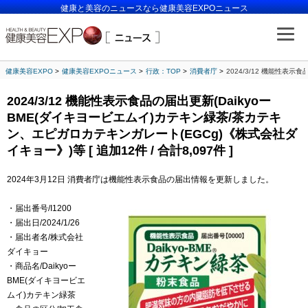
健康と美容のニュースなら健康美容EXPOニュース
健康美容EXPO
健康美容EXPOニュース
行政：TOP
消費者庁
2024/3/12 機能性表示
2024/3/12 機能性表示食品の届出更新(Daikyoー
BME(ダイキヨービエムイ)カテキン緑茶/茶カテキ
ン、エピガロカテキンガレート(EGCg)《株式会社ダ
イキョー》)等 [ 追加12件 / 合計8,097件 ]
2024年3月12日 消費者庁は機能性表示食品の届出情報を更新しました。
・届出番号/I1200
・届出日/2024/1/26
・届出者名/株式会社
ダイキョー
・商品名/Daikyoー
BME(ダイキヨービエ
ムイ)カテキン緑茶