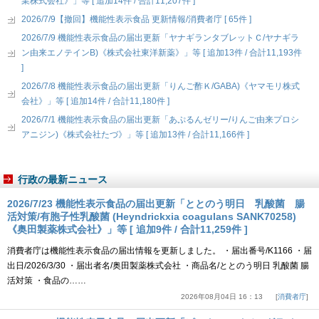
業株式会社》」等 [ 追加14件 / 合計11,207件 ]
2026/7/9【撤回】機能性表示食品 更新情報/消費者庁 [ 65件 ]
2026/7/9 機能性表示食品の届出更新「ヤナギランタブレットＣ/ヤナギラ
ン由来エノテインB)《株式会社東洋新薬》」等 [ 追加13件 / 合計11,193件
]
2026/7/8 機能性表示食品の届出更新「りんご酢Ｋ/GABA)《ヤマモリ株式
会社》」等 [ 追加14件 / 合計11,180件 ]
2026/7/1 機能性表示食品の届出更新「あぷるんゼリー/りんご由来プロシ
アニジン)《株式会社たづ》」等 [ 追加13件 / 合計11,166件 ]
行政の最新ニュース
2026/7/23 機能性表示食品の届出更新「ととのう明日 乳酸菌 腸
活対策/有胞子性乳酸菌 (Heyndrickxia coagulans SANK70258)
《奥田製薬株式会社》」等 [ 追加9件 / 合計11,259件 ]
消費者庁は機能性表示食品の届出情報を更新しました。 ・届出番号/K1166 ・届
出日/2026/3/30 ・届出者名/奥田製薬株式会社 ・商品名/ととのう明日 乳酸菌 腸
活対策 ・食品の……
2026年08月04日 16：13
消費者庁