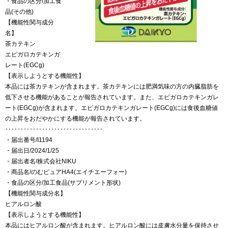
・食品の区分/加工食
品(その他)
【機能性関与成分
名】
茶カテキン
エピガロカテキンガ
レート(EGCg)
【表示しようとする機能性】
本品には茶カテキンが含まれます。茶カテキンには肥満気味の方の内臓脂肪を
低下させる機能があることが報告されています。また、エピガロカテキンガレ
ート(EGCg)が含まれます。エピガロカテキンガレート(EGCg)には食後血糖値
の上昇をおだやかにする機能が報告されています。
‥‥‥‥‥‥‥‥‥‥‥‥‥‥‥‥
・届出番号/I1194
・届出日/2024/1/25
・届出者名/株式会社NIKU
・商品名/のむピュアHA4(エイチエーフォー)
・食品の区分/加工食品(サプリメント形状)
【機能性関与成分名】
ヒアルロン酸
【表示しようとする機能性】
本品にはヒアルロン酸が含まれます。ヒアルロン酸には皮膚水分量を保持させ