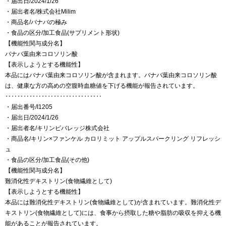
・届出日/2024/1/26
・届出者名/株式会社Milim
・商品名/バナバの極み
・食品の区分/加工食品(サプリメント形状)
【機能性関与成分名】
バナバ葉由来コロソリン酸
【表示しようとする機能性】
本品にはバナバ葉由来コロソリン酸が含まれます。バナバ葉由来コロソリン酸
は、健康な方の高めの空腹時血糖値を下げる機能が報告されています。
‥‥‥‥‥‥‥‥‥‥‥‥‥‥‥‥
・届出番号/I1205
・届出日/2024/1/26
・届出者名/キリンビバレッジ株式会社
・商品名/キリン×ファンケル カロリミット アップルスパークリング リフレッシ
ュ
・食品の区分/加工食品(その他)
【機能性関与成分名】
難消化性デキストリン(食物繊維として)
【表示しようとする機能性】
本品には難消化性デキストリン(食物繊維として)が含まれています。難消化性デ
キストリン(食物繊維として)には、食事から摂取した糖や脂肪の吸収を抑える機
能があることが報告されています。