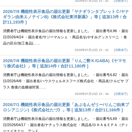
2026年07月13日 15：42
消費者庁
2026/7/9 機能性表示食品の届出更新「ヤナギランタブレットＣ/ヤナ
ギラン由来エノテインB)《株式会社東洋新薬》」等 [ 追加13件 / 合
計11,193件 ]
消費者庁は機能性表示食品の届出情報を更新しました。 ・届出番号/L96 ・届出
日/2026/4/24 ・届出者名/サジーマルシェ ・商品名/おやすみグッスリーニ ・食
品の区分/加工食品(……
2026年07月13日 15：41
消費者庁
2026/7/8 機能性表示食品の届出更新「りんご酢Ｋ/GABA)《ヤマモ
リ株式会社》」等 [ 追加14件 / 合計11,180件 ]
消費者庁は機能性表示食品の届出情報を更新しました。 ・届出番号/L82 ・届出
日/2026/4/8 ・届出者名/ハウスウェルネスフーズ株式会社 ・商品名/クルビサ プ
ラス 食後の血糖値対策……
2026年07月13日 15：34
消費者庁
2026/7/1 機能性表示食品の届出更新「あぷるんゼリー/りんご由来プ
ロシアニジン)《株式会社たづ》」等 [ 追加13件 / 合計11,166件 ]
消費者庁は機能性表示食品の届出情報を更新しました。 ・届出番号/L69 ・届出
日/2026/04/17 ・届出者名/ナチュラス株式会社 ・商品名/ＤＨＡ＆ＥＰＡ（ディ
ーエイチエー アンド ……