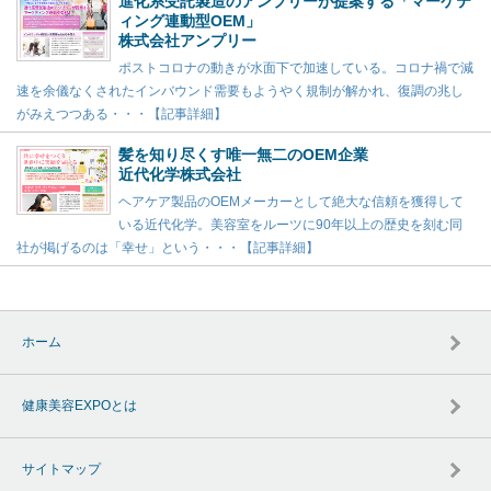
進化系受託製造のアンプリーが提案する「マーケテ
ィング連動型OEM」
株式会社アンプリー
ポストコロナの動きが水面下で加速している。コロナ禍で減
速を余儀なくされたインバウンド需要もようやく規制が解かれ、復調の兆し
がみえつつある・・・【記事詳細】
髪を知り尽くす唯一無二のOEM企業
近代化学株式会社
ヘアケア製品のOEMメーカーとして絶大な信頼を獲得して
いる近代化学。美容室をルーツに90年以上の歴史を刻む同
社が掲げるのは「幸せ」という・・・【記事詳細】
ホーム
健康美容EXPOとは
サイトマップ