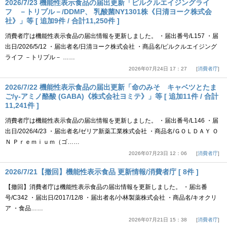
2026/7/23 機能性表示食品の届出更新「ピルクルエイジングライ
フ －トリプル－/DDMP、 乳酸菌NY1301株《日清ヨーク株式会
社》」等 [ 追加9件 / 合計11,250件 ]
消費者庁は機能性表示食品の届出情報を更新しました。 ・届出番号/L157 ・届
出日/2026/5/12 ・届出者名/日清ヨーク株式会社 ・商品名/ピルクルエイジング
ライフ －トリプル－ ……
2026年07月24日 17：27
消費者庁
2026/7/22 機能性表示食品の届出更新「命のみそ キャベツとたま
ご/γ-アミノ酪酸 (GABA)《株式会社ヨミテ》」等 [ 追加11件 / 合計
11,241件 ]
消費者庁は機能性表示食品の届出情報を更新しました。 ・届出番号/L146 ・届
出日/2026/4/23 ・届出者名/ゼリア新薬工業株式会社 ・商品名/ＧＯＬＤＡＹ Ｏ
Ｎ Ｐｒｅｍｉｕｍ（ゴ……
2026年07月23日 12：06
消費者庁
2026/7/21【撤回】機能性表示食品 更新情報/消費者庁 [ 8件 ]
【撤回】消費者庁は機能性表示食品の届出情報を更新しました。 ・届出番
号/C342 ・届出日/2017/12/8 ・届出者名/小林製薬株式会社 ・商品名/キオクリ
ア ・食品……
2026年07月21日 15：38
消費者庁