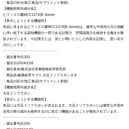
・食品の区分/加工食品(サプリメント形状)
【機能性関与成分名】
ビフィズス菌MCC1274(B. breve)
【表示しようとする機能性】
本品に含まれるビフィズス菌MCC1274(B. breve)は、健常な中高年の方の加齢
に伴い低下する認知機能の一部である記憶力、空間認識力を維持する働きが報
告されています。※記憶力とは、見たり聞いたりした内容を記憶し、思い出す
力のことです。
‥‥‥‥‥‥‥‥‥‥‥‥‥‥‥‥
・届出番号/I1203
・届出日/2024/1/26
・届出者名/株式会社常磐植物化学研究所
・商品名/健康経営サプリ 大豆イソフラボンネオ
・食品の区分/加工食品(サプリメント形状)
【機能性関与成分名】
大豆イソフラボン
【表示しようとする機能性】
本品には大豆イソフラボンが含まれます。大豆イソフラボンには健常な中高年
女性の骨の成分を維持するのに役立つ機能があることが報告されています。
‥‥‥‥‥‥‥‥‥‥‥‥‥‥‥‥
・届出番号/I1204