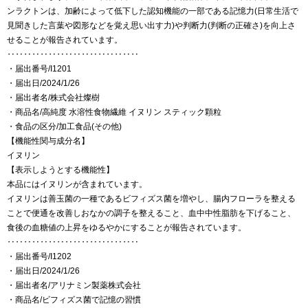
ンラクトンは、加齢によって低下した認知機能の一部である記憶力(日常生活で
見聞きした言葉や図形などを覚え思い出す力)や判断力(判断の正確さ)を向上さ
せることが報告されています。
‥‥‥‥‥‥‥‥‥‥‥‥‥‥‥‥
・届出番号/I1201
・届出日/2024/1/26
・届出者名/株式会社燦樹
・商品名/高純度 水溶性食物繊維 イヌリン スティック顆粒
・食品の区分/加工食品(その他)
【機能性関与成分名】
イヌリン
【表示しようとする機能性】
本品にはイヌリンが含まれています。
イヌリンは善玉菌の一種であるビフィズス菌を増やし、腸内フローラを整える
ことで便通を改善しおなかの調子を整えること、血中中性脂肪を下げること、
食後の血糖値の上昇をゆるやかにすることが報告されています。
‥‥‥‥‥‥‥‥‥‥‥‥‥‥‥‥
・届出番号/I1202
・届出日/2024/1/26
・届出者名/アリナミン製薬株式会社
・商品名/ビフィズス菌で記憶の習慣