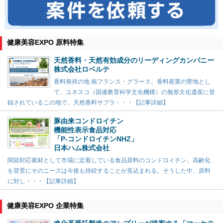
健康美容EXPO 原料特集
天然香料・天然有効成分のリーディングカンパニー
株式会社ロベルテ
香料発祥の地 南フランス・グラース。香料産業の聖地とし
て、ユネスコ（国連教育科学文化機構）の無形文化遺産に登
録されているこの地で、天然香料サプラ・・・【記事詳細】
豚由来コンドロイチン
機能性表示食品対応
「P-コンドロイチンNHZ」
日本ハム株式会社
関節対応素材として市場に定着している食品原料のコンドロイチン。高齢化
を背景にそのニーズは今後も持続することが見込まれる。そうした中、原料
に対し・・・【記事詳細】
健康美容EXPO 企業特集