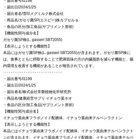
・届出番号/I1198
・届出日/2024/1/25
・届出者名/雪印メグミルク株式会社
・商品名/ガセリ菌SP(エスピー)株カプセル a
・食品の区分/加工食品(サプリメント形状)
【機能性関与成分名】
ガセリ菌SP株(L. gasseri SBT2055)
【表示しようとする機能性】
本品にはガセリ菌SP株(L. gasseri SBT2055)が含まれます。ガセリ菌SP株に
は、食事とともに摂取することで肥満気味の方の内臓脂肪を減らす機能と、腸
内環境を改善する機能があることが報告されています。
‥‥‥‥‥‥‥‥‥‥‥‥‥‥‥‥
・届出番号/I1199
・届出日/2024/1/25
・届出者名/株式会社常磐植物化学研究所
・商品名/健康経営サプリ イチョウ葉ネオ
・食品の区分/加工食品(サプリメント形状)
【機能性関与成分名】
イチョウ葉由来フラボノイド配糖体、イチョウ葉由来テルペンラクトン
【表示しようとする機能性】
本品にはイチョウ葉由来フラボノイド配糖体、イチョウ葉由来テルペンラクト
ンが含まれます。イチョウ葉由来フラボノイド配糖体、イチョウ葉由来テルペ