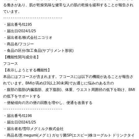
る働きがあり、肌が乾燥気味な健常な人の肌の乾燥を緩和することが報告され
ています。
‥‥‥‥‥‥‥‥‥‥‥‥‥‥‥‥
・届出番号/I1195
・届出日/2024/1/25
・届出者名/株式会社ニコリオ
・商品名/フコジー
・食品の区分/加工食品(サプリメント形状)
【機能性関与成分名】
フコース
【表示しようとする機能性】
本品にはフコースが含まれます。フコースには以下の機能があることが報告さ
れています。BMIが高め(23以上30未満)でお通じに悩みのある方の
・腹部の脂肪(内臓脂肪、皮下脂肪)、体重、ウエスト周囲径の低下を助け、BMI
の低下をサポートする
・便秘傾向の方の便の回数を増やし、便通を改善する
‥‥‥‥‥‥‥‥‥‥‥‥‥‥‥‥
・届出番号/I1196
・届出日/2024/1/25
・届出者名/雪印メグミルク株式会社
・商品名/恵 megumi(メグミ) ガセリ菌SP(エスピー)株ヨーグルト ドリンクタイ