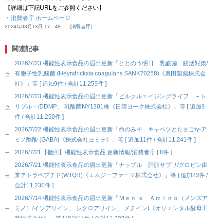
【詳細は下記URLをご参照ください】
・
消費者庁 ホームページ
2024年03月13日 17：48
消費者庁
関連記事
2026/7/23 機能性表示食品の届出更新「ととのう明日 乳酸菌 腸活対策/
有胞子性乳酸菌 (Heyndrickxia coagulans SANK70258)《奥田製薬株式会
社》」等 [ 追加9件 / 合計11,259件 ]
2026/7/23 機能性表示食品の届出更新「ピルクルエイジングライフ －ト
リプル－/DDMP、 乳酸菌NY1301株《日清ヨーク株式会社》」等 [ 追加9
件 / 合計11,250件 ]
2026/7/22 機能性表示食品の届出更新「命のみそ キャベツとたまご/γ-ア
ミノ酪酸 (GABA)《株式会社ヨミテ》」等 [ 追加11件 / 合計11,241件 ]
2026/7/21【撤回】機能性表示食品 更新情報/消費者庁 [ 8件 ]
2026/7/21 機能性表示食品の届出更新「ナップル 肝脂サプリ/グロビン由
来テトラペプチド(WTQR)《エムジーファーマ株式会社》」等 [ 追加23件 /
合計11,230件 ]
2026/7/14 機能性表示食品の届出更新「Ｍｅｎ’ｓ Ａｍｉｎｏ（メンズア
ミノ）/イソアリイン、 シクロアリイン、 メチイン)《オリエンタル酵母工