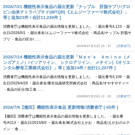
2026/7/21 機能性表示食品の届出更新「ナップル 肝脂サプリ/グロ
ビン由来テトラペプチド(WTQR)《エムジーファーマ株式会社》」
等 [ 追加23件 / 合計11,230件 ]
消費者庁は機能性表示食品の届出情報を更新しました。 ・届出番号/L123 ・届
出日/2026/5/1 ・届出者名/エムジーファーマ株式会社 ・商品名/ナップル 肝脂サ
プリ ・食品の区分/……
2026年07月21日 15：37
消費者庁
2026/7/14 機能性表示食品の届出更新「Ｍｅｎ’ｓ Ａｍｉｎｏ（メ
ンズアミノ）/イソアリイン、 シクロアリイン、 メチイン)《オリエ
ンタル酵母工業株式会社》」等 [ 追加14件 / 合計11,207件 ]
消費者庁は機能性表示食品の届出情報を更新しました。 ・届出番号/L109 ・届
出日/2026/4/28 ・届出者名/養生仙薬研究所株式会社 ・商品名/すやすやティー
・食品の区分/加工食……
2026年07月15日 12：05
消費者庁
2026/7/9【撤回】機能性表示食品 更新情報/消費者庁 [ 65件 ]
【撤回】消費者庁は機能性表示食品の届出情報を更新しました。 ・届出番
号/A113 ・届出日/2015/9/2 ・届出者名/株式会社えがお ・商品名/えがおのルテ
イン ・食……