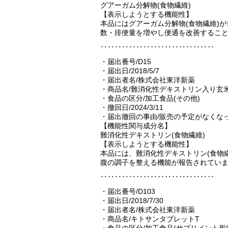
グアーガム分解物(食物繊維)
【表示しようとする機能性】
本品にはグアーガム分解物(食物繊維)
数・排便量を増やし便通を改善するこ
‥‥‥‥‥‥‥‥‥‥‥‥‥‥‥‥
・届出番号/D15
・届出日/2018/5/7
・届出者名/株式会社東洋新薬
・商品名/難消化性デキストリン入り玄
・食品の区分/加工食品(その他)
・撤回日/2024/3/11
・届出撤回の事由/販売の予定がなくな
【機能性関与成分名】
難消化性デキストリン(食物繊維)
【表示しようとする機能性】
本品には、難消化性デキストリン(食物
腹の調子を整える機能が報告されてい
‥‥‥‥‥‥‥‥‥‥‥‥‥‥‥‥
・届出番号/D103
・届出日/2018/7/30
・届出者名/株式会社東洋新薬
・商品名/キトサンタブレットT
・食品の区分/加工食品(サプリメント形