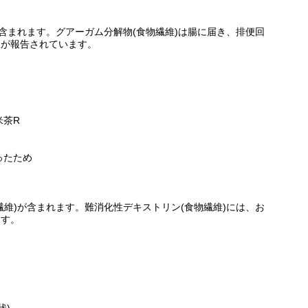
が含まれます。グアーガム分解物(食物繊維)は腸に届き、排便回
とが報告されています。
米茶R
ったため
繊維)が含まれます。難消化性デキストリン(食物繊維)には、お
ます。
状)