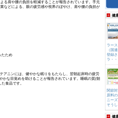
による肩や腰の負担を軽減することが報告されています。手元
作業などによる、眼の疲労感や視界のぼやけ、肩や腰の負担が
健
ラース
（国連
登録さ
ったため
ラ・・
L-テアニンには、健やかな眠りをもたらし、翌朝起床時の疲労
わやかな目覚めを助けることが報告されています。睡眠の質(朝
した食品です。
関節対
原料の
ニーズ
そうし
健