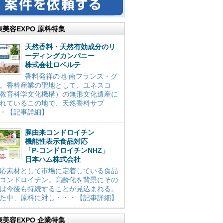
康美容EXPO 原料特集
天然香料・天然有効成分のリ
ーディングカンパニー
株式会社ロベルテ
香料発祥の地 南フランス・グ
。香料産業の聖地として、ユネスコ
教育科学文化機構）の無形文化遺産に
れているこの地で、天然香料サプ
・【記事詳細】
豚由来コンドロイチン
機能性表示食品対応
「P-コンドロイチンNHZ」
日本ハム株式会社
応素材として市場に定着している食品
コンドロイチン。高齢化を背景にその
は今後も持続することが見込まれる。
た中、原料に対し・・・【記事詳細】
康美容EXPO 企業特集