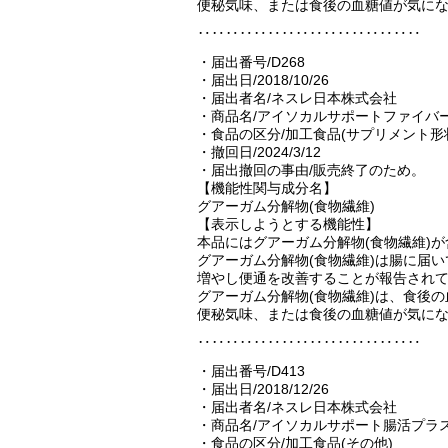
便秘気味、または食後の血糖値が気に
‥‥‥‥‥‥‥‥‥‥‥‥‥‥‥‥
・届出番号/D268
・届出日/2018/10/26
・届出者名/ネスレ日本株式会社
・商品名/アイソカルサポートファイバー8
・食品の区分/加工食品(サプリメント形
・撤回日/2024/3/12
・届出撤回の事由/販売終了のため。
【機能性関与成分名】
グアーガム分解物(食物繊維)
【表示しようとする機能性】
本品にはグアーガム分解物(食物繊維)
グアーガム分解物(食物繊維)は腸に届
増やし便通を改善することが報告され
グアーガム分解物(食物繊維)は、食後
便秘気味、または食後の血糖値が気に
‥‥‥‥‥‥‥‥‥‥‥‥‥‥‥‥
・届出番号/D413
・届出日/2018/12/26
・届出者名/ネスレ日本株式会社
・商品名/アイソカルサポート腸活プラ
・食品の区分/加工食品(その他)