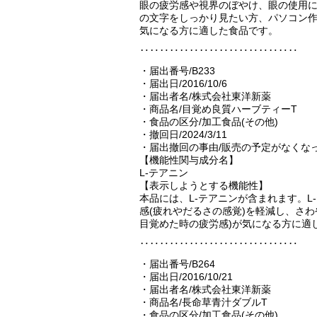
眼の疲労感や視界のぼやけ、眼の使用
の文字をしっかり見たい方、パソコン
気になる方に適した食品です。
‥‥‥‥‥‥‥‥‥‥‥‥‥‥‥‥
・届出番号/B233
・届出日/2016/10/6
・届出者名/株式会社東洋新薬
・商品名/目覚め良質ハーブティーT
・食品の区分/加工食品(その他)
・撤回日/2024/3/11
・届出撤回の事由/販売の予定がなくな
【機能性関与成分名】
L-テアニン
【表示しようとする機能性】
本品には、L-テアニンが含まれます。
感(疲れやだるさの感覚)を軽減し、さ
目覚めた時の疲労感)が気になる方に適
‥‥‥‥‥‥‥‥‥‥‥‥‥‥‥‥
・届出番号/B264
・届出日/2016/10/21
・届出者名/株式会社東洋新薬
・商品名/長命草青汁ダブルT
・食品の区分/加工食品(その他)