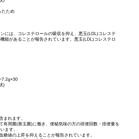
ったため
ンには、コレステロールの吸収を抑え、悪玉(LDL)コレステ
機能があることが報告されています。悪玉(LDL)コレステロ
2g×30
状)
が含まれます。
いて有用菌(善玉菌)に働き、便秘気味の方の排便回数・排便量を
ています。
の血糖値の上昇を抑えることが報告されています。