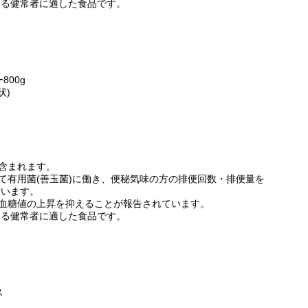
なる健常者に適した食品です。
00g
状)
が含まれます。
いて有用菌(善玉菌)に働き、便秘気味の方の排便回数・排便量を
ています。
の血糖値の上昇を抑えることが報告されています。
なる健常者に適した食品です。
ス