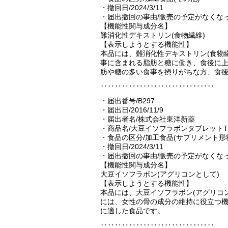
・撤回日/2024/3/11
・届出撤回の事由/販売の予定がなくな
【機能性関与成分名】
難消化性デキストリン(食物繊維)
【表示しようとする機能性】
本品には、難消化性デキストリン(食物
事に含まれる脂肪と糖に働き、食後に
肪や糖の多い食事を摂りがちな方、食
‥‥‥‥‥‥‥‥‥‥‥‥‥‥‥‥
・届出番号/B297
・届出日/2016/11/9
・届出者名/株式会社東洋新薬
・商品名/大豆イソフラボンタブレットT
・食品の区分/加工食品(サプリメント形
・撤回日/2024/3/11
・届出撤回の事由/販売の予定がなくな
【機能性関与成分名】
大豆イソフラボン(アグリコンとして)
【表示しようとする機能性】
本品には、大豆イソフラボン(アグリコ
には、女性の骨の成分の維持に役立つ
に適した食品です。
‥‥‥‥‥‥‥‥‥‥‥‥‥‥‥‥