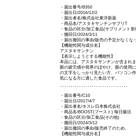
・届出番号/B350
・届出日/2016/12/2
・届出者名/株式会社東洋新薬
・商品名/アスタキサンチンサプリT
・食品の区分/加工食品(サプリメント形
・撤回日/2024/3/11
・届出撤回の事由/販売の予定がなくな
【機能性関与成分名】
アスタキサンチン
【表示しようとする機能性】
本品には、アスタキサンチンが含まれ
眼の疲労感や視界のぼやけ、眼の使用
の文字をしっかり見たい方、パソコン
気になる方に適した食品です。
‥‥‥‥‥‥‥‥‥‥‥‥‥‥‥‥
・届出番号/C10
・届出日/2017/4/7
・届出者名/ネスレ日本株式会社
・商品名/BOOST(ブースト) 毎日腸活
・食品の区分/加工食品(その他)
・撤回日/2024/3/12
・届出撤回の事由/販売終了のため。
【機能性関与成分名】