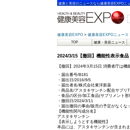
健康と美容のニュースなら健康美容EXPOニ
健康美容EXPO
健康美容EXPOニュース
TOP
健康・美容ニュース
2024/3/15【撤回】機能性表示食品 
【撤回】2024年3月15日 消費者庁
・届出番号/B181
・届出日/2016/9/5
・届出者名/株式会社東洋新薬
・商品名/アスタキサンチン配合サプリT
・食品の区分/加工食品(サプリメント形
・撤回日/2024/3/11
・届出撤回の事由/販売の予定がなくな
【機能性関与成分名】
アスタキサンチン
【表示しようとする機能性】
本品には、アスタキサンチンが含まれ