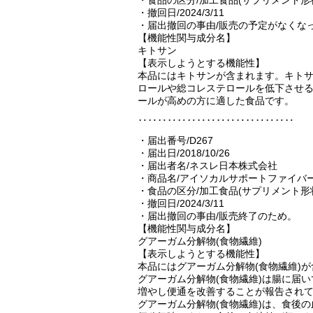
・撤回日/2024/3/11
・届出撤回の事由/販売の予定がなくな
【機能性関与成分名】
キトサン
【表示しようとする機能性】
本品にはキトサンが含まれます。キトサ
ロールや総コレステロールを低下させる
ールが高めの方に適した食品です。
‥‥‥‥‥‥‥‥‥‥‥‥‥‥‥‥
・届出番号/D267
・届出日/2018/10/26
・届出者名/ネスレ日本株式会社
・商品名/アイソカルサポートファイバー7.
・食品の区分/加工食品(サプリメント形
・撤回日/2024/3/11
・届出撤回の事由/販売終了のため。
【機能性関与成分名】
グアーガム分解物(食物繊維)
【表示しようとする機能性】
本品にはグアーガム分解物(食物繊維)
グアーガム分解物(食物繊維)は腸に届
増やし便通を改善することが報告され
グアーガム分解物(食物繊維)は、食後