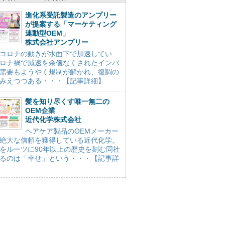
進化系受託製造のアンプリー
が提案する「マーケティング
連動型OEM」
株式会社アンプリー
コロナの動きが水面下で加速してい
ロナ禍で減速を余儀なくされたインバ
需要もようやく規制が解かれ、復調の
みえつつある・・・【記事詳細】
髪を知り尽くす唯一無二の
OEM企業
近代化学株式会社
ヘアケア製品のOEMメーカー
絶大な信頼を獲得している近代化学。
をルーツに90年以上の歴史を刻む同社
るのは「幸せ」という・・・【記事詳