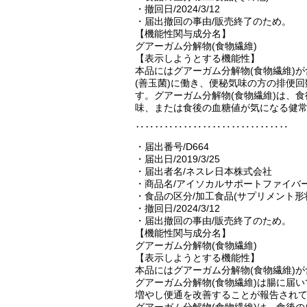
・撤回日/2024/3/12
・届出撤回の事由/販売終了のため。
【機能性関与成分名】
グアーガム分解物(食物繊維)
【表示しようとする機能性】
本品にはグアーガム分解物(食物繊維)
(善玉菌)に働き、便秘気味の方の排便
す。グアーガム分解物(食物繊維)は、
味、または食後の血糖値が気になる健
‥‥‥‥‥‥‥‥‥‥‥‥‥‥‥‥
・届出番号/D664
・届出日/2019/3/25
・届出者名/ネスレ日本株式会社
・商品名/アイソカルサポートファイバー7.
・食品の区分/加工食品(サプリメント形
・撤回日/2024/3/12
・届出撤回の事由/販売終了のため。
【機能性関与成分名】
グアーガム分解物(食物繊維)
【表示しようとする機能性】
本品にはグアーガム分解物(食物繊維)
グアーガム分解物(食物繊維)は腸に届
増やし便通を改善することが報告され
グアーガム分解物(食物繊維)は、食後