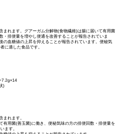
が含まれます。グアーガム分解物(食物繊維)は腸に届いて有用菌
回数・排便量を増やし便通を改善することが報告されていま
食後の血糖値の上昇を抑えることが報告されています。便秘気
常者に適した食品です。
2g×14
状)
が含まれます。
いて有用菌(善玉菌)に働き、便秘気味の方の排便回数・排便量を
ています。
の血糖値の上昇を抑えることが報告されています。