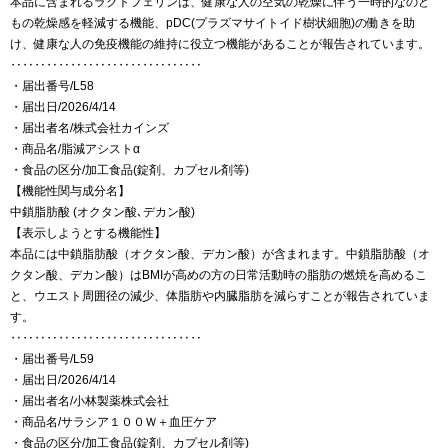
本品に含まれるラクトフェリンは、健康な人の空気の乾燥に伴う一時的なのど
もの乾燥感を軽減する機能、pDC(プラズマサイトイド樹状細胞)の働きを助
け、健康な人の免疫機能の維持に役立つ機能があることが報告されています。
‥‥‥‥‥‥‥‥‥‥‥‥‥‥‥‥
・届出番号/L58
・届出日/2026/4/14
・届出者名/株式会社カインズ
・商品名/脂減アシストα
・食品の区分/加工食品(錠剤、カプセル剤等)
【機能性関与成分名】
中鎖脂肪酸 (オクタン酸､デカン酸)
【表示しようとする機能性】
本品には中鎖脂肪酸（オクタン酸、デカン酸）が含まれます。中鎖脂肪酸（オ
クタン酸、デカン酸）はBMIが高めの方の日常活動時の脂肪の燃焼を高めるこ
と、ウエスト周囲径の減少、体脂肪や内臓脂肪を減らすことが報告されていま
す。
‥‥‥‥‥‥‥‥‥‥‥‥‥‥‥‥
・届出番号/L59
・届出日/2026/4/14
・届出者名/小林製薬株式会社
・商品名/サラシア１００Ｗ＋血圧ケア
・食品の区分/加工食品(錠剤、カプセル剤等)