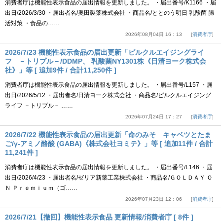
消費者庁は機能性表示食品の届出情報を更新しました。 ・届出番号/K1166 ・届
出日/2026/3/30 ・届出者名/奥田製薬株式会社 ・商品名/ととのう明日 乳酸菌 腸
活対策 ・食品の……
2026年08月04日 16：13
消費者庁
2026/7/23 機能性表示食品の届出更新「ピルクルエイジングライ
フ －トリプル－/DDMP、 乳酸菌NY1301株《日清ヨーク株式会
社》」等 [ 追加9件 / 合計11,250件 ]
消費者庁は機能性表示食品の届出情報を更新しました。 ・届出番号/L157 ・届
出日/2026/5/12 ・届出者名/日清ヨーク株式会社 ・商品名/ピルクルエイジング
ライフ －トリプル－ ……
2026年07月24日 17：27
消費者庁
2026/7/22 機能性表示食品の届出更新「命のみそ キャベツとたま
ご/γ-アミノ酪酸 (GABA)《株式会社ヨミテ》」等 [ 追加11件 / 合計
11,241件 ]
消費者庁は機能性表示食品の届出情報を更新しました。 ・届出番号/L146 ・届
出日/2026/4/23 ・届出者名/ゼリア新薬工業株式会社 ・商品名/ＧＯＬＤＡＹ Ｏ
Ｎ Ｐｒｅｍｉｕｍ（ゴ……
2026年07月23日 12：06
消費者庁
2026/7/21【撤回】機能性表示食品 更新情報/消費者庁 [ 8件 ]