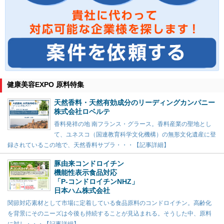
健康美容EXPO 原料特集
天然香料・天然有効成分のリーディングカンパニー
株式会社ロベルテ
香料発祥の地 南フランス・グラース。香料産業の聖地とし
て、ユネスコ（国連教育科学文化機構）の無形文化遺産に登
録されているこの地で、天然香料サプラ・・・【記事詳細】
豚由来コンドロイチン
機能性表示食品対応
「P-コンドロイチンNHZ」
日本ハム株式会社
関節対応素材として市場に定着している食品原料のコンドロイチン。高齢化
を背景にそのニーズは今後も持続することが見込まれる。そうした中、原料
に対し・・・【記事詳細】