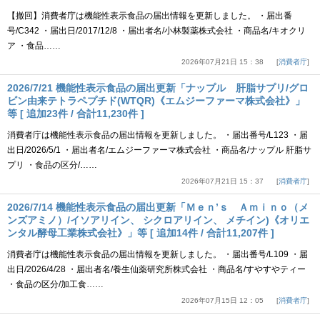
【撤回】消費者庁は機能性表示食品の届出情報を更新しました。 ・届出番
号/C342 ・届出日/2017/12/8 ・届出者名/小林製薬株式会社 ・商品名/キオクリ
ア ・食品……
2026年07月21日 15：38
消費者庁
2026/7/21 機能性表示食品の届出更新「ナップル 肝脂サプリ/グロ
ビン由来テトラペプチド(WTQR)《エムジーファーマ株式会社》」
等 [ 追加23件 / 合計11,230件 ]
消費者庁は機能性表示食品の届出情報を更新しました。 ・届出番号/L123 ・届
出日/2026/5/1 ・届出者名/エムジーファーマ株式会社 ・商品名/ナップル 肝脂サ
プリ ・食品の区分/……
2026年07月21日 15：37
消費者庁
2026/7/14 機能性表示食品の届出更新「Ｍｅｎ’ｓ Ａｍｉｎｏ（メ
ンズアミノ）/イソアリイン、 シクロアリイン、 メチイン)《オリエ
ンタル酵母工業株式会社》」等 [ 追加14件 / 合計11,207件 ]
消費者庁は機能性表示食品の届出情報を更新しました。 ・届出番号/L109 ・届
出日/2026/4/28 ・届出者名/養生仙薬研究所株式会社 ・商品名/すやすやティー
・食品の区分/加工食……
2026年07月15日 12：05
消費者庁