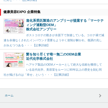
健康美容EXPO 企業特集
進化系受託製造のアンプリーが提案する「マーケテ
ィング連動型OEM」
株式会社アンプリー
ポストコロナの動きが水面下で加速している。コロナ禍で減
速を余儀なくされたインバウンド需要もようやく規制が解かれ、復調の兆し
がみえつつある・・・【記事詳細】
髪を知り尽くす唯一無二のOEM企業
近代化学株式会社
ヘアケア製品のOEMメーカーとして絶大な信頼を獲得して
いる近代化学。美容室をルーツに90年以上の歴史を刻む同
社が掲げるのは「幸せ」という・・・【記事詳細】
ホーム