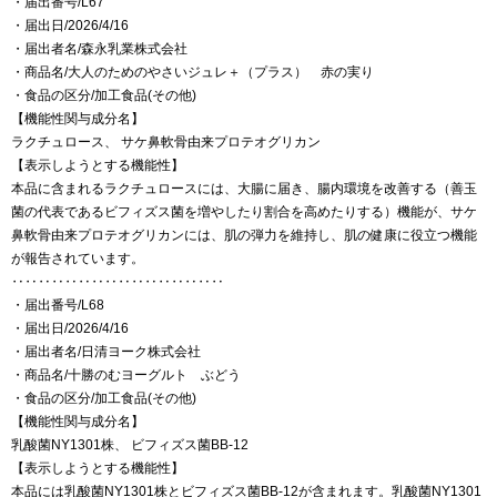
・届出番号/L67
・届出日/2026/4/16
・届出者名/森永乳業株式会社
・商品名/大人のためのやさいジュレ＋（プラス） 赤の実り
・食品の区分/加工食品(その他)
【機能性関与成分名】
ラクチュロース、 サケ鼻軟骨由来プロテオグリカン
【表示しようとする機能性】
本品に含まれるラクチュロースには、大腸に届き、腸内環境を改善する（善玉
菌の代表であるビフィズス菌を増やしたり割合を高めたりする）機能が、サケ
鼻軟骨由来プロテオグリカンには、肌の弾力を維持し、肌の健康に役立つ機能
が報告されています。
‥‥‥‥‥‥‥‥‥‥‥‥‥‥‥‥
・届出番号/L68
・届出日/2026/4/16
・届出者名/日清ヨーク株式会社
・商品名/十勝のむヨーグルト ぶどう
・食品の区分/加工食品(その他)
【機能性関与成分名】
乳酸菌NY1301株、 ビフィズス菌BB-12
【表示しようとする機能性】
本品には乳酸菌NY1301株とビフィズス菌BB-12が含まれます。乳酸菌NY1301