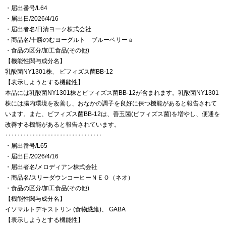
・届出番号/L64
・届出日/2026/4/16
・届出者名/日清ヨーク株式会社
・商品名/十勝のむヨーグルト ブルーベリーａ
・食品の区分/加工食品(その他)
【機能性関与成分名】
乳酸菌NY1301株、 ビフィズス菌BB-12
【表示しようとする機能性】
本品には乳酸菌NY1301株とビフィズス菌BB-12が含まれます。乳酸菌NY1301
株には腸内環境を改善し、おなかの調子を良好に保つ機能があると報告されて
います。また、ビフィズス菌BB-12は、善玉菌(ビフィズス菌)を増やし、便通を
改善する機能があると報告されています。
‥‥‥‥‥‥‥‥‥‥‥‥‥‥‥‥
・届出番号/L65
・届出日/2026/4/16
・届出者名/メロディアン株式会社
・商品名/スリーダウンコーヒーＮＥＯ（ネオ）
・食品の区分/加工食品(その他)
【機能性関与成分名】
イソマルトデキストリン (食物繊維)、 GABA
【表示しようとする機能性】