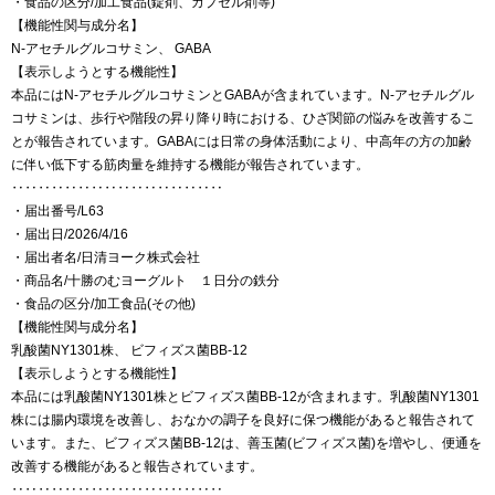
・食品の区分/加工食品(錠剤、カプセル剤等)
【機能性関与成分名】
N-アセチルグルコサミン、 GABA
【表示しようとする機能性】
本品にはN-アセチルグルコサミンとGABAが含まれています。N-アセチルグル
コサミンは、歩行や階段の昇り降り時における、ひざ関節の悩みを改善するこ
とが報告されています。GABAには日常の身体活動により、中高年の方の加齢
に伴い低下する筋肉量を維持する機能が報告されています。
‥‥‥‥‥‥‥‥‥‥‥‥‥‥‥‥
・届出番号/L63
・届出日/2026/4/16
・届出者名/日清ヨーク株式会社
・商品名/十勝のむヨーグルト １日分の鉄分
・食品の区分/加工食品(その他)
【機能性関与成分名】
乳酸菌NY1301株、 ビフィズス菌BB-12
【表示しようとする機能性】
本品には乳酸菌NY1301株とビフィズス菌BB-12が含まれます。乳酸菌NY1301
株には腸内環境を改善し、おなかの調子を良好に保つ機能があると報告されて
います。また、ビフィズス菌BB-12は、善玉菌(ビフィズス菌)を増やし、便通を
改善する機能があると報告されています。
‥‥‥‥‥‥‥‥‥‥‥‥‥‥‥‥