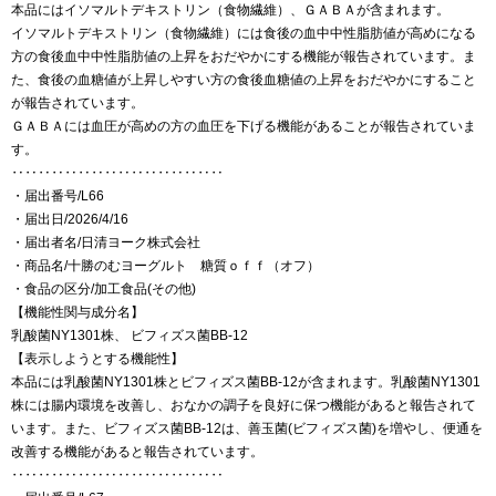
本品にはイソマルトデキストリン（食物繊維）、ＧＡＢＡが含まれます。
イソマルトデキストリン（食物繊維）には食後の血中中性脂肪値が高めになる
方の食後血中中性脂肪値の上昇をおだやかにする機能が報告されています。ま
た、食後の血糖値が上昇しやすい方の食後血糖値の上昇をおだやかにすること
が報告されています。
ＧＡＢＡには血圧が高めの方の血圧を下げる機能があることが報告されていま
す。
‥‥‥‥‥‥‥‥‥‥‥‥‥‥‥‥
・届出番号/L66
・届出日/2026/4/16
・届出者名/日清ヨーク株式会社
・商品名/十勝のむヨーグルト 糖質ｏｆｆ（オフ）
・食品の区分/加工食品(その他)
【機能性関与成分名】
乳酸菌NY1301株、 ビフィズス菌BB-12
【表示しようとする機能性】
本品には乳酸菌NY1301株とビフィズス菌BB-12が含まれます。乳酸菌NY1301
株には腸内環境を改善し、おなかの調子を良好に保つ機能があると報告されて
います。また、ビフィズス菌BB-12は、善玉菌(ビフィズス菌)を増やし、便通を
改善する機能があると報告されています。
‥‥‥‥‥‥‥‥‥‥‥‥‥‥‥‥