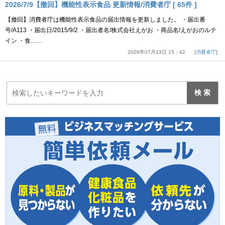
2026/7/9【撤回】機能性表示食品 更新情報/消費者庁 [ 65件 ]
【撤回】消費者庁は機能性表示食品の届出情報を更新しました。 ・届出番
号/A113 ・届出日/2015/9/2 ・届出者名/株式会社えがお ・商品名/えがおのルテ
イン ・食……
2026年07月13日 15：42
消費者庁