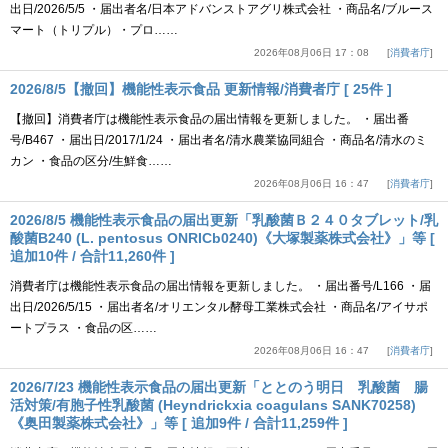
出日/2026/5/5 ・届出者名/日本アドバンストアグリ株式会社 ・商品名/ブルース
マート（トリプル）・プロ……
2026年08月06日 17：08
消費者庁
2026/8/5【撤回】機能性表示食品 更新情報/消費者庁 [ 25件 ]
【撤回】消費者庁は機能性表示食品の届出情報を更新しました。 ・届出番
号/B467 ・届出日/2017/1/24 ・届出者名/清水農業協同組合 ・商品名/清水のミ
カン ・食品の区分/生鮮食……
2026年08月06日 16：47
消費者庁
2026/8/5 機能性表示食品の届出更新「乳酸菌Ｂ２４０タブレット/乳
酸菌B240 (L. pentosus ONRICb0240)《大塚製薬株式会社》」等 [
追加10件 / 合計11,260件 ]
消費者庁は機能性表示食品の届出情報を更新しました。 ・届出番号/L166 ・届
出日/2026/5/15 ・届出者名/オリエンタル酵母工業株式会社 ・商品名/アイサポ
ートプラス ・食品の区……
2026年08月06日 16：47
消費者庁
2026/7/23 機能性表示食品の届出更新「ととのう明日 乳酸菌 腸
活対策/有胞子性乳酸菌 (Heyndrickxia coagulans SANK70258)
《奥田製薬株式会社》」等 [ 追加9件 / 合計11,259件 ]