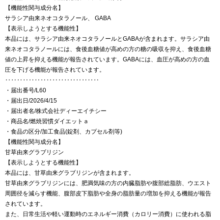
【機能性関与成分名】
サラシア由来ネオコタラノール、 GABA
【表示しようとする機能性】
本品には、サラシア由来ネオコタラノールとGABAが含まれます。サラシア由
来ネオコタラノールには、食後血糖値が高めの方の糖の吸収を抑え、食後血糖
値の上昇を抑える機能が報告されています。GABAには、血圧が高めの方の血
圧を下げる機能が報告されています。
‥‥‥‥‥‥‥‥‥‥‥‥‥‥‥‥
・届出番号/L60
・届出日/2026/4/15
・届出者名/株式会社ディーエイチシー
・商品名/燃焼習慣ダイエットａ
・食品の区分/加工食品(錠剤、カプセル剤等)
【機能性関与成分名】
甘草由来グラブリジン
【表示しようとする機能性】
本品には、甘草由来グラブリジンが含まれます。
甘草由来グラブリジンには、肥満気味の方の内臓脂肪や腹部総脂肪、ウエスト
周囲径を減らす機能、腹部皮下脂肪や全身の脂肪量の増加を抑える機能が報告
されています。
また、日常生活や軽い運動時のエネルギー消費（カロリー消費）に使われる脂