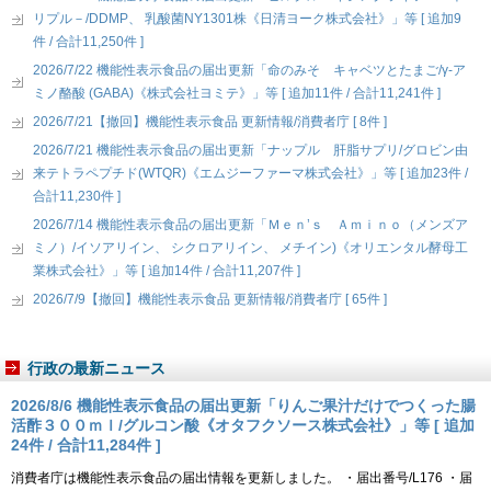
リプル－/DDMP、 乳酸菌NY1301株《日清ヨーク株式会社》」等 [ 追加9
件 / 合計11,250件 ]
2026/7/22 機能性表示食品の届出更新「命のみそ キャベツとたまご/γ-ア
ミノ酪酸 (GABA)《株式会社ヨミテ》」等 [ 追加11件 / 合計11,241件 ]
2026/7/21【撤回】機能性表示食品 更新情報/消費者庁 [ 8件 ]
2026/7/21 機能性表示食品の届出更新「ナップル 肝脂サプリ/グロビン由
来テトラペプチド(WTQR)《エムジーファーマ株式会社》」等 [ 追加23件 /
合計11,230件 ]
2026/7/14 機能性表示食品の届出更新「Ｍｅｎ’ｓ Ａｍｉｎｏ（メンズア
ミノ）/イソアリイン、 シクロアリイン、 メチイン)《オリエンタル酵母工
業株式会社》」等 [ 追加14件 / 合計11,207件 ]
2026/7/9【撤回】機能性表示食品 更新情報/消費者庁 [ 65件 ]
行政の最新ニュース
2026/8/6 機能性表示食品の届出更新「りんご果汁だけでつくった腸
活酢３００ｍｌ/グルコン酸《オタフクソース株式会社》」等 [ 追加
24件 / 合計11,284件 ]
消費者庁は機能性表示食品の届出情報を更新しました。 ・届出番号/L176 ・届