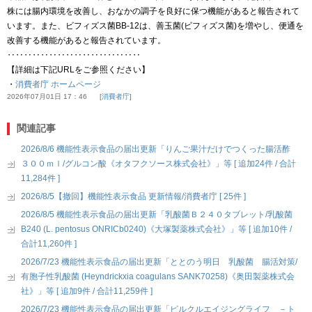
株には腸内環境を改善し、おなかの調子を良好に保つ機能があると報告されて
います。また、ビフィズス菌BB-12は、善玉菌(ビフィズス菌)を増やし、便通を
改善する機能があると報告されています。
‥‥‥‥‥‥‥‥‥‥‥‥‥‥‥‥
【詳細は下記URLをご参照ください】
・
消費者庁 ホームページ
2026年07月01日 17：46
消費者庁
関連記事
2026/8/6 機能性表示食品の届出更新「りんご果汁だけでつくった腸活酢
３００ｍｌ/グルコン酸《オタフクソース株式会社》」等 [ 追加24件 / 合計
11,284件 ]
2026/8/5【撤回】機能性表示食品 更新情報/消費者庁 [ 25件 ]
2026/8/5 機能性表示食品の届出更新「乳酸菌Ｂ２４０タブレット/乳酸菌
B240 (L. pentosus ONRICb0240)《大塚製薬株式会社》」等 [ 追加10件 /
合計11,260件 ]
2026/7/23 機能性表示食品の届出更新「ととのう明日 乳酸菌 腸活対策/
有胞子性乳酸菌 (Heyndrickxia coagulans SANK70258)《奥田製薬株式会
社》」等 [ 追加9件 / 合計11,259件 ]
2026/7/23 機能性表示食品の届出更新「ピルクルエイジングライフ －ト