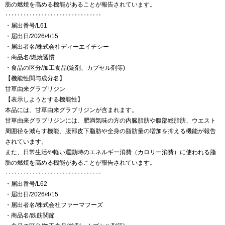
肪の燃焼を高める機能があることが報告されています。
‥‥‥‥‥‥‥‥‥‥‥‥‥‥‥‥
・届出番号/L61
・届出日/2026/4/15
・届出者名/株式会社ディーエイチシー
・商品名/燃焼習慣
・食品の区分/加工食品(錠剤、カプセル剤等)
【機能性関与成分名】
甘草由来グラブリジン
【表示しようとする機能性】
本品には、甘草由来グラブリジンが含まれます。
甘草由来グラブリジンには、肥満気味の方の内臓脂肪や腹部総脂肪、ウエスト
周囲径を減らす機能、腹部皮下脂肪や全身の脂肪量の増加を抑える機能が報告
されています。
また、日常生活や軽い運動時のエネルギー消費（カロリー消費）に使われる脂
肪の燃焼を高める機能があることが報告されています。
‥‥‥‥‥‥‥‥‥‥‥‥‥‥‥‥
・届出番号/L62
・届出日/2026/4/15
・届出者名/株式会社ファーマフーズ
・商品名/鉄筋関節