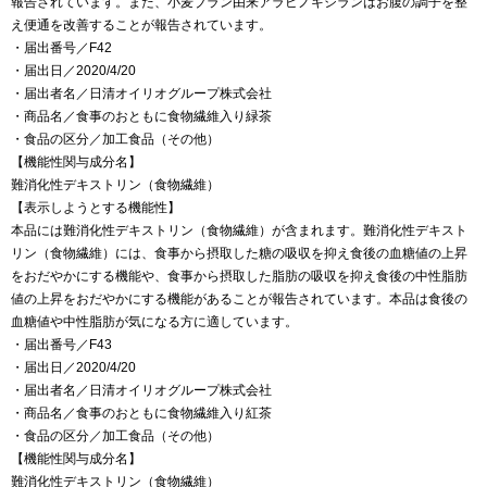
報告されています。また、小麦ブラン由来アラビノキシランはお腹の調子を整
え便通を改善することが報告されています。
・届出番号／F42
・届出日／2020/4/20
・届出者名／日清オイリオグループ株式会社
・商品名／食事のおともに食物繊維入り緑茶
・食品の区分／加工食品（その他）
【機能性関与成分名】
難消化性デキストリン（食物繊維）
【表示しようとする機能性】
本品には難消化性デキストリン（食物繊維）が含まれます。難消化性デキスト
リン（食物繊維）には、食事から摂取した糖の吸収を抑え食後の血糖値の上昇
をおだやかにする機能や、食事から摂取した脂肪の吸収を抑え食後の中性脂肪
値の上昇をおだやかにする機能があることが報告されています。本品は食後の
血糖値や中性脂肪が気になる方に適しています。
・届出番号／F43
・届出日／2020/4/20
・届出者名／日清オイリオグループ株式会社
・商品名／食事のおともに食物繊維入り紅茶
・食品の区分／加工食品（その他）
【機能性関与成分名】
難消化性デキストリン（食物繊維）