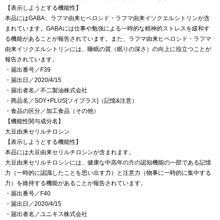
【表示しようとする機能性】
本品にはGABA、ラフマ由来ヒペロシド・ラフマ由来イソクエルシトリンが含
まれています。GABAには仕事や勉強による一時的な精神的ストレスを緩和す
る機能があることが報告されています。また、ラフマ由来ヒペロシド・ラフマ
由来イソクエルシトリンには、睡眠の質（眠りの深さ）の向上に役立つことが
報告されています。
・届出番号／F39
・届出日／2020/4/15
・届出者名／不二製油株式会社
・商品名／SOY+PLUS[ソイプラス]（記憶&注意）
・食品の区分／加工食品（その他）
【機能性関与成分名】
大豆由来セリルチロシン
【表示しようとする機能性】
本品には大豆由来セリルチロシンが含まれます。
大豆由来セリルチロシンには、健康な中高年の方の認知機能の一部である記憶
力（一時的に認識したことを思い出す力）と注意力（物事に一時的に集中する
力）を維持する機能があることが報告されています。
・届出番号／F40
・届出日／2020/4/15
・届出者名／ユニキス株式会社