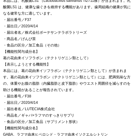
本品には、乳酸菌LS1 （Lactobacillus salivarius TI2711株）が含まれます。乳
酸菌LS1 は、健康な歯ぐきを維持する機能があります。歯周組織の健康が気に
なる健常な方に適しています。
・届出番号／F37
・届出日／2020/4/14
・届出者名／株式会社ボーテサンテラボラトリーズ
・商品名／げんび茶
・食品の区分／加工食品（その他）
【機能性関与成分名】
葛の花由来イソフラボン（テクトリゲニン類として）
【表示しようとする機能性】
本品には、葛の花由来イソフラボン（テクトリゲニン類として）が含まれま
す。葛の花由来イソフラボン（テクトリゲニン類として）には、肥満気味な方
の、体重やお腹の脂肪（内臓脂肪と皮下脂肪）やウエスト周囲径を減らすのを
助ける機能があることが報告されています。
・届出番号／F38
・届出日／2020/4/14
・届出者名／LUTECIA株式会社
・商品名／ギャバ×ラフマのすっきりサプリ
・食品の区分／加工食品（サプリメント形状）
【機能性関与成分名】
GABA、ラフマ由来ヒペロシド・ラフマ由来イソクエルシトリン