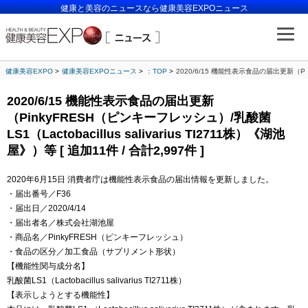
健康と美容のニュースなら健康美容EXPOニュース
健康美容EXPO
健康美容EXPOニュース
：TOP
2020/6/15 機能性表示食品の届出更新（Pinky
2020/6/15 機能性表示食品の届出更新
（PinkyFRESH（ピンキーフレッシュ）/乳酸菌
LS1（Lactobacillus salivarius TI2711株）《湖池
屋》）等 [ 追加11件 / 合計2,997件 ]
2020年6月15日 消費者庁は機能性表示食品の届出情報を更新しました。
・届出番号／F36
・届出日／2020/4/14
・届出者名／株式会社湖池屋
・商品名／PinkyFRESH（ピンキーフレッシュ）
・食品の区分／加工食品（サプリメント形状）
【機能性関与成分名】
乳酸菌LS1（Lactobacillus salivarius TI2711株）
【表示しようとする機能性】