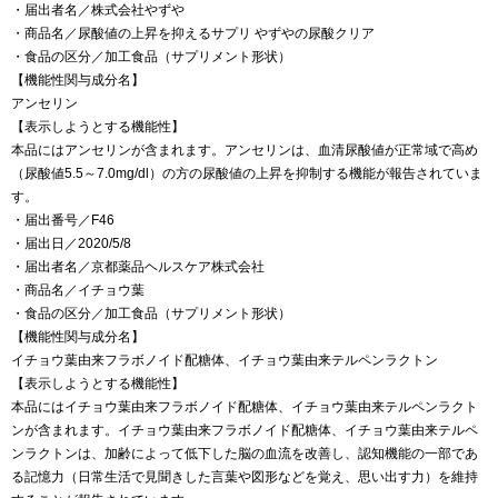
・届出者名／株式会社やずや
・商品名／尿酸値の上昇を抑えるサプリ やずやの尿酸クリア
・食品の区分／加工食品（サプリメント形状）
【機能性関与成分名】
アンセリン
【表示しようとする機能性】
本品にはアンセリンが含まれます。アンセリンは、血清尿酸値が正常域で高め
（尿酸値5.5～7.0mg/dl）の方の尿酸値の上昇を抑制する機能が報告されていま
す。
・届出番号／F46
・届出日／2020/5/8
・届出者名／京都薬品ヘルスケア株式会社
・商品名／イチョウ葉
・食品の区分／加工食品（サプリメント形状）
【機能性関与成分名】
イチョウ葉由来フラボノイド配糖体、イチョウ葉由来テルペンラクトン
【表示しようとする機能性】
本品にはイチョウ葉由来フラボノイド配糖体、イチョウ葉由来テルペンラクト
ンが含まれます。イチョウ葉由来フラボノイド配糖体、イチョウ葉由来テルペ
ンラクトンは、加齢によって低下した脳の血流を改善し、認知機能の一部であ
る記憶力（日常生活で見聞きした言葉や図形などを覚え、思い出す力）を維持