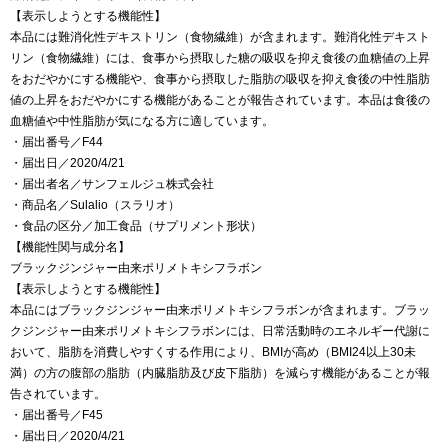
【表示しようとする機能性】
本品には難消化性デキストリン（食物繊維）が含まれます。難消化性デキスト
リン（食物繊維）には、食事から摂取した糖の吸収を抑え食後の血糖値の上昇
をおだやかにする機能や、食事から摂取した脂肪の吸収を抑え食後の中性脂肪
値の上昇をおだやかにする機能があることが報告されています。本品は食後の
血糖値や中性脂肪が気になる方に適しています。
・届出番号／F44
・届出日／2020/4/21
・届出者名／サンフェルジュ株式会社
・商品名／Sulalio（スラリオ）
・食品の区分／加工食品（サプリメント形状）
【機能性関与成分名】
ブラックジンジャー由来ポリメトキシフラボン
【表示しようとする機能性】
本品にはブラックジンジャー由来ポリメトキシフラボンが含まれます。ブラッ
クジンジャー由来ポリメトキシフラボンには、日常活動時のエネルギー代謝に
おいて、脂肪を消費しやすくする作用により、BMIが高め（BMI24以上30未
満）の方の腹部の脂肪（内臓脂肪及び皮下脂肪）を減らす機能があることが報
告されています。
・届出番号／F45
・届出日／2020/4/21