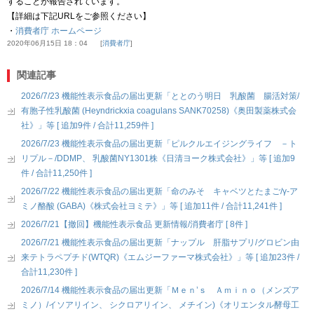
することが報告されています。
【詳細は下記URLをご参照ください】
・
消費者庁 ホームページ
2020年06月15日 18：04
消費者庁
関連記事
2026/7/23 機能性表示食品の届出更新「ととのう明日 乳酸菌 腸活対策/
有胞子性乳酸菌 (Heyndrickxia coagulans SANK70258)《奥田製薬株式会
社》」等 [ 追加9件 / 合計11,259件 ]
2026/7/23 機能性表示食品の届出更新「ピルクルエイジングライフ －ト
リプル－/DDMP、 乳酸菌NY1301株《日清ヨーク株式会社》」等 [ 追加9
件 / 合計11,250件 ]
2026/7/22 機能性表示食品の届出更新「命のみそ キャベツとたまご/γ-ア
ミノ酪酸 (GABA)《株式会社ヨミテ》」等 [ 追加11件 / 合計11,241件 ]
2026/7/21【撤回】機能性表示食品 更新情報/消費者庁 [ 8件 ]
2026/7/21 機能性表示食品の届出更新「ナップル 肝脂サプリ/グロビン由
来テトラペプチド(WTQR)《エムジーファーマ株式会社》」等 [ 追加23件 /
合計11,230件 ]
2026/7/14 機能性表示食品の届出更新「Ｍｅｎ’ｓ Ａｍｉｎｏ（メンズア
ミノ）/イソアリイン、 シクロアリイン、 メチイン)《オリエンタル酵母工