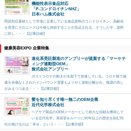
機能性表示食品対応
「P-コンドロイチンNHZ」
日本ハム株式会社
関節対応素材として市場に定着している食品原料のコンドロイチン。高齢化
を背景にそのニーズは今後も持続することが見込まれる。そうした中、原料
に対し・・・【記事詳細】
健康美容EXPO 企業特集
進化系受託製造のアンプリーが提案する「マーケテ
ィング連動型OEM」
株式会社アンプリー
ポストコロナの動きが水面下で加速している。コロナ禍で減
速を余儀なくされたインバウンド需要もようやく規制が解かれ、復調の兆し
がみえつつある・・・【記事詳細】
髪を知り尽くす唯一無二のOEM企業
近代化学株式会社
ヘアケア製品のOEMメーカーとして絶大な信頼を獲得して
いる近代化学。美容室をルーツに90年以上の歴史を刻む同
社が掲げるのは「幸せ」という・・・【記事詳細】