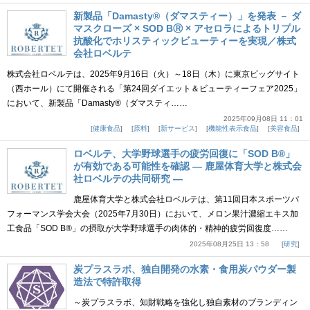
新製品「Damasty®（ダマスティー）」を発表 － ダ
マスクローズ × SOD BⓇ × アセロラによるトリプル
抗酸化でホリスティックビューティーを実現／株式
会社ロベルテ
株式会社ロベルテは、2025年9月16日（火）～18日（木）に東京ビッグサイト
（西ホール）にて開催される「第24回ダイエット＆ビューティーフェア2025」
において、新製品「Damasty®（ダマスティ……
2025年09月08日 11：01
健康食品
原料
新サービス
機能性表示食品
美容食品
ロベルテ、大学野球選手の疲労回復に「SOD B®」
が有効である可能性を確認 ― 鹿屋体育大学と株式会
社ロベルテの共同研究 ―
鹿屋体育大学と株式会社ロベルテは、第11回日本スポーツパ
フォーマンス学会大会（2025年7月30日）において、メロン果汁濃縮エキス加
工食品「SOD B®」の摂取が大学野球選手の肉体的・精神的疲労回復度……
2025年08月25日 13：58
研究
炭プラスラボ、独自開発の水素・食用炭パウダー製
造法で特許取得
～炭プラスラボ、知財戦略を強化し独自素材のブランディン