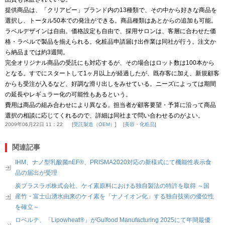
提供商品は、「クリアビー」ブランド内の13種類で、その中から好きな商品を
選択し、トータル50本での発注ができる。商品種類はあとからの追加も可能。
ラベルデザインは自由。価格設定も自由で、採用サロンは、客層に合わせた価
格・ラベルで製品を揃えられる。化粧品申請届け出作業は同社が行う。注文か
ら納品までは約3週間。
完全オリジナル商品の受託にも対応するが、その場合はロット数は100本から
となる。すでにスタートして1ヶ月以上が経過したが、既存客に加え、新規顧客
からも受注が入るなど、好調な滑り出しをみせている。ニーズによっては期間
の延長やレギュラー化の可能性もあるという。
費用は商品の組み合わせにより異なる。担当者が顧客要望・予算に沿って商品
選択の相談に応じてくれるので、詳細は同社まで問い合わせるのがよい。
2009年06月22日 11：22
受託製造（OEM）
美容・化粧品
関連記事
IHM、ナノ型乳酸菌nEF®、PRISMA2020対応の新様式にて機能性表示食
品の届出が受理
炭プラスラボ株式会社、ケイ素原料における独自製法の特許を取得 ～国
産竹・富士山湧水由来のケイ素を「ナノイオン化」する独自技術の優位性
を確立～
ロベルテ、「Lipowheat®」がGulfood Manufacturing 2025にて年間最優