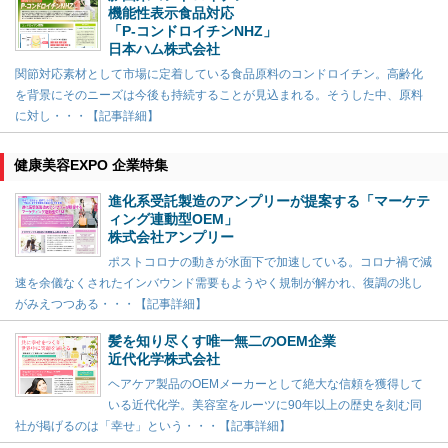
機能性表示食品対応
「P-コンドロイチンNHZ」
日本ハム株式会社
関節対応素材として市場に定着している食品原料のコンドロイチン。高齢化
を背景にそのニーズは今後も持続することが見込まれる。そうした中、原料
に対し・・・【記事詳細】
健康美容EXPO 企業特集
進化系受託製造のアンプリーが提案する「マーケテ
ィング連動型OEM」
株式会社アンプリー
ポストコロナの動きが水面下で加速している。コロナ禍で減
速を余儀なくされたインバウンド需要もようやく規制が解かれ、復調の兆し
がみえつつある・・・【記事詳細】
髪を知り尽くす唯一無二のOEM企業
近代化学株式会社
ヘアケア製品のOEMメーカーとして絶大な信頼を獲得して
いる近代化学。美容室をルーツに90年以上の歴史を刻む同
社が掲げるのは「幸せ」という・・・【記事詳細】