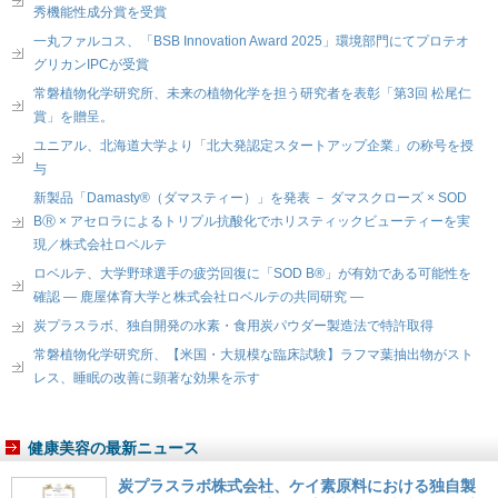
秀機能性成分賞を受賞
一丸ファルコス、「BSB Innovation Award 2025」環境部門にてプロテオ
グリカンIPCが受賞
常磐植物化学研究所、未来の植物化学を担う研究者を表彰「第3回 松尾仁
賞」を贈呈。
ユニアル、北海道大学より「北大発認定スタートアップ企業」の称号を授
与
新製品「Damasty®（ダマスティー）」を発表 － ダマスクローズ × SOD
BⓇ × アセロラによるトリプル抗酸化でホリスティックビューティーを実
現／株式会社ロベルテ
ロベルテ、大学野球選手の疲労回復に「SOD B®」が有効である可能性を
確認 ― 鹿屋体育大学と株式会社ロベルテの共同研究 ―
炭プラスラボ、独自開発の水素・食用炭パウダー製造法で特許取得
常磐植物化学研究所、【米国・大規模な臨床試験】ラフマ葉抽出物がスト
レス、睡眠の改善に顕著な効果を示す
健康美容の最新ニュース
炭プラスラボ株式会社、ケイ素原料における独自製