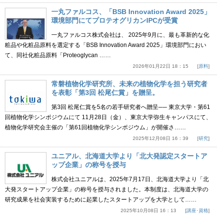
一丸ファルコス、「BSB Innovation Award 2025」
環境部門にてプロテオグリカンIPCが受賞
一丸ファルコス株式会社は、 2025年9月に、最も革新的な化
粧品や化粧品原料を選定する「BSB Innovation Award 2025」環境部門におい
て、同社化粧品原料「Proteoglycan ……
2026年01月22日 18：15
原料
常磐植物化学研究所、未来の植物化学を担う研究者
を表彰「第3回 松尾仁賞」を贈呈。
第3回 松尾仁賞を5名の若手研究者へ贈呈── 東京大学・第61
回植物化学シンポジウムにて 11月28日（金）、東京大学弥生キャンパスにて、
植物化学研究会主催の「第61回植物化学シンポジウム」が開催さ……
2025年12月08日 16：39
研究
ユニアル、北海道大学より「北大発認定スタートア
ップ企業」の称号を授与
株式会社ユニアルは、2025年7月17日、北海道大学より「北
大発スタートアップ企業」の称号を授与されました。本制度は、北海道大学の
研究成果を社会実装するために起業したスタートアップを大学として……
2025年10月08日 16：13
講座･資格