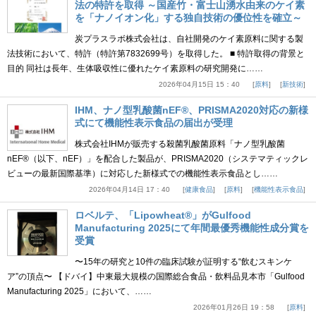
法の特許を取得 ～国産竹・富士山湧水由来のケイ素
を「ナノイオン化」する独自技術の優位性を確立～
炭プラスラボ株式会社は、自社開発のケイ素原料に関する製
法技術において、特許（特許第7832699号）を取得した。 ■ 特許取得の背景と
目的 同社は長年、生体吸収性に優れたケイ素原料の研究開発に……
2026年04月15日 15：40
原料
新技術
IHM、ナノ型乳酸菌nEF®、PRISMA2020対応の新様
式にて機能性表示食品の届出が受理
株式会社IHMが販売する殺菌乳酸菌原料「ナノ型乳酸菌
nEF®（以下、nEF）」を配合した製品が、PRISMA2020（システマティックレ
ビューの最新国際基準）に対応した新様式での機能性表示食品とし……
2026年04月14日 17：40
健康食品
原料
機能性表示食品
ロベルテ、「Lipowheat®」がGulfood
Manufacturing 2025にて年間最優秀機能性成分賞を
受賞
〜15年の研究と10件の臨床試験が証明する“飲むスキンケ
ア”の頂点〜 【ドバイ】中東最大規模の国際総合食品・飲料品見本市「Gulfood
Manufacturing 2025」において、……
2026年01月26日 19：58
原料