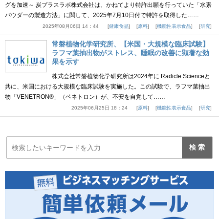
グを加速～ 炭プラスラボ株式会社は、かねてより特許出願を行っていた「水素
パウダーの製造方法」に関して、2025年7月10日付で特許を取得した……
2025年08月06日 14：44
健康食品
原料
機能性表示食品
研究
常磐植物化学研究所、【米国・大規模な臨床試験】
ラフマ葉抽出物がストレス、睡眠の改善に顕著な効
果を示す
株式会社常磐植物化学研究所は2024年に Radicle Scienceと
共に、米国における大規模な臨床試験を実施した。この試験で、ラフマ葉抽出
物「VENETRON®」（ベネトロン）が、不安を自覚して……
2025年06月25日 18：24
原料
機能性表示食品
研究