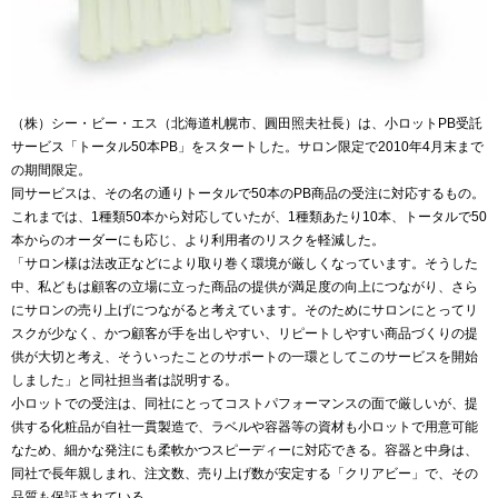
（株）シー・ビー・エス（北海道札幌市、圓田照夫社長）は、小ロットPB受託
サービス「トータル50本PB」をスタートした。サロン限定で2010年4月末まで
の期間限定。
同サービスは、その名の通りトータルで50本のPB商品の受注に対応するもの。
これまでは、1種類50本から対応していたが、1種類あたり10本、トータルで50
本からのオーダーにも応じ、より利用者のリスクを軽減した。
「サロン様は法改正などにより取り巻く環境が厳しくなっています。そうした
中、私どもは顧客の立場に立った商品の提供が満足度の向上につながり、さら
にサロンの売り上げにつながると考えています。そのためにサロンにとってリ
スクが少なく、かつ顧客が手を出しやすい、リピートしやすい商品づくりの提
供が大切と考え、そういったことのサポートの一環としてこのサービスを開始
しました」と同社担当者は説明する。
小ロットでの受注は、同社にとってコストパフォーマンスの面で厳しいが、提
供する化粧品が自社一貫製造で、ラベルや容器等の資材も小ロットで用意可能
なため、細かな発注にも柔軟かつスピーディーに対応できる。容器と中身は、
同社で長年親しまれ、注文数、売り上げ数が安定する「クリアビー」で、その
品質も保証されている。