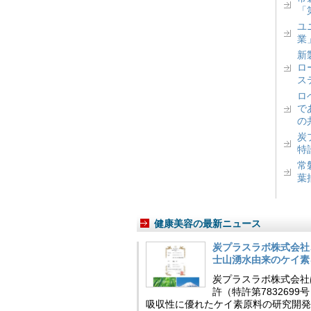
「
ユ
業
新
ロ
ス
ロ
で
の
炭
特
常
葉
健康美容の最新ニュース
炭プラスラボ株式会社
士山湧水由来のケイ素
炭プラスラボ株式会社
許（特許第783269
吸収性に優れたケイ素原料の研究開発