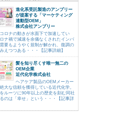
進化系受託製造のアンプリー
が提案する「マーケティング
連動型OEM」
株式会社アンプリー
コロナの動きが水面下で加速してい
ロナ禍で減速を余儀なくされたインバ
需要もようやく規制が解かれ、復調の
みえつつある・・・【記事詳細】
髪を知り尽くす唯一無二の
OEM企業
近代化学株式会社
ヘアケア製品のOEMメーカー
絶大な信頼を獲得している近代化学。
をルーツに90年以上の歴史を刻む同社
るのは「幸せ」という・・・【記事詳