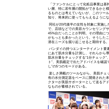
「ファンケルにとって化粧品事業は基
い層、特に若年層の開拓ができるかと
るものとは考えていないが、このツー
知り、将来的に使ってもらえるように
同社が
20
代後半の女性を対象に実施し
で、店頭などでの美容カウンセリング
45%
台だったことが判明。その理由に
がもっとも多かったという。そうした
潜在ニーズを掘り起こせると期待する
バンダイの持つエンターテイメント要
にあて肌水分量を計測し、それらから導
肌水分量をチェックする“
1
分チェック”
ト”、美肌鑑定で出たアドバイスを確認
し”の
5
つのモードがある。
楽しさ満載のツールながら、美肌チェ
有の水分測定器をベースに開発された
クターが美肌サポーターとして送るア
なものが蓄積されている。