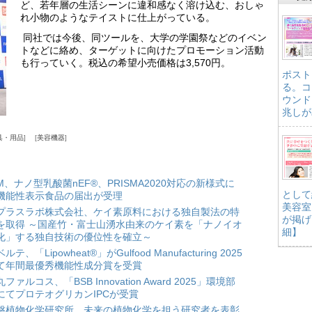
ど、若年層の生活シーンに違和感なく溶け込む、おしゃ
れ小物のようなテイストに仕上がっている。
同社では今後、同ツールを、大学の学園祭などのイベン
トなどに絡め、ターゲットに向けたプロモーション活動
も行っていく。税込の希望小売価格は
3,570
円。
ポスト
る。コ
ウンド
兆しが
具・用品
美容機器
HM、ナノ型乳酸菌nEF®、PRISMA2020対応の新様式に
として
機能性表示食品の届出が受理
美容室
プラスラボ株式会社、ケイ素原料における独自製法の特
が掲げ
を取得 ～国産竹・富士山湧水由来のケイ素を「ナノイオ
細】
化」する独自技術の優位性を確立～
ルテ、「Lipowheat®」がGulfood Manufacturing 2025
て年間最優秀機能性成分賞を受賞
ファルコス、「BSB Innovation Award 2025」環境部
にてプロテオグリカンIPCが受賞
磐植物化学研究所、未来の植物化学を担う研究者を表彰