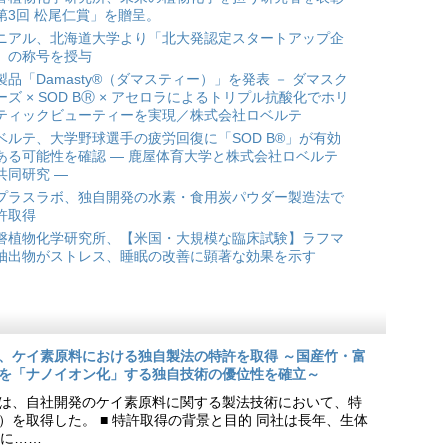
第3回 松尾仁賞」を贈呈。
ニアル、北海道大学より「北大発認定スタートアップ企
」の称号を授与
製品「Damasty®（ダマスティー）」を発表 － ダマスク
ーズ × SOD BⓇ × アセロラによるトリプル抗酸化でホリ
ティックビューティーを実現／株式会社ロベルテ
ベルテ、大学野球選手の疲労回復に「SOD B®」が有効
ある可能性を確認 ― 鹿屋体育大学と株式会社ロベルテ
共同研究 ―
プラスラボ、独自開発の水素・食用炭パウダー製造法で
許取得
磐植物化学研究所、【米国・大規模な臨床試験】ラフマ
抽出物がストレス、睡眠の改善に顕著な効果を示す
、ケイ素原料における独自製法の特許を取得 ～国産竹・富
を「ナノイオン化」する独自技術の優位性を確立～
は、自社開発のケイ素原料に関する製法技術において、特
9号）を取得した。 ■ 特許取得の背景と目的 同社は長年、生体
に……