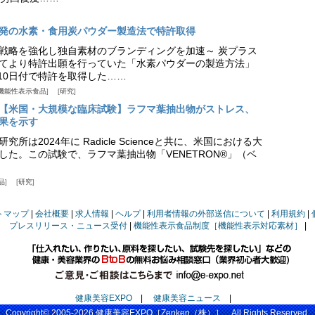
発の水素・食用炭パウダー製造法で特許取得
戦略を強化し独自素材のブランディングを加速～ 炭プラス
てより特許出願を行っていた「水素パウダーの製造方法」
月10日付で特許を取得した……
機能性表示食品
研究
【米国・大規模な臨床試験】ラフマ葉抽出物がストレス、
果を示す
所は2024年に Radicle Scienceと共に、米国における大
した。この試験で、ラフマ葉抽出物「VENETRON®」（ベ
品
研究
トマップ
会社概要
求人情報
ヘルプ
利用者情報の外部送信について
利用規約
プレスリリース・ニュース受付
機能性表示食品制度［機能性表示対応素材］
健康美容EXPO
|
健康美容ニュース
|
Copyright© 2005-2026
健康美容EXPO
［Zenken（株）］ All Rights Reserved.