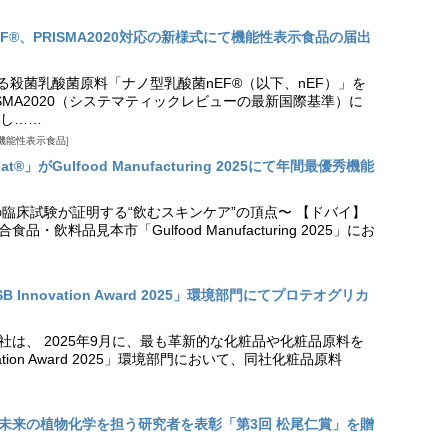
EF®、PRISMA2020対応の新様式にて機能性表示食品の届出
る殺菌乳酸菌原料「ナノ型乳酸菌nEF®（以下、nEF）」を
SMA2020（システマティックレビューの最新国際基準）に
し……
機能性表示食品
t®」がGulfood Manufacturing 2025にて年間最優秀機能
の臨床試験が証明する“飲むスキンケア”の頂点〜 【ドバイ】
・飲料品見本市「Gulfood Manufacturing 2025」にお
Innovation Award 2025」環境部門にてプロテオグリカ
社は、 2025年9月に、最も革新的な化粧品や化粧品原料を
vation Award 2025」環境部門において、同社化粧品原料
未来の植物化学を担う研究者を表彰「第3回 松尾仁賞」を贈