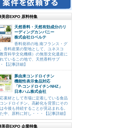
康美容EXPO 原料特集
天然香料・天然有効成分のリ
ーディングカンパニー
株式会社ロベルテ
香料発祥の地 南フランス・グ
。香料産業の聖地として、ユネスコ
教育科学文化機構）の無形文化遺産に
れているこの地で、天然香料サプ
・【記事詳細】
豚由来コンドロイチン
機能性表示食品対応
「P-コンドロイチンNHZ」
日本ハム株式会社
応素材として市場に定着している食品
コンドロイチン。高齢化を背景にその
は今後も持続することが見込まれる。
た中、原料に対し・・・【記事詳細】
康美容EXPO 企業特集