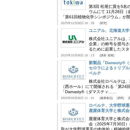
第3回 松尾仁賞を5名
ウムにて 11月28
「第61回植物化学シンポジウム」が
2025年12月08日 16：39
研究
ユニアル、北海道大学
株式会社ユニアルは、
企業」の称号を授与さ
るために起業したスタ
2025年10月08日 16：13
講座･資格
新製品「Damasty®
セロラによるトリプル
ベルテ
株式会社ロベルテは、2
（西ホール）にて開催される「第24回
「Damasty®（ダマスティ……
2025年09月08日 11：01
健康食品
原料
ロベルテ、大学野球選
鹿屋体育大学と株式会
鹿屋体育大学と株式会
会（2025年7月30
取が大学野球選手の肉体的・精神的疲