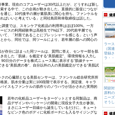
幹事業。現在のコアユーザーは
30
代以上だが、どうすれば新し
模索する中で、この企画が動き出した。直接的に販促につなが
ルを通じ、
10
代後半の層が素肌美に関心を持ち、ファンケルを
健
なればいいと考えている」と同社島田和幸取締役は話した。
た調査では、スキンケア化粧品の利用率はほぼ
100%
。一方
サービスの利用経験率は高校生で
7%
以下、
20
代前半層でも
ついて、「対面であることにプレッシャーを感じる」という声
ことから、同社では、同ツールにより、若年層の肌への関心の
ラース
。
（国連
素が存分に詰まった同ツールは、質問に答え、センサー部を肌
登録さ
き出した「肌値」を鑑定する“美肌鑑定”、環境情報を入力し
ラ・・
、
90
日分のデータを株式ニュース風に表示する“肌値チャー
できる“美肌虎の巻”、自分以外の人の美肌鑑定ができる“美肌試
ックの心臓部となる美肌センサーは、ファンケル総合研究所所
本格派。肌水分量は実に
100
段階で表示する。測定後、キャラ
ドバイスもファンケルの肌作りのノウハウが活かされた実用的
関節対
原料の
ニーズ
若年の化粧品ユーザーをターゲットとする同製品は、商
そうし
品デザインやパッケージの開発に現役女子大生が参加。
まさにユーザー目線から誕生しているだけに、キュート
なピンク色のボディに化粧ポーチにも入るサイジングな
健