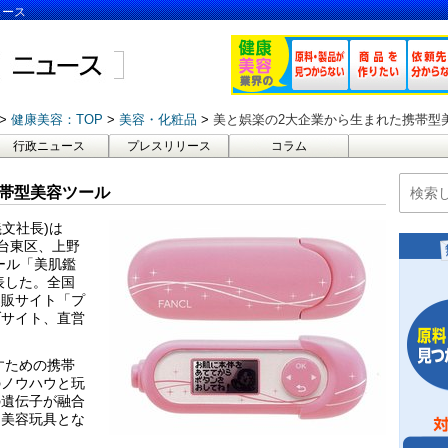
ュース
健康美容：TOP
美容・化粧品
美と娯楽の2大企業から生まれた携帯型
行政ニュース
プレスリリース
コラム
携帯型美容ツール
義文社長
)
は
台東区、上野
ール「美肌鑑
表した。全国
通販サイト「プ
ブサイト、直営
すための携帯
のノウハウと玩
の遺伝子が融合
な美容玩具とな