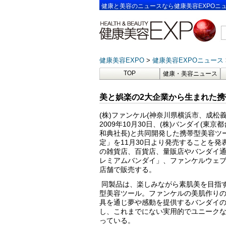
健康と美容のニュースなら健康美容EXPOニ
健康美容EXPO
健康美容EXPOニュース
TOP
健康・美容ニュース
美と娯楽の2大企業から生まれた
(
株
)
ファンケル
(
神奈川県横浜市、成松
2009
年
10
月
30
日、
(
株
)
バンダイ
(
東京都
和典社長
)
と共同開発した携帯型美容ツ
定」を
11
月
30
日より発売することを発
の雑貨店、百貨店、量販店やバンダイ
レミアムバンダイ」、ファンケルウェ
店舗で販売する。
同製品は、楽しみながら素肌美を目指
型美容ツール。ファンケルの美肌作り
具を通じ夢や感動を提供するバンダイ
し、これまでにない実用的でユニーク
っている。