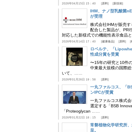
2026年04月15日 15：40
原料
新技術
IHM、ナノ型乳酸菌n
が受理
株式会社IHMが販売す
配合した製品が、PRI
対応した新様式での機能性表示食品と
2026年04月14日 17：40
健康食品
原料
ロベルテ、「Lipowhea
性成分賞を受賞
〜15年の研究と10件
中東最大規模の国際総合食品
いて、……
2026年01月26日 19：58
原料
一丸ファルコス、「BSB 
ンIPCが受賞
一丸ファルコス株式会
選定する「BSB Inno
「Proteoglycan ……
2026年01月22日 18：15
原料
常磐植物化学研究所、
呈。