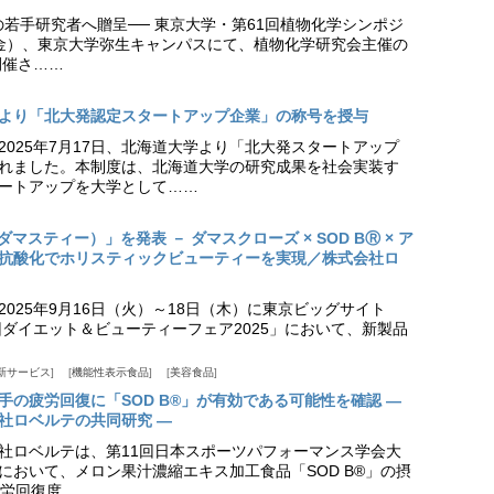
の若手研究者へ贈呈── 東京大学・第61回植物化学シンポジ
日（金）、東京大学弥生キャンパスにて、植物化学研究会主催の
開催さ……
より「北大発認定スタートアップ企業」の称号を授与
2025年7月17日、北海道大学より「北大発スタートアップ
れました。本制度は、北海道大学の研究成果を社会実装す
ートアップを大学として……
（ダマスティー）」を発表 － ダマスクローズ × SOD BⓇ × ア
抗酸化でホリスティックビューティーを実現／株式会社ロ
025年9月16日（火）～18日（木）に東京ビッグサイト
ダイエット＆ビューティーフェア2025」において、新製品
新サービス
機能性表示食品
美容食品
手の疲労回復に「SOD B®」が有効である可能性を確認 ―
社ロベルテの共同研究 ―
社ロベルテは、第11回日本スポーツパフォーマンス学会大
日）において、メロン果汁濃縮エキス加工食品「SOD B®」の摂
労回復度……