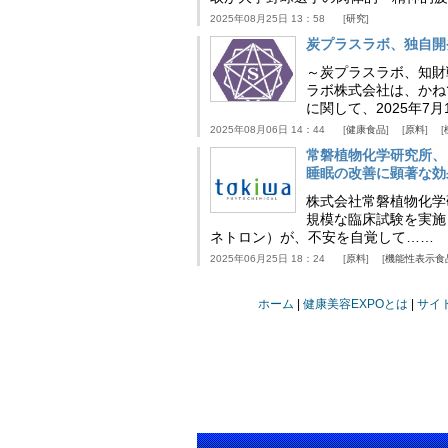
2025年08月25日 13：58
研究
炭プラスラボ、独自開
～炭プラスラボ、知財
ラボ株式会社は、かね
に関して、2025年7
2025年08月06日 14：44
健康食品
原料
常磐植物化学研究所、
睡眠の改善に顕著な効
株式会社常磐植物化学研究
規模な臨床試験を実施
ネトロン）が、不安を自覚して……
2025年06月25日 18：24
原料
機能性表示食
ホーム
健康美容EXPOとは
サイ