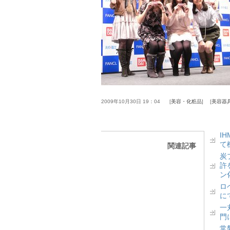
2009年10月30日 19：04
美容・化粧品
美容器
I
て
関連記事
炭
許
ン
ロベ
に
一丸
門
常