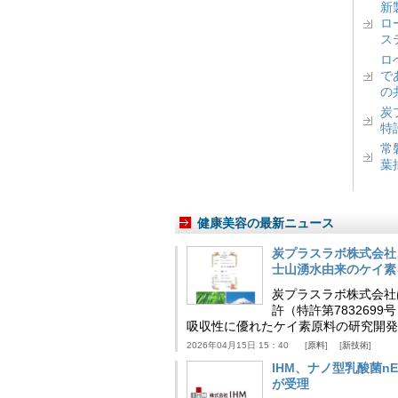
新
ロ
ス
ロ
で
の
炭
特
常
葉
健康美容の最新ニュース
炭プラスラボ株式会社
士山湧水由来のケイ素
炭プラスラボ株式会社
許（特許第783269
吸収性に優れたケイ素原料の研究開発
2026年04月15日 15：40
原料
新技術
IHM、ナノ型乳酸菌n
が受理