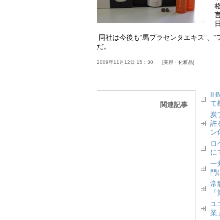
同社は今後も“馬プラセンタエキス”、
だ。
2009年11月12日 15：30
美容・化粧品
I
て
関連記事
炭
許
ン
ロベ
に
一丸
門
常
「
ユ
業