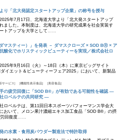
より「北大発認定スタートアップ企業」の称号を授与
2025年7月17日、北海道大学より「北大発スタートアップ
れました。本制度は、北海道大学の研究成果を社会実装す
ートアップを大学として……
（ダマスティー）」を発表 － ダマスクローズ × SOD BⓇ × ア
抗酸化でホリスティックビューティーを実現／株式会社ロ
025年9月16日（火）～18日（木）に東京ビッグサイト
ダイエット＆ビューティーフェア2025」において、新製品
新サービス
機能性表示食品
美容食品
手の疲労回復に「SOD B®」が有効である可能性を確認 ―
社ロベルテの共同研究 ―
社ロベルテは、第11回日本スポーツパフォーマンス学会大
日）において、メロン果汁濃縮エキス加工食品「SOD B®」の摂
労回復度……
発の水素・食用炭パウダー製造法で特許取得