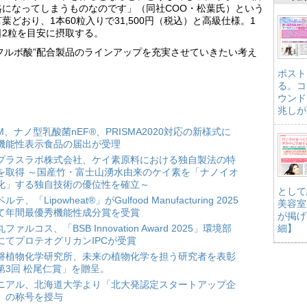
格になってしまうものなのです」（同社COO・松葉氏）という
言葉どおり、1本60粒入りで31,500円（税込）と高級仕様。1
日2粒を目安に摂取する。
“フルボ酸”配合製品のラインアップを充実させていきたい考え
ポスト
る。コ
ウンド
兆しが
HM、ナノ型乳酸菌nEF®、PRISMA2020対応の新様式に
機能性表示食品の届出が受理
プラスラボ株式会社、ケイ素原料における独自製法の特
を取得 ～国産竹・富士山湧水由来のケイ素を「ナノイオ
化」する独自技術の優位性を確立～
として
ルテ、「Lipowheat®」がGulfood Manufacturing 2025
美容室
て年間最優秀機能性成分賞を受賞
が掲げ
ファルコス、「BSB Innovation Award 2025」環境部
細】
にてプロテオグリカンIPCが受賞
磐植物化学研究所、未来の植物化学を担う研究者を表彰
第3回 松尾仁賞」を贈呈。
ニアル、北海道大学より「北大発認定スタートアップ企
」の称号を授与