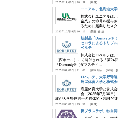
2025年12月08日 16：39
研究
ユニアル、北海道大学
株式会社ユニアルは、
企業」の称号を授与さ
るために起業したスタ
2025年10月08日 16：13
講座･資格
新製品「Damasty®
セロラによるトリプル
ベルテ
株式会社ロベルテは、2
（西ホール）にて開催される「第24回
「Damasty®（ダマスティ……
2025年09月08日 11：01
健康食品
原料
ロベルテ、大学野球選
鹿屋体育大学と株式会
鹿屋体育大学と株式会
会（2025年7月30
取が大学野球選手の肉体的・精神的疲
2025年08月25日 13：58
研究
炭プラスラボ、独自開