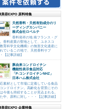
康美容EXPO 原料特集
天然香料・天然有効成分のリ
ーディングカンパニー
株式会社ロベルテ
香料発祥の地 南フランス・グ
。香料産業の聖地として、ユネスコ
教育科学文化機構）の無形文化遺産に
れているこの地で、天然香料サプ
・【記事詳細】
豚由来コンドロイチン
機能性表示食品対応
「P-コンドロイチンNHZ」
日本ハム株式会社
応素材として市場に定着している食品
コンドロイチン。高齢化を背景にその
は今後も持続することが見込まれる。
た中、原料に対し・・・【記事詳細】
康美容EXPO 企業特集