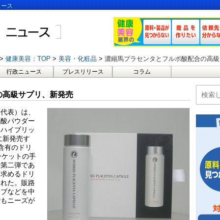
ュース
健康美容：TOP
美容・化粧品
濃縮馬プラセンタとフルボ酸配合の高級
行政ニュース
プレスリリース
コラム
の高級サプリ、新発売
子代表）は、
ボ酸パウダー
「ハイブリッ
に新発売す
含有のドリ
ーケットの手
の第二弾であ
を求めるドリ
された。販路
ラブなどを中
でもニーズが