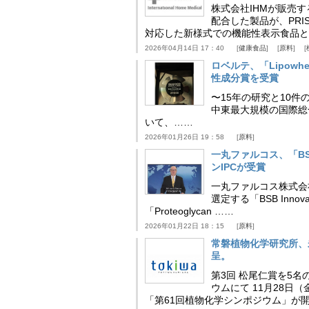
株式会社IHMが販売す
配合した製品が、PRI
対応した新様式での機能性表示食品と
2026年04月14日 17：40
健康食品
原料
ロベルテ、「Lipowhea
性成分賞を受賞
〜15年の研究と10件
中東最大規模の国際総合食品
いて、……
2026年01月26日 19：58
原料
一丸ファルコス、「BSB 
ンIPCが受賞
一丸ファルコス株式会
選定する「BSB Inno
「Proteoglycan ……
2026年01月22日 18：15
原料
常磐植物化学研究所、
呈。
第3回 松尾仁賞を5名
ウムにて 11月28
「第61回植物化学シンポジウム」が