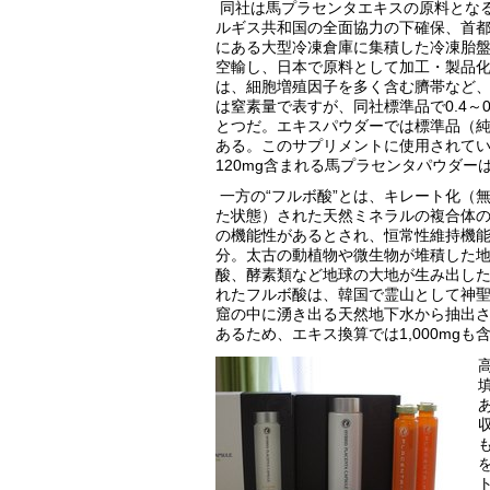
同社は馬プラセンタエキスの原料とな
ルギス共和国の全面協力の下確保、
首
にある大型冷凍倉庫に集積した冷凍胎
空輸し、日本で原料として加工・製品
は、細胞増殖因子を多く含む臍帯など
は窒素量で表すが、同社標準品で0.4～
とつだ。エキスパウダーでは標準品（純度1
ある。このサプリメントに使用されてい
120mg含まれる馬プラセンタパウダーは
一方の“フルボ酸”とは、キレート化（
た状態）された天然ミネラルの複合体
の機能性があるとされ、恒常性維持機
分。太古の動植物や微生物が堆積した
酸、酵素類など地球の大地が生み出し
れたフルボ酸は、韓国で霊山として神聖
窟の中に湧き出る天然地下水から抽出され
あるため、エキス換算では1,000mg