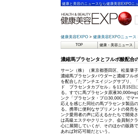
健康と美容のニュースなら健康美容EXPOニ
健康美容EXPO
健康美容EXPOニュース
TOP
健康・美容ニュース
濃縮馬プラセンタとフルボ酸配合
サーン（株）（東京都墨田区、松葉肇
濃縮馬プラセンタパウダーと濃縮フル
を配合したアンチエイジングサプリ、
ド プラセンタカプセル」を
11
月
15
日
る。すでに馬プラセンタ原液
30,000mg
ンク「プラセンタ・プロ
30,000
」でマ
応えを感じた同社の馬プラセンタ製品
る。携帯に便利なサプリメントの発売
ンク愛用者の声に応えるかたちで開発
は高級エステやクリニック、会員制ク
心に展開していくが、そのほかの販路
あれば対応可能だという。