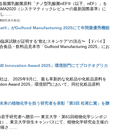
る殺菌乳酸菌原料「ナノ型乳酸菌nEF®（以下、nEF）」を
SMA2020（システマティックレビューの最新国際基準）に
し……
機能性表示食品
t®」がGulfood Manufacturing 2025にて年間最優秀機能
の臨床試験が証明する“飲むスキンケア”の頂点〜 【ドバイ】
・飲料品見本市「Gulfood Manufacturing 2025」にお
Innovation Award 2025」環境部門にてプロテオグリカ
社は、 2025年9月に、最も革新的な化粧品や化粧品原料を
vation Award 2025」環境部門において、同社化粧品原料
未来の植物化学を担う研究者を表彰「第3回 松尾仁賞」を贈
の若手研究者へ贈呈── 東京大学・第61回植物化学シンポジ
日（金）、東京大学弥生キャンパスにて、植物化学研究会主催の
開催さ……