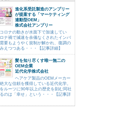
進化系受託製造のアンプリー
が提案する「マーケティング
連動型OEM」
株式会社アンプリー
コロナの動きが水面下で加速してい
ロナ禍で減速を余儀なくされたインバ
需要もようやく規制が解かれ、復調の
みえつつある・・・【記事詳細】
髪を知り尽くす唯一無二の
OEM企業
近代化学株式会社
ヘアケア製品のOEMメーカー
絶大な信頼を獲得している近代化学。
をルーツに90年以上の歴史を刻む同社
るのは「幸せ」という・・・【記事詳