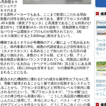
る馬胎盤をキ
都ビシュケク
盤をそのまま
健
化する原料メーカーでもある。ここまで鮮度にこだわる理由
、胎盤の活性を損なわないためである。通常プラセンタの濃度
0.45％規格（液状プラセンタ）と高濃度であることも特長のひ
00％）で窒素量14.0～15.0％規格で、倍散調整も可能で
るパウダーは濃縮タイプのものが採用されており、1粒
エキス換算にすると3,600mgに相当するという。
ラース
無機物であるミネラルが有機物のアミノ酸によって包み込まれ
（国連
のこと。体内毒素の浄化、細胞の代謝促進および活性強化など
登録さ
能（ホメオスタシス）を高めることで知られている注目の成
ラ・・
地層より抽出され、多数のミネラル類、ビタミン類、アミノ
た複合物質が最適のバランスで含まれている。同製品に採用さ
化されている太白山（テペクサン/1567M）頂上近くにある洞
たもの。1粒に10mgを含有するが、その濃縮率は100倍で
も含まれることになる。
高配合された機能性に優れる2つの成分を腸溶性カプセルに充
関節対
填、胃酸で破壊されることなく腸で成分が拡散するシステムで
原料の
あることから、プラセンタ注射などと同等のレベルで体内に吸
ニーズ
収されるのだという。“馬プラセンタエキス”、“フルボ酸”はと
そうし
もにその希少性から原価が高い。「こうした高品質の機能成分
をふんだんに使用して、本当にホンモノ、ベスト・オブ・ベス
トのサプリメントを作るとなると、どうしてもこれくらいの価
健