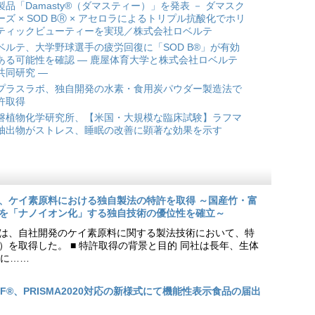
製品「Damasty®（ダマスティー）」を発表 － ダマスク
ーズ × SOD BⓇ × アセロラによるトリプル抗酸化でホリ
ティックビューティーを実現／株式会社ロベルテ
ベルテ、大学野球選手の疲労回復に「SOD B®」が有効
ある可能性を確認 ― 鹿屋体育大学と株式会社ロベルテ
共同研究 ―
プラスラボ、独自開発の水素・食用炭パウダー製造法で
許取得
磐植物化学研究所、【米国・大規模な臨床試験】ラフマ
抽出物がストレス、睡眠の改善に顕著な効果を示す
、ケイ素原料における独自製法の特許を取得 ～国産竹・富
を「ナノイオン化」する独自技術の優位性を確立～
は、自社開発のケイ素原料に関する製法技術において、特
9号）を取得した。 ■ 特許取得の背景と目的 同社は長年、生体
に……
EF®、PRISMA2020対応の新様式にて機能性表示食品の届出