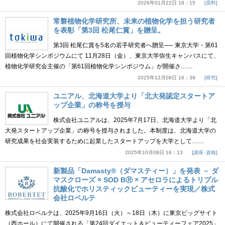
2026年01月22日 18：15
原料
常磐植物化学研究所、未来の植物化学を担う研究者
を表彰「第3回 松尾仁賞」を贈呈。
第3回 松尾仁賞を5名の若手研究者へ贈呈── 東京大学・第61
回植物化学シンポジウムにて 11月28日（金）、東京大学弥生キャンパスにて、
植物化学研究会主催の「第61回植物化学シンポジウム」が開催さ……
2025年12月08日 16：39
研究
ユニアル、北海道大学より「北大発認定スタートア
ップ企業」の称号を授与
株式会社ユニアルは、2025年7月17日、北海道大学より「北
大発スタートアップ企業」の称号を授与されました。本制度は、北海道大学の
研究成果を社会実装するために起業したスタートアップを大学として……
2025年10月08日 16：13
講座･資格
新製品「Damasty®（ダマスティー）」を発表 － ダ
マスクローズ × SOD BⓇ × アセロラによるトリプル
抗酸化でホリスティックビューティーを実現／株式
会社ロベルテ
株式会社ロベルテは、2025年9月16日（火）～18日（木）に東京ビッグサイト
（西ホール）にて開催される「第24回ダイエット＆ビューティーフェア2025」