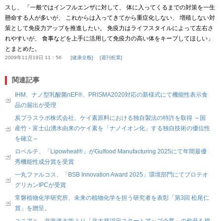
スし、 「一般ではインフルエンザに対して、 体に入ってくるまでの対策を一生
懸命する人が多いが、 これからは入ってきてから重症化しない、 増殖しない対
策として免疫力アップを推進したい。 免疫力はライフスタイルによって左右さ
れやすいが、 食事などを上手に活用して免疫力の高い体をキープしてほしい」
とまとめた。
2009年11月19日 11：56
健康全般
週刊粧業
関連記事
IHM、ナノ型乳酸菌nEF®、PRISMA2020対応の新様式にて機能性表示食
品の届出が受理
炭プラスラボ株式会社、ケイ素原料における独自製法の特許を取得 ～国
産竹・富士山湧水由来のケイ素を「ナノイオン化」する独自技術の優位性
を確立～
ロベルテ、「Lipowheat®」がGulfood Manufacturing 2025にて年間最優
秀機能性成分賞を受賞
一丸ファルコス、「BSB Innovation Award 2025」環境部門にてプロテオ
グリカンIPCが受賞
常磐植物化学研究所、未来の植物化学を担う研究者を表彰「第3回 松尾仁
賞」を贈呈。
ユニアル、北海道大学より「北大発認定スタートアップ企業」の称号を授