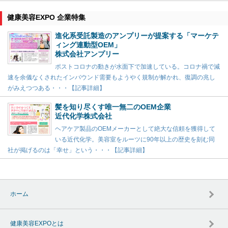
健康美容EXPO 企業特集
進化系受託製造のアンプリーが提案する「マーケテ
ィング連動型OEM」
株式会社アンプリー
ポストコロナの動きが水面下で加速している。コロナ禍で減
速を余儀なくされたインバウンド需要もようやく規制が解かれ、復調の兆し
がみえつつある・・・【記事詳細】
髪を知り尽くす唯一無二のOEM企業
近代化学株式会社
ヘアケア製品のOEMメーカーとして絶大な信頼を獲得して
いる近代化学。美容室をルーツに90年以上の歴史を刻む同
社が掲げるのは「幸せ」という・・・【記事詳細】
ホーム
健康美容EXPOとは