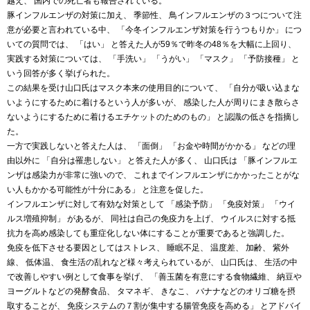
越え、 国内での死亡者も報告されている。
豚インフルエンザの対策に加え、 季節性、 鳥インフルエンザの３つについて注
意が必要と言われている中、 「今冬インフルエンザ対策を行うつもりか」 につ
いての質問では、 「はい」 と答えた人が59％で昨冬の48％を大幅に上回り、
実践する対策については、 「手洗い」 「うがい」 「マスク」 「予防接種」 と
いう回答が多く挙げられた。
この結果を受け山口氏はマスク本来の使用目的について、 「自分が吸い込まな
いようにするために着けるという人が多いが、 感染した人が周りにまき散らさ
ないようにするために着けるエチケットのためのもの」 と認識の低さを指摘し
た。
一方で実践しないと答えた人は、 「面倒」 「お金や時間がかかる」 などの理
由以外に 「自分は罹患しない」 と答えた人が多く、 山口氏は 「豚インフルエ
ンザは感染力が非常に強いので、 これまでインフルエンザにかかったことがな
い人もかかる可能性が十分にある」 と注意を促した。
インフルエンザに対して有効な対策として 「感染予防」 「免疫対策」 「ウイ
ルス増殖抑制」 があるが、 同社は自己の免疫力を上げ、 ウイルスに対する抵
抗力を高め感染しても重症化しない体にすることが重要であると強調した。
免疫を低下させる要因としてはストレス、 睡眠不足、 温度差、 加齢、 紫外
線、 低体温、 食生活の乱れなど様々考えられているが、 山口氏は、 生活の中
で改善しやすい例として食事を挙げ、 「善玉菌を有意にする食物繊維、 納豆や
ヨーグルトなどの発酵食品、 タマネギ、 きなこ、 バナナなどのオリゴ糖を摂
取することが、 免疫システムの７割が集中する腸管免疫を高める」 とアドバイ