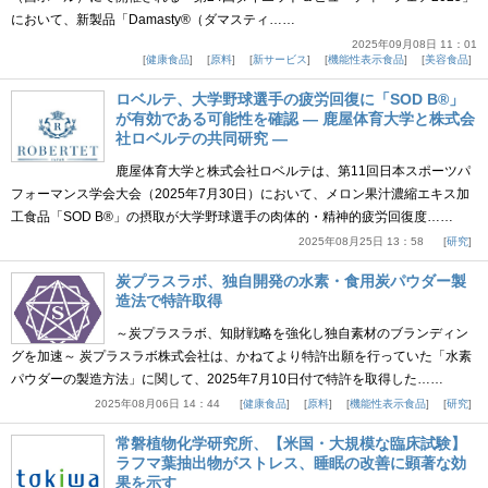
において、新製品「Damasty®（ダマスティ……
2025年09月08日 11：01
健康食品
原料
新サービス
機能性表示食品
美容食品
ロベルテ、大学野球選手の疲労回復に「SOD B®」
が有効である可能性を確認 ― 鹿屋体育大学と株式会
社ロベルテの共同研究 ―
鹿屋体育大学と株式会社ロベルテは、第11回日本スポーツパ
フォーマンス学会大会（2025年7月30日）において、メロン果汁濃縮エキス加
工食品「SOD B®」の摂取が大学野球選手の肉体的・精神的疲労回復度……
2025年08月25日 13：58
研究
炭プラスラボ、独自開発の水素・食用炭パウダー製
造法で特許取得
～炭プラスラボ、知財戦略を強化し独自素材のブランディン
グを加速～ 炭プラスラボ株式会社は、かねてより特許出願を行っていた「水素
パウダーの製造方法」に関して、2025年7月10日付で特許を取得した……
2025年08月06日 14：44
健康食品
原料
機能性表示食品
研究
常磐植物化学研究所、【米国・大規模な臨床試験】
ラフマ葉抽出物がストレス、睡眠の改善に顕著な効
果を示す