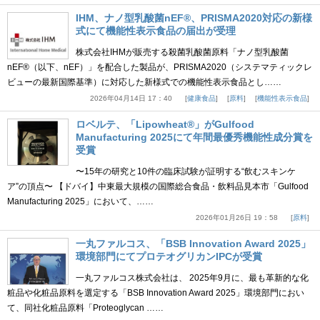
IHM、ナノ型乳酸菌nEF®、PRISMA2020対応の新様
式にて機能性表示食品の届出が受理
株式会社IHMが販売する殺菌乳酸菌原料「ナノ型乳酸菌
nEF®（以下、nEF）」を配合した製品が、PRISMA2020（システマティックレ
ビューの最新国際基準）に対応した新様式での機能性表示食品とし……
2026年04月14日 17：40
健康食品
原料
機能性表示食品
ロベルテ、「Lipowheat®」がGulfood
Manufacturing 2025にて年間最優秀機能性成分賞を
受賞
〜15年の研究と10件の臨床試験が証明する“飲むスキンケ
ア”の頂点〜 【ドバイ】中東最大規模の国際総合食品・飲料品見本市「Gulfood
Manufacturing 2025」において、……
2026年01月26日 19：58
原料
一丸ファルコス、「BSB Innovation Award 2025」
環境部門にてプロテオグリカンIPCが受賞
一丸ファルコス株式会社は、 2025年9月に、最も革新的な化
粧品や化粧品原料を選定する「BSB Innovation Award 2025」環境部門におい
て、同社化粧品原料「Proteoglycan ……