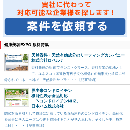
健康美容EXPO 原料特集
天然香料・天然有効成分のリーディングカンパニー
株式会社ロベルテ
香料発祥の地 南フランス・グラース。香料産業の聖地とし
て、ユネスコ（国連教育科学文化機構）の無形文化遺産に登
録されているこの地で、天然香料サプラ・・・【記事詳細】
豚由来コンドロイチン
機能性表示食品対応
「P-コンドロイチンNHZ」
日本ハム株式会社
関節対応素材として市場に定着している食品原料のコンドロイチン。高齢化
を背景にそのニーズは今後も持続することが見込まれる。そうした中、原料
に対し・・・【記事詳細】