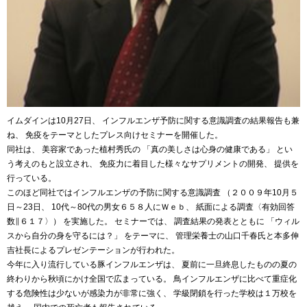
イムダインは10月27日、 インフルエンザ予防に関する意識調査の結果報告も兼
ね、 免疫をテーマとしたプレス向けセミナーを開催した。
同社は、 美容家であった植村秀氏の 「真の美しさは心身の健康である」 とい
う考えのもと設立され、 免疫力に着目した様々なサプリメントの開発、 提供を
行っている。
このほど同社ではインフルエンザの予防に関する意識調査 （２００９年10月５
日～23日、 10代～80代の男女６５８人にＷｅｂ、 紙面による調査〈有効回答
数∥６１７〉） を実施した。 セミナーでは、 調査結果の発表とともに 「ウィル
スから自分の身を守るには？」 をテーマに、 管理栄養士の山口千春氏と本多伸
吉社長によるプレゼンテーションが行われた。
今年に入り流行している豚インフルエンザは、 夏前に一旦終息したものの夏の
終わりから秋頃にかけ全国で広まっている。 鳥インフルエンザに比べて重症化
する危険性は少ないが感染力が非常に強く、 学級閉鎖を行った学校は１万校を