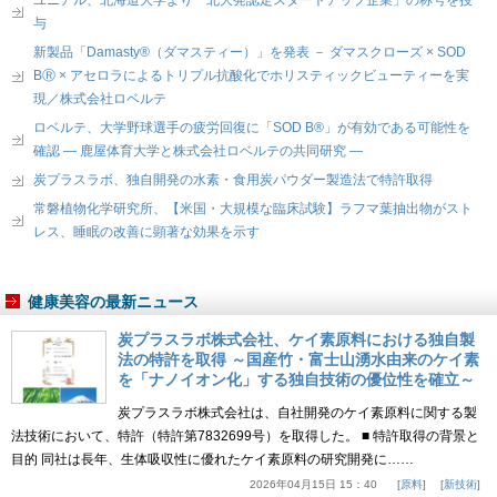
与
新製品「Damasty®（ダマスティー）」を発表 － ダマスクローズ × SOD
BⓇ × アセロラによるトリプル抗酸化でホリスティックビューティーを実
現／株式会社ロベルテ
ロベルテ、大学野球選手の疲労回復に「SOD B®」が有効である可能性を
確認 ― 鹿屋体育大学と株式会社ロベルテの共同研究 ―
炭プラスラボ、独自開発の水素・食用炭パウダー製造法で特許取得
常磐植物化学研究所、【米国・大規模な臨床試験】ラフマ葉抽出物がスト
レス、睡眠の改善に顕著な効果を示す
健康美容の最新ニュース
炭プラスラボ株式会社、ケイ素原料における独自製
法の特許を取得 ～国産竹・富士山湧水由来のケイ素
を「ナノイオン化」する独自技術の優位性を確立～
炭プラスラボ株式会社は、自社開発のケイ素原料に関する製
法技術において、特許（特許第7832699号）を取得した。 ■ 特許取得の背景と
目的 同社は長年、生体吸収性に優れたケイ素原料の研究開発に……
2026年04月15日 15：40
原料
新技術