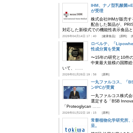
IHM、ナノ型乳酸菌n
が受理
株式会社IHMが販売す
配合した製品が、PRI
対応した新様式での機能性表示食品と
2026年04月14日 17：40
健康食品
原料
ロベルテ、「Lipowhea
性成分賞を受賞
〜15年の研究と10件
中東最大規模の国際総合食品
いて、……
2026年01月26日 19：58
原料
一丸ファルコス、「BSB 
ンIPCが受賞
一丸ファルコス株式会
選定する「BSB Inno
「Proteoglycan ……
2026年01月22日 18：15
原料
常磐植物化学研究所、
呈。