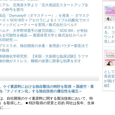
ニアル、北海道大学より「北大発認定スタートアップ企
」の称号を授与
製品「Damasty®（ダマスティー）」を発表 － ダマスク
ーズ × SOD BⓇ × アセロラによるトリプル抗酸化でホリ
ティックビューティーを実現／株式会社ロベルテ
ポスト
ベルテ、大学野球選手の疲労回復に「SOD B®」が有効
る。コ
ある可能性を確認 ― 鹿屋体育大学と株式会社ロベルテ
ウンド
共同研究 ―
兆しが
プラスラボ、独自開発の水素・食用炭パウダー製造法で
許取得
磐植物化学研究所、【米国・大規模な臨床試験】ラフマ
抽出物がストレス、睡眠の改善に顕著な効果を示す
として
美容室
が掲げ
細】
、ケイ素原料における独自製法の特許を取得 ～国産竹・富
を「ナノイオン化」する独自技術の優位性を確立～
は、自社開発のケイ素原料に関する製法技術において、特
9号）を取得した。 ■ 特許取得の背景と目的 同社は長年、生体
に……