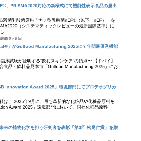
EF®、PRISMA2020対応の新様式にて機能性表示食品の届出
る殺菌乳酸菌原料「ナノ型乳酸菌nEF®（以下、nEF）」を
SMA2020（システマティックレビューの最新国際基準）に
し……
機能性表示食品
t®」がGulfood Manufacturing 2025にて年間最優秀機能
の臨床試験が証明する“飲むスキンケア”の頂点〜 【ドバイ】
・飲料品見本市「Gulfood Manufacturing 2025」にお
Innovation Award 2025」環境部門にてプロテオグリカ
社は、 2025年9月に、最も革新的な化粧品や化粧品原料を
vation Award 2025」環境部門において、同社化粧品原料
未来の植物化学を担う研究者を表彰「第3回 松尾仁賞」を贈