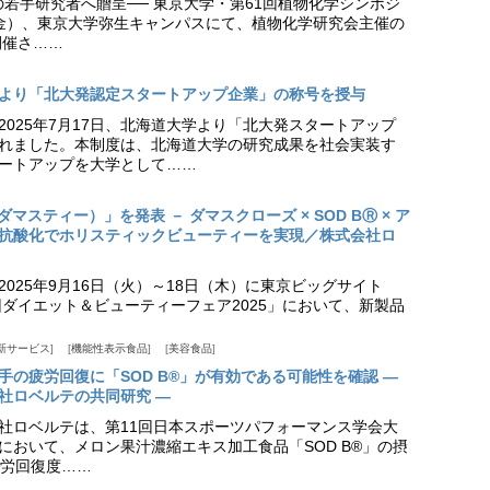
の若手研究者へ贈呈── 東京大学・第61回植物化学シンポジ
日（金）、東京大学弥生キャンパスにて、植物化学研究会主催の
開催さ……
より「北大発認定スタートアップ企業」の称号を授与
2025年7月17日、北海道大学より「北大発スタートアップ
れました。本制度は、北海道大学の研究成果を社会実装す
ートアップを大学として……
（ダマスティー）」を発表 － ダマスクローズ × SOD BⓇ × ア
抗酸化でホリスティックビューティーを実現／株式会社ロ
025年9月16日（火）～18日（木）に東京ビッグサイト
ダイエット＆ビューティーフェア2025」において、新製品
新サービス
機能性表示食品
美容食品
手の疲労回復に「SOD B®」が有効である可能性を確認 ―
社ロベルテの共同研究 ―
社ロベルテは、第11回日本スポーツパフォーマンス学会大
日）において、メロン果汁濃縮エキス加工食品「SOD B®」の摂
労回復度……