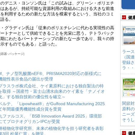
Ｏのデニス・ヨンソン氏は「この試みは、グリーン・ポリエチ
ではあるが、持続可能な資源利用の取組みにおける大きな前進
源を利用するための新たな方法を模索するという、当社のコミ
健
と語る。
ド・グラディン氏は「従来のポリエチレンに代わる実現性の高
パートナーとして供給できることを光栄に思う。テトラパック
長期にわたるパートナーシップの新たな一歩であり、我々の持
を示すものでもある」と語った。
ラース
容器･パッケージ
（国連
登録さ
ラ・・
HM、ナノ型乳酸菌nEF®、PRISMA2020対応の新様式に
機能性表示食品の届出が受理
プラスラボ株式会社、ケイ素原料における独自製法の特
を取得 ～国産竹・富士山湧水由来のケイ素を「ナノイオ
化」する独自技術の優位性を確立～
関節対
ルテ、「Lipowheat®」がGulfood Manufacturing 2025
原料の
て年間最優秀機能性成分賞を受賞
ニーズ
ファルコス、「BSB Innovation Award 2025」環境部
そうし
にてプロテオグリカンIPCが受賞
磐植物化学研究所、未来の植物化学を担う研究者を表彰
健
第3回 松尾仁賞」を贈呈。