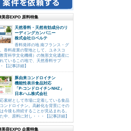
康美容EXPO 原料特集
天然香料・天然有効成分のリ
ーディングカンパニー
株式会社ロベルテ
香料発祥の地 南フランス・グ
。香料産業の聖地として、ユネスコ
教育科学文化機構）の無形文化遺産に
れているこの地で、天然香料サプ
・【記事詳細】
豚由来コンドロイチン
機能性表示食品対応
「P-コンドロイチンNHZ」
日本ハム株式会社
応素材として市場に定着している食品
コンドロイチン。高齢化を背景にその
は今後も持続することが見込まれる。
た中、原料に対し・・・【記事詳細】
康美容EXPO 企業特集