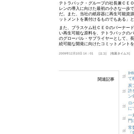
テトラパック・グループの社長兼ＣＥ
レンの導入に向けた最初の小さな一歩
だ。また、当社の紙容器に再生可能資
ットメントを裏付けるものでもある」
また、ブラスケム社ＣＥＯのバーナー
い再生可能な原料を、テトラパックの
のグローバル・サプライヤーとして、
続可能な開発に向けたコミットメント
2009年12月10日 14：01
エコ
包装タイムス
I
て
関連記事
炭
許
ン
ロベ
に
一丸
門
常
「