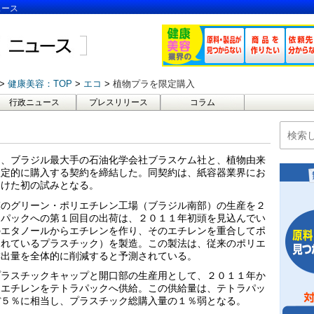
ュース
健康美容：TOP
エコ
植物プラを限定購入
行政ニュース
プレスリリース
コラム
は、ブラジル最大手の石油化学会社ブラスケム社と、植物由来
限定的に購入する契約を締結した。同契約は、紙容器業界にお
向けた初の試みとなる。
模のグリーン・ポリエチレン工場（ブラジル南部）の生産を２
ラパックへの第１回目の出荷は、２０１１年初頭を見込んでい
のエタノールからエチレンを作り、そのエチレンを重合してポ
されているプラスチック）を製造。この製法は、従来のポリエ
排出量を全体的に削減すると予測されている。
プラスチックキャップと開口部の生産用として、２０１１年か
リエチレンをテトラパックへ供給。この供給量は、テトラパッ
ぼ５％に相当し、プラスチック総購入量の１％弱となる。