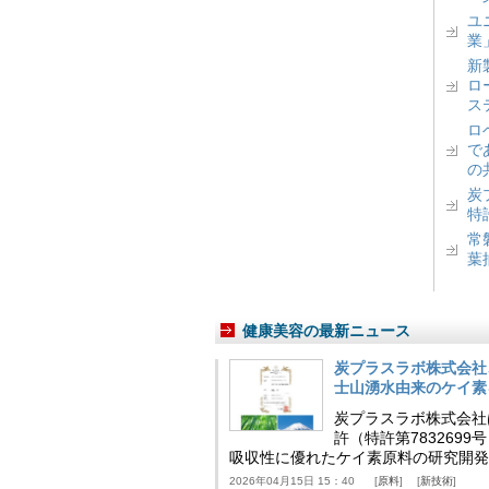
ユ
業
新
ロ
ス
ロ
で
の
炭
特
常
葉
健康美容の最新ニュース
炭プラスラボ株式会社
士山湧水由来のケイ素
炭プラスラボ株式会社
許（特許第783269
吸収性に優れたケイ素原料の研究開発
2026年04月15日 15：40
原料
新技術