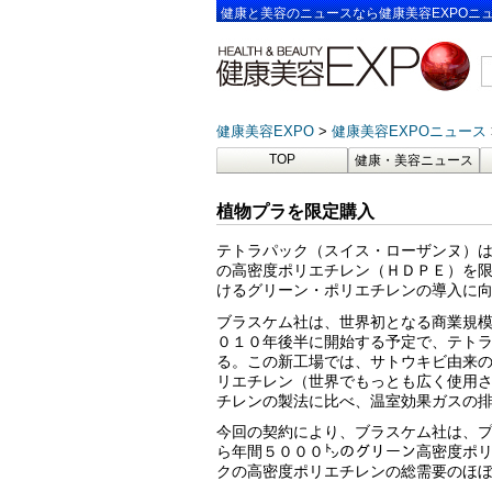
健康と美容のニュースなら健康美容EXPOニ
健康美容EXPO
健康美容EXPOニュース
TOP
健康・美容ニュース
植物プラを限定購入
テトラパック（スイス・ローザンヌ）
の高密度ポリエチレン（ＨＤＰＥ）を
けるグリーン・ポリエチレンの導入に
ブラスケム社は、世界初となる商業規
０１０年後半に開始する予定で、テト
る。この新工場では、サトウキビ由来
リエチレン（世界でもっとも広く使用
チレンの製法に比べ、温室効果ガスの
今回の契約により、ブラスケム社は、
ら年間５０００㌧のグリーン高密度ポ
クの高密度ポリエチレンの総需要のほ