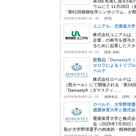
第3回 松尾仁賞を5名
ウムにて 11月28
「第61回植物化学シンポジウム」が
2025年12月08日 16：39
研究
ユニアル、北海道大学
株式会社ユニアルは、
企業」の称号を授与さ
るために起業したスタ
2025年10月08日 16：13
講座･資格
新製品「Damasty®
セロラによるトリプル
ベルテ
株式会社ロベルテは、2
（西ホール）にて開催される「第24回
「Damasty®（ダマスティ……
2025年09月08日 11：01
健康食品
原料
ロベルテ、大学野球選
鹿屋体育大学と株式会
鹿屋体育大学と株式会
会（2025年7月30
取が大学野球選手の肉体的・精神的疲
2025年08月25日 13：58
研究