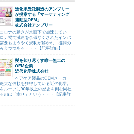
進化系受託製造のアンプリー
が提案する「マーケティング
連動型OEM」
株式会社アンプリー
コロナの動きが水面下で加速してい
ロナ禍で減速を余儀なくされたインバ
需要もようやく規制が解かれ、復調の
みえつつある・・・【記事詳細】
髪を知り尽くす唯一無二の
OEM企業
近代化学株式会社
ヘアケア製品のOEMメーカー
絶大な信頼を獲得している近代化学。
をルーツに90年以上の歴史を刻む同社
るのは「幸せ」という・・・【記事詳