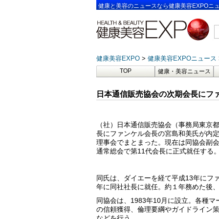
健康と美容のニュースなら健康美容EXPOニ
健康美容EXPO
健康美容EXPOニュース
TOP
健康・美容ニュース
日本通信販売協会の次期会長にフ
（社）日本通信販売協会（事務局東京
長にファンケル会長の宮島和美氏が内定し
理事会でまとまった。現在は同協会副会
通常総会で第11代会長に正式就任する
同氏は、ダイエーを経て平成13年にフ
年に同社社長に就任。約１年務めた後、
同協会は、1983年10月に設立。各種
の信頼獲得、倫理要綱やガイドライン
などを行う。