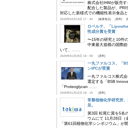
株式会社IHMが販売す
配合した製品が、PRI
対応した新様式での機能性表示食品と
2026年04月14日 17：40
健康食品
原料
ロベルテ、「Lipowhea
性成分賞を受賞
〜15年の研究と10件
中東最大規模の国際総合食品
いて、……
2026年01月26日 19：58
原料
一丸ファルコス、「BSB 
ンIPCが受賞
一丸ファルコス株式会
選定する「BSB Inno
「Proteoglycan ……
2026年01月22日 18：15
原料
常磐植物化学研究所、
呈。
第3回 松尾仁賞を5名
ウムにて 11月28
「第61回植物化学シンポジウム」が