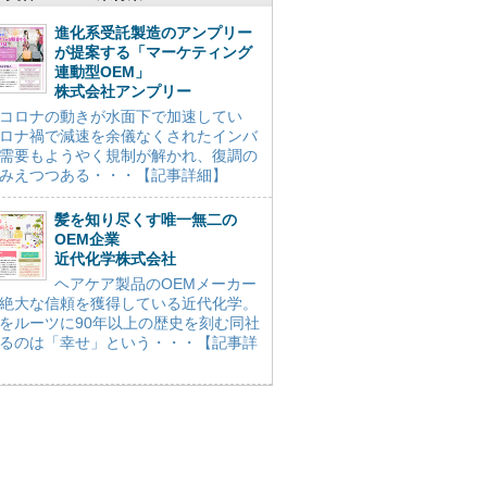
進化系受託製造のアンプリー
が提案する「マーケティング
連動型OEM」
株式会社アンプリー
コロナの動きが水面下で加速してい
ロナ禍で減速を余儀なくされたインバ
需要もようやく規制が解かれ、復調の
みえつつある・・・【記事詳細】
髪を知り尽くす唯一無二の
OEM企業
近代化学株式会社
ヘアケア製品のOEMメーカー
絶大な信頼を獲得している近代化学。
をルーツに90年以上の歴史を刻む同社
るのは「幸せ」という・・・【記事詳