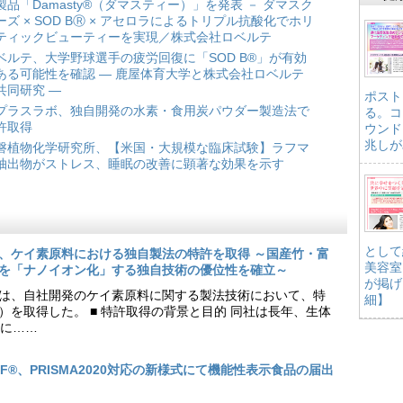
製品「Damasty®（ダマスティー）」を発表 － ダマスク
ーズ × SOD BⓇ × アセロラによるトリプル抗酸化でホリ
ティックビューティーを実現／株式会社ロベルテ
ベルテ、大学野球選手の疲労回復に「SOD B®」が有効
ある可能性を確認 ― 鹿屋体育大学と株式会社ロベルテ
共同研究 ―
ポスト
プラスラボ、独自開発の水素・食用炭パウダー製造法で
る。コ
許取得
ウンド
兆しが
磐植物化学研究所、【米国・大規模な臨床試験】ラフマ
抽出物がストレス、睡眠の改善に顕著な効果を示す
として
、ケイ素原料における独自製法の特許を取得 ～国産竹・富
美容室
を「ナノイオン化」する独自技術の優位性を確立～
が掲げ
は、自社開発のケイ素原料に関する製法技術において、特
細】
9号）を取得した。 ■ 特許取得の背景と目的 同社は長年、生体
に……
EF®、PRISMA2020対応の新様式にて機能性表示食品の届出