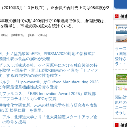
（2010年3月１０日現在）。正会員の合計売上高は08年度が2
健
年度の推計で4兆1400億円で10年連続で伸長。通信販売は、
権を獲得し、市場規模の拡大を続けている。
・用品
健康食品
美容・化粧品
ラース
HM、ナノ型乳酸菌nEF®、PRISMA2020対応の新様式に
（国連
機能性表示食品の届出が受理
登録さ
ラ・・
プラスラボ株式会社、ケイ素原料における独自製法の特
を取得 ～国産竹・富士山湧水由来のケイ素を「ナノイオ
化」する独自技術の優位性を確立～
ルテ、「Lipowheat®」がGulfood Manufacturing 2025
て年間最優秀機能性成分賞を受賞
ファルコス、「BSB Innovation Award 2025」環境部
関節対
にてプロテオグリカンIPCが受賞
原料の
磐植物化学研究所、未来の植物化学を担う研究者を表彰
ニーズ
第3回 松尾仁賞」を贈呈。
そうし
ニアル、北海道大学より「北大発認定スタートアップ企
」の称号を授与
健