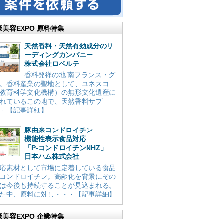
康美容EXPO 原料特集
天然香料・天然有効成分のリ
ーディングカンパニー
株式会社ロベルテ
香料発祥の地 南フランス・グ
。香料産業の聖地として、ユネスコ
教育科学文化機構）の無形文化遺産に
れているこの地で、天然香料サプ
・【記事詳細】
豚由来コンドロイチン
機能性表示食品対応
「P-コンドロイチンNHZ」
日本ハム株式会社
応素材として市場に定着している食品
コンドロイチン。高齢化を背景にその
は今後も持続することが見込まれる。
た中、原料に対し・・・【記事詳細】
康美容EXPO 企業特集