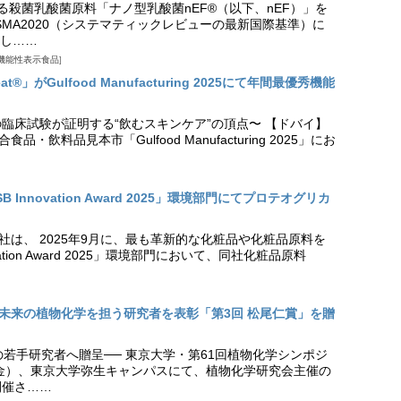
る殺菌乳酸菌原料「ナノ型乳酸菌nEF®（以下、nEF）」を
SMA2020（システマティックレビューの最新国際基準）に
し……
機能性表示食品
t®」がGulfood Manufacturing 2025にて年間最優秀機能
の臨床試験が証明する“飲むスキンケア”の頂点〜 【ドバイ】
・飲料品見本市「Gulfood Manufacturing 2025」にお
Innovation Award 2025」環境部門にてプロテオグリカ
社は、 2025年9月に、最も革新的な化粧品や化粧品原料を
vation Award 2025」環境部門において、同社化粧品原料
未来の植物化学を担う研究者を表彰「第3回 松尾仁賞」を贈
の若手研究者へ贈呈── 東京大学・第61回植物化学シンポジ
日（金）、東京大学弥生キャンパスにて、植物化学研究会主催の
開催さ……