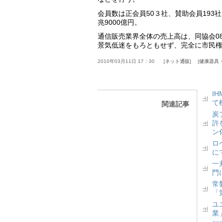
会員数は正会員50３社、賛助会員193社
兆9000億円。
通信販売業界全体の売上高は、同協会08
景気低迷をもろともせず、完全に市民
2010年03月11日 17：30
ネット通販
健康器具
I
て
関連記事
炭
許
ン
ロベ
に
一丸
門
常
「
ユ
業