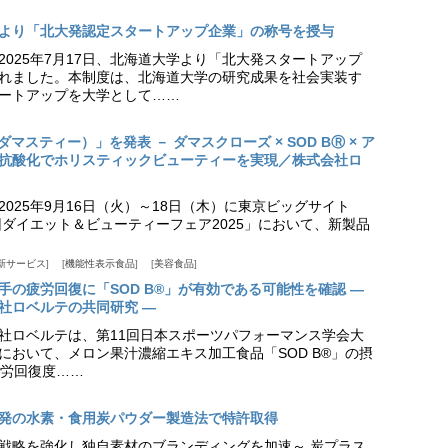
より「北大発認定スタートアップ企業」の称号を授与
2025年7月17日、北海道大学より「北大発スタートアップ
れました。本制度は、北海道大学の研究成果を社会実装す
ートアップを大学として……
（ダマスティー）」を発表 － ダマスクローズ × SOD BⓇ × ア
抗酸化でホリスティックビューティーを実現／株式会社ロ
025年9月16日（火）～18日（木）に東京ビッグサイト
ダイエット＆ビューティーフェア2025」において、新製品
新サービス
機能性表示食品
美容食品
手の疲労回復に「SOD B®」が有効である可能性を確認 ―
社ロベルテの共同研究 ―
社ロベルテは、第11回日本スポーツパフォーマンス学会大
日）において、メロン果汁濃縮エキス加工食品「SOD B®」の摂
労回復度……
発の水素・食用炭パウダー製造法で特許取得
戦略を強化し独自素材のブランディングを加速～ 炭プラス