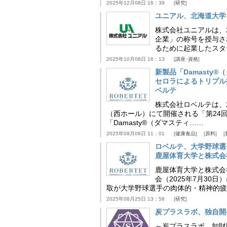
2025年12月08日 16：39
研究
ユニアル、北海道大学
株式会社ユニアルは、
企業」の称号を授与さ
るために起業したスタ
2025年10月08日 16：13
講座･資格
新製品「Damasty®
セロラによるトリプル
ベルテ
株式会社ロベルテは、2
（西ホール）にて開催される「第24回
「Damasty®（ダマスティ……
2025年09月08日 11：01
健康食品
原料
ロベルテ、大学野球選
鹿屋体育大学と株式会
鹿屋体育大学と株式会
会（2025年7月30
取が大学野球選手の肉体的・精神的疲
2025年08月25日 13：58
研究
炭プラスラボ、独自開
～炭プラスラボ、知財