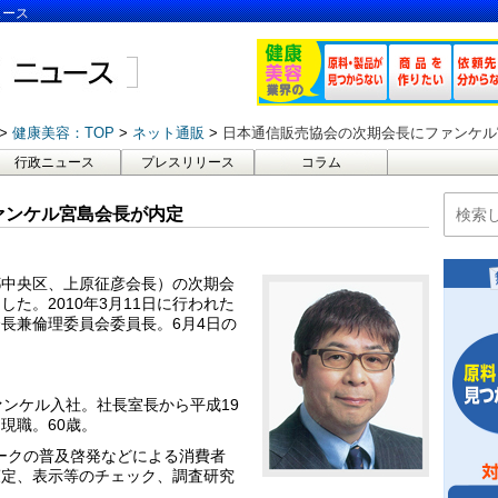
ュース
健康美容：TOP
ネット通販
日本通信販売協会の次期会長にファンケル
行政ニュース
プレスリリース
コラム
ァンケル宮島会長が内定
都中央区、上原征彦会長）の次期会
た。2010年3月11日に行われた
長兼倫理委員会委員長。6月4日の
。
ァンケル入社。社長室長から平成19
現職。60歳。
マークの普及啓発などによる消費者
策定、表示等のチェック、調査研究