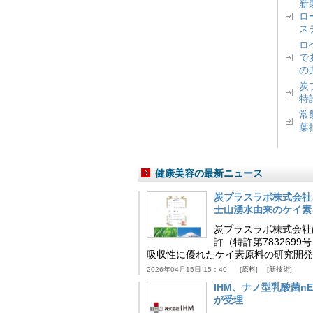
新
ロ
ス
ロ
で
の
炭
特
常
葉
健康美容の最新ニュース
炭プラスラボ株式会社
士山湧水由来のケイ素
炭プラスラボ株式会社
許（特許第783269
吸収性に優れたケイ素原料の研究開発
2026年04月15日 15：40
原料
新技術
IHM、ナノ型乳酸菌n
が受理