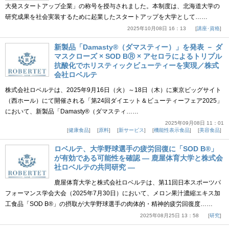
大発スタートアップ企業」の称号を授与されました。本制度は、北海道大学の
研究成果を社会実装するために起業したスタートアップを大学として……
2025年10月08日 16：13
講座･資格
新製品「Damasty®（ダマスティー）」を発表 － ダ
マスクローズ × SOD BⓇ × アセロラによるトリプル
抗酸化でホリスティックビューティーを実現／株式
会社ロベルテ
株式会社ロベルテは、2025年9月16日（火）～18日（木）に東京ビッグサイト
（西ホール）にて開催される「第24回ダイエット＆ビューティーフェア2025」
において、新製品「Damasty®（ダマスティ……
2025年09月08日 11：01
健康食品
原料
新サービス
機能性表示食品
美容食品
ロベルテ、大学野球選手の疲労回復に「SOD B®」
が有効である可能性を確認 ― 鹿屋体育大学と株式会
社ロベルテの共同研究 ―
鹿屋体育大学と株式会社ロベルテは、第11回日本スポーツパ
フォーマンス学会大会（2025年7月30日）において、メロン果汁濃縮エキス加
工食品「SOD B®」の摂取が大学野球選手の肉体的・精神的疲労回復度……
2025年08月25日 13：58
研究