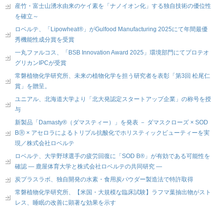
産竹・富士山湧水由来のケイ素を「ナノイオン化」する独自技術の優位性
を確立～
ロベルテ、「Lipowheat®」がGulfood Manufacturing 2025にて年間最優
秀機能性成分賞を受賞
一丸ファルコス、「BSB Innovation Award 2025」環境部門にてプロテオ
グリカンIPCが受賞
常磐植物化学研究所、未来の植物化学を担う研究者を表彰「第3回 松尾仁
賞」を贈呈。
ユニアル、北海道大学より「北大発認定スタートアップ企業」の称号を授
与
新製品「Damasty®（ダマスティー）」を発表 － ダマスクローズ × SOD
BⓇ × アセロラによるトリプル抗酸化でホリスティックビューティーを実
現／株式会社ロベルテ
ロベルテ、大学野球選手の疲労回復に「SOD B®」が有効である可能性を
確認 ― 鹿屋体育大学と株式会社ロベルテの共同研究 ―
炭プラスラボ、独自開発の水素・食用炭パウダー製造法で特許取得
常磐植物化学研究所、【米国・大規模な臨床試験】ラフマ葉抽出物がスト
レス、睡眠の改善に顕著な効果を示す