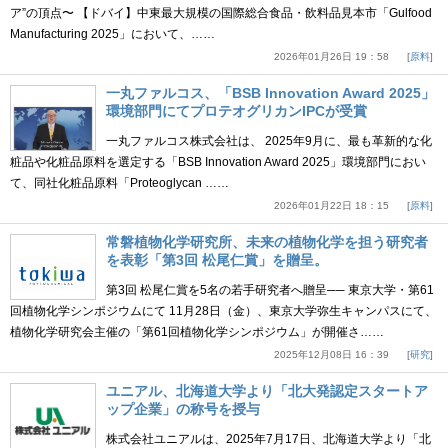
ア”の頂点〜 【ドバイ】中東最大規模の国際総合食品・飲料品見本市「Gulfood
Manufacturing 2025」において、……
2026年01月26日 19：58
原料
一丸ファルコス、「BSB Innovation Award 2025」
環境部門にてプロテオグリカンIPCが受賞
一丸ファルコス株式会社は、 2025年9月に、最も革新的な化
粧品や化粧品原料を選定する「BSB Innovation Award 2025」環境部門におい
て、同社化粧品原料「Proteoglycan ……
2026年01月22日 18：15
原料
常磐植物化学研究所、未来の植物化学を担う研究者
を表彰「第3回 松尾仁賞」を贈呈。
第3回 松尾仁賞を5名の若手研究者へ贈呈── 東京大学・第61
回植物化学シンポジウムにて 11月28日（金）、東京大学弥生キャンパスにて、
植物化学研究会主催の「第61回植物化学シンポジウム」が開催さ……
2025年12月08日 16：39
研究
ユニアル、北海道大学より「北大発認定スタートア
ップ企業」の称号を授与
株式会社ユニアルは、2025年7月17日、北海道大学より「北