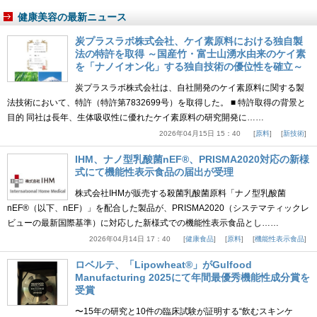
健康美容の最新ニュース
炭プラスラボ株式会社、ケイ素原料における独自製
法の特許を取得 ～国産竹・富士山湧水由来のケイ素
を「ナノイオン化」する独自技術の優位性を確立～
炭プラスラボ株式会社は、自社開発のケイ素原料に関する製
法技術において、特許（特許第7832699号）を取得した。 ■ 特許取得の背景と
目的 同社は長年、生体吸収性に優れたケイ素原料の研究開発に……
2026年04月15日 15：40
原料
新技術
IHM、ナノ型乳酸菌nEF®、PRISMA2020対応の新様
式にて機能性表示食品の届出が受理
株式会社IHMが販売する殺菌乳酸菌原料「ナノ型乳酸菌
nEF®（以下、nEF）」を配合した製品が、PRISMA2020（システマティックレ
ビューの最新国際基準）に対応した新様式での機能性表示食品とし……
2026年04月14日 17：40
健康食品
原料
機能性表示食品
ロベルテ、「Lipowheat®」がGulfood
Manufacturing 2025にて年間最優秀機能性成分賞を
受賞
〜15年の研究と10件の臨床試験が証明する“飲むスキンケ