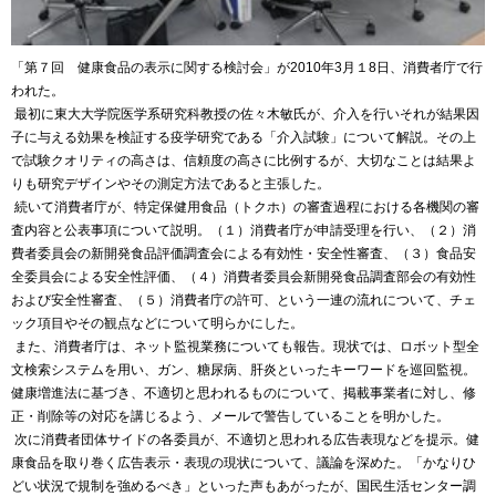
「第７回 健康食品の表示に関する検討会」が
2010
年
3
月１
8
日、消費者庁で行
われた。
最初に東大大学院医学系研究科教授の佐々木敏氏が、介入を行いそれが結果因
子に与える効果を検証する疫学研究である「介入試験」について解説。その上
で試験クオリティの高さは、信頼度の高さに比例するが、大切なことは結果よ
りも研究デザインやその測定方法であると主張した。
続いて消費者庁が、特定保健用食品（トクホ）の審査過程における各機関の審
査内容と公表事項について説明。（１）消費者庁が申請受理を行い、（２）消
費者委員会の新開発食品評価調査会による有効性・安全性審査、（３）食品安
全委員会による安全性評価、（４）消費者委員会新開発食品調査部会の有効性
および安全性審査、（５）消費者庁の許可、という一連の流れについて、チェ
ック項目やその観点などについて明らかにした。
また、消費者庁は、ネット監視業務についても報告。現状では、ロボット型全
文検索システムを用い、ガン、糖尿病、肝炎といったキーワードを巡回監視。
健康増進法に基づき、不適切と思われるものについて、掲載事業者に対し、修
正・削除等の対応を講じるよう、メールで警告していることを明かした。
次に消費者団体サイドの各委員が、不適切と思われる広告表現などを提示。健
康食品を取り巻く広告表示・表現の現状について、議論を深めた。「かなりひ
どい状況で規制を強めるべき」といった声もあがったが、国民生活センター調