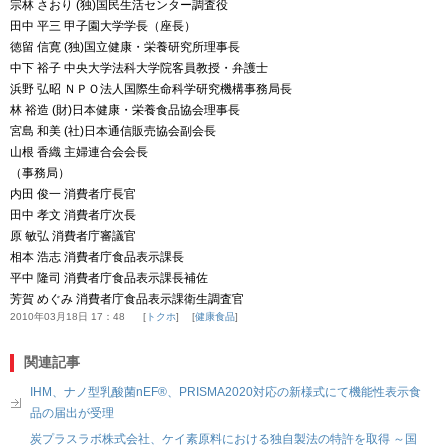
宗林
さおり
(
独
)
国民生活センター調査役
田中
平三
甲子園大学学長（座長）
徳留
信寛
(
独
)
国立健康・栄養研究所理事長
中下
裕子
中央大学法科大学院客員教授・弁護士
浜野
弘昭
ＮＰＯ法人国際生命科学研究機構事務局長
林
裕造
(
財
)
日本健康・栄養食品協会理事長
宮島
和美
(
社
)
日本通信販売協会副会長
山根
香織
主婦連合会会長
（事務局）
内田
俊一
消費者庁長官
田中
孝文
消費者庁次長
原
敏弘
消費者庁審議官
相本
浩志
消費者庁食品表示課長
平中
隆司
消費者庁食品表示課長補佐
芳賀
めぐみ
消費者庁食品表示課衛生調査官
2010年03月18日 17：48
トクホ
健康食品
関連記事
IHM、ナノ型乳酸菌nEF®、PRISMA2020対応の新様式にて機能性表示食
品の届出が受理
炭プラスラボ株式会社、ケイ素原料における独自製法の特許を取得 ～国