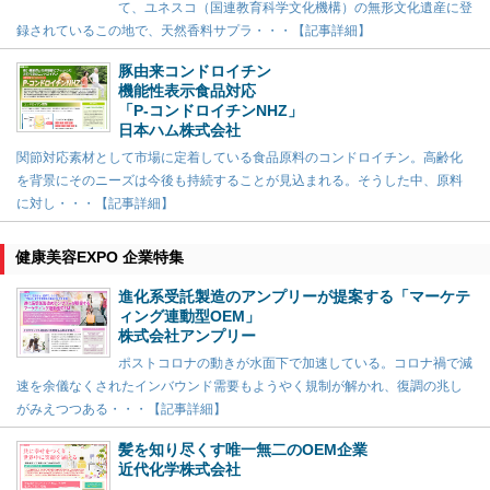
て、ユネスコ（国連教育科学文化機構）の無形文化遺産に登
録されているこの地で、天然香料サプラ・・・【記事詳細】
豚由来コンドロイチン
機能性表示食品対応
「P-コンドロイチンNHZ」
日本ハム株式会社
関節対応素材として市場に定着している食品原料のコンドロイチン。高齢化
を背景にそのニーズは今後も持続することが見込まれる。そうした中、原料
に対し・・・【記事詳細】
健康美容EXPO 企業特集
進化系受託製造のアンプリーが提案する「マーケテ
ィング連動型OEM」
株式会社アンプリー
ポストコロナの動きが水面下で加速している。コロナ禍で減
速を余儀なくされたインバウンド需要もようやく規制が解かれ、復調の兆し
がみえつつある・・・【記事詳細】
髪を知り尽くす唯一無二のOEM企業
近代化学株式会社