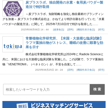
炭プラスラボ、独自開発の水素・食用炭パウダー製
造法で特許取得
～炭プラスラボ、知財戦略を強化し独自素材のブランディン
グを加速～ 炭プラスラボ株式会社は、かねてより特許出願を行っていた「水素
パウダーの製造方法」に関して、2025年7月10日付で特許を取得した……
2025年08月06日 14：44
健康食品
原料
機能性表示食品
研究
常磐植物化学研究所、【米国・大規模な臨床試験】
ラフマ葉抽出物がストレス、睡眠の改善に顕著な効
果を示す
株式会社常磐植物化学研究所は2024年に Radicle Scienceと
共に、米国における大規模な臨床試験を実施した。この試験で、ラフマ葉抽出
物「VENETRON®」（ベネトロン）が、不安を自覚して……
2025年06月25日 18：24
原料
機能性表示食品
研究