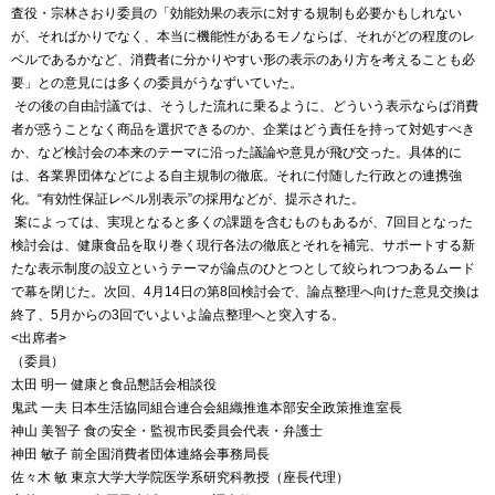
査役・宗林さおり委員の「効能効果の表示に対する規制も必要かもしれない
が、そればかりでなく、本当に機能性があるモノならば、それがどの程度のレ
ベルであるかなど、消費者に分かりやすい形の表示のあり方を考えることも必
要」との意見には多くの委員がうなずいていた。
その後の自由討議では、そうした流れに乗るように、どういう表示ならば消費
者が惑うことなく商品を選択できるのか、企業はどう責任を持って対処すべき
か、など検討会の本来のテーマに沿った議論や意見が飛び交った。具体的に
は、各業界団体などによる自主規制の徹底。それに付随した行政との連携強
化。“有効性保証レベル別表示”の採用などが、提示された。
案によっては、実現となると多くの課題を含むものもあるが、
7
回目となった
検討会は、健康食品を取り巻く現行各法の徹底とそれを補完、サポートする新
たな表示制度の設立というテーマが論点のひとつとして絞られつつあるムード
で幕を閉じた。次回、
4
月
14
日の第
8
回検討会で、論点整理へ向けた意見交換は
終了、
5
月からの3回でいよいよ論点整理へと突入する。
<出席者>
（委員）
太田
明一
健康と食品懇話会相談役
鬼武
一夫
日本生活協同組合連合会組織推進本部安全政策推進室長
神山
美智子
食の安全・監視市民委員会代表・弁護士
神田
敏子
前全国消費者団体連絡会事務局長
佐々木
敏
東京大学大学院医学系研究科教授（座長代理）