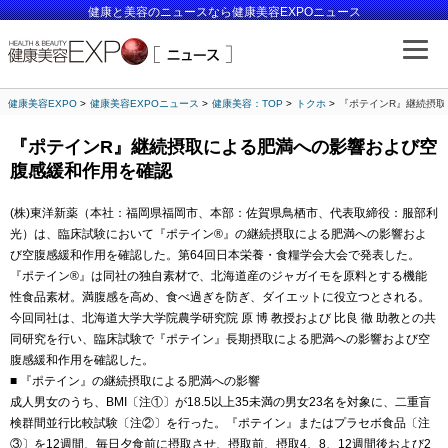
健康と美容のニュースなら健康美容EXPOニュース
健康美容EXPO
健康美容EXPOニュース
健康美容：TOP
トクホ
『ポテインR』継続摂取
『ポテインR』継続摂取による肥満への影響および空
腹感緩和作用を確認
(株)東洋新薬（本社：福岡県福岡市、本部：佐賀県鳥栖市、代表取締役：服部利
光）は、臨床試験において『ポテイン®』の継続摂取による肥満への影響およ
び空腹感緩和作用を確認した。第64回日本栄養・食糧学会大会で発表した。
『ポテイン®』は同社の独自素材で、北海道産のジャガイモを原料とする機能
性食品素材。満腹感を高め、食べ過ぎを防ぎ、ダイエットに役立つとされる。
今回同社は、北海道大学大学院農学研究院 原 博 教授および 比良 徹 助教との共
同研究を行い、臨床試験で『ポテイン』長期摂取による肥満への影響および空
腹感緩和作用を確認した。
■ 『ポテイン』の継続摂取による肥満への影響
成人男女のうち、BMI〔注①〕が18.5以上35未満の男女23名を対象に、二重盲
検群間並行比較試験〔注②〕を行った。『ポテイン』またはプラセボ食品〔注
③〕を12週間、毎日夕食前に摂取させ、摂取前、摂取4、8、12週間後および2