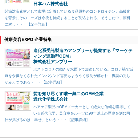
日本ハム株式会社
関節対応素材として市場に定着している食品原料のコンドロイチン。高齢化
を背景にそのニーズは今後も持続することが見込まれる。そうした中、原料
に対し・・・【記事詳細】
健康美容EXPO 企業特集
進化系受託製造のアンプリーが提案する「マーケテ
ィング連動型OEM」
株式会社アンプリー
ポストコロナの動きが水面下で加速している。コロナ禍で減
速を余儀なくされたインバウンド需要もようやく規制が解かれ、復調の兆し
がみえつつある・・・【記事詳細】
髪を知り尽くす唯一無二のOEM企業
近代化学株式会社
ヘアケア製品のOEMメーカーとして絶大な信頼を獲得して
いる近代化学。美容室をルーツに90年以上の歴史を刻む同
社が掲げるのは「幸せ」という・・・【記事詳細】