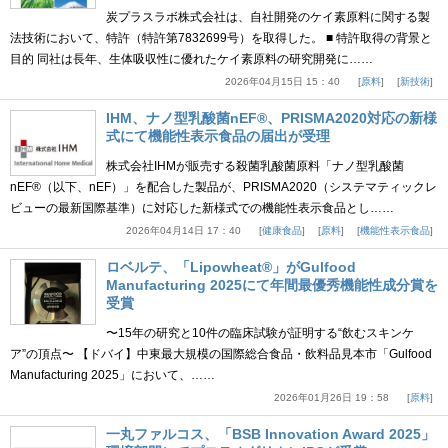
炭プラスラボ株式会社は、自社開発のケイ素原料に関する製
法技術において、特許（特許第7832699号）を取得した。 ■ 特許取得の背景と
目的 同社は長年、生体吸収性に優れたケイ素原料の研究開発に……
2026年04月15日 15：40
原料
新技術
IHM、ナノ型乳酸菌nEF®、PRISMA2020対応の新様
式にて機能性表示食品の届出が受理
株式会社IHMが販売する殺菌乳酸菌原料「ナノ型乳酸菌
nEF®（以下、nEF）」を配合した製品が、PRISMA2020（システマティックレ
ビューの最新国際基準）に対応した新様式での機能性表示食品とし……
2026年04月14日 17：40
健康食品
原料
機能性表示食品
ロベルテ、「Lipowheat®」がGulfood
Manufacturing 2025にて年間最優秀機能性成分賞を
受賞
〜15年の研究と10件の臨床試験が証明する“飲むスキンケ
ア”の頂点〜 【ドバイ】中東最大規模の国際総合食品・飲料品見本市「Gulfood
Manufacturing 2025」において、……
2026年01月26日 19：58
原料
一丸ファルコス、「BSB Innovation Award 2025」