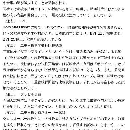
や食事の量が減少することが期待される。
同社では今後も『ポテイン』の機能性をさらに解明し、肥満対策における独自
性の高い商品を開発し、より一層の拡販に注力していく、としている。
〔注①〕 BMI
Body Mass Index の略で、 BMI(kg/m2) = [体重(kg)]/[身長(m)2] で算出される、
ヒトの肥満度を表す指数のこと。日本肥満学会により、BMI=22 が標準体重、
BMI=25 以上が肥満と定義されている。
〔注②〕 二重盲検群間並行比較試験
二重盲検（ダブルブラインドともいう）とは、被験者の思い込みによる影響
（プラセボ効果）や試験実施者の挙動が被験者に影響を与える可能性を排除す
るために、被験者および試験実施者には試験食品（今回は『ポテイン』）かプ
ラセボ食品かを知らせないで効果を検証する試験のことをいう。また、群間並
行比較試験とは、異なった2 群またはそれ以上のグループを同時に試験進行さ
せていくことで、二重盲検群間並行比較試験とは、それらが組み合わさった試
験方法のことをいう。
〔注③〕 プラセボ食品
今回の試験では『ポテイン』の代わりに、食欲や体重に影響を与えにくい原材
料を配合し、さらに『ポテイン』と見分けのつかないようにした錠剤。
〔注④〕 二重盲検クロスオーバー試験
クロスオーバー試験とは、各被験者に試験食品とプラセボ食品の両方を、時期
を違えて摂取させ、それぞれの結果を集計し評価する試験のことをいう。この