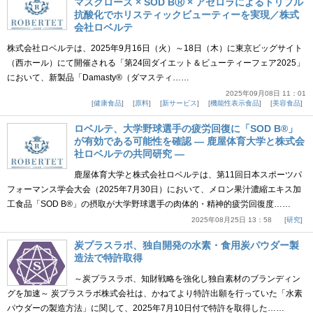
マスクローズ × SOD BⓇ × アセロラによるトリプル
抗酸化でホリスティックビューティーを実現／株式
会社ロベルテ
株式会社ロベルテは、2025年9月16日（火）～18日（木）に東京ビッグサイト
（西ホール）にて開催される「第24回ダイエット＆ビューティーフェア2025」
において、新製品「Damasty®（ダマスティ……
2025年09月08日 11：01
健康食品
原料
新サービス
機能性表示食品
美容食品
ロベルテ、大学野球選手の疲労回復に「SOD B®」
が有効である可能性を確認 ― 鹿屋体育大学と株式会
社ロベルテの共同研究 ―
鹿屋体育大学と株式会社ロベルテは、第11回日本スポーツパ
フォーマンス学会大会（2025年7月30日）において、メロン果汁濃縮エキス加
工食品「SOD B®」の摂取が大学野球選手の肉体的・精神的疲労回復度……
2025年08月25日 13：58
研究
炭プラスラボ、独自開発の水素・食用炭パウダー製
造法で特許取得
～炭プラスラボ、知財戦略を強化し独自素材のブランディン
グを加速～ 炭プラスラボ株式会社は、かねてより特許出願を行っていた「水素
パウダーの製造方法」に関して、2025年7月10日付で特許を取得した……