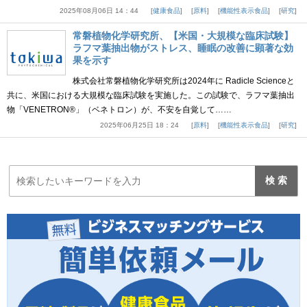
2025年08月06日 14：44
健康食品
原料
機能性表示食品
研究
常磐植物化学研究所、【米国・大規模な臨床試験】
ラフマ葉抽出物がストレス、睡眠の改善に顕著な効
果を示す
株式会社常磐植物化学研究所は2024年に Radicle Scienceと
共に、米国における大規模な臨床試験を実施した。この試験で、ラフマ葉抽出
物「VENETRON®」（ベネトロン）が、不安を自覚して……
2025年06月25日 18：24
原料
機能性表示食品
研究