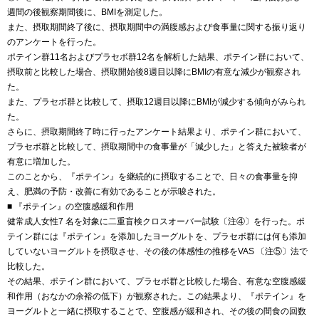
週間の後観察期間後に、BMIを測定した。
また、摂取期間終了後に、摂取期間中の満腹感および食事量に関する振り返り
のアンケートを行った。
ポテイン群11名およびプラセボ群12名を解析した結果、ポテイン群において、
摂取前と比較した場合、摂取開始後8週目以降にBMIの有意な減少が観察され
た。
また、プラセボ群と比較して、摂取12週目以降にBMIが減少する傾向がみられ
た。
さらに、摂取期間終了時に行ったアンケート結果より、ポテイン群において、
プラセボ群と比較して、摂取期間中の食事量が「減少した」と答えた被験者が
有意に増加した。
このことから、『ポテイン』を継続的に摂取することで、日々の食事量を抑
え、肥満の予防・改善に有効であることが示唆された。
■ 『ポテイン』の空腹感緩和作用
健常成人女性7 名を対象に二重盲検クロスオーバー試験〔注④〕を行った。ポ
テイン群には『ポテイン』を添加したヨーグルトを、プラセボ群には何も添加
していないヨーグルトを摂取させ、その後の体感性の推移をVAS 〔注⑤〕法で
比較した。
その結果、ポテイン群において、プラセボ群と比較した場合、有意な空腹感緩
和作用（おなかの余裕の低下）が観察された。この結果より、『ポテイン』を
ヨーグルトと一緒に摂取することで、空腹感が緩和され、その後の間食の回数