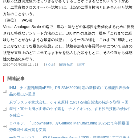
試験方法は測定値のばらつきを小さくすることができるなどのメリットがあ
り、二重盲検クロスオーバー試験とは、上記の二重盲検法と組み合わせた試験
方法のことをいう。
〔注⑤〕 VAS法
Visual Analogue Scale の略で、痛み・味などの体感性を数値化するために開発
された特殊なアンケート方法のこと。100 mm の直線の一端を「これまでに経
験したことがないような最悪の状態」、もう一方の端を「これまでに経験した
ことがないような最良の状態」とし、試験参加者が各質問事項について自身の
状態が直線上のどこに当てはまるかを記入した印をもとに、その位置から体感
性の数値化を行う。
2010年06月03日 11：13
トクホ
健康食品
原料
関連記事
IHM、ナノ型乳酸菌nEF®、PRISMA2020対応の新様式にて機能性表示食
品の届出が受理
炭プラスラボ株式会社、ケイ素原料における独自製法の特許を取得 ～国
産竹・富士山湧水由来のケイ素を「ナノイオン化」する独自技術の優位性
を確立～
ロベルテ、「Lipowheat®」がGulfood Manufacturing 2025にて年間最優
秀機能性成分賞を受賞
一丸ファルコス、「BSB Innovation Award 2025」環境部門にてプロテオ