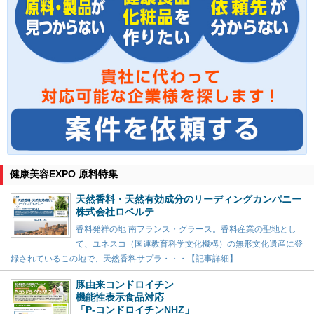
健康美容EXPO 原料特集
天然香料・天然有効成分のリーディングカンパニー
株式会社ロベルテ
香料発祥の地 南フランス・グラース。香料産業の聖地とし
て、ユネスコ（国連教育科学文化機構）の無形文化遺産に登
録されているこの地で、天然香料サプラ・・・【記事詳細】
豚由来コンドロイチン
機能性表示食品対応
「P-コンドロイチンNHZ」