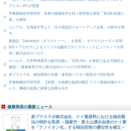
グリカンIPCが受賞
常磐植物化学研究所、未来の植物化学を担う研究者を表彰「第3回 松尾仁
賞」を贈呈。
ユニアル、北海道大学より「北大発認定スタートアップ企業」の称号を授
与
新製品「Damasty®（ダマスティー）」を発表 － ダマスクローズ × SOD
BⓇ × アセロラによるトリプル抗酸化でホリスティックビューティーを実
現／株式会社ロベルテ
ロベルテ、大学野球選手の疲労回復に「SOD B®」が有効である可能性を
確認 ― 鹿屋体育大学と株式会社ロベルテの共同研究 ―
炭プラスラボ、独自開発の水素・食用炭パウダー製造法で特許取得
常磐植物化学研究所、【米国・大規模な臨床試験】ラフマ葉抽出物がスト
レス、睡眠の改善に顕著な効果を示す
健康美容の最新ニュース
炭プラスラボ株式会社、ケイ素原料における独自製
法の特許を取得 ～国産竹・富士山湧水由来のケイ素
を「ナノイオン化」する独自技術の優位性を確立～