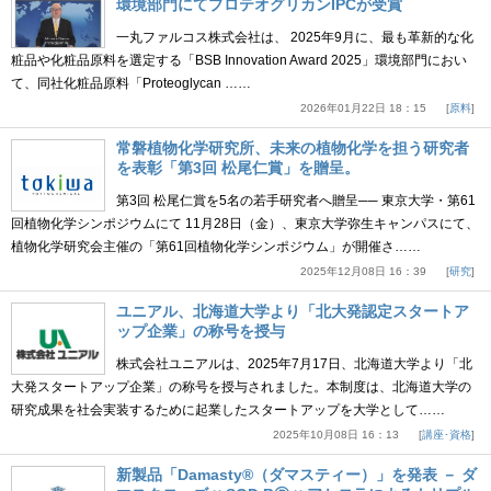
環境部門にてプロテオグリカンIPCが受賞
一丸ファルコス株式会社は、 2025年9月に、最も革新的な化
粧品や化粧品原料を選定する「BSB Innovation Award 2025」環境部門におい
て、同社化粧品原料「Proteoglycan ……
2026年01月22日 18：15
原料
常磐植物化学研究所、未来の植物化学を担う研究者
を表彰「第3回 松尾仁賞」を贈呈。
第3回 松尾仁賞を5名の若手研究者へ贈呈── 東京大学・第61
回植物化学シンポジウムにて 11月28日（金）、東京大学弥生キャンパスにて、
植物化学研究会主催の「第61回植物化学シンポジウム」が開催さ……
2025年12月08日 16：39
研究
ユニアル、北海道大学より「北大発認定スタートア
ップ企業」の称号を授与
株式会社ユニアルは、2025年7月17日、北海道大学より「北
大発スタートアップ企業」の称号を授与されました。本制度は、北海道大学の
研究成果を社会実装するために起業したスタートアップを大学として……
2025年10月08日 16：13
講座･資格
新製品「Damasty®（ダマスティー）」を発表 － ダ