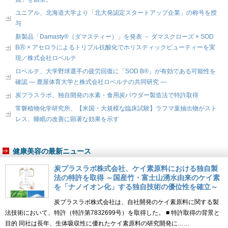
ユニアル、北海道大学より「北大発認定スタートアップ企業」の称号を授
与
新製品「Damasty®（ダマスティー）」を発表 － ダマスクローズ × SOD
BⓇ × アセロラによるトリプル抗酸化でホリスティックビューティーを実
現／株式会社ロベルテ
ロベルテ、大学野球選手の疲労回復に「SOD B®」が有効である可能性を
確認 ― 鹿屋体育大学と株式会社ロベルテの共同研究 ―
炭プラスラボ、独自開発の水素・食用炭パウダー製造法で特許取得
常磐植物化学研究所、【米国・大規模な臨床試験】ラフマ葉抽出物がスト
レス、睡眠の改善に顕著な効果を示す
健康美容の最新ニュース
炭プラスラボ株式会社、ケイ素原料における独自製
法の特許を取得 ～国産竹・富士山湧水由来のケイ素
を「ナノイオン化」する独自技術の優位性を確立～
炭プラスラボ株式会社は、自社開発のケイ素原料に関する製
法技術において、特許（特許第7832699号）を取得した。 ■ 特許取得の背景と
目的 同社は長年、生体吸収性に優れたケイ素原料の研究開発に……