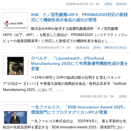
2026年04月15日 15：40
原料
新技術
IHM、ナノ型乳酸菌nEF®、PRISMA2020対応の新様
式にて機能性表示食品の届出が受理
株式会社IHMが販売する殺菌乳酸菌原料「ナノ型乳酸菌
nEF®（以下、nEF）」を配合した製品が、PRISMA2020（システマティックレ
ビューの最新国際基準）に対応した新様式での機能性表示食品とし……
2026年04月14日 17：40
健康食品
原料
機能性表示食品
ロベルテ、「Lipowheat®」がGulfood
Manufacturing 2025にて年間最優秀機能性成分賞を
受賞
〜15年の研究と10件の臨床試験が証明する“飲むスキンケ
ア”の頂点〜 【ドバイ】中東最大規模の国際総合食品・飲料品見本市「Gulfood
Manufacturing 2025」において、……
2026年01月26日 19：58
原料
一丸ファルコス、「BSB Innovation Award 2025」
環境部門にてプロテオグリカンIPCが受賞
一丸ファルコス株式会社は、 2025年9月に、最も革新的な化
粧品や化粧品原料を選定する「BSB Innovation Award 2025」環境部門におい