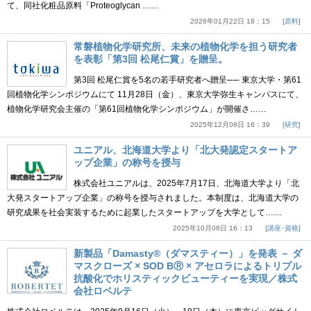
て、同社化粧品原料「Proteoglycan ……
2026年01月22日 18：15
原料
常磐植物化学研究所、未来の植物化学を担う研究者
を表彰「第3回 松尾仁賞」を贈呈。
第3回 松尾仁賞を5名の若手研究者へ贈呈── 東京大学・第61
回植物化学シンポジウムにて 11月28日（金）、東京大学弥生キャンパスにて、
植物化学研究会主催の「第61回植物化学シンポジウム」が開催さ……
2025年12月08日 16：39
研究
ユニアル、北海道大学より「北大発認定スタートア
ップ企業」の称号を授与
株式会社ユニアルは、2025年7月17日、北海道大学より「北
大発スタートアップ企業」の称号を授与されました。本制度は、北海道大学の
研究成果を社会実装するために起業したスタートアップを大学として……
2025年10月08日 16：13
講座･資格
新製品「Damasty®（ダマスティー）」を発表 － ダ
マスクローズ × SOD BⓇ × アセロラによるトリプル
抗酸化でホリスティックビューティーを実現／株式
会社ロベルテ