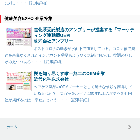
に対し・・・【記事詳細】
健康美容EXPO 企業特集
進化系受託製造のアンプリーが提案する「マーケテ
ィング連動型OEM」
株式会社アンプリー
ポストコロナの動きが水面下で加速している。コロナ禍で減
速を余儀なくされたインバウンド需要もようやく規制が解かれ、復調の兆し
がみえつつある・・・【記事詳細】
髪を知り尽くす唯一無二のOEM企業
近代化学株式会社
ヘアケア製品のOEMメーカーとして絶大な信頼を獲得して
いる近代化学。美容室をルーツに90年以上の歴史を刻む同
社が掲げるのは「幸せ」という・・・【記事詳細】
ホーム