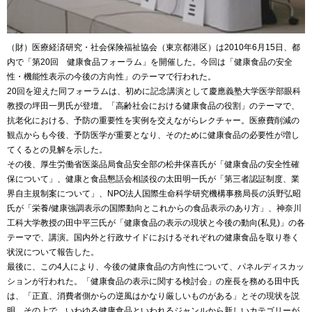
（財）医療経済研究・社会保険福祉協会（東京都港区）は
2010
年
6
月
15
日、都
内で「第
20
回 健康食品フォーラム」を開催した。今回は「健康食品の安全
性・機能性表示の今後の方向性」のテーマで行われた。
20
回を迎えた同フォーラムは、初めに記念講演として慶應義塾大学医学部眼科
教授の坪田一男氏が登壇。「高齢社会における健康食品の役割」のテーマで、
抗老化における、予防の重要性を実例を交えながらレクチャー。医療費削減の
観点からも今後、予防医学が重要となり、そのために健康食品の必要性が増し
てくるとの見解を示した。
その後、厚生労働省医薬品局食品安全部の松井保喜氏が「健康食品の安全性確
保について」、
健康と食品懇話会相談役
の太田明一氏が「第三者認証制度、業
界自主規制案について」、
NPO
法人国際生命科学研究機構事務局長の浜野弘昭
氏が「栄養
/
健康強調表示の国際動向とこれからの食品表示のあり方」、神奈川
工科大学教授の田中平三氏が「健康食品の表示の現状と今後の動向
(
私見
)
」の各
テーマで、講演。国内外と行政サイドにおけるそれぞれの健康食品を取り巻く
状況について報告した。
最後に、この
4
人により、今後の健康食品の方向性について、パネルディスカッ
ションが行われた。「健康食品の表示に関する検討会」の座長を務める田中氏
は、「正直、消費者側からの逆風はかなり厳しいものがある」とその現状を説
明。その上で、いわゆる健康食品といわれるジャンルから新しいカテゴリーが