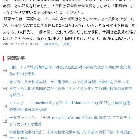
必要、との私見を明かした。太田氏は安全性が最重要としながら「消費者にと
って分かりやすい表示は必要不可欠」と訴えた。
聴衆からは「実際のところ、検討会の展望はどうなのか」との質問が上がった
が、同検討会の委員に名を連ねる
2
人はそれぞれ「いろいろな可能性を模索し努
力する」
(
太田氏
)
、「前々回まではいい感じだったが前回、予期せぬ意見が飛び
出したこともあり、微妙」
(
田中氏
)
と回答するにとどまり、歯切れは悪かった。
2010年06月15日 19：24
健康食品
原料
関連記事
IHM、ナノ型乳酸菌nEF®、PRISMA2020対応の新様式にて機能性表示食
品の届出が受理
炭プラスラボ株式会社、ケイ素原料における独自製法の特許を取得 ～国
産竹・富士山湧水由来のケイ素を「ナノイオン化」する独自技術の優位性
を確立～
ロベルテ、「Lipowheat®」がGulfood Manufacturing 2025にて年間最優
秀機能性成分賞を受賞
一丸ファルコス、「BSB Innovation Award 2025」環境部門にてプロテオ
グリカンIPCが受賞
常磐植物化学研究所、未来の植物化学を担う研究者を表彰「第3回 松尾仁
賞」を贈呈。