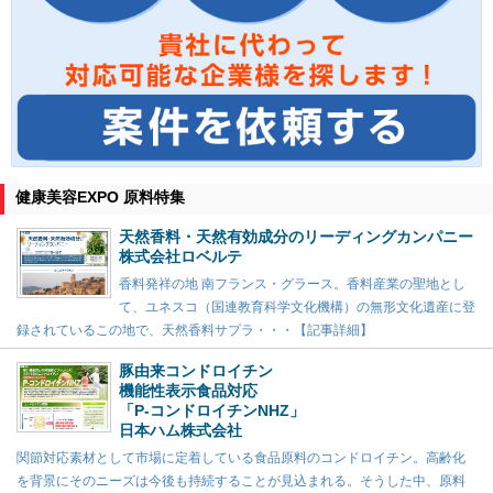
健康美容EXPO 原料特集
天然香料・天然有効成分のリーディングカンパニー
株式会社ロベルテ
香料発祥の地 南フランス・グラース。香料産業の聖地とし
て、ユネスコ（国連教育科学文化機構）の無形文化遺産に登
録されているこの地で、天然香料サプラ・・・【記事詳細】
豚由来コンドロイチン
機能性表示食品対応
「P-コンドロイチンNHZ」
日本ハム株式会社
関節対応素材として市場に定着している食品原料のコンドロイチン。高齢化
を背景にそのニーズは今後も持続することが見込まれる。そうした中、原料