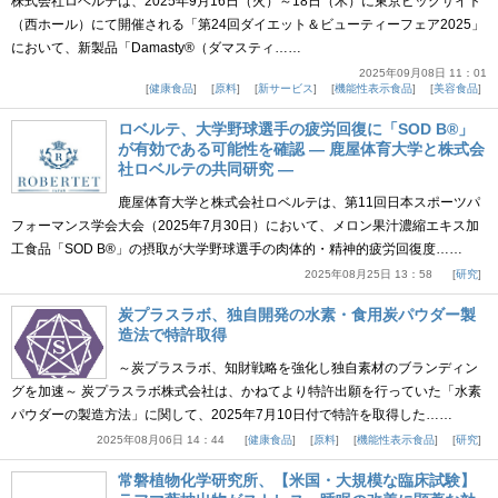
株式会社ロベルテは、2025年9月16日（火）～18日（木）に東京ビッグサイト
（西ホール）にて開催される「第24回ダイエット＆ビューティーフェア2025」
において、新製品「Damasty®（ダマスティ……
2025年09月08日 11：01
健康食品
原料
新サービス
機能性表示食品
美容食品
ロベルテ、大学野球選手の疲労回復に「SOD B®」
が有効である可能性を確認 ― 鹿屋体育大学と株式会
社ロベルテの共同研究 ―
鹿屋体育大学と株式会社ロベルテは、第11回日本スポーツパ
フォーマンス学会大会（2025年7月30日）において、メロン果汁濃縮エキス加
工食品「SOD B®」の摂取が大学野球選手の肉体的・精神的疲労回復度……
2025年08月25日 13：58
研究
炭プラスラボ、独自開発の水素・食用炭パウダー製
造法で特許取得
～炭プラスラボ、知財戦略を強化し独自素材のブランディン
グを加速～ 炭プラスラボ株式会社は、かねてより特許出願を行っていた「水素
パウダーの製造方法」に関して、2025年7月10日付で特許を取得した……
2025年08月06日 14：44
健康食品
原料
機能性表示食品
研究
常磐植物化学研究所、【米国・大規模な臨床試験】