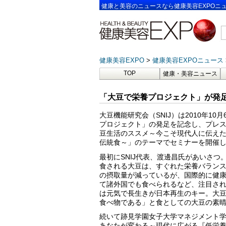
健康と美容のニュースなら健康美容EXPOニ
健康美容EXPO
健康美容EXPOニュース
TOP
健康・美容ニュース
「大豆で栄養プロジェクト」が発
大豆機能研究会（SNIJ）は2010年10
プロジェクト」の発足を記念し、プレ
豆生活のススメ～今こそ現代人に伝え
伝統食～」のテーマでセミナーを開催
最初にSNIJ代表、渡邊昌氏があいさつ
食される大豆は、すぐれた栄養バラン
の摂取量が減っているが、国際的に健
て諸外国でも食べられるなど、注目さ
は元気で長生きが日本再生のキー。大
食べ物である」と食としての大豆の素
続いて跡見学園女子大学マネジメント
あなたが変わる～現代に広がる『低栄