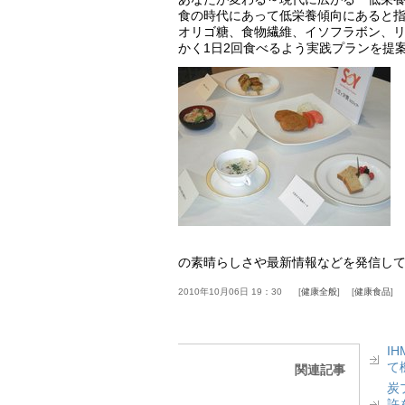
食の時代にあって低栄養傾向にあると
オリゴ糖、食物繊維、イソフラボン、
かく1日2回食べるよう実践プランを提
の素晴らしさや最新情報などを発信し
2010年10月06日 19：30
健康全般
健康食品
I
て
関連記事
炭
許