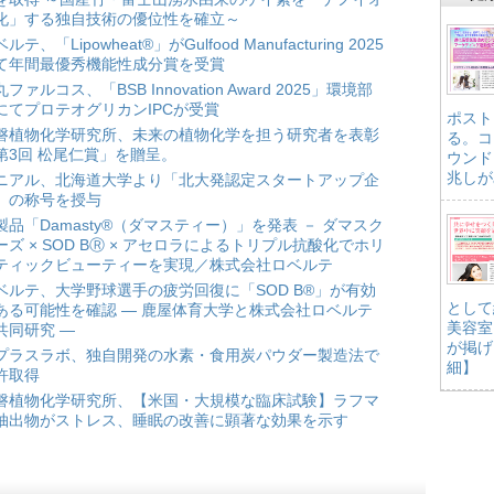
化」する独自技術の優位性を確立～
ルテ、「Lipowheat®」がGulfood Manufacturing 2025
て年間最優秀機能性成分賞を受賞
ファルコス、「BSB Innovation Award 2025」環境部
にてプロテオグリカンIPCが受賞
ポスト
磐植物化学研究所、未来の植物化学を担う研究者を表彰
る。コ
第3回 松尾仁賞」を贈呈。
ウンド
兆しが
ニアル、北海道大学より「北大発認定スタートアップ企
」の称号を授与
製品「Damasty®（ダマスティー）」を発表 － ダマスク
ーズ × SOD BⓇ × アセロラによるトリプル抗酸化でホリ
ティックビューティーを実現／株式会社ロベルテ
ベルテ、大学野球選手の疲労回復に「SOD B®」が有効
として
ある可能性を確認 ― 鹿屋体育大学と株式会社ロベルテ
美容室
共同研究 ―
が掲げ
プラスラボ、独自開発の水素・食用炭パウダー製造法で
細】
許取得
磐植物化学研究所、【米国・大規模な臨床試験】ラフマ
抽出物がストレス、睡眠の改善に顕著な効果を示す