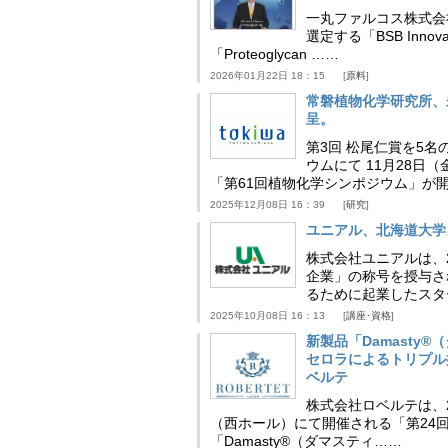
一丸ファルコス株式会
選定する「BSB Inno
「Proteoglycan ……
2026年01月22日 18：15
原料
常磐植物化学研究所、
呈。
第3回 松尾仁賞を5名
ウムにて 11月28
「第61回植物化学シンポジウム」が
2025年12月08日 16：39
研究
ユニアル、北海道大学
株式会社ユニアルは、
企業」の称号を授与さ
るために起業したスタ
2025年10月08日 16：13
講座･資格
新製品「Damasty®
セロラによるトリプル
ベルテ
株式会社ロベルテは、2
（西ホール）にて開催される「第24回
「Damasty®（ダマスティ……