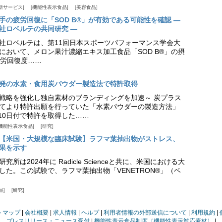
新サービス
機能性表示食品
美容食品
手の疲労回復に「SOD B®」が有効である可能性を確認 ―
社ロベルテの共同研究 ―
社ロベルテは、第11回日本スポーツパフォーマンス学会大
日）において、メロン果汁濃縮エキス加工食品「SOD B®」の摂
労回復度……
発の水素・食用炭パウダー製造法で特許取得
戦略を強化し独自素材のブランディングを加速～ 炭プラス
てより特許出願を行っていた「水素パウダーの製造方法」
月10日付で特許を取得した……
機能性表示食品
研究
【米国・大規模な臨床試験】ラフマ葉抽出物がストレス、
果を示す
所は2024年に Radicle Scienceと共に、米国における大
した。この試験で、ラフマ葉抽出物「VENETRON®」（ベ
品
研究
トマップ
会社概要
求人情報
ヘルプ
利用者情報の外部送信について
利用規約
プレスリリース・ニュース受付
機能性表示食品制度［機能性表示対応素材］