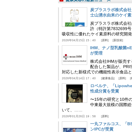
炭プラスラボ株式会社
士山湧水由来のケイ素
炭プラスラボ株式会社
許（特許第783269
吸収性に優れたケイ素原料の研究開発
2026年04月15日 15：40
原料
新技術
IHM、ナノ型乳酸菌n
が受理
株式会社IHMが販売す
配合した製品が、PRI
対応した新様式での機能性表示食品と
2026年04月14日 17：40
健康食品
原料
ロベルテ、「Lipowhea
性成分賞を受賞
〜15年の研究と10件
中東最大規模の国際総合食品
いて、……
2026年01月26日 19：58
原料
一丸ファルコス、「BSB 
ンIPCが受賞