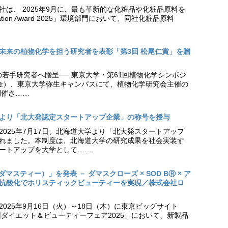
社は、 2025年9月に、最も革新的な化粧品や化粧品原料を
vation Award 2025」環境部門において、同社化粧品原料
未来の植物化学を担う研究者を表彰「第3回 松尾仁賞」を贈
の若手研究者へ贈呈── 東京大学・第61回植物化学シンポジ
日（金）、東京大学弥生キャンパスにて、植物化学研究会主催の
開催さ……
より「北大発認定スタートアップ企業」の称号を授与
2025年7月17日、北海道大学より「北大発スタートアップ
れました。本制度は、北海道大学の研究成果を社会実装す
ートアップを大学として……
（ダマスティー）」を発表 － ダマスクローズ × SOD BⓇ × ア
抗酸化でホリスティックビューティーを実現／株式会社ロ
025年9月16日（火）～18日（木）に東京ビッグサイト
ダイエット＆ビューティーフェア2025」において、新製品