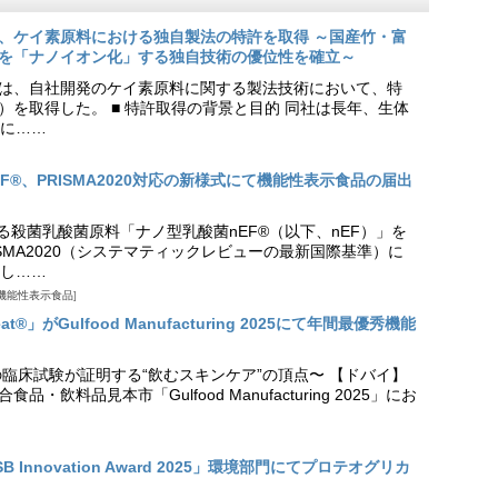
、ケイ素原料における独自製法の特許を取得 ～国産竹・富
を「ナノイオン化」する独自技術の優位性を確立～
は、自社開発のケイ素原料に関する製法技術において、特
9号）を取得した。 ■ 特許取得の背景と目的 同社は長年、生体
に……
EF®、PRISMA2020対応の新様式にて機能性表示食品の届出
る殺菌乳酸菌原料「ナノ型乳酸菌nEF®（以下、nEF）」を
SMA2020（システマティックレビューの最新国際基準）に
し……
機能性表示食品
t®」がGulfood Manufacturing 2025にて年間最優秀機能
の臨床試験が証明する“飲むスキンケア”の頂点〜 【ドバイ】
・飲料品見本市「Gulfood Manufacturing 2025」にお
Innovation Award 2025」環境部門にてプロテオグリカ