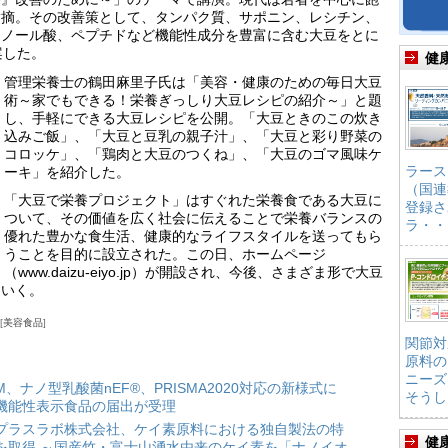
指摘。その改善策として、タンパク質、サポニン、レシチン、
リノール酸、ペプチドなど機能性成分を豊富に含む大豆をとに
案した。
健
管理栄養士の鶴田麻里子氏は「美容・健康のための毎日大豆
術～家でもできる！栄養ぎっしり大豆レシピの紹介～」と題
し、手軽にできる大豆レシピを公開。「大豆ときのこの炊き
込みご飯」、「大豆と豆乳の親子汁」、「大豆と彩り野菜の
コロッケ」、「鶏肉と大豆のつくね」、「大豆のゴマ風味ケ
ラース
ーキ」を紹介した。
（国連
「大豆で栄養プロジェクト」はすぐれた栄養食である大豆に
登録さ
ついて、その価値を広く社会に伝えることで栄養バランスの
ラ・・
優れた豊かな食生活、健康的なライフスタイルを送ってもら
うことを目的に設立された。この日、ホームページ
（www.daizu-eiyo.jp）が開設され、今後、さまざま形で大豆
ていく。
美容食品
関節対
原料の
ニーズ
HM、ナノ型乳酸菌nEF®、PRISMA2020対応の新様式に
そうし
機能性表示食品の届出が受理
プラスラボ株式会社、ケイ素原料における独自製法の特
健
を取得 ～国産竹・富士山湧水由来のケイ素を「ナノイオ