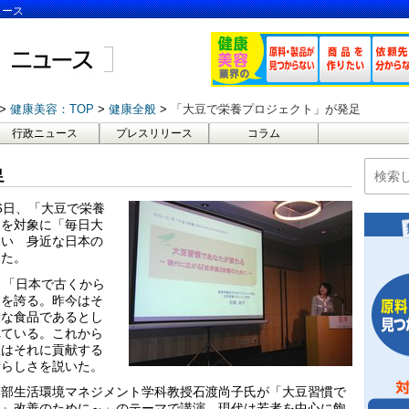
ュース
健康美容：TOP
健康全般
「大豆で栄養プロジェクト」が発足
行政ニュース
プレスリリース
コラム
足
月6日、「大豆で栄養
スを対象に「毎日大
たい 身近な日本の
した。
。「日本で古くから
スを誇る。昨今はそ
康な食品であるとし
れている。これから
豆はそれに貢献する
晴らしさを説いた。
学部生活環境マネジメント学科教授石渡尚子氏が「大豆習慣で
養』改善のために～」のテーマで講演。現代は若者を中心に飽