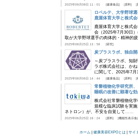
2025年09月08日 11：01
健康食品
原料
ロベルテ、大学野球選
鹿屋体育大学と株式会
鹿屋体育大学と株式会
会（2025年7月30
取が大学野球選手の肉体的・精神的疲
2025年08月25日 13：58
研究
炭プラスラボ、独自開
～炭プラスラボ、知財
ラボ株式会社は、かね
に関して、2025年7
2025年08月06日 14：44
健康食品
原料
常磐植物化学研究所、
睡眠の改善に顕著な効
株式会社常磐植物化学研究
規模な臨床試験を実施
ネトロン）が、不安を自覚して……
2025年06月25日 18：24
原料
機能性表示食
ホーム
健康美容EXPOとは
サイ