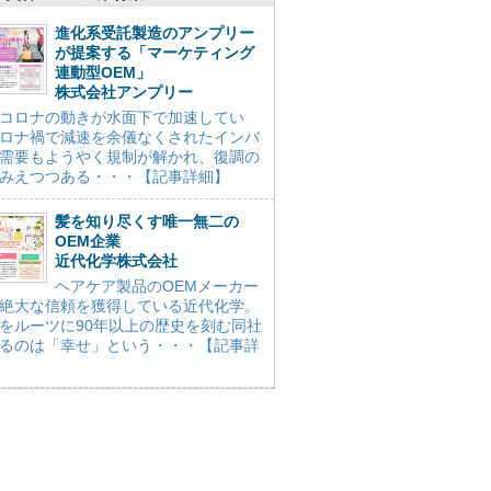
進化系受託製造のアンプリー
が提案する「マーケティング
連動型OEM」
株式会社アンプリー
コロナの動きが水面下で加速してい
ロナ禍で減速を余儀なくされたインバ
需要もようやく規制が解かれ、復調の
みえつつある・・・【記事詳細】
髪を知り尽くす唯一無二の
OEM企業
近代化学株式会社
ヘアケア製品のOEMメーカー
絶大な信頼を獲得している近代化学。
をルーツに90年以上の歴史を刻む同社
るのは「幸せ」という・・・【記事詳