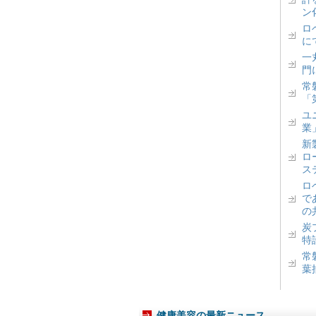
ン
ロベ
に
一丸
門
常
「
ユ
業
新
ロ
ス
ロ
で
の
炭
特
常
葉
健康美容の最新ニュース