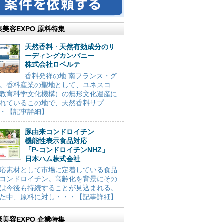
康美容EXPO 原料特集
天然香料・天然有効成分のリ
ーディングカンパニー
株式会社ロベルテ
香料発祥の地 南フランス・グ
。香料産業の聖地として、ユネスコ
教育科学文化機構）の無形文化遺産に
れているこの地で、天然香料サプ
・【記事詳細】
豚由来コンドロイチン
機能性表示食品対応
「P-コンドロイチンNHZ」
日本ハム株式会社
応素材として市場に定着している食品
コンドロイチン。高齢化を背景にその
は今後も持続することが見込まれる。
た中、原料に対し・・・【記事詳細】
康美容EXPO 企業特集