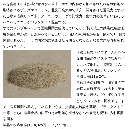
ルを含有する未熟温州青みかん粉末、ホヤの内臓から抽出された物忘れ解消が
期待されるプラズマローゲン、北見工業大学で研究・開発された還元力にすぐ
れる水素吸蔵サンゴ末、アーユルヴェーダで記憶力・集中力の薬草といわれる
バコパモニエラをバランスよく配合する。
すでにサンプルレベルで医療機関に提供しているが、予想以上の効果に継続活
用を望む声が次々とあがっているという。個人の利用者からも「飲んで1日目で
体感があった」「うつ病の娘に飲ませたら明るくなった」などの声が寄せられ
ているそうだ。
形状は顆粒タイプで、さわやか
な柑橘系のテイストで飲みやす
い。水で飲むか、味噌汁に入れ
るなどの利用法もいいという。
摂取目安は1日2包。
高齢社会の到来で、脳関連の市
場拡大が確実視される中、認知
症患者の増大などが深刻な問題
となりつつある。同社では、す
でに医療機関へ導入している中で今後、介護老人施設や薬局、ドラックストア
ー等、さらに健康食品の位置づけが明確な海外などへの展開も視野に入れ拡販
を図る。
製品の税込価格は、8,925円（1.6g×60包）。