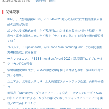
2011年01月21日 13：00
健康食品
原料
関連記事
IHM、ナノ型乳酸菌nEF®、PRISMA2020対応の新様式にて機能性表示食
品の届出が受理
炭プラスラボ株式会社、ケイ素原料における独自製法の特許を取得 ～国
産竹・富士山湧水由来のケイ素を「ナノイオン化」する独自技術の優位性
を確立～
ロベルテ、「Lipowheat®」がGulfood Manufacturing 2025にて年間最優
秀機能性成分賞を受賞
一丸ファルコス、「BSB Innovation Award 2025」環境部門にてプロテオ
グリカンIPCが受賞
常磐植物化学研究所、未来の植物化学を担う研究者を表彰「第3回 松尾仁
賞」を贈呈。
ユニアル、北海道大学より「北大発認定スタートアップ企業」の称号を授
与
新製品「Damasty®（ダマスティー）」を発表 － ダマスクローズ × SOD
BⓇ × アセロラによるトリプル抗酸化でホリスティックビューティーを実
現／株式会社ロベルテ