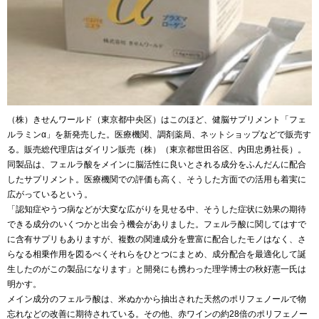
（株）きせんワールド（東京都中央区）はこのほど、健脳サプリメント「フェ
ルラミンα」を新発売した。医療機関、調剤薬局、ネットショップなどで販売す
る。販売総代理店はダイリン販売（株）（東京都世田谷区、内田忠勇社長）。
同製品は、フェルラ酸をメインに脳活性に良いとされる成分をふんだんに配合
したサプリメント。医療機関での評価も高く、そうした方面での活用も着実に
広がっているという。
「認知症やうつ病などが大変な広がりを見せる中、そうした症状に効果の期待
できる成分のいくつかと出会う機会がありました。フェルラ酸に関してはすで
に含有サプリもありますが、複数の関連成分を豊富に配合したモノはなく、さ
らなる相乗作用を図るべくそれらをひとつにまとめ、成分配合を最適化して誕
生したのがこの製品になります」と開発にも携わった理学博士の秋好憲一氏は
明かす。
メイン成分のフェルラ酸は、米ぬかから抽出された天然のポリフェノールで物
忘れなどの改善に期待されている。その他、赤ワインの約28倍のポリフェノー