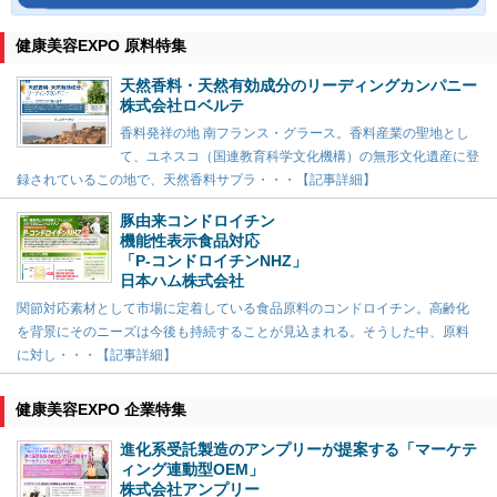
健康美容EXPO 原料特集
天然香料・天然有効成分のリーディングカンパニー
株式会社ロベルテ
香料発祥の地 南フランス・グラース。香料産業の聖地とし
て、ユネスコ（国連教育科学文化機構）の無形文化遺産に登
録されているこの地で、天然香料サプラ・・・【記事詳細】
豚由来コンドロイチン
機能性表示食品対応
「P-コンドロイチンNHZ」
日本ハム株式会社
関節対応素材として市場に定着している食品原料のコンドロイチン。高齢化
を背景にそのニーズは今後も持続することが見込まれる。そうした中、原料
に対し・・・【記事詳細】
健康美容EXPO 企業特集
進化系受託製造のアンプリーが提案する「マーケテ
ィング連動型OEM」
株式会社アンプリー