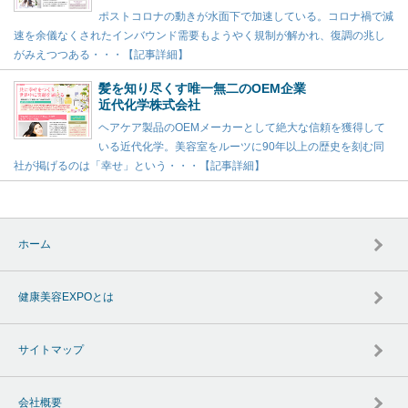
ポストコロナの動きが水面下で加速している。コロナ禍で減
速を余儀なくされたインバウンド需要もようやく規制が解かれ、復調の兆し
がみえつつある・・・【記事詳細】
髪を知り尽くす唯一無二のOEM企業
近代化学株式会社
ヘアケア製品のOEMメーカーとして絶大な信頼を獲得して
いる近代化学。美容室をルーツに90年以上の歴史を刻む同
社が掲げるのは「幸せ」という・・・【記事詳細】
ホーム
健康美容EXPOとは
サイトマップ
会社概要