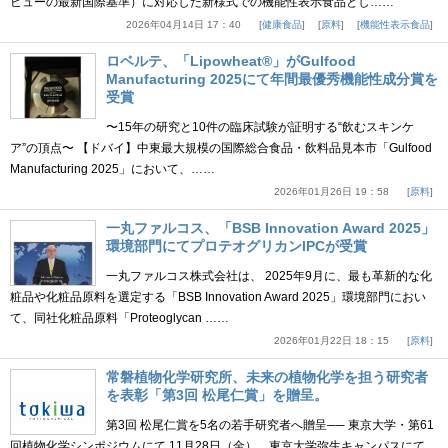
ビューの最新国際基準）に対応した新様式での機能性表示食品とし……
2026年04月14日 17：40
健康食品
原料
機能性表示食品
ロベルテ、「Lipowheat®」がGulfood
Manufacturing 2025にて年間最優秀機能性成分賞を
受賞
〜15年の研究と10件の臨床試験が証明する“飲むスキンケ
ア”の頂点〜 【ドバイ】中東最大規模の国際総合食品・飲料品見本市「Gulfood
Manufacturing 2025」において、……
2026年01月26日 19：58
原料
一丸ファルコス、「BSB Innovation Award 2025」
環境部門にてプロテオグリカンIPCが受賞
一丸ファルコス株式会社は、 2025年9月に、最も革新的な化
粧品や化粧品原料を選定する「BSB Innovation Award 2025」環境部門におい
て、同社化粧品原料「Proteoglycan ……
2026年01月22日 18：15
原料
常磐植物化学研究所、未来の植物化学を担う研究者
を表彰「第3回 松尾仁賞」を贈呈。
第3回 松尾仁賞を5名の若手研究者へ贈呈── 東京大学・第61
回植物化学シンポジウムにて 11月28日（金）、東京大学弥生キャンパスにて、