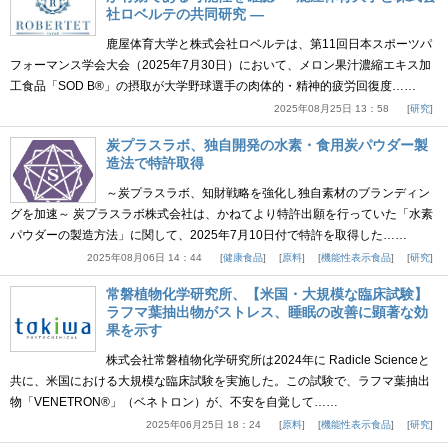
社ロベルテの共同研究 ―
鹿屋体育大学と株式会社ロベルテは、第11回日本スポーツパ
フォーマンス学会大会（2025年7月30日）において、メロン果汁濃縮エキス加
工食品「SOD B®」の摂取が大学野球選手の肉体的・精神的疲労回復度……
2025年08月25日 13：58
研究
炭プラスラボ、独自開発の水素・食用炭パウダー製
造法で特許取得
～炭プラスラボ、知財戦略を強化し独自素材のブランディン
グを加速～ 炭プラスラボ株式会社は、かねてより特許出願を行っていた「水素
パウダーの製造方法」に関して、2025年7月10日付で特許を取得した……
2025年08月06日 14：44
健康食品
原料
機能性表示食品
研究
常磐植物化学研究所、【米国・大規模な臨床試験】
ラフマ葉抽出物がストレス、睡眠の改善に顕著な効
果を示す
株式会社常磐植物化学研究所は2024年に Radicle Scienceと
共に、米国における大規模な臨床試験を実施した。この試験で、ラフマ葉抽出
物「VENETRON®」（ベネトロン）が、不安を自覚して……
2025年06月25日 18：24
原料
機能性表示食品
研究