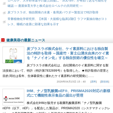
ロベルテ、大学野球選手の疲労回復に「SOD B®」が有効である可能性を
確認 ― 鹿屋体育大学と株式会社ロベルテの共同研究 ―
炭プラスラボ、独自開発の水素・食用炭パウダー製造法で特許取得
常磐植物化学研究所、【米国・大規模な臨床試験】ラフマ葉抽出物がスト
レス、睡眠の改善に顕著な効果を示す
健康美容の最新ニュース
炭プラスラボ株式会社、ケイ素原料における独自製
法の特許を取得 ～国産竹・富士山湧水由来のケイ素
を「ナノイオン化」する独自技術の優位性を確立～
炭プラスラボ株式会社は、自社開発のケイ素原料に関する製
法技術において、特許（特許第7832699号）を取得した。 ■ 特許取得の背景と
目的 同社は長年、生体吸収性に優れたケイ素原料の研究開発に……
2026年04月15日 15：40
原料
新技術
IHM、ナノ型乳酸菌nEF®、PRISMA2020対応の新様
式にて機能性表示食品の届出が受理
株式会社IHMが販売する殺菌乳酸菌原料「ナノ型乳酸菌
nEF®（以下、nEF）」を配合した製品が、PRISMA2020（システマティックレ