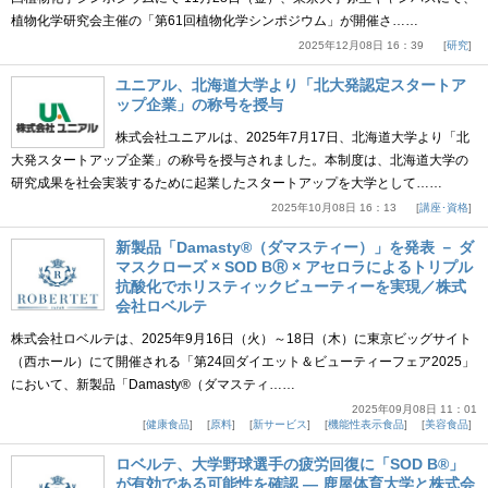
植物化学研究会主催の「第61回植物化学シンポジウム」が開催さ……
2025年12月08日 16：39
研究
ユニアル、北海道大学より「北大発認定スタートア
ップ企業」の称号を授与
株式会社ユニアルは、2025年7月17日、北海道大学より「北
大発スタートアップ企業」の称号を授与されました。本制度は、北海道大学の
研究成果を社会実装するために起業したスタートアップを大学として……
2025年10月08日 16：13
講座･資格
新製品「Damasty®（ダマスティー）」を発表 － ダ
マスクローズ × SOD BⓇ × アセロラによるトリプル
抗酸化でホリスティックビューティーを実現／株式
会社ロベルテ
株式会社ロベルテは、2025年9月16日（火）～18日（木）に東京ビッグサイト
（西ホール）にて開催される「第24回ダイエット＆ビューティーフェア2025」
において、新製品「Damasty®（ダマスティ……
2025年09月08日 11：01
健康食品
原料
新サービス
機能性表示食品
美容食品
ロベルテ、大学野球選手の疲労回復に「SOD B®」
が有効である可能性を確認 ― 鹿屋体育大学と株式会