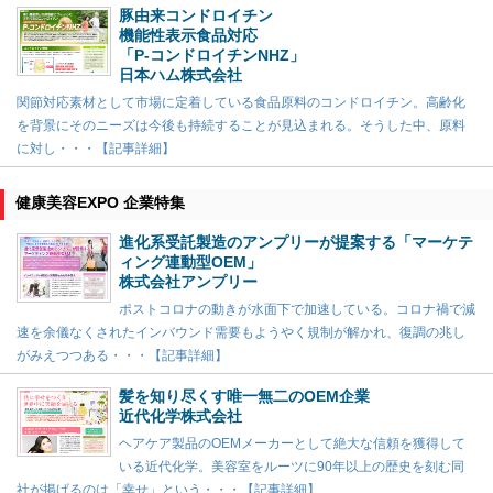
豚由来コンドロイチン
機能性表示食品対応
「P-コンドロイチンNHZ」
日本ハム株式会社
関節対応素材として市場に定着している食品原料のコンドロイチン。高齢化
を背景にそのニーズは今後も持続することが見込まれる。そうした中、原料
に対し・・・【記事詳細】
健康美容EXPO 企業特集
進化系受託製造のアンプリーが提案する「マーケテ
ィング連動型OEM」
株式会社アンプリー
ポストコロナの動きが水面下で加速している。コロナ禍で減
速を余儀なくされたインバウンド需要もようやく規制が解かれ、復調の兆し
がみえつつある・・・【記事詳細】
髪を知り尽くす唯一無二のOEM企業
近代化学株式会社
ヘアケア製品のOEMメーカーとして絶大な信頼を獲得して
いる近代化学。美容室をルーツに90年以上の歴史を刻む同
社が掲げるのは「幸せ」という・・・【記事詳細】