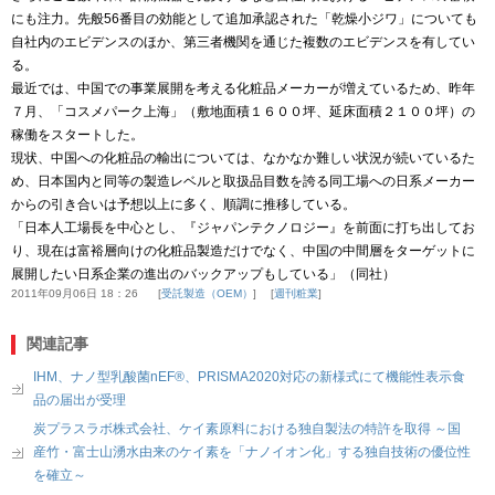
にも注力。先般56番目の効能として追加承認された「乾燥小ジワ」についても
自社内のエビデンスのほか、第三者機関を通じた複数のエビデンスを有してい
る。
最近では、中国での事業展開を考える化粧品メーカーが増えているため、昨年
７月、「コスメパーク上海」（敷地面積１６００坪、延床面積２１００坪）の
稼働をスタートした。
現状、中国への化粧品の輸出については、なかなか難しい状況が続いているた
め、日本国内と同等の製造レベルと取扱品目数を誇る同工場への日系メーカー
からの引き合いは予想以上に多く、順調に推移している。
「日本人工場長を中心とし、『ジャパンテクノロジー』を前面に打ち出してお
り、現在は富裕層向けの化粧品製造だけでなく、中国の中間層をターゲットに
展開したい日系企業の進出のバックアップもしている」（同社）
2011年09月06日 18：26
受託製造（OEM）
週刊粧業
関連記事
IHM、ナノ型乳酸菌nEF®、PRISMA2020対応の新様式にて機能性表示食
品の届出が受理
炭プラスラボ株式会社、ケイ素原料における独自製法の特許を取得 ～国
産竹・富士山湧水由来のケイ素を「ナノイオン化」する独自技術の優位性
を確立～