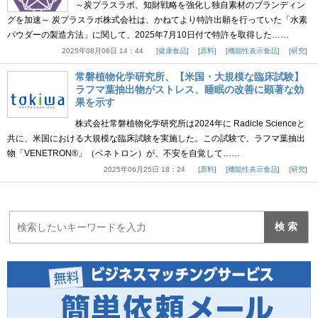
～炭プラスラボ、知財戦略を強化し独自素材のブランディン
グを加速～ 炭プラスラボ株式会社は、かねてより特許出願を行っていた「水素
パウダーの製造方法」に関して、2025年7月10日付で特許を取得した……
2025年08月06日 14：44
健康食品
原料
機能性表示食品
研究
常磐植物化学研究所、【米国・大規模な臨床試験】
ラフマ葉抽出物がストレス、睡眠の改善に顕著な効
果を示す
株式会社常磐植物化学研究所は2024年に Radicle Scienceと
共に、米国における大規模な臨床試験を実施した。この試験で、ラフマ葉抽出
物「VENETRON®」（ベネトロン）が、不安を自覚して……
2025年06月25日 18：24
原料
機能性表示食品
研究