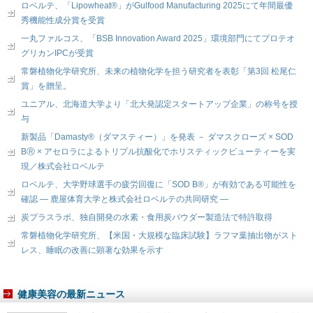
ロベルテ、「Lipowheat®」がGulfood Manufacturing 2025にて年間最優
秀機能性成分賞を受賞
一丸ファルコス、「BSB Innovation Award 2025」環境部門にてプロテオ
グリカンIPCが受賞
常磐植物化学研究所、未来の植物化学を担う研究者を表彰「第3回 松尾仁
賞」を贈呈。
ユニアル、北海道大学より「北大発認定スタートアップ企業」の称号を授
与
新製品「Damasty®（ダマスティー）」を発表 － ダマスクローズ × SOD
BⓇ × アセロラによるトリプル抗酸化でホリスティックビューティーを実
現／株式会社ロベルテ
ロベルテ、大学野球選手の疲労回復に「SOD B®」が有効である可能性を
確認 ― 鹿屋体育大学と株式会社ロベルテの共同研究 ―
炭プラスラボ、独自開発の水素・食用炭パウダー製造法で特許取得
常磐植物化学研究所、【米国・大規模な臨床試験】ラフマ葉抽出物がスト
レス、睡眠の改善に顕著な効果を示す
健康美容の最新ニュース