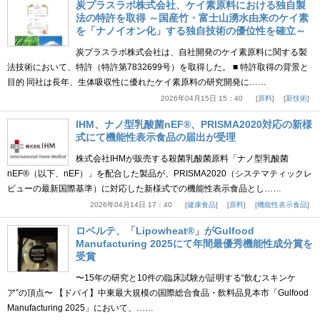
炭プラスラボ株式会社、ケイ素原料における独自製
法の特許を取得 ～国産竹・富士山湧水由来のケイ素
を「ナノイオン化」する独自技術の優位性を確立～
炭プラスラボ株式会社は、自社開発のケイ素原料に関する製
法技術において、特許（特許第7832699号）を取得した。 ■ 特許取得の背景と
目的 同社は長年、生体吸収性に優れたケイ素原料の研究開発に……
2026年04月15日 15：40
原料
新技術
IHM、ナノ型乳酸菌nEF®、PRISMA2020対応の新様
式にて機能性表示食品の届出が受理
株式会社IHMが販売する殺菌乳酸菌原料「ナノ型乳酸菌
nEF®（以下、nEF）」を配合した製品が、PRISMA2020（システマティックレ
ビューの最新国際基準）に対応した新様式での機能性表示食品とし……
2026年04月14日 17：40
健康食品
原料
機能性表示食品
ロベルテ、「Lipowheat®」がGulfood
Manufacturing 2025にて年間最優秀機能性成分賞を
受賞
〜15年の研究と10件の臨床試験が証明する“飲むスキンケ
ア”の頂点〜 【ドバイ】中東最大規模の国際総合食品・飲料品見本市「Gulfood
Manufacturing 2025」において、……