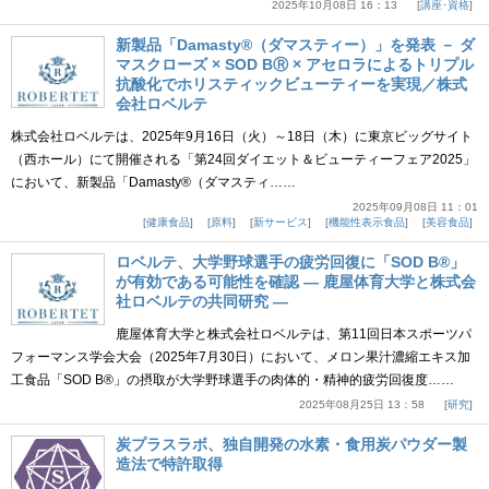
2025年10月08日 16：13
講座･資格
新製品「Damasty®（ダマスティー）」を発表 － ダ
マスクローズ × SOD BⓇ × アセロラによるトリプル
抗酸化でホリスティックビューティーを実現／株式
会社ロベルテ
株式会社ロベルテは、2025年9月16日（火）～18日（木）に東京ビッグサイト
（西ホール）にて開催される「第24回ダイエット＆ビューティーフェア2025」
において、新製品「Damasty®（ダマスティ……
2025年09月08日 11：01
健康食品
原料
新サービス
機能性表示食品
美容食品
ロベルテ、大学野球選手の疲労回復に「SOD B®」
が有効である可能性を確認 ― 鹿屋体育大学と株式会
社ロベルテの共同研究 ―
鹿屋体育大学と株式会社ロベルテは、第11回日本スポーツパ
フォーマンス学会大会（2025年7月30日）において、メロン果汁濃縮エキス加
工食品「SOD B®」の摂取が大学野球選手の肉体的・精神的疲労回復度……
2025年08月25日 13：58
研究
炭プラスラボ、独自開発の水素・食用炭パウダー製
造法で特許取得