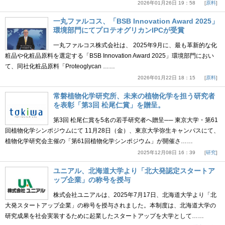
2026年01月26日 19：58
原料
一丸ファルコス、「BSB Innovation Award 2025」
環境部門にてプロテオグリカンIPCが受賞
一丸ファルコス株式会社は、 2025年9月に、最も革新的な化
粧品や化粧品原料を選定する「BSB Innovation Award 2025」環境部門におい
て、同社化粧品原料「Proteoglycan ……
2026年01月22日 18：15
原料
常磐植物化学研究所、未来の植物化学を担う研究者
を表彰「第3回 松尾仁賞」を贈呈。
第3回 松尾仁賞を5名の若手研究者へ贈呈── 東京大学・第61
回植物化学シンポジウムにて 11月28日（金）、東京大学弥生キャンパスにて、
植物化学研究会主催の「第61回植物化学シンポジウム」が開催さ……
2025年12月08日 16：39
研究
ユニアル、北海道大学より「北大発認定スタートア
ップ企業」の称号を授与
株式会社ユニアルは、2025年7月17日、北海道大学より「北
大発スタートアップ企業」の称号を授与されました。本制度は、北海道大学の
研究成果を社会実装するために起業したスタートアップを大学として……