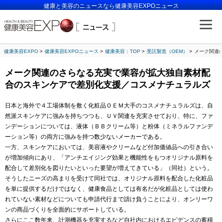
健康と美容のニュースなら健康美容EXPOニュース
健康美容EXPO
健康美容EXPOニュース
健康美容：TOP
受託製造（OEM）
メーク関連
メーク関連のさらなる充実で業容が拡大独自素材配
合のスキンケアで差別化支援／コスメナチュラルズ
日本と海外で４工場体制を敷く化粧品ＯＥＭ大手のコスメナチュラルズは、自
然派スキンケアに強みを持ちつつも、ＵＶ関連を充実させており、特に、ファ
ンデーションについては、液体（ＢＢクリーム等）と粉体（ミネラルファンデ
ーション等）の両方に強みを持つ数少ないメーカーである。
一方、スキンケアにおいては、美容液やクリームなど付加価値品への引き合い
が増加傾向にあり、「アンチエイジング効果と機能性をもつオリジナル原料を
配合して差別化を図りたいといった要望が増えてきている」（同社）という。
そうしたニーズの高まりを受けて同社では、オリジナル原料を配合した化粧品
を単に提供するだけではなく、健康食品としては有名だが化粧品としては使わ
れていない素材などについても申請代行まで請け負うことにより、オンリーワ
ンの商品づくりを全面的にサポートしている。
さらにここ数年来、計測機器を充実するなど自社内におけるエビデンスの蓄積