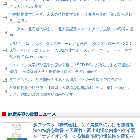
グリカンIPCが受賞
常磐植物化学研究所、未来の植物化学を担う研究者を表彰「第3回 松尾仁
賞」を贈呈。
ユニアル、北海道大学より「北大発認定スタートアップ企業」の称号を授
与
新製品「Damasty®（ダマスティー）」を発表 － ダマスクローズ × SOD
BⓇ × アセロラによるトリプル抗酸化でホリスティックビューティーを実
現／株式会社ロベルテ
ロベルテ、大学野球選手の疲労回復に「SOD B®」が有効である可能性を
確認 ― 鹿屋体育大学と株式会社ロベルテの共同研究 ―
炭プラスラボ、独自開発の水素・食用炭パウダー製造法で特許取得
常磐植物化学研究所、【米国・大規模な臨床試験】ラフマ葉抽出物がスト
レス、睡眠の改善に顕著な効果を示す
健康美容の最新ニュース
炭プラスラボ株式会社、ケイ素原料における独自製
法の特許を取得 ～国産竹・富士山湧水由来のケイ素
を「ナノイオン化」する独自技術の優位性を確立～