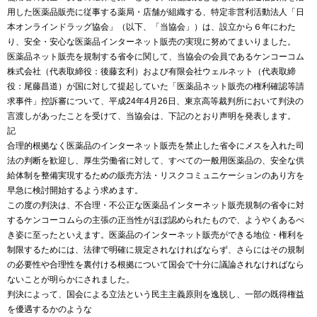
用した医薬品販売に従事する薬局・店舗が組織する、特定非営利活動法人「日
本オンラインドラッグ協会」（以下、「当協会」）は、設立から６年にわた
り、安全・安心な医薬品インターネット販売の実現に努めてまいりました。
医薬品ネット販売を規制する省令に関して、当協会の会員であるケンコーコム
株式会社（代表取締役：後藤玄利）および有限会社ウェルネット（代表取締
役：尾藤昌道）が国に対して提起していた「医薬品ネット販売の権利確認等請
求事件」控訴審について、平成24年4月26日、東京高等裁判所において判決の
言渡しがあったことを受けて、当協会は、下記のとおり声明を発表します。
記
合理的根拠なく医薬品のインターネット販売を禁止した省令にメスを入れた司
法の判断を歓迎し、厚生労働省に対して、すべての一般用医薬品の、安全な供
給体制を整備実現するための販売方法・リスクコミュニケーションのあり方を
早急に検討開始するよう求めます。
この度の判決は、不合理・不公正な医薬品インターネット販売規制の省令に対
するケンコーコムらの主張の正当性がほぼ認められたもので、ようやくあるべ
き姿に至ったといえます。医薬品のインターネット販売ができる地位・権利を
制限するためには、法律で明確に規定されなければならず、さらにはその規制
の必要性や合理性を裏付ける根拠について国会で十分に議論されなければなら
ないことが明らかにされました。
判決によって、国会による立法という民主主義原則を逸脱し、一部の既得権益
を優遇するかのような