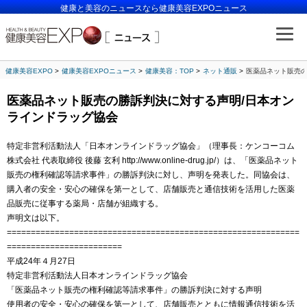
健康と美容のニュースなら健康美容EXPOニュース
健康美容EXPO
健康美容EXPOニュース
健康美容：TOP
ネット通販
医薬品ネット販売の
医薬品ネット販売の勝訴判決に対する声明/日本オン
ラインドラッグ協会
特定非営利活動法人「日本オンラインドラッグ協会」（理事長：ケンコーコム
株式会社 代表取締役 後藤 玄利 http://www.online-drug.jp/）は、「医薬品ネット
販売の権利確認等請求事件」の勝訴判決に対し、声明を発表した。同協会は、
購入者の安全・安心の確保を第一として、店舗販売と通信技術を活用した医薬
品販売に従事する薬局・店舗が組織する。
声明文は以下。
=============================================================
========================
平成24年４月27日
特定非営利活動法人日本オンラインドラッグ協会
「医薬品ネット販売の権利確認等請求事件」の勝訴判決に対する声明
使用者の安全・安心の確保を第一として、店舗販売とともに情報通信技術を活