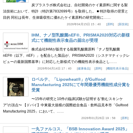
炭プラスラボ株式会社は、自社開発のケイ素原料に関する製
法技術において、特許（特許第7832699号）を取得した。 ■ 特許取得の背景と
目的 同社は長年、生体吸収性に優れたケイ素原料の研究開発に……
2026年04月15日 15：40
原料
新技術
IHM、ナノ型乳酸菌nEF®、PRISMA2020対応の新様
式にて機能性表示食品の届出が受理
株式会社IHMが販売する殺菌乳酸菌原料「ナノ型乳酸菌
nEF®（以下、nEF）」を配合した製品が、PRISMA2020（システマティックレ
ビューの最新国際基準）に対応した新様式での機能性表示食品とし……
2026年04月14日 17：40
健康食品
原料
機能性表示食品
ロベルテ、「Lipowheat®」がGulfood
Manufacturing 2025にて年間最優秀機能性成分賞を
受賞
〜15年の研究と10件の臨床試験が証明する“飲むスキンケ
ア”の頂点〜 【ドバイ】中東最大規模の国際総合食品・飲料品見本市「Gulfood
Manufacturing 2025」において、……
2026年01月26日 19：58
原料
一丸ファルコス、「BSB Innovation Award 2025」