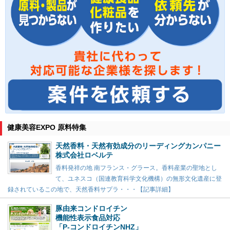
健康美容EXPO 原料特集
天然香料・天然有効成分のリーディングカンパニー
株式会社ロベルテ
香料発祥の地 南フランス・グラース。香料産業の聖地とし
て、ユネスコ（国連教育科学文化機構）の無形文化遺産に登
録されているこの地で、天然香料サプラ・・・【記事詳細】
豚由来コンドロイチン
機能性表示食品対応
「P-コンドロイチンNHZ」