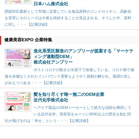
日本ハム株式会社
関節対応素材として市場に定着している食品原料のコンドロイチン。高齢化
を背景にそのニーズは今後も持続することが見込まれる。そうした中、原料
に対し・・・【記事詳細】
健康美容EXPO 企業特集
進化系受託製造のアンプリーが提案する「マーケテ
ィング連動型OEM」
株式会社アンプリー
ポストコロナの動きが水面下で加速している。コロナ禍で減
速を余儀なくされたインバウンド需要もようやく規制が解かれ、復調の兆し
がみえつつある・・・【記事詳細】
髪を知り尽くす唯一無二のOEM企業
近代化学株式会社
ヘアケア製品のOEMメーカーとして絶大な信頼を獲得して
いる近代化学。美容室をルーツに90年以上の歴史を刻む同
社が掲げるのは「幸せ」という・・・【記事詳細】