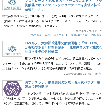
マスクローズ × SOD BⓇ × アセロラによるトリプル
抗酸化でホリスティックビューティーを実現／株式
会社ロベルテ
株式会社ロベルテは、2025年9月16日（火）～18日（木）に東京ビッグサイト
（西ホール）にて開催される「第24回ダイエット＆ビューティーフェア2025」
において、新製品「Damasty®（ダマスティ……
2025年09月08日 11：01
健康食品
原料
新サービス
機能性表示食品
美容食品
ロベルテ、大学野球選手の疲労回復に「SOD B®」
が有効である可能性を確認 ― 鹿屋体育大学と株式会
社ロベルテの共同研究 ―
鹿屋体育大学と株式会社ロベルテは、第11回日本スポーツパ
フォーマンス学会大会（2025年7月30日）において、メロン果汁濃縮エキス加
工食品「SOD B®」の摂取が大学野球選手の肉体的・精神的疲労回復度……
2025年08月25日 13：58
研究
炭プラスラボ、独自開発の水素・食用炭パウダー製
造法で特許取得
～炭プラスラボ、知財戦略を強化し独自素材のブランディン
グを加速～ 炭プラスラボ株式会社は、かねてより特許出願を行っていた「水素
パウダーの製造方法」に関して、2025年7月10日付で特許を取得した……