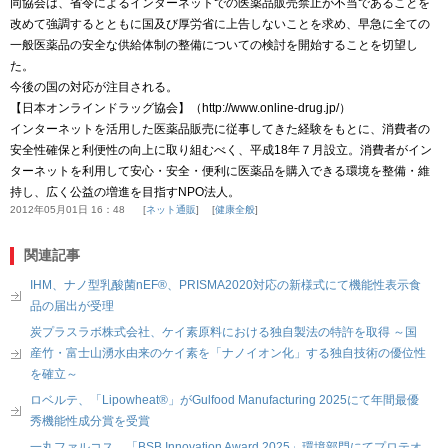
同協会は、省令によるインターネットでの医薬品販売禁止が不当であることを
改めて強調するとともに国及び厚労省に上告しないことを求め、早急に全ての
一般医薬品の安全な供給体制の整備についての検討を開始することを切望し
た。
今後の国の対応が注目される。
【日本オンラインドラッグ協会】（http://www.online-drug.jp/）
インターネットを活用した医薬品販売に従事してきた経験をもとに、消費者の
安全性確保と利便性の向上に取り組むべく、平成18年７月設立。消費者がイン
ターネットを利用して安心・安全・便利に医薬品を購入できる環境を整備・維
持し、広く公益の増進を目指すNPO法人。
2012年05月01日 16：48
ネット通販
健康全般
関連記事
IHM、ナノ型乳酸菌nEF®、PRISMA2020対応の新様式にて機能性表示食
品の届出が受理
炭プラスラボ株式会社、ケイ素原料における独自製法の特許を取得 ～国
産竹・富士山湧水由来のケイ素を「ナノイオン化」する独自技術の優位性
を確立～
ロベルテ、「Lipowheat®」がGulfood Manufacturing 2025にて年間最優
秀機能性成分賞を受賞
一丸ファルコス、「BSB Innovation Award 2025」環境部門にてプロテオ