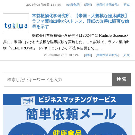
2025年08月06日 14：44
健康食品
原料
機能性表示食品
研究
常磐植物化学研究所、【米国・大規模な臨床試験】
ラフマ葉抽出物がストレス、睡眠の改善に顕著な効
果を示す
株式会社常磐植物化学研究所は2024年に Radicle Scienceと
共に、米国における大規模な臨床試験を実施した。この試験で、ラフマ葉抽出
物「VENETRON®」（ベネトロン）が、不安を自覚して……
2025年06月25日 18：24
原料
機能性表示食品
研究