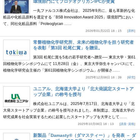
環境部門にてプロテオグリカンIPCが受賞
一丸ファルコス株式会社は、 2025年9月に、最も革新的な化
粧品や化粧品原料を選定する「BSB Innovation Award 2025」環境部門におい
て、同社化粧品原料「Proteoglycan ……
2026年01月22日 18：15
原料
常磐植物化学研究所、未来の植物化学を担う研究者
を表彰「第3回 松尾仁賞」を贈呈。
第3回 松尾仁賞を5名の若手研究者へ贈呈── 東京大学・第61
回植物化学シンポジウムにて 11月28日（金）、東京大学弥生キャンパスにて、
植物化学研究会主催の「第61回植物化学シンポジウム」が開催さ……
2025年12月08日 16：39
研究
ユニアル、北海道大学より「北大発認定スタートア
ップ企業」の称号を授与
株式会社ユニアルは、2025年7月17日、北海道大学より「北
大発スタートアップ企業」の称号を授与されました。本制度は、北海道大学の
研究成果を社会実装するために起業したスタートアップを大学として……
2025年10月08日 16：13
講座･資格
新製品「Damasty®（ダマスティー）」を発表 － ダ