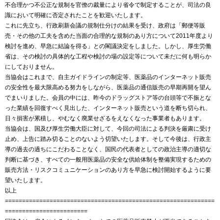
不合理かつ不公正な規制を官僚の裁量により省令で制定することが、司法の良
識において明確に否定されたことを歓迎いたします。
これに先立ち、行政刷新会議の規制仕分けの結果を受け、政府は「郵便等販
売・その他の工夫を含めた当面の合理的な規制のあり方について2011年度より
検討を進め、早急に結論を得る」との閣議決定をしました。しかし、厚生労働
省は、その検討の具体的な工程や検討の場の設定等について未だに何も明らか
にしておりません。
当協会はこれまで、自主ガイドラインの制定等、医薬品のインターネット販売
の安全性を最大限高める努力をしながら、医薬品の通信販売の早期再開を望ん
でまいりました。会員の中には、昨今のドラッグストア等の台頭等で不振とな
った業績を回復すべく見出した、インターネット販売という道を断ち切られ、
日々損害が累積し、やむなく廃業せざるをえなくなった事業者もあります。
当協会は、国及び厚生労働大臣に対して、今回の司法による判決を厳粛に受け
止め、上告に踏み切ることのないよう切望いたします。そして今後は、行政主
導の過去の過ちにこだわることなく、国民の代表者としての政治主導の適切な
判断に基づき、すべての一般用医薬品の安全な供給体制を整備実現するための
販売方法・リスクコミュニケーションのあり方を早急に検討開始するように要
望いたします。
以上
=============================================================
========================