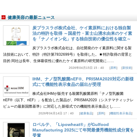
健康美容の最新ニュース
炭プラスラボ株式会社、ケイ素原料における独自製
法の特許を取得 ～国産竹・富士山湧水由来のケイ素
を「ナノイオン化」する独自技術の優位性を確立～
炭プラスラボ株式会社は、自社開発のケイ素原料に関する製
法技術において、特許（特許第7832699号）を取得した。 ■ 特許取得の背景と
目的 同社は長年、生体吸収性に優れたケイ素原料の研究開発に……
2026年04月15日 15：40
原料
新技術
IHM、ナノ型乳酸菌nEF®、PRISMA2020対応の新様
式にて機能性表示食品の届出が受理
株式会社IHMが販売する殺菌乳酸菌原料「ナノ型乳酸菌
nEF®（以下、nEF）」を配合した製品が、PRISMA2020（システマティックレ
ビューの最新国際基準）に対応した新様式での機能性表示食品とし……
2026年04月14日 17：40
健康食品
原料
機能性表示食品
ロベルテ、「Lipowheat®」がGulfood
Manufacturing 2025にて年間最優秀機能性成分賞を
受賞