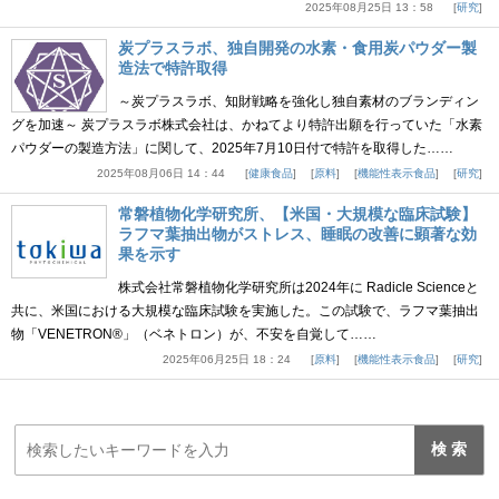
2025年08月25日 13：58
研究
炭プラスラボ、独自開発の水素・食用炭パウダー製
造法で特許取得
～炭プラスラボ、知財戦略を強化し独自素材のブランディン
グを加速～ 炭プラスラボ株式会社は、かねてより特許出願を行っていた「水素
パウダーの製造方法」に関して、2025年7月10日付で特許を取得した……
2025年08月06日 14：44
健康食品
原料
機能性表示食品
研究
常磐植物化学研究所、【米国・大規模な臨床試験】
ラフマ葉抽出物がストレス、睡眠の改善に顕著な効
果を示す
株式会社常磐植物化学研究所は2024年に Radicle Scienceと
共に、米国における大規模な臨床試験を実施した。この試験で、ラフマ葉抽出
物「VENETRON®」（ベネトロン）が、不安を自覚して……
2025年06月25日 18：24
原料
機能性表示食品
研究