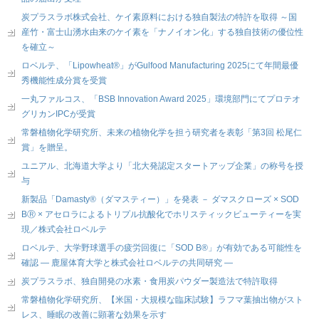
炭プラスラボ株式会社、ケイ素原料における独自製法の特許を取得 ～国
産竹・富士山湧水由来のケイ素を「ナノイオン化」する独自技術の優位性
を確立～
ロベルテ、「Lipowheat®」がGulfood Manufacturing 2025にて年間最優
秀機能性成分賞を受賞
一丸ファルコス、「BSB Innovation Award 2025」環境部門にてプロテオ
グリカンIPCが受賞
常磐植物化学研究所、未来の植物化学を担う研究者を表彰「第3回 松尾仁
賞」を贈呈。
ユニアル、北海道大学より「北大発認定スタートアップ企業」の称号を授
与
新製品「Damasty®（ダマスティー）」を発表 － ダマスクローズ × SOD
BⓇ × アセロラによるトリプル抗酸化でホリスティックビューティーを実
現／株式会社ロベルテ
ロベルテ、大学野球選手の疲労回復に「SOD B®」が有効である可能性を
確認 ― 鹿屋体育大学と株式会社ロベルテの共同研究 ―
炭プラスラボ、独自開発の水素・食用炭パウダー製造法で特許取得
常磐植物化学研究所、【米国・大規模な臨床試験】ラフマ葉抽出物がスト
レス、睡眠の改善に顕著な効果を示す