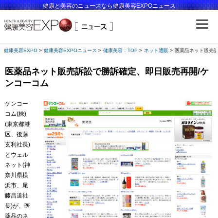
健康と美容のニュースなら健康美容EXPOニュース
健康美容EXPO
健康美容EXPOニュース
健康美容：TOP
ネット通販
医薬品ネット販売訴
医薬品ネット販売訴訟で勝訴確定、即日販売再開/ケ
ンコーコム
ケンコー
コム(株)
(東京都港
区、後藤
玄利社長)
とウェル
ネット(神
奈川県横
浜市、尾
藤昌道社
長)が、医
薬品のネ