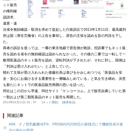
ット販売
の権利確
認請求、
違憲・違
法省令無効確認・取消を求めて提起した行政訴訟で2013年1月11日、最高裁判
所は国（厚生労働省）の上告を棄却し、原告の主張を認める旨の判決を下し
た。
両者の訴訟を巡っては、一審の東京地裁で原告側が敗訴。控訴審でもネット販
売を認める省令の無効確認は認められなかった。その後の二審では一転して一
般用医薬品のネット販売を認め、逆転判決が下されたが、それに対し、国側は
「判決は受け入れがたい」と上告していた。
晴れて主張が受け入れられた後藤社長は喜びをかみしめつつも「医薬品を安
全・安心にお届けるする重要性を一層噛みしめている」と気を引き締め、決意
も新たにネットでの医薬品販売再開の思いを語った。
同社はこの日から早速、同社サイト「ケンコーコム」上で販売自粛していた
第
一類および第二類
医薬品のネット販売を再開した。
2013年01月11日 20：57
ネット通販
健康食品
関連記事
IHM、ナノ型乳酸菌nEF®、PRISMA2020対応の新様式にて機能性表示食
品の届出が受理