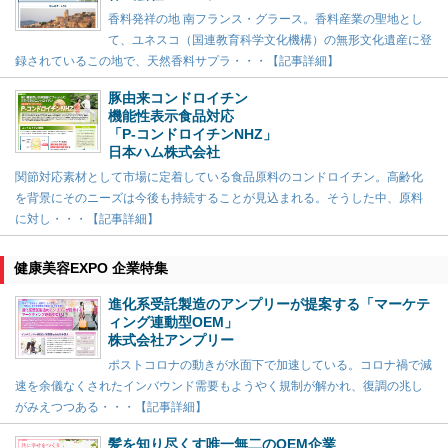
香料発祥の地 南フランス・グラース。香料産業の聖地とし
て、ユネスコ（国連教育科学文化機構）の無形文化遺産に登
録されているこの地で、天然香料サプラ・・・【記事詳細】
豚由来コンドロイチン
機能性表示食品対応
「P-コンドロイチンNHZ」
日本ハム株式会社
関節対応素材として市場に定着している食品原料のコンドロイチン。高齢化
を背景にそのニーズは今後も持続することが見込まれる。そうした中、原料
に対し・・・【記事詳細】
健康美容EXPO 企業特集
進化系受託製造のアンプリーが提案する「マーケテ
ィング連動型OEM」
株式会社アンプリー
ポストコロナの動きが水面下で加速している。コロナ禍で減
速を余儀なくされたインバウンド需要もようやく規制が解かれ、復調の兆し
がみえつつある・・・【記事詳細】
髪を知り尽くす唯一無二のOEM企業