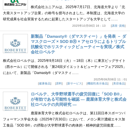
株式会社ユニアルは、2025年7月17日、北海道大学より「北
大発スタートアップ企業」の称号を授与されました。本制度は、北海道大学の
研究成果を社会実装するために起業したスタートアップを大学として……
2025年10月08日 16：13
講座･資格
新製品「Damasty®（ダマスティー）」を発表 － ダ
マスクローズ × SOD BⓇ × アセロラによるトリプル
抗酸化でホリスティックビューティーを実現／株式
会社ロベルテ
株式会社ロベルテは、2025年9月16日（火）～18日（木）に東京ビッグサイト
（西ホール）にて開催される「第24回ダイエット＆ビューティーフェア2025」
において、新製品「Damasty®（ダマスティ……
2025年09月08日 11：01
健康食品
原料
新サービス
機能性表示食品
美容食品
ロベルテ、大学野球選手の疲労回復に「SOD B®」
が有効である可能性を確認 ― 鹿屋体育大学と株式会
社ロベルテの共同研究 ―
鹿屋体育大学と株式会社ロベルテは、第11回日本スポーツパ
フォーマンス学会大会（2025年7月30日）において、メロン果汁濃縮エキス加
工食品「SOD B®」の摂取が大学野球選手の肉体的・精神的疲労回復度……