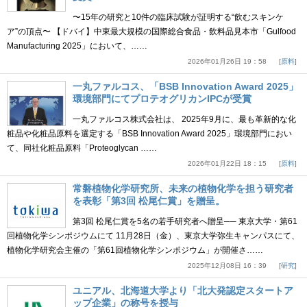
〜15年の研究と10件の臨床試験が証明する“飲むスキンケ
ア”の頂点〜 【ドバイ】中東最大規模の国際総合食品・飲料品見本市「Gulfood
Manufacturing 2025」において、……
2026年01月26日 19：58
原料
一丸ファルコス、「BSB Innovation Award 2025」
環境部門にてプロテオグリカンIPCが受賞
一丸ファルコス株式会社は、 2025年9月に、最も革新的な化
粧品や化粧品原料を選定する「BSB Innovation Award 2025」環境部門におい
て、同社化粧品原料「Proteoglycan ……
2026年01月22日 18：15
原料
常磐植物化学研究所、未来の植物化学を担う研究者
を表彰「第3回 松尾仁賞」を贈呈。
第3回 松尾仁賞を5名の若手研究者へ贈呈── 東京大学・第61
回植物化学シンポジウムにて 11月28日（金）、東京大学弥生キャンパスにて、
植物化学研究会主催の「第61回植物化学シンポジウム」が開催さ……
2025年12月08日 16：39
研究
ユニアル、北海道大学より「北大発認定スタートア
ップ企業」の称号を授与