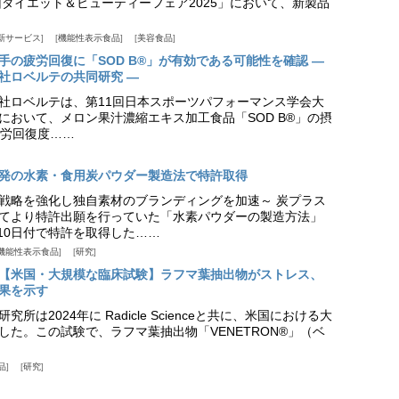
ダイエット＆ビューティーフェア2025」において、新製品
新サービス
機能性表示食品
美容食品
手の疲労回復に「SOD B®」が有効である可能性を確認 ―
社ロベルテの共同研究 ―
社ロベルテは、第11回日本スポーツパフォーマンス学会大
日）において、メロン果汁濃縮エキス加工食品「SOD B®」の摂
労回復度……
発の水素・食用炭パウダー製造法で特許取得
戦略を強化し独自素材のブランディングを加速～ 炭プラス
てより特許出願を行っていた「水素パウダーの製造方法」
月10日付で特許を取得した……
機能性表示食品
研究
【米国・大規模な臨床試験】ラフマ葉抽出物がストレス、
果を示す
所は2024年に Radicle Scienceと共に、米国における大
した。この試験で、ラフマ葉抽出物「VENETRON®」（ベ
品
研究