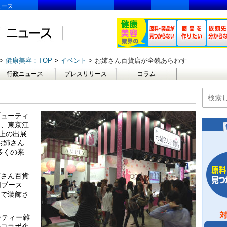
ュース
健康美容：TOP
イベント
お姉さん百貨店が全貌あらわす
行政ニュース
プレスリリース
コラム
ビューティ
日、東京江
以上の出展
お姉さん
多くの来
姉さん百貨
同ブース
ンで装飾さ
ーティー雑
のコラボ企