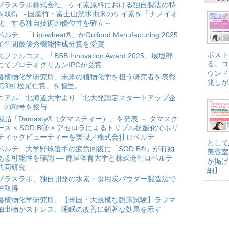
プラスラボ株式会社、ケイ素原料における独自製法の特
を取得 ～国産竹・富士山湧水由来のケイ素を「ナノイオ
化」する独自技術の優位性を確立～
ルテ、「Lipowheat®」がGulfood Manufacturing 2025
て年間最優秀機能性成分賞を受賞
ポスト
ファルコス、「BSB Innovation Award 2025」環境部
る。コ
にてプロテオグリカンIPCが受賞
ウンド
磐植物化学研究所、未来の植物化学を担う研究者を表彰
兆しが
第3回 松尾仁賞」を贈呈。
ニアル、北海道大学より「北大発認定スタートアップ企
」の称号を授与
製品「Damasty®（ダマスティー）」を発表 － ダマスク
ーズ × SOD BⓇ × アセロラによるトリプル抗酸化でホリ
ティックビューティーを実現／株式会社ロベルテ
として
ベルテ、大学野球選手の疲労回復に「SOD B®」が有効
美容室
ある可能性を確認 ― 鹿屋体育大学と株式会社ロベルテ
が掲げ
共同研究 ―
細】
プラスラボ、独自開発の水素・食用炭パウダー製造法で
許取得
磐植物化学研究所、【米国・大規模な臨床試験】ラフマ
抽出物がストレス、睡眠の改善に顕著な効果を示す