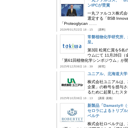
一丸ファルコス、「BSB 
ンIPCが受賞
一丸ファルコス株式会
選定する「BSB Inno
「Proteoglycan ……
2026年01月22日 18：15
原料
常磐植物化学研究所、
呈。
第3回 松尾仁賞を5名
ウムにて 11月28
「第61回植物化学シンポジウム」が
2025年12月08日 16：39
研究
ユニアル、北海道大学
株式会社ユニアルは、
企業」の称号を授与さ
るために起業したスタ
2025年10月08日 16：13
講座･資格
新製品「Damasty®
セロラによるトリプル
ベルテ
株式会社ロベルテは、2