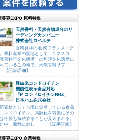
康美容EXPO 原料特集
天然香料・天然有効成分のリ
ーディングカンパニー
株式会社ロベルテ
香料発祥の地 南フランス・グ
。香料産業の聖地として、ユネスコ
教育科学文化機構）の無形文化遺産に
れているこの地で、天然香料サプ
・【記事詳細】
豚由来コンドロイチン
機能性表示食品対応
「P-コンドロイチンNHZ」
日本ハム株式会社
応素材として市場に定着している食品
コンドロイチン。高齢化を背景にその
は今後も持続することが見込まれる。
た中、原料に対し・・・【記事詳細】
康美容EXPO 企業特集