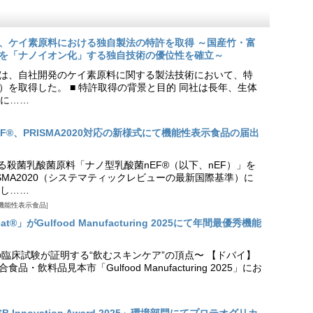
、ケイ素原料における独自製法の特許を取得 ～国産竹・富
を「ナノイオン化」する独自技術の優位性を確立～
は、自社開発のケイ素原料に関する製法技術において、特
9号）を取得した。 ■ 特許取得の背景と目的 同社は長年、生体
に……
EF®、PRISMA2020対応の新様式にて機能性表示食品の届出
る殺菌乳酸菌原料「ナノ型乳酸菌nEF®（以下、nEF）」を
SMA2020（システマティックレビューの最新国際基準）に
し……
機能性表示食品
t®」がGulfood Manufacturing 2025にて年間最優秀機能
の臨床試験が証明する“飲むスキンケア”の頂点〜 【ドバイ】
・飲料品見本市「Gulfood Manufacturing 2025」にお