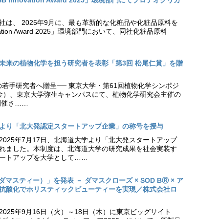
Innovation Award 2025」環境部門にてプロテオグリカ
社は、 2025年9月に、最も革新的な化粧品や化粧品原料を
vation Award 2025」環境部門において、同社化粧品原料
未来の植物化学を担う研究者を表彰「第3回 松尾仁賞」を贈
の若手研究者へ贈呈── 東京大学・第61回植物化学シンポジ
日（金）、東京大学弥生キャンパスにて、植物化学研究会主催の
開催さ……
より「北大発認定スタートアップ企業」の称号を授与
2025年7月17日、北海道大学より「北大発スタートアップ
れました。本制度は、北海道大学の研究成果を社会実装す
ートアップを大学として……
（ダマスティー）」を発表 － ダマスクローズ × SOD BⓇ × ア
抗酸化でホリスティックビューティーを実現／株式会社ロ
025年9月16日（火）～18日（木）に東京ビッグサイト