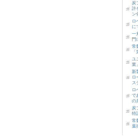
炭
許
ン
ロベ
に
一丸
門
常
「
ユ
業
新
ロ
ス
ロ
で
の
炭
特
常
葉