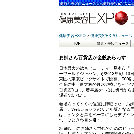
健康と美容のニュースなら健康美容EXPOニ
健康美容EXPO
健康美容EXPOニュース
TOP
健康・美容ニュース
お姉さん百貨店が全貌あらわす
日本最大の総合ビューティー見本市「
ーワールドジャパン」が2013年5月13
東区の東京ビッグサイトで開幕。500
企業の中、最大級の展示規模となった“
百貨店”には、若年層を中心に初日から
場者が訪れた。
会場入ってすぐの位置に陣取った「お
店」。Webショップのリアル版となる
は、ピンクと黒をベースにしたデザイ
れ、ひときわ目を引く。
25歳以上のお姉さん世代のためのビュ
誌「お姉さんアゲハ」と美容関連企業