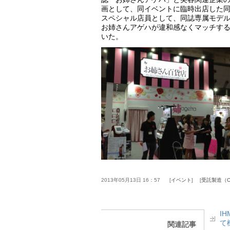
画として、同イベントに臨時出店した
スペシャル店員として、同誌専属モデ
お姉さんアゲハが違和感なくマッチす
いた。
2013年05月13日 16：57
イベント
受託製造（O
I
て
関連記事