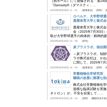
（西ホール）にて開催される「第24回
「Damasty®（ダマスティ……
2025年09月08日 11：01
健康食品
原料
ロベルテ、大学野球選
鹿屋体育大学と株式会
鹿屋体育大学と株式会
会（2025年7月30
取が大学野球選手の肉体的・精神的疲
2025年08月25日 13：58
研究
炭プラスラボ、独自開
～炭プラスラボ、知財
ラボ株式会社は、かね
に関して、2025年7
2025年08月06日 14：44
健康食品
原料
常磐植物化学研究所、
睡眠の改善に顕著な効
株式会社常磐植物化学研究
規模な臨床試験を実施
ネトロン）が、不安を自覚して……
2025年06月25日 18：24
原料
機能性表示食