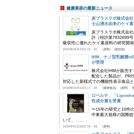
健康美容の最新ニュース
炭プラスラボ株式会社
士山湧水由来のケイ素
炭プラスラボ株式会社
許（特許第783269
吸収性に優れたケイ素原料の研究開発
2026年04月15日 15：40
原料
新技術
IHM、ナノ型乳酸菌n
が受理
株式会社IHMが販売す
配合した製品が、PRI
対応した新様式での機能性表示食品と
2026年04月14日 17：40
健康食品
原料
ロベルテ、「Lipowhea
性成分賞を受賞
〜15年の研究と10件
中東最大規模の国際総合食品
いて、……
2026年01月26日 19：58
原料