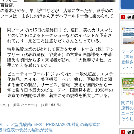
同百貨店。
ルの荒木さやか、早川沙世などが、店頭に立ったが、派手めの
るブースは、まさにお姉さんアゲハワールド一色に染められて
健
同ブースでは15日の最終日まで、連日、美のカリスマな
どのゲストによるトークショーなどのイベントが予定さ
れており、見どころは盛りだくさんとなっている。
特別協賛企業の1社として運営をサポートする（株）アン
ラース
プリー（代表取締役：谷光正）の営業企画部課長・平清
（国連
隆氏も初日から多く来場者が訪れ、「大反響ですね」と
登録さ
手ごたえを感じていた。
ラ・・
ビューティーワールド ジャパンは、一般化粧品、エステ
化粧品、ネイル、美容機器、ヘア、癒し、医療美容に関
する全ての製品、サービス、情報、技術が国内外から一
堂に集う日本最大のビューティー国際見本市。1998年の
東京での初開催以来、着実にその規模を拡大している。
関節対
EM）
容器･パッケージ
美容・化粧品
原料の
ニーズ
そうし
HM、ナノ型乳酸菌nEF®、PRISMA2020対応の新様式に
機能性表示食品の届出が受理
健