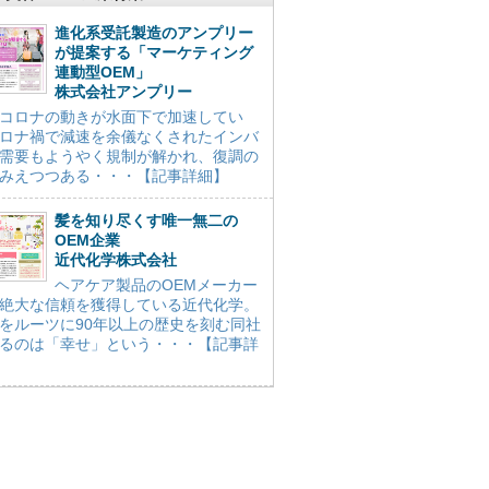
進化系受託製造のアンプリー
が提案する「マーケティング
連動型OEM」
株式会社アンプリー
コロナの動きが水面下で加速してい
ロナ禍で減速を余儀なくされたインバ
需要もようやく規制が解かれ、復調の
みえつつある・・・【記事詳細】
髪を知り尽くす唯一無二の
OEM企業
近代化学株式会社
ヘアケア製品のOEMメーカー
絶大な信頼を獲得している近代化学。
をルーツに90年以上の歴史を刻む同社
るのは「幸せ」という・・・【記事詳