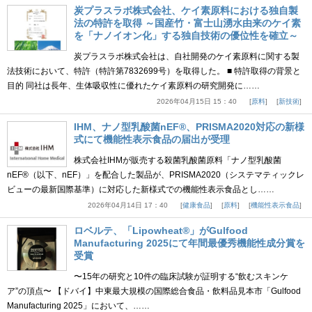
炭プラスラボ株式会社、ケイ素原料における独自製
法の特許を取得 ～国産竹・富士山湧水由来のケイ素
を「ナノイオン化」する独自技術の優位性を確立～
炭プラスラボ株式会社は、自社開発のケイ素原料に関する製
法技術において、特許（特許第7832699号）を取得した。 ■ 特許取得の背景と
目的 同社は長年、生体吸収性に優れたケイ素原料の研究開発に……
2026年04月15日 15：40
原料
新技術
IHM、ナノ型乳酸菌nEF®、PRISMA2020対応の新様
式にて機能性表示食品の届出が受理
株式会社IHMが販売する殺菌乳酸菌原料「ナノ型乳酸菌
nEF®（以下、nEF）」を配合した製品が、PRISMA2020（システマティックレ
ビューの最新国際基準）に対応した新様式での機能性表示食品とし……
2026年04月14日 17：40
健康食品
原料
機能性表示食品
ロベルテ、「Lipowheat®」がGulfood
Manufacturing 2025にて年間最優秀機能性成分賞を
受賞
〜15年の研究と10件の臨床試験が証明する“飲むスキンケ
ア”の頂点〜 【ドバイ】中東最大規模の国際総合食品・飲料品見本市「Gulfood
Manufacturing 2025」において、……