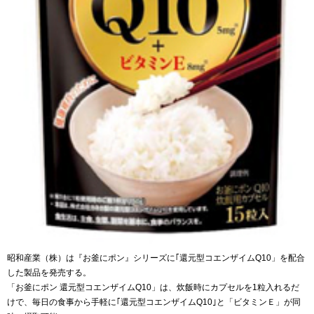
昭和産業（株）は『お釜にポン』シリーズに｢還元型コエンザイムQ10」を配合
した製品を発売する。
「お釜にポン 還元型コエンザイムQ10」は、炊飯時にカプセルを1粒入れるだ
けで、毎日の食事から手軽に｢還元型コエンザイムQ10｣と「ビタミンＥ」が同