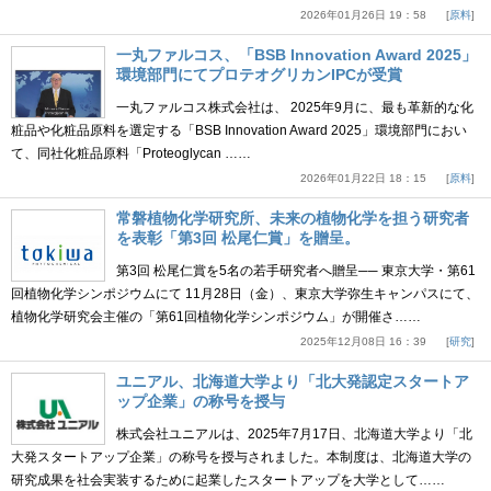
2026年01月26日 19：58
原料
一丸ファルコス、「BSB Innovation Award 2025」
環境部門にてプロテオグリカンIPCが受賞
一丸ファルコス株式会社は、 2025年9月に、最も革新的な化
粧品や化粧品原料を選定する「BSB Innovation Award 2025」環境部門におい
て、同社化粧品原料「Proteoglycan ……
2026年01月22日 18：15
原料
常磐植物化学研究所、未来の植物化学を担う研究者
を表彰「第3回 松尾仁賞」を贈呈。
第3回 松尾仁賞を5名の若手研究者へ贈呈── 東京大学・第61
回植物化学シンポジウムにて 11月28日（金）、東京大学弥生キャンパスにて、
植物化学研究会主催の「第61回植物化学シンポジウム」が開催さ……
2025年12月08日 16：39
研究
ユニアル、北海道大学より「北大発認定スタートア
ップ企業」の称号を授与
株式会社ユニアルは、2025年7月17日、北海道大学より「北
大発スタートアップ企業」の称号を授与されました。本制度は、北海道大学の
研究成果を社会実装するために起業したスタートアップを大学として……