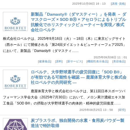
2025年10月08日 16：13
講座･資格
新製品「Damasty®（ダマスティー）」を発表 － ダ
マスクローズ × SOD BⓇ × アセロラによるトリプル
抗酸化でホリスティックビューティーを実現／株式
会社ロベルテ
株式会社ロベルテは、2025年9月16日（火）～18日（木）に東京ビッグサイト
（西ホール）にて開催される「第24回ダイエット＆ビューティーフェア2025」
において、新製品「Damasty®（ダマスティ……
2025年09月08日 11：01
健康食品
原料
新サービス
機能性表示食品
美容食品
ロベルテ、大学野球選手の疲労回復に「SOD B®」
が有効である可能性を確認 ― 鹿屋体育大学と株式会
社ロベルテの共同研究 ―
鹿屋体育大学と株式会社ロベルテは、第11回日本スポーツパ
フォーマンス学会大会（2025年7月30日）において、メロン果汁濃縮エキス加
工食品「SOD B®」の摂取が大学野球選手の肉体的・精神的疲労回復度……
2025年08月25日 13：58
研究
炭プラスラボ、独自開発の水素・食用炭パウダー製
造法で特許取得