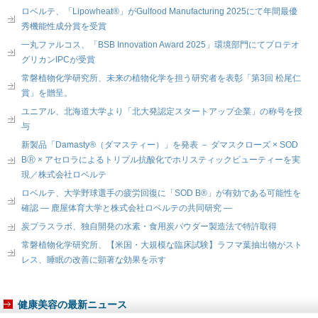
ロベルテ、「Lipowheat®」がGulfood Manufacturing 2025にて年間最優
秀機能性成分賞を受賞
一丸ファルコス、「BSB Innovation Award 2025」環境部門にてプロテオ
グリカンIPCが受賞
常磐植物化学研究所、未来の植物化学を担う研究者を表彰「第3回 松尾仁
賞」を贈呈。
ユニアル、北海道大学より「北大発認定スタートアップ企業」の称号を授
与
新製品「Damasty®（ダマスティー）」を発表 － ダマスクローズ × SOD
BⓇ × アセロラによるトリプル抗酸化でホリスティックビューティーを実
現／株式会社ロベルテ
ロベルテ、大学野球選手の疲労回復に「SOD B®」が有効である可能性を
確認 ― 鹿屋体育大学と株式会社ロベルテの共同研究 ―
炭プラスラボ、独自開発の水素・食用炭パウダー製造法で特許取得
常磐植物化学研究所、【米国・大規模な臨床試験】ラフマ葉抽出物がスト
レス、睡眠の改善に顕著な効果を示す
健康美容の最新ニュース