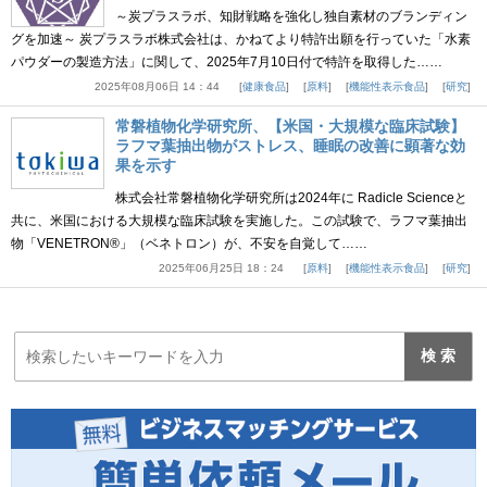
～炭プラスラボ、知財戦略を強化し独自素材のブランディン
グを加速～ 炭プラスラボ株式会社は、かねてより特許出願を行っていた「水素
パウダーの製造方法」に関して、2025年7月10日付で特許を取得した……
2025年08月06日 14：44
健康食品
原料
機能性表示食品
研究
常磐植物化学研究所、【米国・大規模な臨床試験】
ラフマ葉抽出物がストレス、睡眠の改善に顕著な効
果を示す
株式会社常磐植物化学研究所は2024年に Radicle Scienceと
共に、米国における大規模な臨床試験を実施した。この試験で、ラフマ葉抽出
物「VENETRON®」（ベネトロン）が、不安を自覚して……
2025年06月25日 18：24
原料
機能性表示食品
研究