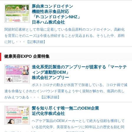
豚由来コンドロイチン
機能性表示食品対応
「P-コンドロイチンNHZ」
日本ハム株式会社
関節対応素材として市場に定着している食品原料のコンドロイチン。高齢化
を背景にそのニーズは今後も持続することが見込まれる。そうした中、原料
に対し・・・【記事詳細】
健康美容EXPO 企業特集
進化系受託製造のアンプリーが提案する「マーケテ
ィング連動型OEM」
株式会社アンプリー
ポストコロナの動きが水面下で加速している。コロナ禍で減
速を余儀なくされたインバウンド需要もようやく規制が解かれ、復調の兆し
がみえつつある・・・【記事詳細】
髪を知り尽くす唯一無二のOEM企業
近代化学株式会社
ヘアケア製品のOEMメーカーとして絶大な信頼を獲得して
いる近代化学。美容室をルーツに90年以上の歴史を刻む同