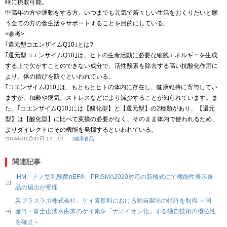
時に摂取可能。
中高年の方や運動をする方、いつまでも元気で若々しい生活をおくりたいと願
う全ての方の食生活をサポートすることを目的にしている。
<参考>
｢還元型コエンザイムQ10｣とは?
｢還元型コエンザイムQ10｣は、ヒトの生命活動に必要な細胞エネルギーを生成
する上で欠かすことのできない成分で、活性酸素を除去する高い抗酸化作用に
より、体の錆びを防ぐといわれている。
｢コエンザイムQ10｣は、もともとヒトの体内に存在し、健康維持に寄与してい
ますが、加齢や病気、ストレスなどにより減少することが知られています。ま
た、｢コエンザイムQ10｣には【酸化型】と【還元型】の2種類があり、【還元
型】は【酸化型】に比べて変換の必要がなく、そのまま体内で使われるため、
よりダイレクトにその機能を発揮するといわれている。
2014年01月31日 12：12
健康食品
関連記事
IHM、ナノ型乳酸菌nEF®、PRISMA2020対応の新様式にて機能性表示食
品の届出が受理
炭プラスラボ株式会社、ケイ素原料における独自製法の特許を取得 ～国
産竹・富士山湧水由来のケイ素を「ナノイオン化」する独自技術の優位性
を確立～