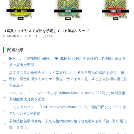
（写真：イギリスで展開を予定している製品シリーズ）
2014年02月26日 12：34
その他
関連記事
IHM、ナノ型乳酸菌nEF®、PRISMA2020対応の新様式にて機能性表示食
品の届出が受理
炭プラスラボ株式会社、ケイ素原料における独自製法の特許を取得 ～国
産竹・富士山湧水由来のケイ素を「ナノイオン化」する独自技術の優位性
を確立～
ロベルテ、「Lipowheat®」がGulfood Manufacturing 2025にて年間最優
秀機能性成分賞を受賞
一丸ファルコス、「BSB Innovation Award 2025」環境部門にてプロテオ
グリカンIPCが受賞
常磐植物化学研究所、未来の植物化学を担う研究者を表彰「第3回 松尾仁
賞」を贈呈。