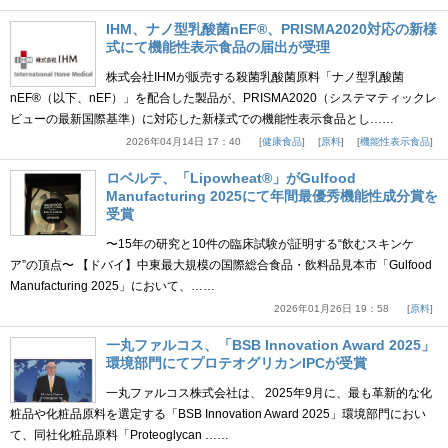
IHM、ナノ型乳酸菌nEF®、PRISMA2020対応の新様
式にて機能性表示食品の届出が受理
株式会社IHMが販売する殺菌乳酸菌原料「ナノ型乳酸菌
nEF®（以下、nEF）」を配合した製品が、PRISMA2020（システマティックレ
ビューの最新国際基準）に対応した新様式での機能性表示食品とし……
2026年04月14日 17：40
健康食品
原料
機能性表示食品
ロベルテ、「Lipowheat®」がGulfood
Manufacturing 2025にて年間最優秀機能性成分賞を
受賞
〜15年の研究と10件の臨床試験が証明する“飲むスキンケ
ア”の頂点〜 【ドバイ】中東最大規模の国際総合食品・飲料品見本市「Gulfood
Manufacturing 2025」において、……
2026年01月26日 19：58
原料
一丸ファルコス、「BSB Innovation Award 2025」
環境部門にてプロテオグリカンIPCが受賞
一丸ファルコス株式会社は、 2025年9月に、最も革新的な化
粧品や化粧品原料を選定する「BSB Innovation Award 2025」環境部門におい
て、同社化粧品原料「Proteoglycan ……