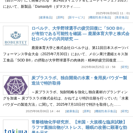
（西ホール）にて開催される「第24回ダイエット＆ビューティーフェア2025」
において、新製品「Damasty®（ダマスティ……
2025年09月08日 11：01
健康食品
原料
新サービス
機能性表示食品
美容食品
ロベルテ、大学野球選手の疲労回復に「SOD B®」
が有効である可能性を確認 ― 鹿屋体育大学と株式会
社ロベルテの共同研究 ―
鹿屋体育大学と株式会社ロベルテは、第11回日本スポーツパ
フォーマンス学会大会（2025年7月30日）において、メロン果汁濃縮エキス加
工食品「SOD B®」の摂取が大学野球選手の肉体的・精神的疲労回復度……
2025年08月25日 13：58
研究
炭プラスラボ、独自開発の水素・食用炭パウダー製
造法で特許取得
～炭プラスラボ、知財戦略を強化し独自素材のブランディン
グを加速～ 炭プラスラボ株式会社は、かねてより特許出願を行っていた「水素
パウダーの製造方法」に関して、2025年7月10日付で特許を取得した……
2025年08月06日 14：44
健康食品
原料
機能性表示食品
研究
常磐植物化学研究所、【米国・大規模な臨床試験】
ラフマ葉抽出物がストレス、睡眠の改善に顕著な効
果を示す