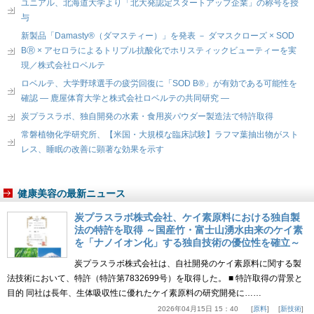
ユニアル、北海道大学より「北大発認定スタートアップ企業」の称号を授
与
新製品「Damasty®（ダマスティー）」を発表 － ダマスクローズ × SOD
BⓇ × アセロラによるトリプル抗酸化でホリスティックビューティーを実
現／株式会社ロベルテ
ロベルテ、大学野球選手の疲労回復に「SOD B®」が有効である可能性を
確認 ― 鹿屋体育大学と株式会社ロベルテの共同研究 ―
炭プラスラボ、独自開発の水素・食用炭パウダー製造法で特許取得
常磐植物化学研究所、【米国・大規模な臨床試験】ラフマ葉抽出物がスト
レス、睡眠の改善に顕著な効果を示す
健康美容の最新ニュース
炭プラスラボ株式会社、ケイ素原料における独自製
法の特許を取得 ～国産竹・富士山湧水由来のケイ素
を「ナノイオン化」する独自技術の優位性を確立～
炭プラスラボ株式会社は、自社開発のケイ素原料に関する製
法技術において、特許（特許第7832699号）を取得した。 ■ 特許取得の背景と
目的 同社は長年、生体吸収性に優れたケイ素原料の研究開発に……
2026年04月15日 15：40
原料
新技術