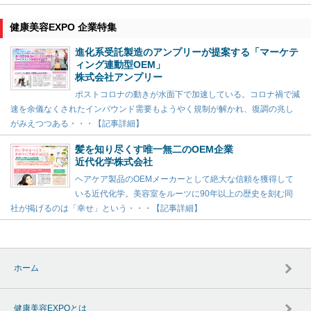
健康美容EXPO 企業特集
進化系受託製造のアンプリーが提案する「マーケテ
ィング連動型OEM」
株式会社アンプリー
ポストコロナの動きが水面下で加速している。コロナ禍で減
速を余儀なくされたインバウンド需要もようやく規制が解かれ、復調の兆し
がみえつつある・・・【記事詳細】
髪を知り尽くす唯一無二のOEM企業
近代化学株式会社
ヘアケア製品のOEMメーカーとして絶大な信頼を獲得して
いる近代化学。美容室をルーツに90年以上の歴史を刻む同
社が掲げるのは「幸せ」という・・・【記事詳細】
ホーム
健康美容EXPOとは