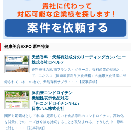
健康美容EXPO 原料特集
天然香料・天然有効成分のリーディングカンパニー
株式会社ロベルテ
香料発祥の地 南フランス・グラース。香料産業の聖地とし
て、ユネスコ（国連教育科学文化機構）の無形文化遺産に登
録されているこの地で、天然香料サプラ・・・【記事詳細】
豚由来コンドロイチン
機能性表示食品対応
「P-コンドロイチンNHZ」
日本ハム株式会社
関節対応素材として市場に定着している食品原料のコンドロイチン。高齢化
を背景にそのニーズは今後も持続することが見込まれる。そうした中、原料
に対し・・・【記事詳細】