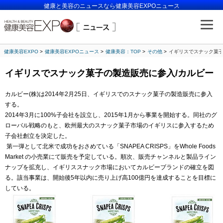
健康と美容のニュースなら健康美容EXPOニュース
健康美容EXPO
健康美容EXPOニュース
健康美容：TOP
その他
イギリスでスナック菓子
イギリスでスナック菓子の製造販売に参入/カルビー
カルビー(株)は2014年2月25日、イギリスでのスナック菓子の製造販売に参入
する。
2014年3月に100%子会社を設立し、2015年1月から事業を開始する。同社のグ
ローバル戦略のもと、欧州最大のスナック菓子市場のイギリスに参入するため
子会社創立を決定した。
第一弾として北米で成功をおさめている「SNAPEA CRISPS」をWhole Foods
Market の小売業にて販売を予定している。順次、販売チャンネルと製品ライン
ナップを拡充し、イギリススナック市場においてカルビーブランドの確立を図
る。該当事業は、開始後5年以内に売り上げ高100億円を達成することを目標に
している。