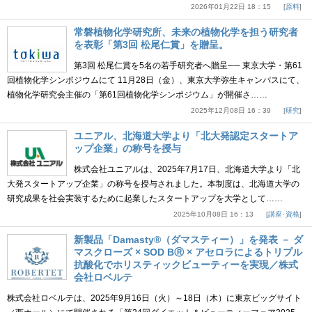
2026年01月22日 18：15
原料
常磐植物化学研究所、未来の植物化学を担う研究者
を表彰「第3回 松尾仁賞」を贈呈。
第3回 松尾仁賞を5名の若手研究者へ贈呈── 東京大学・第61
回植物化学シンポジウムにて 11月28日（金）、東京大学弥生キャンパスにて、
植物化学研究会主催の「第61回植物化学シンポジウム」が開催さ……
2025年12月08日 16：39
研究
ユニアル、北海道大学より「北大発認定スタートア
ップ企業」の称号を授与
株式会社ユニアルは、2025年7月17日、北海道大学より「北
大発スタートアップ企業」の称号を授与されました。本制度は、北海道大学の
研究成果を社会実装するために起業したスタートアップを大学として……
2025年10月08日 16：13
講座･資格
新製品「Damasty®（ダマスティー）」を発表 － ダ
マスクローズ × SOD BⓇ × アセロラによるトリプル
抗酸化でホリスティックビューティーを実現／株式
会社ロベルテ
株式会社ロベルテは、2025年9月16日（火）～18日（木）に東京ビッグサイト